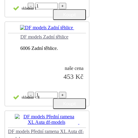
-
+
skladem 1
DF models Zadní těhlice
6006 Zadní těhlice.
naše cena
453 Kč
-
+
skladem < 4
DF models Přední ramena XL Auta df-