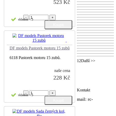
523 Kč
-
+
skladem > 5
DF models Pastorek motoru 15 zubů
6118 Pastorek motoru 15 zubů.
1
2Další >>
naše cena
228 Kč
Kontakt
-
+
skladem < 5
mail:
rc-