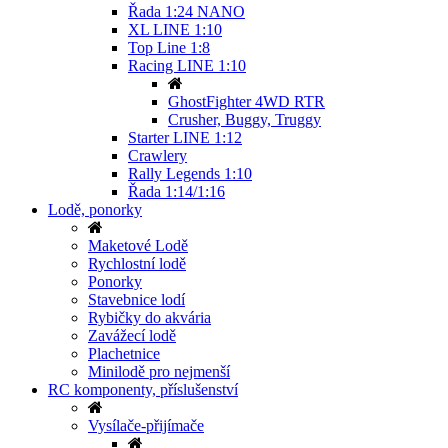
Řada 1:24 NANO
XL LINE 1:10
Top Line 1:8
Racing LINE 1:10
GhostFighter 4WD RTR
Crusher, Buggy, Truggy
Starter LINE 1:12
Crawlery
Rally Legends 1:10
Řada 1:14/1:16
Lodě, ponorky
Maketové Lodě
Rychlostní lodě
Ponorky
Stavebnice lodí
Rybičky do akvária
Zavážecí lodě
Plachetnice
Minilodě pro nejmenší
RC komponenty, příslušenství
Vysílače-přijímače