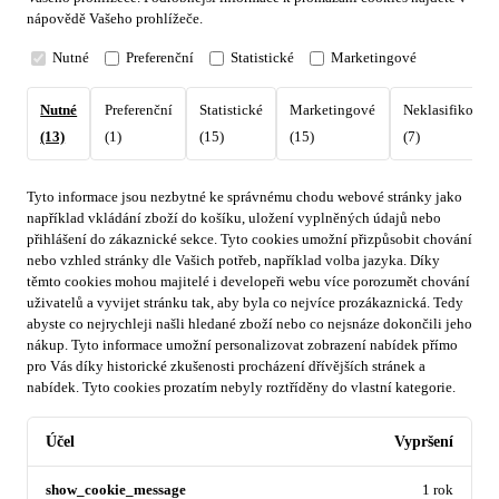
nápovědě Vašeho prohlížeče.
Nutné
Preferenční
Statistické
Marketingové
Nutné
Preferenční
Statistické
Marketingové
Neklasifikovan
(13)
(1)
(15)
(15)
(7)
Tyto informace jsou nezbytné ke správnému chodu webové stránky jako
například vkládání zboží do košíku, uložení vyplněných údajů nebo
přihlášení do zákaznické sekce.
Tyto cookies umožní přizpůsobit chování
nebo vzhled stránky dle Vašich potřeb, například volba jazyka.
Díky
těmto cookies mohou majitelé i developeři webu více porozumět chování
uživatelů a vyvijet stránku tak, aby byla co nejvíce prozákaznická. Tedy
abyste co nejrychleji našli hledané zboží nebo co nejsnáze dokončili jeho
nákup.
Tyto informace umožní personalizovat zobrazení nabídek přímo
pro Vás díky historické zkušenosti procházení dřívějších stránek a
nabídek.
Tyto cookies prozatím nebyly roztříděny do vlastní kategorie.
Účel
Vypršení
show_cookie_message
1 rok