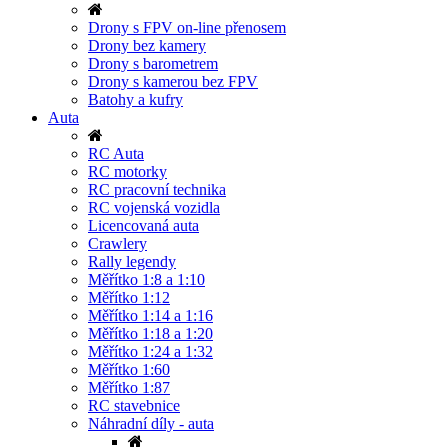
Drony s FPV on-line přenosem
Drony bez kamery
Drony s barometrem
Drony s kamerou bez FPV
Batohy a kufry
Auta
RC Auta
RC motorky
RC pracovní technika
RC vojenská vozidla
Licencovaná auta
Crawlery
Rally legendy
Měřítko 1:8 a 1:10
Měřítko 1:12
Měřítko 1:14 a 1:16
Měřítko 1:18 a 1:20
Měřítko 1:24 a 1:32
Měřítko 1:60
Měřítko 1:87
RC stavebnice
Náhradní díly - auta