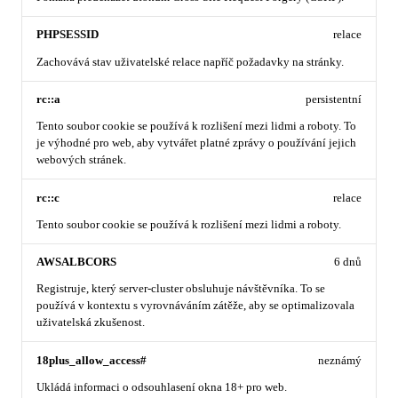
PHPSESSID
relace
Zachovává stav uživatelské relace napříč požadavky na stránky.
rc::a
persistentní
Tento soubor cookie se používá k rozlišení mezi lidmi a roboty. To
je výhodné pro web, aby vytvářet platné zprávy o používání jejich
webových stránek.
rc::c
relace
Tento soubor cookie se používá k rozlišení mezi lidmi a roboty.
AWSALBCORS
6 dnů
Registruje, který server-cluster obsluhuje návštěvníka. To se
používá v kontextu s vyrovnáváním zátěže, aby se optimalizovala
uživatelská zkušenost.
18plus_allow_access#
neznámý
Ukládá informaci o odsouhlasení okna 18+ pro web.