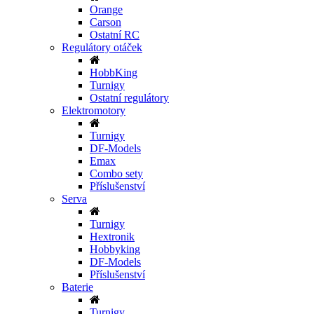
Orange
Carson
Ostatní RC
Regulátory otáček
HobbKing
Turnigy
Ostatní regulátory
Elektromotory
Turnigy
DF-Models
Emax
Combo sety
Příslušenství
Serva
Turnigy
Hextronik
Hobbyking
DF-Models
Příslušenství
Baterie
Turnigy