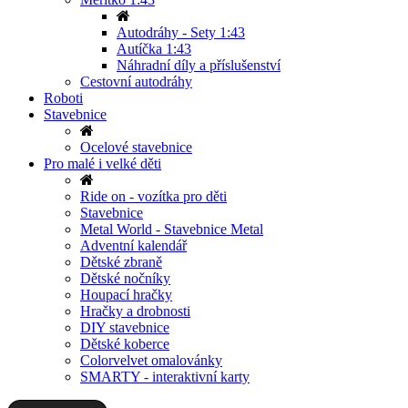
Autodráhy - Sety 1:43
Autíčka 1:43
Náhradní díly a příslušenství
Cestovní autodráhy
Roboti
Stavebnice
Ocelové stavebnice
Pro malé i velké děti
Ride on - vozítka pro děti
Stavebnice
Metal World - Stavebnice Metal
Adventní kalendář
Dětské zbraně
Dětské nočníky
Houpací hračky
Hračky a drobnosti
DIY stavebnice
Dětské koberce
Colorvelvet omalovánky
SMARTY - interaktivní karty