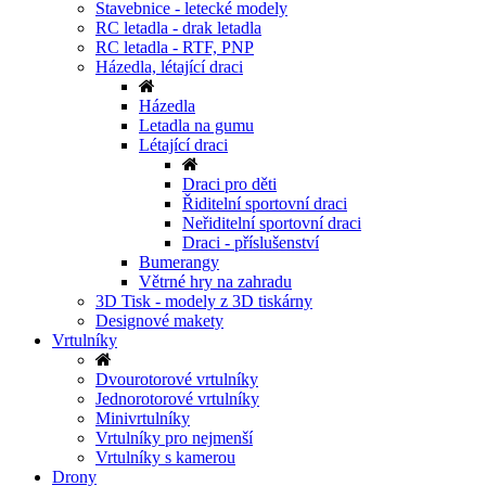
Stavebnice - letecké modely
RC letadla - drak letadla
RC letadla - RTF, PNP
Házedla, létající draci
Házedla
Letadla na gumu
Létající draci
Draci pro děti
Řiditelní sportovní draci
Neřiditelní sportovní draci
Draci - příslušenství
Bumerangy
Větrné hry na zahradu
3D Tisk - modely z 3D tiskárny
Designové makety
Vrtulníky
Dvourotorové vrtulníky
Jednorotorové vrtulníky
Minivrtulníky
Vrtulníky pro nejmenší
Vrtulníky s kamerou
Drony