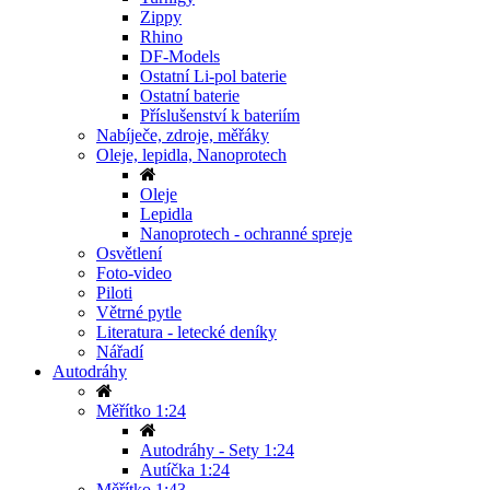
Zippy
Rhino
DF-Models
Ostatní Li-pol baterie
Ostatní baterie
Příslušenství k bateriím
Nabíječe, zdroje, měřáky
Oleje, lepidla, Nanoprotech
Oleje
Lepidla
Nanoprotech - ochranné spreje
Osvětlení
Foto-video
Piloti
Větrné pytle
Literatura - letecké deníky
Nářadí
Autodráhy
Měřítko 1:24
Autodráhy - Sety 1:24
Autíčka 1:24
Měřítko 1:43