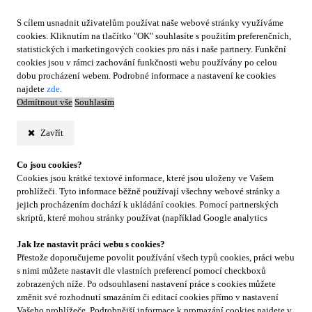
S cílem usnadnit uživatelům používat naše webové stránky využíváme
cookies. Kliknutím na tlačítko "OK" souhlasíte s použitím preferenčních,
statistických i marketingových cookies pro nás i naše partnery. Funkční
cookies jsou v rámci zachování funkčnosti webu používány po celou
dobu procházení webem. Podrobné informace a nastavení ke cookies
najdete
zde
.
Odmítnout vše
Souhlasím
Zavřít
Co jsou cookies?
Cookies jsou krátké textové informace, které jsou uloženy ve Vašem
prohlížeči. Tyto informace běžně používají všechny webové stránky a
jejich procházením dochází k ukládání cookies. Pomocí partnerských
skriptů, které mohou stránky používat (například Google analytics
Jak lze nastavit práci webu s cookies?
Přestože doporučujeme povolit používání všech typů cookies, práci webu
s nimi můžete nastavit dle vlastních preferencí pomocí checkboxů
zobrazených níže. Po odsouhlasení nastavení práce s cookies můžete
změnit své rozhodnutí smazáním či editací cookies přímo v nastavení
Vašeho prohlížeče. Podrobnější informace k promazání cookies najdete v