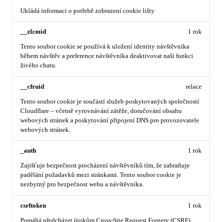
Ukládá informaci o potřebě zobrazení cookie lišty
__zlcmid
1 rok
Tento soubor cookie se používá k uložení identity návštěvníka
během návštěv a preference návštěvníka deaktivovat naši funkci
živého chatu.
__cfruid
relace
Tento soubor cookie je součástí služeb poskytovaných společností
Cloudflare – včetně vyrovnávání zátěže, doručování obsahu
webových stránek a poskytování připojení DNS pro provozovatele
webových stránek.
_auth
1 rok
Zajišťuje bezpečnost procházení návštěvníků tím, že zabraňuje
padělání požadavků mezi stránkami. Tento soubor cookie je
nezbytný pro bezpečnost webu a návštěvníka.
csrftoken
1 rok
Pomáhá předcházet útokům Cross-Site Request Forgery (CSRF).