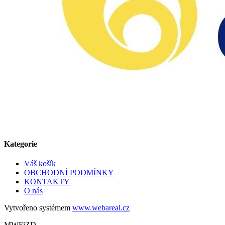
Kategorie
Váš košík
OBCHODNÍ PODMÍNKY
KONTAKTY
O nás
Vytvořeno systémem
www.webareal.cz
MWFiZD