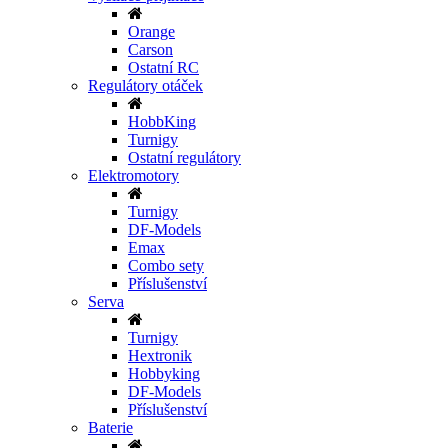
Orange
Carson
Ostatní RC
Regulátory otáček
HobbKing
Turnigy
Ostatní regulátory
Elektromotory
Turnigy
DF-Models
Emax
Combo sety
Příslušenství
Serva
Turnigy
Hextronik
Hobbyking
DF-Models
Příslušenství
Baterie