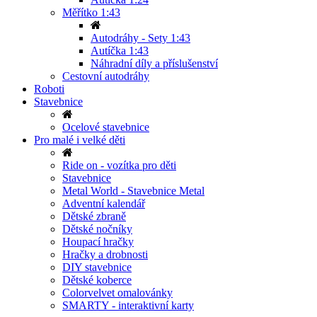
Měřítko 1:43
Autodráhy - Sety 1:43
Autíčka 1:43
Náhradní díly a příslušenství
Cestovní autodráhy
Roboti
Stavebnice
Ocelové stavebnice
Pro malé i velké děti
Ride on - vozítka pro děti
Stavebnice
Metal World - Stavebnice Metal
Adventní kalendář
Dětské zbraně
Dětské nočníky
Houpací hračky
Hračky a drobnosti
DIY stavebnice
Dětské koberce
Colorvelvet omalovánky
SMARTY - interaktivní karty