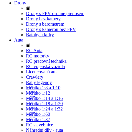
Drony
Drony s FPV on-line přenosem
Drony bez kamery
Drony s barometrem
Drony s kamerou bez FPV
Batohy a kufry
Auta
RC Auta
RC motorky
RC pracovní technika
RC vojenská vozidla
Licencovaná auta
Crawlery
Rally legendy
Měřítko 1:8 a 1:10
Měřítko 1:12
Měřítko 1:14 a 1:16
Měřítko 1:18 a 1:20
Měřítko 1:24 a 1:32
Měřítko 1:60
Měřítko 1:87
RC stavebnice
Náhradní díly - auta