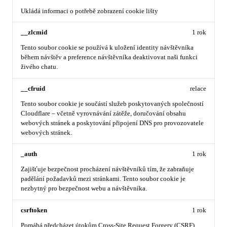
Ukládá informaci o potřebě zobrazení cookie lišty
__zlcmid
1 rok
Tento soubor cookie se používá k uložení identity návštěvníka
během návštěv a preference návštěvníka deaktivovat naši funkci
živého chatu.
__cfruid
relace
Tento soubor cookie je součástí služeb poskytovaných společností
Cloudflare – včetně vyrovnávání zátěže, doručování obsahu
webových stránek a poskytování připojení DNS pro provozovatele
webových stránek.
_auth
1 rok
Zajišťuje bezpečnost procházení návštěvníků tím, že zabraňuje
padělání požadavků mezi stránkami. Tento soubor cookie je
nezbytný pro bezpečnost webu a návštěvníka.
csrftoken
1 rok
Pomáhá předcházet útokům Cross-Site Request Forgery (CSRF).