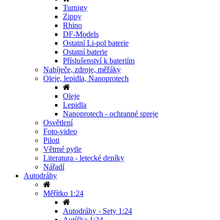
Turnigy
Zippy
Rhino
DF-Models
Ostatní Li-pol baterie
Ostatní baterie
Příslušenství k bateriím
Nabíječe, zdroje, měřáky
Oleje, lepidla, Nanoprotech
Oleje
Lepidla
Nanoprotech - ochranné spreje
Osvětlení
Foto-video
Piloti
Větrné pytle
Literatura - letecké deníky
Nářadí
Autodráhy
Měřítko 1:24
Autodráhy - Sety 1:24
Autíčka 1:24