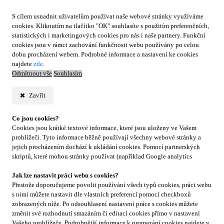
S cílem usnadnit uživatelům používat naše webové stránky využíváme
cookies. Kliknutím na tlačítko "OK" souhlasíte s použitím preferenčních,
statistických i marketingových cookies pro nás i naše partnery. Funkční
cookies jsou v rámci zachování funkčnosti webu používány po celou
dobu procházení webem. Podrobné informace a nastavení ke cookies
najdete
zde
.
Odmítnout vše
Souhlasím
Zavřít
Co jsou cookies?
Cookies jsou krátké textové informace, které jsou uloženy ve Vašem
prohlížeči. Tyto informace běžně používají všechny webové stránky a
jejich procházením dochází k ukládání cookies. Pomocí partnerských
skriptů, které mohou stránky používat (například Google analytics
Jak lze nastavit práci webu s cookies?
Přestože doporučujeme povolit používání všech typů cookies, práci webu
s nimi můžete nastavit dle vlastních preferencí pomocí checkboxů
zobrazených níže. Po odsouhlasení nastavení práce s cookies můžete
změnit své rozhodnutí smazáním či editací cookies přímo v nastavení
Vašeho prohlížeče. Podrobnější informace k promazání cookies najdete v