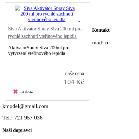
Siva Aktivátor Spray Siva 200 ml pro
Kontakt
rychlé zachnutí vteřinového lepidla
mail:
rc-
AktivatorSpray Siva 200ml pro
vytvrzení vteřinového lepidla
naše cena
104 Kč
na dotaz
kmodel@gmail.com
Tel.: 721 957 036
Naši dopravci