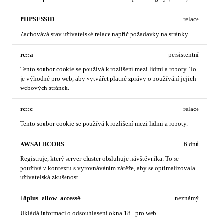
PHPSESSID
relace
Zachovává stav uživatelské relace napříč požadavky na stránky.
rc::a
persistentní
Tento soubor cookie se používá k rozlišení mezi lidmi a roboty. To
je výhodné pro web, aby vytvářet platné zprávy o používání jejich
webových stránek.
rc::c
relace
Tento soubor cookie se používá k rozlišení mezi lidmi a roboty.
AWSALBCORS
6 dnů
Registruje, který server-cluster obsluhuje návštěvníka. To se
používá v kontextu s vyrovnáváním zátěže, aby se optimalizovala
uživatelská zkušenost.
18plus_allow_access#
neznámý
Ukládá informaci o odsouhlasení okna 18+ pro web.