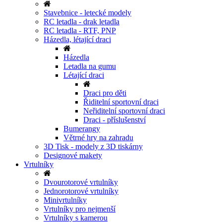
Stavebnice - letecké modely
RC letadla - drak letadla
RC letadla - RTF, PNP
Házedla, létající draci
Házedla
Letadla na gumu
Létající draci
Draci pro děti
Řiditelní sportovní draci
Neřiditelní sportovní draci
Draci - příslušenství
Bumerangy
Větrné hry na zahradu
3D Tisk - modely z 3D tiskárny
Designové makety
Vrtulníky
Dvourotorové vrtulníky
Jednorotorové vrtulníky
Minivrtulníky
Vrtulníky pro nejmenší
Vrtulníky s kamerou