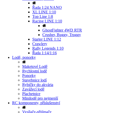
Řada 1:24 NANO
XL LINE 1:10
Top Line 1:8
Racing LINE 1:10
GhostFighter 4WD RTR
Crusher, Buggy, Truggy
Starter LINE 1:12
Crawlery
Rally Legends 1:10
Řada 1:14/1:16
Lodě, ponorky
Maketové Lodě
Rychlostní lodě
Ponorky
Stavebnice lodí
Rybičky do akvária
Zavážecí lodě
Plachetnice
Minilodě pro nejmenší
RC komponenty, příslušenství
Vysílače-přijímače