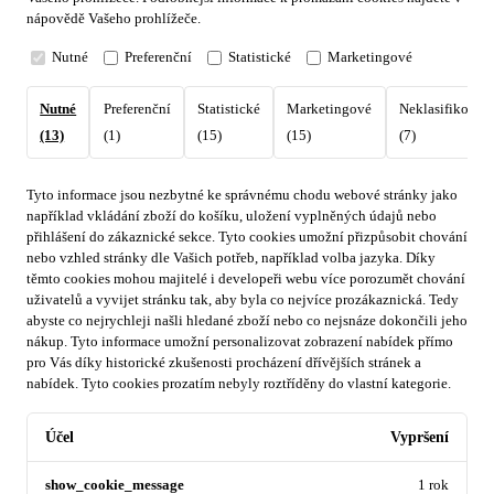
nápovědě Vašeho prohlížeče.
Nutné
Preferenční
Statistické
Marketingové
Nutné
Preferenční
Statistické
Marketingové
Neklasifikovan
(13)
(1)
(15)
(15)
(7)
Tyto informace jsou nezbytné ke správnému chodu webové stránky jako
například vkládání zboží do košíku, uložení vyplněných údajů nebo
přihlášení do zákaznické sekce.
Tyto cookies umožní přizpůsobit chování
nebo vzhled stránky dle Vašich potřeb, například volba jazyka.
Díky
těmto cookies mohou majitelé i developeři webu více porozumět chování
uživatelů a vyvijet stránku tak, aby byla co nejvíce prozákaznická. Tedy
abyste co nejrychleji našli hledané zboží nebo co nejsnáze dokončili jeho
nákup.
Tyto informace umožní personalizovat zobrazení nabídek přímo
pro Vás díky historické zkušenosti procházení dřívějších stránek a
nabídek.
Tyto cookies prozatím nebyly roztříděny do vlastní kategorie.
Účel
Vypršení
show_cookie_message
1 rok