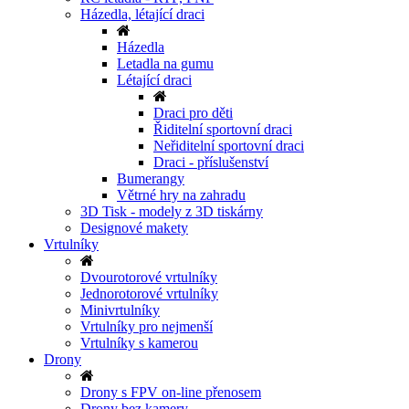
Házedla, létající draci
Házedla
Letadla na gumu
Létající draci
Draci pro děti
Řiditelní sportovní draci
Neřiditelní sportovní draci
Draci - příslušenství
Bumerangy
Větrné hry na zahradu
3D Tisk - modely z 3D tiskárny
Designové makety
Vrtulníky
Dvourotorové vrtulníky
Jednorotorové vrtulníky
Minivrtulníky
Vrtulníky pro nejmenší
Vrtulníky s kamerou
Drony
Drony s FPV on-line přenosem
Drony bez kamery