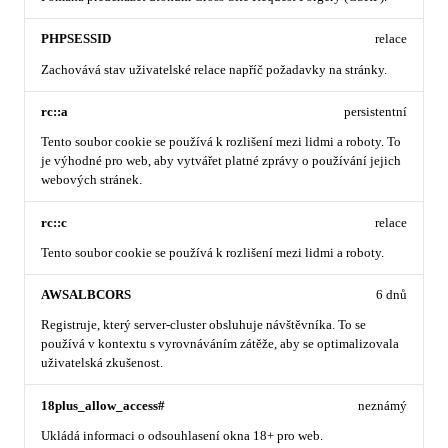
PHPSESSID
relace
Zachovává stav uživatelské relace napříč požadavky na stránky.
rc::a
persistentní
Tento soubor cookie se používá k rozlišení mezi lidmi a roboty. To
je výhodné pro web, aby vytvářet platné zprávy o používání jejich
webových stránek.
rc::c
relace
Tento soubor cookie se používá k rozlišení mezi lidmi a roboty.
AWSALBCORS
6 dnů
Registruje, který server-cluster obsluhuje návštěvníka. To se
používá v kontextu s vyrovnáváním zátěže, aby se optimalizovala
uživatelská zkušenost.
18plus_allow_access#
neznámý
Ukládá informaci o odsouhlasení okna 18+ pro web.