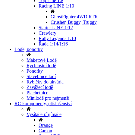
Top Line 1:8
Racing LINE 1:10
GhostFighter 4WD RTR
Crusher, Buggy, Truggy
Starter LINE 1:12
Crawlery
Rally Legends 1:10
Řada 1:14/1:16
Lodě, ponorky
Maketové Lodě
Rychlostní lodě
Ponorky
Stavebnice lodí
Rybičky do akvária
Zavážecí lodě
Plachetnice
Minilodě pro nejmenší
RC komponenty, příslušenství
Vysílače-přijímače
Orange
Carson