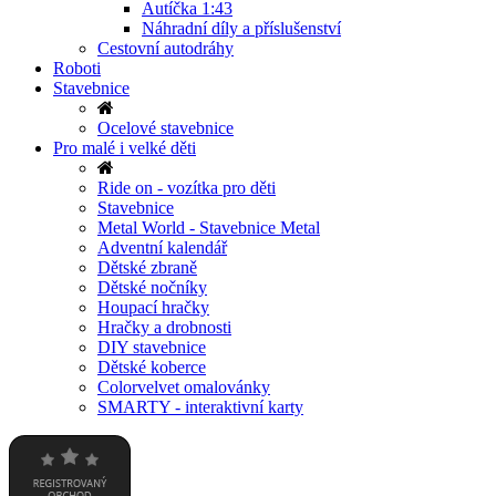
Autíčka 1:43
Náhradní díly a příslušenství
Cestovní autodráhy
Roboti
Stavebnice
Ocelové stavebnice
Pro malé i velké děti
Ride on - vozítka pro děti
Stavebnice
Metal World - Stavebnice Metal
Adventní kalendář
Dětské zbraně
Dětské nočníky
Houpací hračky
Hračky a drobnosti
DIY stavebnice
Dětské koberce
Colorvelvet omalovánky
SMARTY - interaktivní karty