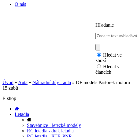
O nás
Hľadanie
Hledat ve
zboží
Hledat v
článcích
Úvod
»
Auta
»
Náhradní díly - auta
»
DF models Pastorek motoru
15 zubů
E-shop
Letadla
Stavebnice - letecké modely
RC letadla - drak letadla
RC letadla - RTF, PNP