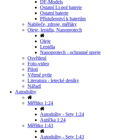
DF-Models
Ostatní Li-pol baterie
Ostatní baterie
Příslušenství k bateriím
Nabíječe, zdroje, měřáky
Oleje, lepidla, Nanoprotech
Oleje
Lepidla
Nanoprotech - ochranné spreje
Osvětlení
Foto-video
Piloti
Větrné pytle
Literatura - letecké deníky
Nářadí
Autodráhy
Měřítko 1:24
Autodráhy - Sety 1:24
Autíčka 1:24
Měřítko 1:43
Autodráhy - Sety 1:43