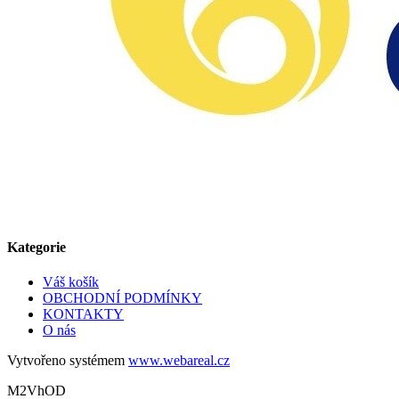
Kategorie
Váš košík
OBCHODNÍ PODMÍNKY
KONTAKTY
O nás
Vytvořeno systémem
www.webareal.cz
M2VhOD