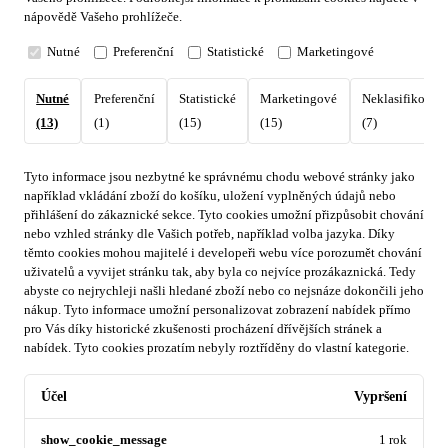
nápovědě Vašeho prohlížeče.
Nutné
Preferenční
Statistické
Marketingové
Nutné
Preferenční
Statistické
Marketingové
Neklasifikovan
(13)
(1)
(15)
(15)
(7)
Tyto informace jsou nezbytné ke správnému chodu webové stránky jako
například vkládání zboží do košíku, uložení vyplněných údajů nebo
přihlášení do zákaznické sekce.
Tyto cookies umožní přizpůsobit chování
nebo vzhled stránky dle Vašich potřeb, například volba jazyka.
Díky
těmto cookies mohou majitelé i developeři webu více porozumět chování
uživatelů a vyvijet stránku tak, aby byla co nejvíce prozákaznická. Tedy
abyste co nejrychleji našli hledané zboží nebo co nejsnáze dokončili jeho
nákup.
Tyto informace umožní personalizovat zobrazení nabídek přímo
pro Vás díky historické zkušenosti procházení dřívějších stránek a
nabídek.
Tyto cookies prozatím nebyly roztříděny do vlastní kategorie.
Účel
Vypršení
show_cookie_message
1 rok