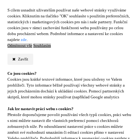
S cílem usnadnit uživatelům používat naše webové stránky využíváme
cookies. Kliknutím na tlačítko "OK" souhlasíte s použitím preferenčních,
statistických i marketingových cookies pro nás i naše partnery. Funkční
cookies jsou v rámci zachování funkčnosti webu používány po celou
dobu procházení webem. Podrobné informace a nastavení ke cookies
najdete
zde
.
Odmítnout vše
Souhlasím
Zavřít
Co jsou cookies?
Cookies jsou krátké textové informace, které jsou uloženy ve Vašem
prohlížeči. Tyto informace běžně používají všechny webové stránky a
jejich procházením dochází k ukládání cookies. Pomocí partnerských
skriptů, které mohou stránky používat (například Google analytics
Jak lze nastavit práci webu s cookies?
Přestože doporučujeme povolit používání všech typů cookies, práci webu
s nimi můžete nastavit dle vlastních preferencí pomocí checkboxů
zobrazených níže. Po odsouhlasení nastavení práce s cookies můžete
změnit své rozhodnutí smazáním či editací cookies přímo v nastavení
Vašeho prohlížeče. Podrobnější informace k promazání cookies najdete v