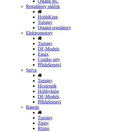
Ostatní RC
Regulátory otáček
HobbKing
Turnigy
Ostatní regulátory
Elektromotory
Turnigy
DF-Models
Emax
Combo sety
Příslušenství
Serva
Turnigy
Hextronik
Hobbyking
DF-Models
Příslušenství
Baterie
Turnigy
Zippy
Rhino