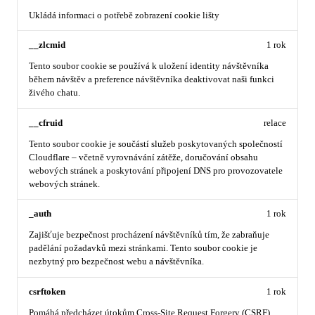
Ukládá informaci o potřebě zobrazení cookie lišty
__zlcmid
1 rok
Tento soubor cookie se používá k uložení identity návštěvníka
během návštěv a preference návštěvníka deaktivovat naši funkci
živého chatu.
__cfruid
relace
Tento soubor cookie je součástí služeb poskytovaných společností
Cloudflare – včetně vyrovnávání zátěže, doručování obsahu
webových stránek a poskytování připojení DNS pro provozovatele
webových stránek.
_auth
1 rok
Zajišťuje bezpečnost procházení návštěvníků tím, že zabraňuje
padělání požadavků mezi stránkami. Tento soubor cookie je
nezbytný pro bezpečnost webu a návštěvníka.
csrftoken
1 rok
Pomáhá předcházet útokům Cross-Site Request Forgery (CSRF).