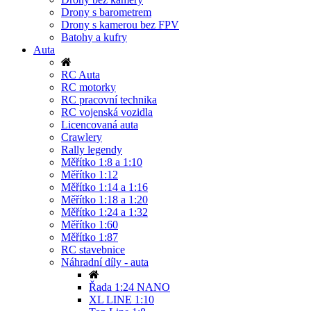
Drony s barometrem
Drony s kamerou bez FPV
Batohy a kufry
Auta
RC Auta
RC motorky
RC pracovní technika
RC vojenská vozidla
Licencovaná auta
Crawlery
Rally legendy
Měřítko 1:8 a 1:10
Měřítko 1:12
Měřítko 1:14 a 1:16
Měřítko 1:18 a 1:20
Měřítko 1:24 a 1:32
Měřítko 1:60
Měřítko 1:87
RC stavebnice
Náhradní díly - auta
Řada 1:24 NANO
XL LINE 1:10