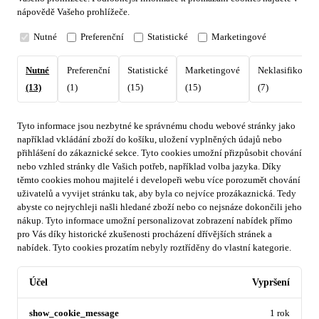
nápovědě Vašeho prohlížeče.
Nutné
Preferenční
Statistické
Marketingové
Nutné
Preferenční
Statistické
Marketingové
Neklasifikovan
(13)
(1)
(15)
(15)
(7)
Tyto informace jsou nezbytné ke správnému chodu webové stránky jako
například vkládání zboží do košíku, uložení vyplněných údajů nebo
přihlášení do zákaznické sekce.
Tyto cookies umožní přizpůsobit chování
nebo vzhled stránky dle Vašich potřeb, například volba jazyka.
Díky
těmto cookies mohou majitelé i developeři webu více porozumět chování
uživatelů a vyvijet stránku tak, aby byla co nejvíce prozákaznická. Tedy
abyste co nejrychleji našli hledané zboží nebo co nejsnáze dokončili jeho
nákup.
Tyto informace umožní personalizovat zobrazení nabídek přímo
pro Vás díky historické zkušenosti procházení dřívějších stránek a
nabídek.
Tyto cookies prozatím nebyly roztříděny do vlastní kategorie.
Účel
Vypršení
show_cookie_message
1 rok