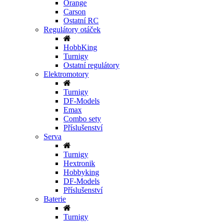
Orange
Carson
Ostatní RC
Regulátory otáček
HobbKing
Turnigy
Ostatní regulátory
Elektromotory
Turnigy
DF-Models
Emax
Combo sety
Příslušenství
Serva
Turnigy
Hextronik
Hobbyking
DF-Models
Příslušenství
Baterie
Turnigy