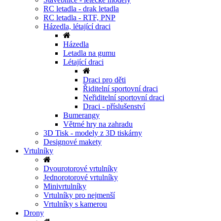
RC letadla - drak letadla
RC letadla - RTF, PNP
Házedla, létající draci
Házedla
Letadla na gumu
Létající draci
Draci pro děti
Řiditelní sportovní draci
Neřiditelní sportovní draci
Draci - příslušenství
Bumerangy
Větrné hry na zahradu
3D Tisk - modely z 3D tiskárny
Designové makety
Vrtulníky
Dvourotorové vrtulníky
Jednorotorové vrtulníky
Minivrtulníky
Vrtulníky pro nejmenší
Vrtulníky s kamerou
Drony