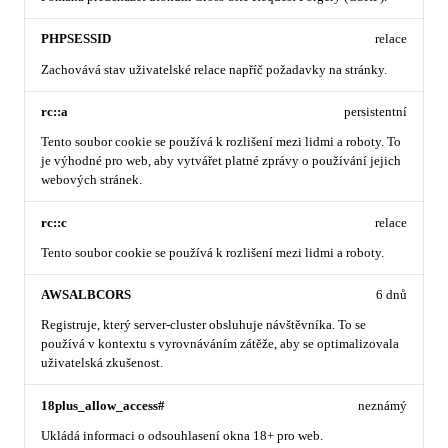
PHPSESSID
relace
Zachovává stav uživatelské relace napříč požadavky na stránky.
rc::a
persistentní
Tento soubor cookie se používá k rozlišení mezi lidmi a roboty. To
je výhodné pro web, aby vytvářet platné zprávy o používání jejich
webových stránek.
rc::c
relace
Tento soubor cookie se používá k rozlišení mezi lidmi a roboty.
AWSALBCORS
6 dnů
Registruje, který server-cluster obsluhuje návštěvníka. To se
používá v kontextu s vyrovnáváním zátěže, aby se optimalizovala
uživatelská zkušenost.
18plus_allow_access#
neznámý
Ukládá informaci o odsouhlasení okna 18+ pro web.