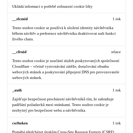
Ukládá informaci o potřebě zobrazení cookie lišty
__zlcmid
1 rok
Tento soubor cookie se používá k uložení identity návštěvníka
během návštěv a preference návštěvníka deaktivovat naši funkci
živého chatu.
__cfruid
relace
Tento soubor cookie je součástí služeb poskytovaných společností
Cloudflare – včetně vyrovnávání zátěže, doručování obsahu
webových stránek a poskytování připojení DNS pro provozovatele
webových stránek.
_auth
1 rok
Zajišťuje bezpečnost procházení návštěvníků tím, že zabraňuje
padělání požadavků mezi stránkami. Tento soubor cookie je
nezbytný pro bezpečnost webu a návštěvníka.
csrftoken
1 rok
Pomáhá předcházet útokům Cross-Site Request Forgery (CSRF).