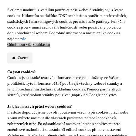
S cílem usnadnit uživatelům používat naše webové stránky využíváme
cookies. Kliknutím na tlačítko "OK" souhlasíte s použitím preferenčních,
statistických i marketingových cookies pro nás i naše partnery. Funkční
cookies jsou v rámci zachování funkčnosti webu používány po celou
dobu procházení webem. Podrobné informace a nastavení ke cookies
najdete
zde
.
Odmítnout vše
Souhlasím
Zavřít
Co jsou cookies?
Cookies jsou krátké textové informace, které jsou uloženy ve Vašem
prohlížeči. Tyto informace běžně používají všechny webové stránky a
jejich procházením dochází k ukládání cookies. Pomocí partnerských
skriptů, které mohou stránky používat (například Google analytics
Jak lze nastavit práci webu s cookies?
Přestože doporučujeme povolit používání všech typů cookies, práci webu
s nimi můžete nastavit dle vlastních preferencí pomocí checkboxů
zobrazených níže. Po odsouhlasení nastavení práce s cookies můžete
změnit své rozhodnutí smazáním či editací cookies přímo v nastavení
Vašeho prohlížeče. Podrobnější informace k promazání cookies najdete v