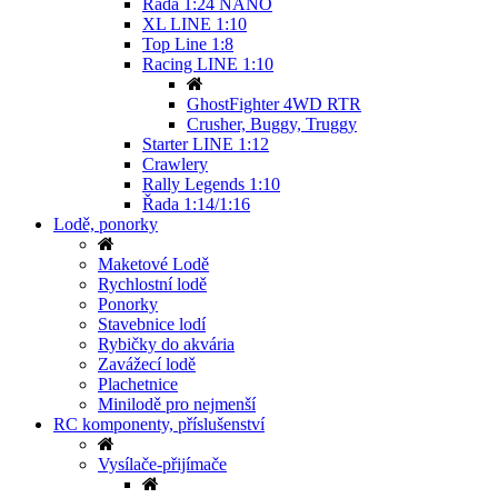
Řada 1:24 NANO
XL LINE 1:10
Top Line 1:8
Racing LINE 1:10
GhostFighter 4WD RTR
Crusher, Buggy, Truggy
Starter LINE 1:12
Crawlery
Rally Legends 1:10
Řada 1:14/1:16
Lodě, ponorky
Maketové Lodě
Rychlostní lodě
Ponorky
Stavebnice lodí
Rybičky do akvária
Zavážecí lodě
Plachetnice
Minilodě pro nejmenší
RC komponenty, příslušenství
Vysílače-přijímače