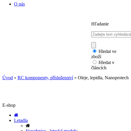
O nás
Hľadanie
Hledat ve
zboží
Hledat v
článcích
Úvod
»
RC komponenty, příslušenství
»
Oleje, lepidla, Nanoprotech
E-shop
Letadla
Stavebnice - letecké modely