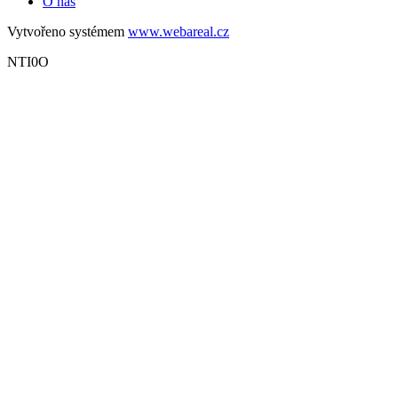
O nás
Vytvořeno systémem
www.webareal.cz
NTI0O