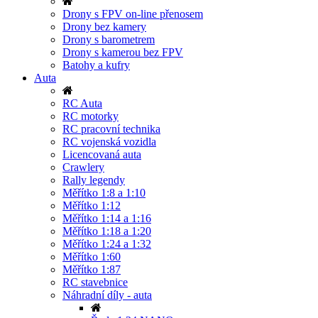
Drony s FPV on-line přenosem
Drony bez kamery
Drony s barometrem
Drony s kamerou bez FPV
Batohy a kufry
Auta
RC Auta
RC motorky
RC pracovní technika
RC vojenská vozidla
Licencovaná auta
Crawlery
Rally legendy
Měřítko 1:8 a 1:10
Měřítko 1:12
Měřítko 1:14 a 1:16
Měřítko 1:18 a 1:20
Měřítko 1:24 a 1:32
Měřítko 1:60
Měřítko 1:87
RC stavebnice
Náhradní díly - auta