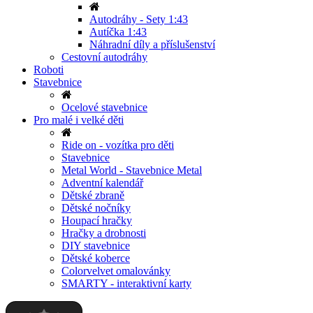
Autodráhy - Sety 1:43
Autíčka 1:43
Náhradní díly a příslušenství
Cestovní autodráhy
Roboti
Stavebnice
Ocelové stavebnice
Pro malé i velké děti
Ride on - vozítka pro děti
Stavebnice
Metal World - Stavebnice Metal
Adventní kalendář
Dětské zbraně
Dětské nočníky
Houpací hračky
Hračky a drobnosti
DIY stavebnice
Dětské koberce
Colorvelvet omalovánky
SMARTY - interaktivní karty