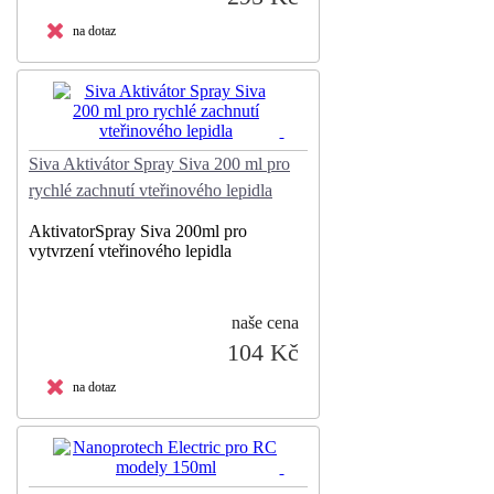
na dotaz
Siva Aktivátor Spray Siva 200 ml pro
rychlé zachnutí vteřinového lepidla
AktivatorSpray Siva 200ml pro
vytvrzení vteřinového lepidla
naše cena
104 Kč
na dotaz