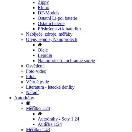
Zippy
Rhino
DF-Models
Ostatní Li-pol baterie
Ostatní baterie
Příslušenství k bateriím
Nabíječe, zdroje, měřáky
Oleje, lepidla, Nanoprotech
Oleje
Lepidla
Nanoprotech - ochranné spreje
Osvětlení
Foto-video
Piloti
Větrné pytle
Literatura - letecké deníky
Nářadí
Autodráhy
Měřítko 1:24
Autodráhy - Sety 1:24
Autíčka 1:24
Měřítko 1:43