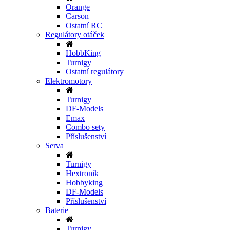
Orange
Carson
Ostatní RC
Regulátory otáček
HobbKing
Turnigy
Ostatní regulátory
Elektromotory
Turnigy
DF-Models
Emax
Combo sety
Příslušenství
Serva
Turnigy
Hextronik
Hobbyking
DF-Models
Příslušenství
Baterie
Turnigy