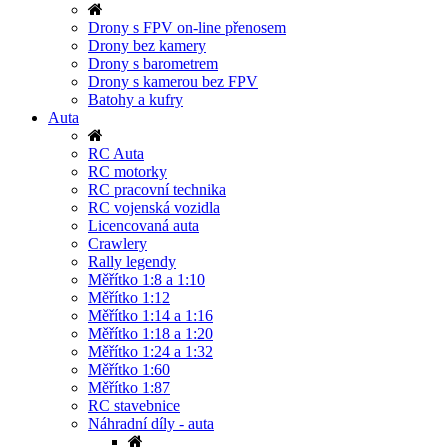
Drony s FPV on-line přenosem
Drony bez kamery
Drony s barometrem
Drony s kamerou bez FPV
Batohy a kufry
Auta
RC Auta
RC motorky
RC pracovní technika
RC vojenská vozidla
Licencovaná auta
Crawlery
Rally legendy
Měřítko 1:8 a 1:10
Měřítko 1:12
Měřítko 1:14 a 1:16
Měřítko 1:18 a 1:20
Měřítko 1:24 a 1:32
Měřítko 1:60
Měřítko 1:87
RC stavebnice
Náhradní díly - auta