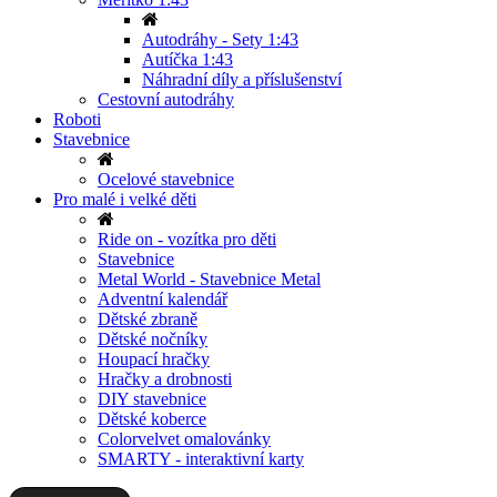
Autodráhy - Sety 1:43
Autíčka 1:43
Náhradní díly a příslušenství
Cestovní autodráhy
Roboti
Stavebnice
Ocelové stavebnice
Pro malé i velké děti
Ride on - vozítka pro děti
Stavebnice
Metal World - Stavebnice Metal
Adventní kalendář
Dětské zbraně
Dětské nočníky
Houpací hračky
Hračky a drobnosti
DIY stavebnice
Dětské koberce
Colorvelvet omalovánky
SMARTY - interaktivní karty