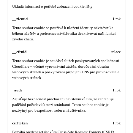
Ukládá informaci o potřebě zobrazení cookie lišty
__zlcmid
1 rok
Tento soubor cookie se používá k uložení identity návštěvníka
během návštěv a preference návštěvníka deaktivovat naši funkci
živého chatu.
__cfruid
relace
Tento soubor cookie je součástí služeb poskytovaných společností
Cloudflare – včetně vyrovnávání zátěže, doručování obsahu
webových stránek a poskytování připojení DNS pro provozovatele
webových stránek.
_auth
1 rok
Zajišťuje bezpečnost procházení návštěvníků tím, že zabraňuje
padělání požadavků mezi stránkami. Tento soubor cookie je
nezbytný pro bezpečnost webu a návštěvníka.
csrftoken
1 rok
Pomáhá předcházet útokům Cross-Site Request Forgery (CSRF).