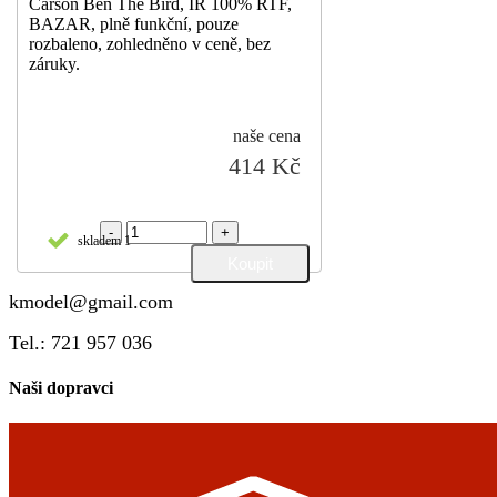
Carson Ben The Bird, IR 100% RTF,
BAZAR, plně funkční, pouze
rozbaleno, zohledněno v ceně, bez
záruky.
naše cena
414 Kč
-
+
skladem 1
kmodel@gmail.com
Tel.: 721 957 036
Naši dopravci