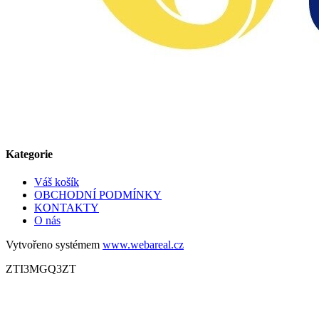
Kategorie
Váš košík
OBCHODNÍ PODMÍNKY
KONTAKTY
O nás
Vytvořeno systémem
www.webareal.cz
ZTI3MGQ3ZT