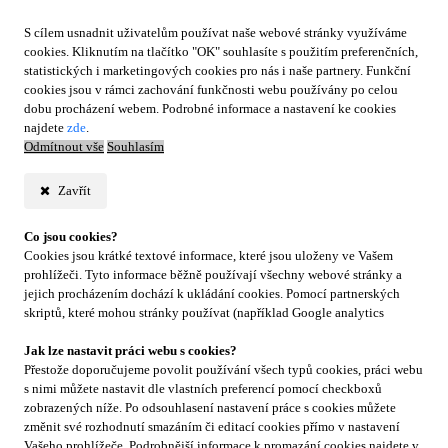
S cílem usnadnit uživatelům používat naše webové stránky využíváme
cookies. Kliknutím na tlačítko "OK" souhlasíte s použitím preferenčních,
statistických i marketingových cookies pro nás i naše partnery. Funkční
cookies jsou v rámci zachování funkčnosti webu používány po celou
dobu procházení webem. Podrobné informace a nastavení ke cookies
najdete
zde
.
Odmítnout vše
Souhlasím
Zavřít
Co jsou cookies?
Cookies jsou krátké textové informace, které jsou uloženy ve Vašem
prohlížeči. Tyto informace běžně používají všechny webové stránky a
jejich procházením dochází k ukládání cookies. Pomocí partnerských
skriptů, které mohou stránky používat (například Google analytics
Jak lze nastavit práci webu s cookies?
Přestože doporučujeme povolit používání všech typů cookies, práci webu
s nimi můžete nastavit dle vlastních preferencí pomocí checkboxů
zobrazených níže. Po odsouhlasení nastavení práce s cookies můžete
změnit své rozhodnutí smazáním či editací cookies přímo v nastavení
Vašeho prohlížeče. Podrobnější informace k promazání cookies najdete v