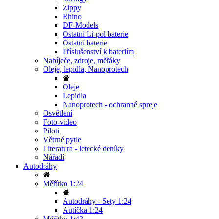
Zippy
Rhino
DF-Models
Ostatní Li-pol baterie
Ostatní baterie
Příslušenství k bateriím
Nabíječe, zdroje, měřáky
Oleje, lepidla, Nanoprotech
Oleje
Lepidla
Nanoprotech - ochranné spreje
Osvětlení
Foto-video
Piloti
Větrné pytle
Literatura - letecké deníky
Nářadí
Autodráhy
Měřítko 1:24
Autodráhy - Sety 1:24
Autíčka 1:24
Měřítko 1:43