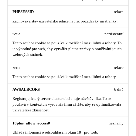
PHPSESSID
relace
Zachovává stav uživatelské relace napříč požadavky na stránky.
rc::a
persistentní
Tento soubor cookie se používá k rozlišení mezi lidmi a roboty. To
je výhodné pro web, aby vytvářet platné zprávy o používání jejich
webových stránek.
rc::c
relace
Tento soubor cookie se používá k rozlišení mezi lidmi a roboty.
AWSALBCORS
6 dnů
Registruje, který server-cluster obsluhuje návštěvníka. To se
používá v kontextu s vyrovnáváním zátěže, aby se optimalizovala
uživatelská zkušenost.
18plus_allow_access#
neznámý
Ukládá informaci o odsouhlasení okna 18+ pro web.