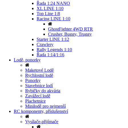
Řada 1:24 NANO
XL LINE 1:10
Top Line 1:8
Racing LINE 1:10
GhostFighter 4WD RTR
Crusher, Buggy, Truggy
Starter LINE 1:12
Crawlery
Rally Legends 1:10
Řada 1:14/1:16
Lodě, ponorky
Maketové Lodě
Rychlostní lodě
Ponorky
Stavebnice lodí
Rybičky do akvária
Zavážecí lodě
Plachetnice
Minilodě pro nejmenší
RC komponenty, příslušenství
Vysílače-přijímače