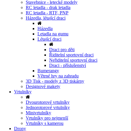
Stavebnice - letecké modely
RC letadla - drak letadla
RC letadla - RTF, PNP
Házedla, létající draci
Házedla
Letadla na gumu
Létající draci
Draci pro děti
Řiditelní sportovní draci
Neřiditelní sportovní draci
Draci - příslušenství
Bumerangy
Větrné hry na zahradu
3D Tisk - modely z 3D tiskárny
Designové makety
Vrtulníky
Dvourotorové vrtulníky
Jednorotorové vrtulníky
Minivrtulníky
Vrtulníky pro nejmenší
Vrtulníky s kamerou
Drony