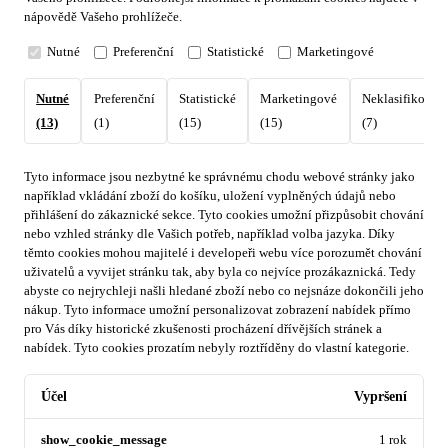
nápovědě Vašeho prohlížeče.
Nutné
Preferenční
Statistické
Marketingové
Nutné
Preferenční
Statistické
Marketingové
Neklasifikovan
(13)
(1)
(15)
(15)
(7)
Tyto informace jsou nezbytné ke správnému chodu webové stránky jako
například vkládání zboží do košíku, uložení vyplněných údajů nebo
přihlášení do zákaznické sekce.
Tyto cookies umožní přizpůsobit chování
nebo vzhled stránky dle Vašich potřeb, například volba jazyka.
Díky
těmto cookies mohou majitelé i developeři webu více porozumět chování
uživatelů a vyvijet stránku tak, aby byla co nejvíce prozákaznická. Tedy
abyste co nejrychleji našli hledané zboží nebo co nejsnáze dokončili jeho
nákup.
Tyto informace umožní personalizovat zobrazení nabídek přímo
pro Vás díky historické zkušenosti procházení dřívějších stránek a
nabídek.
Tyto cookies prozatím nebyly roztříděny do vlastní kategorie.
Účel
Vypršení
show_cookie_message
1 rok