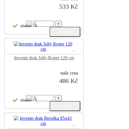
533 Kč
-
+
skladem < 4
Invento drak Jolly Roger 120 cm
naše cena
486 Kč
-
+
skladem > 5