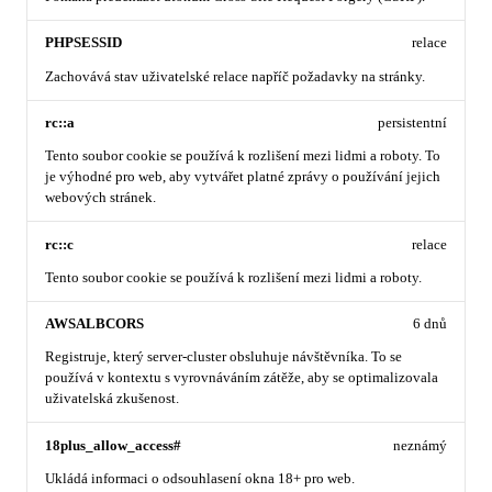
PHPSESSID
relace
Zachovává stav uživatelské relace napříč požadavky na stránky.
rc::a
persistentní
Tento soubor cookie se používá k rozlišení mezi lidmi a roboty. To
je výhodné pro web, aby vytvářet platné zprávy o používání jejich
webových stránek.
rc::c
relace
Tento soubor cookie se používá k rozlišení mezi lidmi a roboty.
AWSALBCORS
6 dnů
Registruje, který server-cluster obsluhuje návštěvníka. To se
používá v kontextu s vyrovnáváním zátěže, aby se optimalizovala
uživatelská zkušenost.
18plus_allow_access#
neznámý
Ukládá informaci o odsouhlasení okna 18+ pro web.