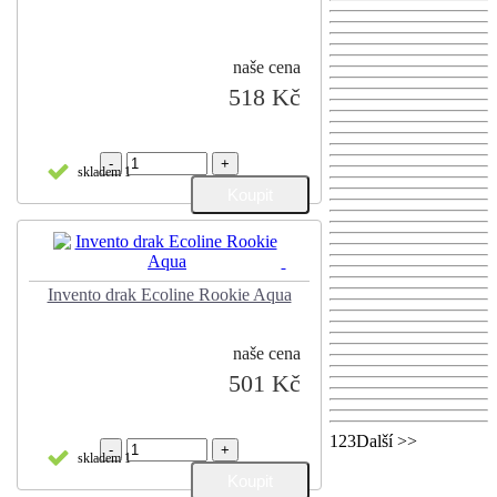
naše cena
518 Kč
-
+
skladem 1
Invento drak Ecoline Rookie Aqua
naše cena
501 Kč
1
23Další >>
-
+
skladem 1