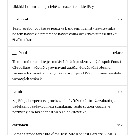
Ukládá informaci o potřebě zobrazení cookie lišty
__zlcmid
1 rok
Tento soubor cookie se používá k uložení identity návštěvníka
během návštěv a preference návštěvníka deaktivovat naši funkci
živého chatu.
__cfruid
relace
Tento soubor cookie je součástí služeb poskytovaných společností
Cloudflare – včetně vyrovnávání zátěže, doručování obsahu
webových stránek a poskytování připojení DNS pro provozovatele
webových stránek.
_auth
1 rok
Zajišťuje bezpečnost procházení návštěvníků tím, že zabraňuje
padělání požadavků mezi stránkami. Tento soubor cookie je
nezbytný pro bezpečnost webu a návštěvníka.
csrftoken
1 rok
Pomáhá předcházet útokům Cross-Site Request Forgery (CSRF).