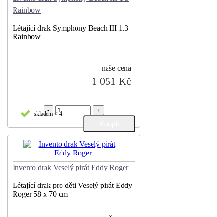
Rainbow
Létající drak Symphony Beach III 1.3
Rainbow
naše cena
1 051 Kč
-
+
skladem < 4
Invento drak Veselý pirát Eddy Roger
Létající drak pro děti Veselý pirát Eddy
Roger 58 x 70 cm