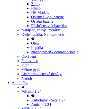
Zippy
Rhino
DF-Models
Ostatní Li-pol baterie
Ostatní baterie
Příslušenství k bateriím
Nabíječe, zdroje, měřáky
Oleje, lepidla, Nanoprotech
Oleje
Lepidla
Nanoprotech - ochranné spreje
Osvětlení
Foto-video
Piloti
Větrné pytle
Literatura - letecké deníky
Nářadí
Autodráhy
Měřítko 1:24
Autodráhy - Sety 1:24
Autíčka 1:24
Měřítko 1:43