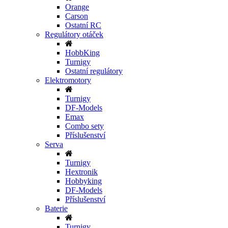
Orange
Carson
Ostatní RC
Regulátory otáček
HobbKing
Turnigy
Ostatní regulátory
Elektromotory
Turnigy
DF-Models
Emax
Combo sety
Příslušenství
Serva
Turnigy
Hextronik
Hobbyking
DF-Models
Příslušenství
Baterie
Turnigy