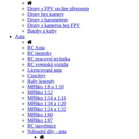
Drony s FPV on-line přenosem
Drony bez kamery
Drony s barometrem
Drony s kamerou bez FPV
Batohy a kufry
Auta
RC Auta
RC motorky
RC pracovní technika
RC vojenská vozidla
Licencovaná auta
Crawlery
Rally legendy
Měřítko 1:8 a 1:10
Měřítko 1:12
Měřítko 1:14 a 1:16
Měřítko 1:18 a 1:20
Měřítko 1:24 a 1:32
Měřítko 1:60
Měřítko 1:87
RC stavebnice
Náhradní díly - auta