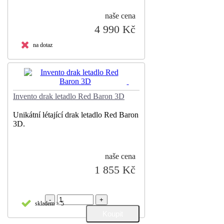
naše cena
4 990 Kč
na dotaz
Invento drak letadlo Red Baron 3D
Unikátní létající drak letadlo Red Baron
3D.
naše cena
1 855 Kč
-
+
skladem > 5