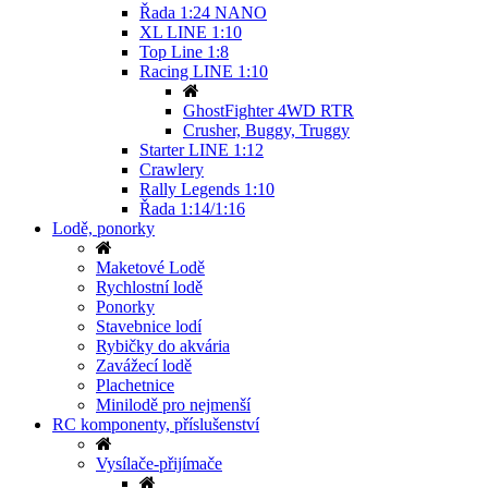
Řada 1:24 NANO
XL LINE 1:10
Top Line 1:8
Racing LINE 1:10
GhostFighter 4WD RTR
Crusher, Buggy, Truggy
Starter LINE 1:12
Crawlery
Rally Legends 1:10
Řada 1:14/1:16
Lodě, ponorky
Maketové Lodě
Rychlostní lodě
Ponorky
Stavebnice lodí
Rybičky do akvária
Zavážecí lodě
Plachetnice
Minilodě pro nejmenší
RC komponenty, příslušenství
Vysílače-přijímače