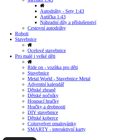
Autodráhy - Sety 1:43
Autíčka 1:43
Náhradní díly a příslušenství
Cestovní autodráhy
Roboti
Stavebnice
Ocelové stavebnice
Pro malé i velké děti
Ride on - vozítka pro děti
Stavebnice
Metal World - Stavebnice Metal
Adventní kalendář
Dětské zbraně
Dětské nočníky
Houpací hračky
Hračky a drobnosti
DIY stavebnice
Dětské koberce
Colorvelvet omalovánky
SMARTY - interaktivní karty