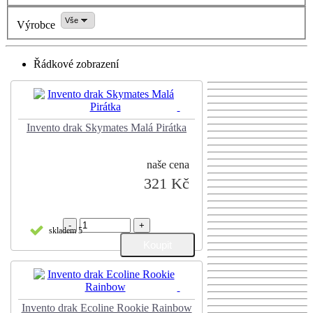
Vše
Výrobce
Řádkové zobrazení
Invento drak Skymates Malá Pirátka
naše cena
321 Kč
-
+
skladem 5
Invento drak Ecoline Rookie Rainbow