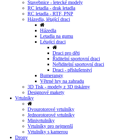
Stavebnice - letecké modely
RC letadla - drak letadla
RC letadla - RTF, PNP
Házedla, létající draci
Házedla
Letadla na gumu
Létající draci
Draci pro děti
Řiditelní sportovní draci
Neřiditelní sportovní draci
Draci - příslušenství
Bumerangy
Větrné hry na zahradu
3D Tisk - modely z 3D tiskárny
Designové makety
Vrtulníky
Dvourotorové vrtulníky
Jednorotorové vrtulníky
Minivrtulníky
Vrtulníky pro nejmenší
Vrtulníky s kamerou
Drony