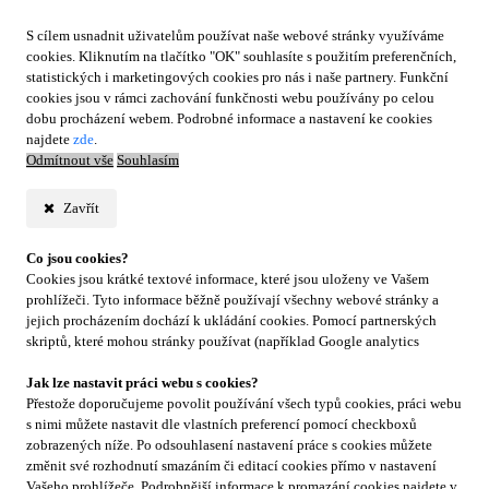
S cílem usnadnit uživatelům používat naše webové stránky využíváme
cookies. Kliknutím na tlačítko "OK" souhlasíte s použitím preferenčních,
statistických i marketingových cookies pro nás i naše partnery. Funkční
cookies jsou v rámci zachování funkčnosti webu používány po celou
dobu procházení webem. Podrobné informace a nastavení ke cookies
najdete
zde
.
Odmítnout vše
Souhlasím
Zavřít
Co jsou cookies?
Cookies jsou krátké textové informace, které jsou uloženy ve Vašem
prohlížeči. Tyto informace běžně používají všechny webové stránky a
jejich procházením dochází k ukládání cookies. Pomocí partnerských
skriptů, které mohou stránky používat (například Google analytics
Jak lze nastavit práci webu s cookies?
Přestože doporučujeme povolit používání všech typů cookies, práci webu
s nimi můžete nastavit dle vlastních preferencí pomocí checkboxů
zobrazených níže. Po odsouhlasení nastavení práce s cookies můžete
změnit své rozhodnutí smazáním či editací cookies přímo v nastavení
Vašeho prohlížeče. Podrobnější informace k promazání cookies najdete v