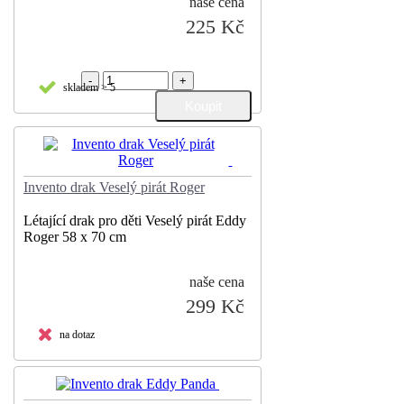
naše cena
225 Kč
-
+
skladem > 5
Invento drak Veselý pirát Roger
Létající drak pro děti Veselý pirát Eddy
Roger 58 x 70 cm
naše cena
299 Kč
na dotaz