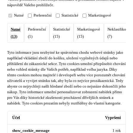
nápovědě Vašeho prohlížeče.
Nutné
Preferenční
Statistické
Marketingové
Nutné
Preferenční
Statistické
Marketingové
Neklasifikovan
(13)
(1)
(15)
(15)
(7)
Tyto informace jsou nezbytné ke správnému chodu webové stránky jako
například vkládání zboží do košíku, uložení vyplněných údajů nebo
přihlášení do zákaznické sekce.
Tyto cookies umožní přizpůsobit chování
nebo vzhled stránky dle Vašich potřeb, například volba jazyka.
Díky
těmto cookies mohou majitelé i developeři webu více porozumět chování
uživatelů a vyvijet stránku tak, aby byla co nejvíce prozákaznická. Tedy
abyste co nejrychleji našli hledané zboží nebo co nejsnáze dokončili jeho
nákup.
Tyto informace umožní personalizovat zobrazení nabídek přímo
pro Vás díky historické zkušenosti procházení dřívějších stránek a
nabídek.
Tyto cookies prozatím nebyly roztříděny do vlastní kategorie.
Účel
Vypršení
show_cookie_message
1 rok