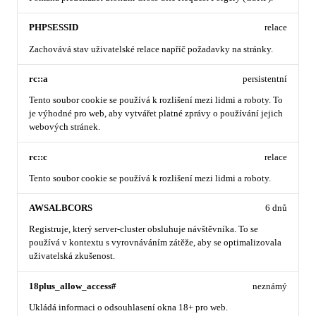
PHPSESSID
relace
Zachovává stav uživatelské relace napříč požadavky na stránky.
rc::a
persistentní
Tento soubor cookie se používá k rozlišení mezi lidmi a roboty. To
je výhodné pro web, aby vytvářet platné zprávy o používání jejich
webových stránek.
rc::c
relace
Tento soubor cookie se používá k rozlišení mezi lidmi a roboty.
AWSALBCORS
6 dnů
Registruje, který server-cluster obsluhuje návštěvníka. To se
používá v kontextu s vyrovnáváním zátěže, aby se optimalizovala
uživatelská zkušenost.
18plus_allow_access#
neznámý
Ukládá informaci o odsouhlasení okna 18+ pro web.