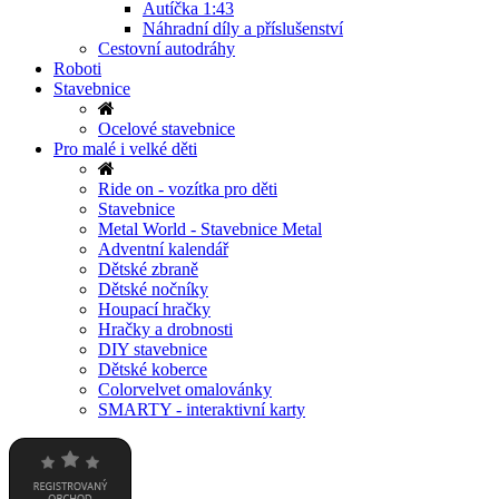
Autíčka 1:43
Náhradní díly a příslušenství
Cestovní autodráhy
Roboti
Stavebnice
Ocelové stavebnice
Pro malé i velké děti
Ride on - vozítka pro děti
Stavebnice
Metal World - Stavebnice Metal
Adventní kalendář
Dětské zbraně
Dětské nočníky
Houpací hračky
Hračky a drobnosti
DIY stavebnice
Dětské koberce
Colorvelvet omalovánky
SMARTY - interaktivní karty