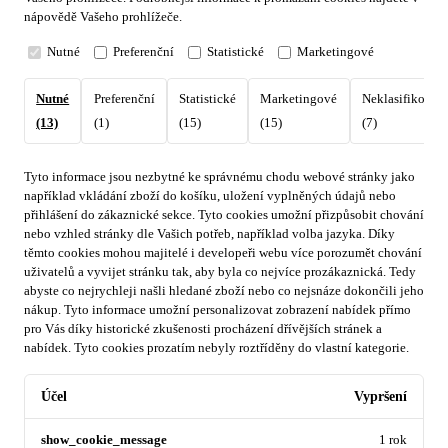
nápovědě Vašeho prohlížeče.
Nutné
Preferenční
Statistické
Marketingové
Nutné
Preferenční
Statistické
Marketingové
Neklasifikovan
(13)
(1)
(15)
(15)
(7)
Tyto informace jsou nezbytné ke správnému chodu webové stránky jako
například vkládání zboží do košíku, uložení vyplněných údajů nebo
přihlášení do zákaznické sekce.
Tyto cookies umožní přizpůsobit chování
nebo vzhled stránky dle Vašich potřeb, například volba jazyka.
Díky
těmto cookies mohou majitelé i developeři webu více porozumět chování
uživatelů a vyvijet stránku tak, aby byla co nejvíce prozákaznická. Tedy
abyste co nejrychleji našli hledané zboží nebo co nejsnáze dokončili jeho
nákup.
Tyto informace umožní personalizovat zobrazení nabídek přímo
pro Vás díky historické zkušenosti procházení dřívějších stránek a
nabídek.
Tyto cookies prozatím nebyly roztříděny do vlastní kategorie.
Účel
Vypršení
show_cookie_message
1 rok