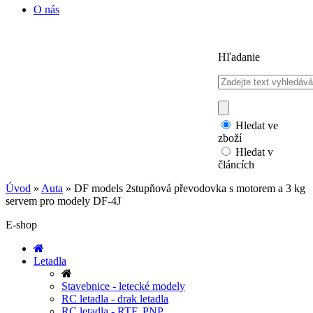
O nás
Hľadanie
Hledat ve
zboží
Hledat v
článcích
Úvod
»
Auta
»
DF models 2stupňová převodovka s motorem a 3 kg
servem pro modely DF-4J
E-shop
Letadla
Stavebnice - letecké modely
RC letadla - drak letadla
RC letadla - RTF, PNP