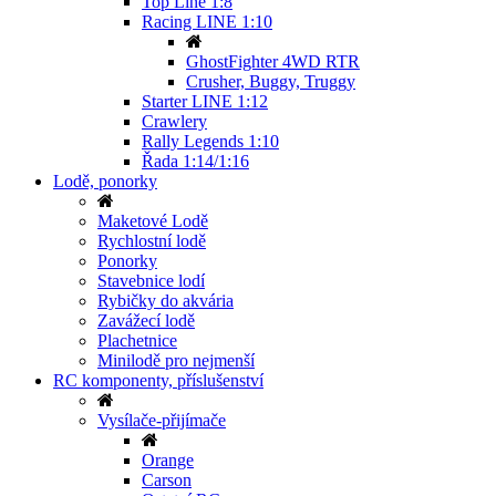
Top Line 1:8
Racing LINE 1:10
GhostFighter 4WD RTR
Crusher, Buggy, Truggy
Starter LINE 1:12
Crawlery
Rally Legends 1:10
Řada 1:14/1:16
Lodě, ponorky
Maketové Lodě
Rychlostní lodě
Ponorky
Stavebnice lodí
Rybičky do akvária
Zavážecí lodě
Plachetnice
Minilodě pro nejmenší
RC komponenty, příslušenství
Vysílače-přijímače
Orange
Carson