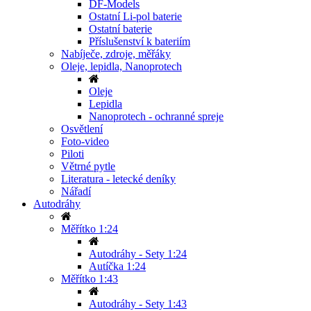
DF-Models
Ostatní Li-pol baterie
Ostatní baterie
Příslušenství k bateriím
Nabíječe, zdroje, měřáky
Oleje, lepidla, Nanoprotech
Oleje
Lepidla
Nanoprotech - ochranné spreje
Osvětlení
Foto-video
Piloti
Větrné pytle
Literatura - letecké deníky
Nářadí
Autodráhy
Měřítko 1:24
Autodráhy - Sety 1:24
Autíčka 1:24
Měřítko 1:43
Autodráhy - Sety 1:43