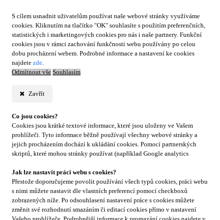
S cílem usnadnit uživatelům používat naše webové stránky využíváme
cookies. Kliknutím na tlačítko "OK" souhlasíte s použitím preferenčních,
statistických i marketingových cookies pro nás i naše partnery. Funkční
cookies jsou v rámci zachování funkčnosti webu používány po celou
dobu procházení webem. Podrobné informace a nastavení ke cookies
najdete
zde
.
Odmítnout vše
Souhlasím
Zavřít
Co jsou cookies?
Cookies jsou krátké textové informace, které jsou uloženy ve Vašem
prohlížeči. Tyto informace běžně používají všechny webové stránky a
jejich procházením dochází k ukládání cookies. Pomocí partnerských
skriptů, které mohou stránky používat (například Google analytics
Jak lze nastavit práci webu s cookies?
Přestože doporučujeme povolit používání všech typů cookies, práci webu
s nimi můžete nastavit dle vlastních preferencí pomocí checkboxů
zobrazených níže. Po odsouhlasení nastavení práce s cookies můžete
změnit své rozhodnutí smazáním či editací cookies přímo v nastavení
Vašeho prohlížeče. Podrobnější informace k promazání cookies najdete v