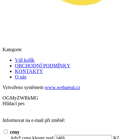
Kategorie
Váš košík
OBCHODNÍ PODMÍNKY
KONTAKTY
O nás
Vytvořeno systémem
www.webareal.cz
OGMyZWRkMG
Hlídací pes
Informovat na e-mail při změně:
ceny
když cena klesne pod
Kč