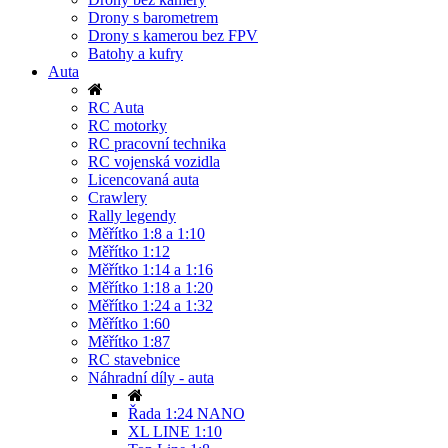
Drony s barometrem
Drony s kamerou bez FPV
Batohy a kufry
Auta
RC Auta
RC motorky
RC pracovní technika
RC vojenská vozidla
Licencovaná auta
Crawlery
Rally legendy
Měřítko 1:8 a 1:10
Měřítko 1:12
Měřítko 1:14 a 1:16
Měřítko 1:18 a 1:20
Měřítko 1:24 a 1:32
Měřítko 1:60
Měřítko 1:87
RC stavebnice
Náhradní díly - auta
Řada 1:24 NANO
XL LINE 1:10