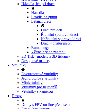
Házedla, létající draci
Házedla
Letadla na gumu
Létající draci
Draci pro děti
Řiditelní sportovní draci
Neřiditelní sportovní draci
Draci - příslušenství
Bumerangy
Větrné hry na zahradu
3D Tisk - modely z 3D tiskárny
Designové makety
Vrtulníky
Dvourotorové vrtulníky
Jednorotorové vrtulníky
Minivrtulníky
Vrtulníky pro nejmenší
Vrtulníky s kamerou
Drony
Drony s FPV on-line přenosem
Drony bez kamery