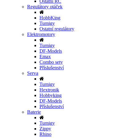
Ostatní RC
Regulátory otáček
HobbKing
Turnigy
Ostatní regulátory
Elektromotory
Turnigy
DF-Models
Emax
Combo sety
Příslušenství
Serva
Turnigy
Hextronik
Hobbyking
DF-Models
Příslušenství
Baterie
Turnigy
Zippy
Rhino