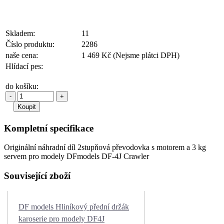
Skladem:
11
Číslo produktu:
2286
naše cena:
1 469 Kč
(Nejsme plátci DPH)
Hlídací pes:
do košíku:
-
+
Kompletní specifikace
Originální náhradní díl 2stupňová převodovka s motorem a 3 kg
servem pro modely DFmodels DF-4J Crawler
Související zboží
DF models Hliníkový přední držák
karoserie pro modely DF4J