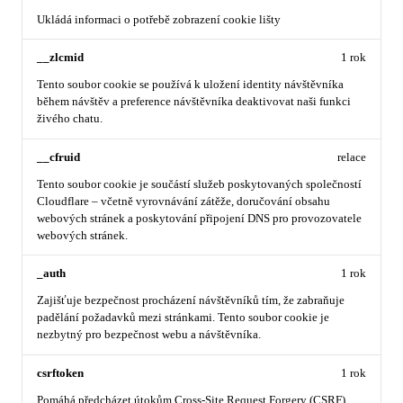
Ukládá informaci o potřebě zobrazení cookie lišty
__zlcmid
1 rok
Tento soubor cookie se používá k uložení identity návštěvníka
během návštěv a preference návštěvníka deaktivovat naši funkci
živého chatu.
__cfruid
relace
Tento soubor cookie je součástí služeb poskytovaných společností
Cloudflare – včetně vyrovnávání zátěže, doručování obsahu
webových stránek a poskytování připojení DNS pro provozovatele
webových stránek.
_auth
1 rok
Zajišťuje bezpečnost procházení návštěvníků tím, že zabraňuje
padělání požadavků mezi stránkami. Tento soubor cookie je
nezbytný pro bezpečnost webu a návštěvníka.
csrftoken
1 rok
Pomáhá předcházet útokům Cross-Site Request Forgery (CSRF).