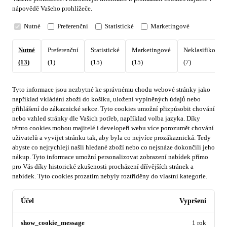
nápovědě Vašeho prohlížeče.
Nutné
Preferenční
Statistické
Marketingové
Nutné
Preferenční
Statistické
Marketingové
Neklasifikovan
(13)
(1)
(15)
(15)
(7)
Tyto informace jsou nezbytné ke správnému chodu webové stránky jako
například vkládání zboží do košíku, uložení vyplněných údajů nebo
přihlášení do zákaznické sekce.
Tyto cookies umožní přizpůsobit chování
nebo vzhled stránky dle Vašich potřeb, například volba jazyka.
Díky
těmto cookies mohou majitelé i developeři webu více porozumět chování
uživatelů a vyvijet stránku tak, aby byla co nejvíce prozákaznická. Tedy
abyste co nejrychleji našli hledané zboží nebo co nejsnáze dokončili jeho
nákup.
Tyto informace umožní personalizovat zobrazení nabídek přímo
pro Vás díky historické zkušenosti procházení dřívějších stránek a
nabídek.
Tyto cookies prozatím nebyly roztříděny do vlastní kategorie.
Účel
Vypršení
show_cookie_message
1 rok