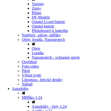
Turnigy
Zippy
Rhino
DF-Models
Ostatní Li-pol baterie
Ostatní baterie
Příslušenství k bateriím
Nabíječe, zdroje, měřáky
Oleje, lepidla, Nanoprotech
Oleje
Lepidla
Nanoprotech - ochranné spreje
Osvětlení
Foto-video
Piloti
Větrné pytle
Literatura - letecké deníky
Nářadí
Autodráhy
Měřítko 1:24
Autodráhy - Sety 1:24
Autíčka 1:24