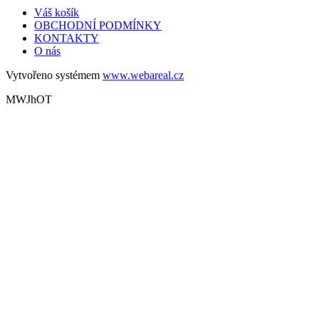
Váš košík
OBCHODNÍ PODMÍNKY
KONTAKTY
O nás
Vytvořeno systémem
www.webareal.cz
MWJhOT