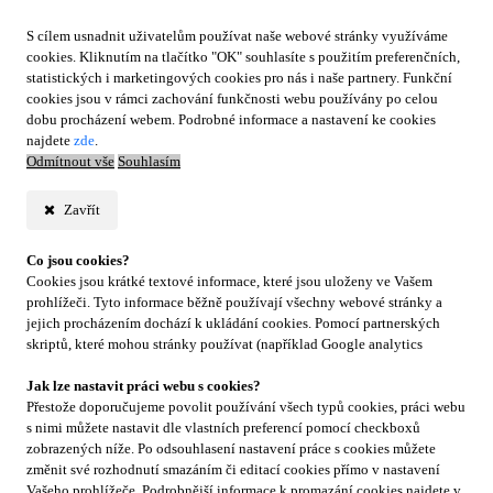
S cílem usnadnit uživatelům používat naše webové stránky využíváme
cookies. Kliknutím na tlačítko "OK" souhlasíte s použitím preferenčních,
statistických i marketingových cookies pro nás i naše partnery. Funkční
cookies jsou v rámci zachování funkčnosti webu používány po celou
dobu procházení webem. Podrobné informace a nastavení ke cookies
najdete
zde
.
Odmítnout vše
Souhlasím
Zavřít
Co jsou cookies?
Cookies jsou krátké textové informace, které jsou uloženy ve Vašem
prohlížeči. Tyto informace běžně používají všechny webové stránky a
jejich procházením dochází k ukládání cookies. Pomocí partnerských
skriptů, které mohou stránky používat (například Google analytics
Jak lze nastavit práci webu s cookies?
Přestože doporučujeme povolit používání všech typů cookies, práci webu
s nimi můžete nastavit dle vlastních preferencí pomocí checkboxů
zobrazených níže. Po odsouhlasení nastavení práce s cookies můžete
změnit své rozhodnutí smazáním či editací cookies přímo v nastavení
Vašeho prohlížeče. Podrobnější informace k promazání cookies najdete v