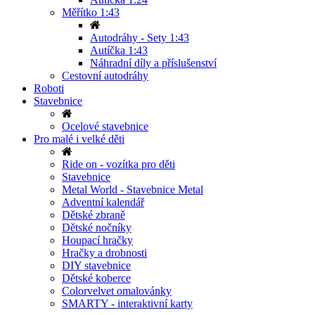
Měřítko 1:43
Autodráhy - Sety 1:43
Autíčka 1:43
Náhradní díly a příslušenství
Cestovní autodráhy
Roboti
Stavebnice
Ocelové stavebnice
Pro malé i velké děti
Ride on - vozítka pro děti
Stavebnice
Metal World - Stavebnice Metal
Adventní kalendář
Dětské zbraně
Dětské nočníky
Houpací hračky
Hračky a drobnosti
DIY stavebnice
Dětské koberce
Colorvelvet omalovánky
SMARTY - interaktivní karty