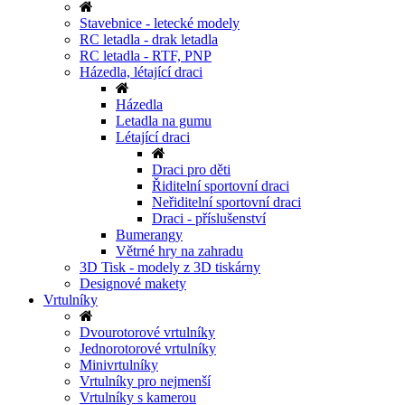
Stavebnice - letecké modely
RC letadla - drak letadla
RC letadla - RTF, PNP
Házedla, létající draci
Házedla
Letadla na gumu
Létající draci
Draci pro děti
Řiditelní sportovní draci
Neřiditelní sportovní draci
Draci - příslušenství
Bumerangy
Větrné hry na zahradu
3D Tisk - modely z 3D tiskárny
Designové makety
Vrtulníky
Dvourotorové vrtulníky
Jednorotorové vrtulníky
Minivrtulníky
Vrtulníky pro nejmenší
Vrtulníky s kamerou