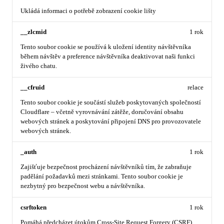
Ukládá informaci o potřebě zobrazení cookie lišty
__zlcmid
1 rok
Tento soubor cookie se používá k uložení identity návštěvníka
během návštěv a preference návštěvníka deaktivovat naši funkci
živého chatu.
__cfruid
relace
Tento soubor cookie je součástí služeb poskytovaných společností
Cloudflare – včetně vyrovnávání zátěže, doručování obsahu
webových stránek a poskytování připojení DNS pro provozovatele
webových stránek.
_auth
1 rok
Zajišťuje bezpečnost procházení návštěvníků tím, že zabraňuje
padělání požadavků mezi stránkami. Tento soubor cookie je
nezbytný pro bezpečnost webu a návštěvníka.
csrftoken
1 rok
Pomáhá předcházet útokům Cross-Site Request Forgery (CSRF).