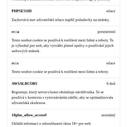
PHPSESSID
relace
Zachovává stav uživatelské relace napříč požadavky na stránky.
rc::a
persistentní
Tento soubor cookie se používá k rozlišení mezi lidmi a roboty. To
je výhodné pro web, aby vytvářet platné zprávy o používání jejich
webových stránek.
rc::c
relace
Tento soubor cookie se používá k rozlišení mezi lidmi a roboty.
AWSALBCORS
6 dnů
Registruje, který server-cluster obsluhuje návštěvníka. To se
používá v kontextu s vyrovnáváním zátěže, aby se optimalizovala
uživatelská zkušenost.
18plus_allow_access#
neznámý
Ukládá informaci o odsouhlasení okna 18+ pro web.