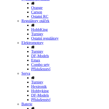
Orange
Carson
Ostatní RC
Regulátory otáček
HobbKing
Turnigy
Ostatní regulátory
Elektromotory
Turnigy
DF-Models
Emax
Combo sety
Příslušenství
Serva
Turnigy
Hextronik
Hobbyking
DF-Models
Příslušenství
Baterie