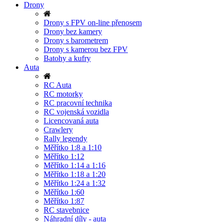
Drony
Drony s FPV on-line přenosem
Drony bez kamery
Drony s barometrem
Drony s kamerou bez FPV
Batohy a kufry
Auta
RC Auta
RC motorky
RC pracovní technika
RC vojenská vozidla
Licencovaná auta
Crawlery
Rally legendy
Měřítko 1:8 a 1:10
Měřítko 1:12
Měřítko 1:14 a 1:16
Měřítko 1:18 a 1:20
Měřítko 1:24 a 1:32
Měřítko 1:60
Měřítko 1:87
RC stavebnice
Náhradní díly - auta