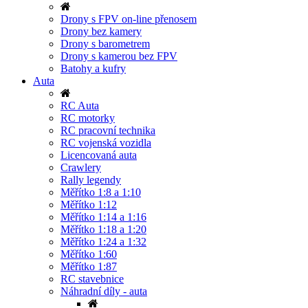
Drony s FPV on-line přenosem
Drony bez kamery
Drony s barometrem
Drony s kamerou bez FPV
Batohy a kufry
Auta
RC Auta
RC motorky
RC pracovní technika
RC vojenská vozidla
Licencovaná auta
Crawlery
Rally legendy
Měřítko 1:8 a 1:10
Měřítko 1:12
Měřítko 1:14 a 1:16
Měřítko 1:18 a 1:20
Měřítko 1:24 a 1:32
Měřítko 1:60
Měřítko 1:87
RC stavebnice
Náhradní díly - auta