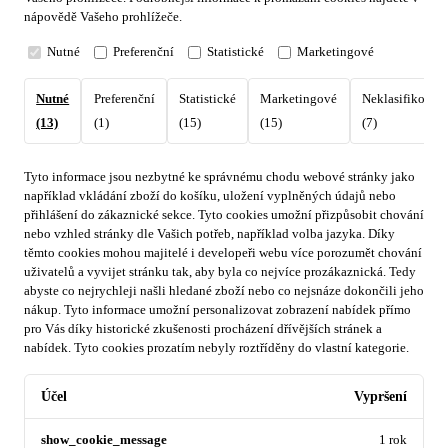
nápovědě Vašeho prohlížeče.
Nutné
Preferenční
Statistické
Marketingové
Nutné
Preferenční
Statistické
Marketingové
Neklasifikovan
(13)
(1)
(15)
(15)
(7)
Tyto informace jsou nezbytné ke správnému chodu webové stránky jako
například vkládání zboží do košíku, uložení vyplněných údajů nebo
přihlášení do zákaznické sekce.
Tyto cookies umožní přizpůsobit chování
nebo vzhled stránky dle Vašich potřeb, například volba jazyka.
Díky
těmto cookies mohou majitelé i developeři webu více porozumět chování
uživatelů a vyvijet stránku tak, aby byla co nejvíce prozákaznická. Tedy
abyste co nejrychleji našli hledané zboží nebo co nejsnáze dokončili jeho
nákup.
Tyto informace umožní personalizovat zobrazení nabídek přímo
pro Vás díky historické zkušenosti procházení dřívějších stránek a
nabídek.
Tyto cookies prozatím nebyly roztříděny do vlastní kategorie.
Účel
Vypršení
show_cookie_message
1 rok