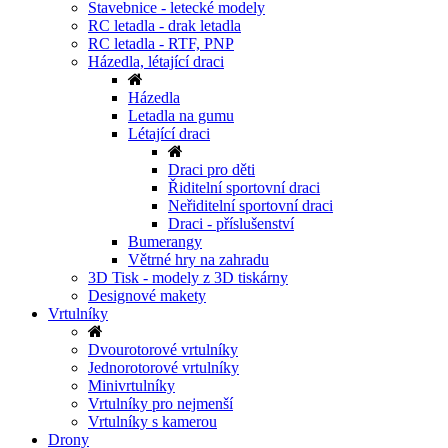
Stavebnice - letecké modely
RC letadla - drak letadla
RC letadla - RTF, PNP
Házedla, létající draci
Házedla
Letadla na gumu
Létající draci
Draci pro děti
Řiditelní sportovní draci
Neřiditelní sportovní draci
Draci - příslušenství
Bumerangy
Větrné hry na zahradu
3D Tisk - modely z 3D tiskárny
Designové makety
Vrtulníky
Dvourotorové vrtulníky
Jednorotorové vrtulníky
Minivrtulníky
Vrtulníky pro nejmenší
Vrtulníky s kamerou
Drony