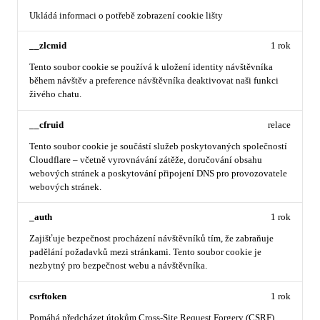
Ukládá informaci o potřebě zobrazení cookie lišty
__zlcmid
1 rok
Tento soubor cookie se používá k uložení identity návštěvníka
během návštěv a preference návštěvníka deaktivovat naši funkci
živého chatu.
__cfruid
relace
Tento soubor cookie je součástí služeb poskytovaných společností
Cloudflare – včetně vyrovnávání zátěže, doručování obsahu
webových stránek a poskytování připojení DNS pro provozovatele
webových stránek.
_auth
1 rok
Zajišťuje bezpečnost procházení návštěvníků tím, že zabraňuje
padělání požadavků mezi stránkami. Tento soubor cookie je
nezbytný pro bezpečnost webu a návštěvníka.
csrftoken
1 rok
Pomáhá předcházet útokům Cross-Site Request Forgery (CSRF).