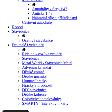
Autodráhy - Sety 1:43
Autíčka 1:43
Náhradní díly a příslušenství
Cestovní autodráhy
Roboti
Stavebnice
Ocelové stavebnice
Pro malé i velké děti
Ride on - vozítka pro děti
Stavebnice
Metal World - Stavebnice Metal
Adventní kalendář
Dětské zbraně
Dětské nočníky
Houpací hračky
Hračky a drobnosti
DIY stavebnice
Dětské koberce
Colorvelvet omalovánky
SMARTY - interaktivní karty