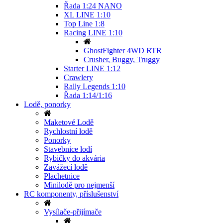
Řada 1:24 NANO
XL LINE 1:10
Top Line 1:8
Racing LINE 1:10
GhostFighter 4WD RTR
Crusher, Buggy, Truggy
Starter LINE 1:12
Crawlery
Rally Legends 1:10
Řada 1:14/1:16
Lodě, ponorky
Maketové Lodě
Rychlostní lodě
Ponorky
Stavebnice lodí
Rybičky do akvária
Zavážecí lodě
Plachetnice
Minilodě pro nejmenší
RC komponenty, příslušenství
Vysílače-přijímače