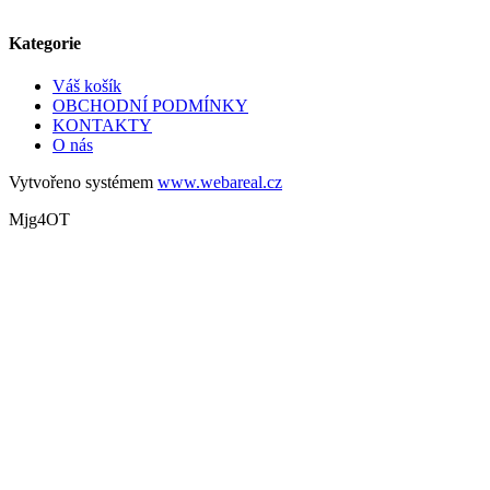
Kategorie
Váš košík
OBCHODNÍ PODMÍNKY
KONTAKTY
O nás
Vytvořeno systémem
www.webareal.cz
Mjg4OT