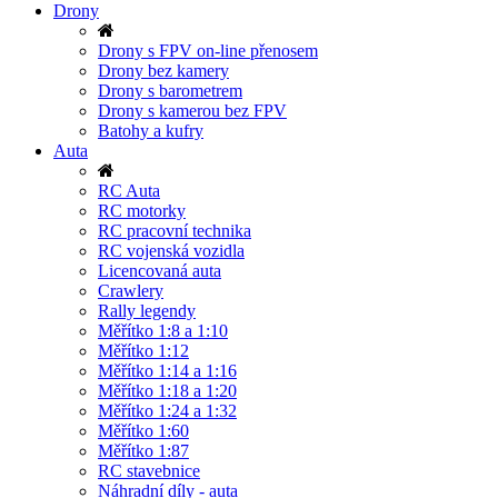
Drony
Drony s FPV on-line přenosem
Drony bez kamery
Drony s barometrem
Drony s kamerou bez FPV
Batohy a kufry
Auta
RC Auta
RC motorky
RC pracovní technika
RC vojenská vozidla
Licencovaná auta
Crawlery
Rally legendy
Měřítko 1:8 a 1:10
Měřítko 1:12
Měřítko 1:14 a 1:16
Měřítko 1:18 a 1:20
Měřítko 1:24 a 1:32
Měřítko 1:60
Měřítko 1:87
RC stavebnice
Náhradní díly - auta