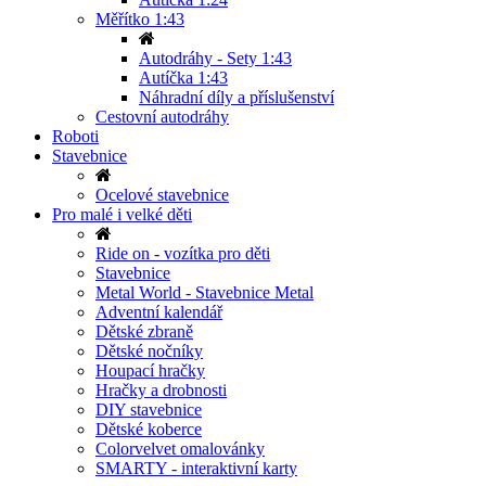
Měřítko 1:43
Autodráhy - Sety 1:43
Autíčka 1:43
Náhradní díly a příslušenství
Cestovní autodráhy
Roboti
Stavebnice
Ocelové stavebnice
Pro malé i velké děti
Ride on - vozítka pro děti
Stavebnice
Metal World - Stavebnice Metal
Adventní kalendář
Dětské zbraně
Dětské nočníky
Houpací hračky
Hračky a drobnosti
DIY stavebnice
Dětské koberce
Colorvelvet omalovánky
SMARTY - interaktivní karty