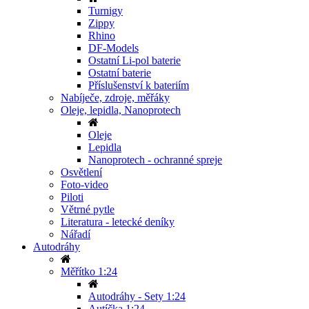
Turnigy
Zippy
Rhino
DF-Models
Ostatní Li-pol baterie
Ostatní baterie
Příslušenství k bateriím
Nabíječe, zdroje, měřáky
Oleje, lepidla, Nanoprotech
Oleje
Lepidla
Nanoprotech - ochranné spreje
Osvětlení
Foto-video
Piloti
Větrné pytle
Literatura - letecké deníky
Nářadí
Autodráhy
Měřítko 1:24
Autodráhy - Sety 1:24
Autíčka 1:24