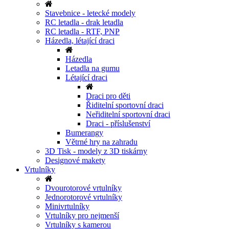
Stavebnice - letecké modely
RC letadla - drak letadla
RC letadla - RTF, PNP
Házedla, létající draci
Házedla
Letadla na gumu
Létající draci
Draci pro děti
Řiditelní sportovní draci
Neřiditelní sportovní draci
Draci - příslušenství
Bumerangy
Větrné hry na zahradu
3D Tisk - modely z 3D tiskárny
Designové makety
Vrtulníky
Dvourotorové vrtulníky
Jednorotorové vrtulníky
Minivrtulníky
Vrtulníky pro nejmenší
Vrtulníky s kamerou