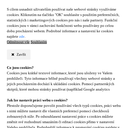
S cílem usnadnit uživatelům používat naše webové stránky využíváme
cookies. Kliknutím na tlačítko "OK" souhlasíte s použitím preferenčních,
statistických i marketingových cookies pro nás i naše partnery. Funkční
cookies jsou v rámci zachování funkčnosti webu používány po celou
dobu procházení webem. Podrobné informace a nastavení ke cookies
najdete
zde
.
Odmítnout vše
Souhlasím
Zavřít
Co jsou cookies?
Cookies jsou krátké textové informace, které jsou uloženy ve Vašem
prohlížeči. Tyto informace běžně používají všechny webové stránky a
jejich procházením dochází k ukládání cookies. Pomocí partnerských
skriptů, které mohou stránky používat (například Google analytics
Jak lze nastavit práci webu s cookies?
Přestože doporučujeme povolit používání všech typů cookies, práci webu
s nimi můžete nastavit dle vlastních preferencí pomocí checkboxů
zobrazených níže. Po odsouhlasení nastavení práce s cookies můžete
změnit své rozhodnutí smazáním či editací cookies přímo v nastavení
Vašeho prohlížeče. Podrobnější informace k promazání cookies najdete v