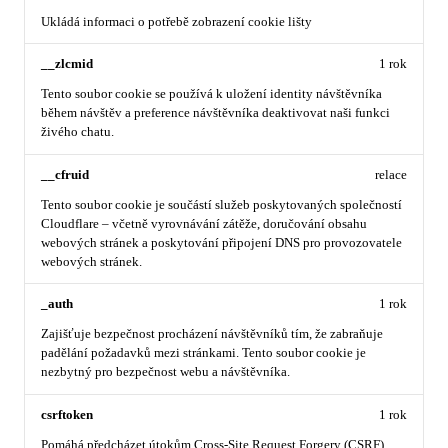
Ukládá informaci o potřebě zobrazení cookie lišty
__zlcmid
1 rok
Tento soubor cookie se používá k uložení identity návštěvníka
během návštěv a preference návštěvníka deaktivovat naši funkci
živého chatu.
__cfruid
relace
Tento soubor cookie je součástí služeb poskytovaných společností
Cloudflare – včetně vyrovnávání zátěže, doručování obsahu
webových stránek a poskytování připojení DNS pro provozovatele
webových stránek.
_auth
1 rok
Zajišťuje bezpečnost procházení návštěvníků tím, že zabraňuje
padělání požadavků mezi stránkami. Tento soubor cookie je
nezbytný pro bezpečnost webu a návštěvníka.
csrftoken
1 rok
Pomáhá předcházet útokům Cross-Site Request Forgery (CSRF).