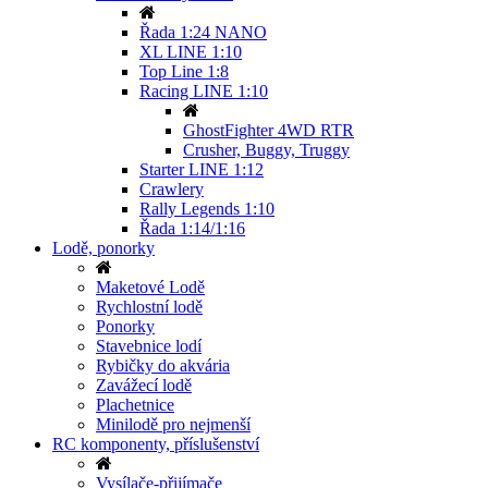
Řada 1:24 NANO
XL LINE 1:10
Top Line 1:8
Racing LINE 1:10
GhostFighter 4WD RTR
Crusher, Buggy, Truggy
Starter LINE 1:12
Crawlery
Rally Legends 1:10
Řada 1:14/1:16
Lodě, ponorky
Maketové Lodě
Rychlostní lodě
Ponorky
Stavebnice lodí
Rybičky do akvária
Zavážecí lodě
Plachetnice
Minilodě pro nejmenší
RC komponenty, příslušenství
Vysílače-přijímače