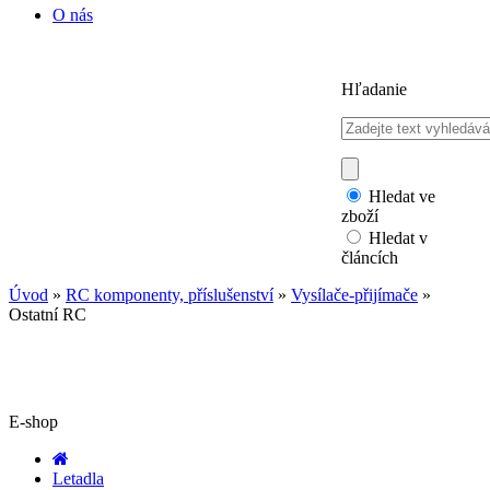
O nás
Hľadanie
Hledat ve
zboží
Hledat v
článcích
Úvod
»
RC komponenty, příslušenství
»
Vysílače-přijímače
»
Ostatní RC
E-shop
Letadla