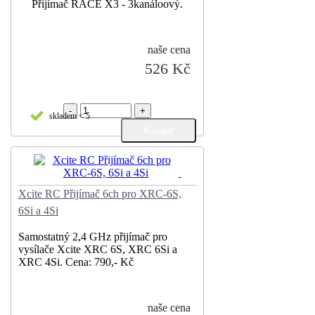
Přijímač RACE X3 - 3kanáloový.
naše cena
526 Kč
-
+
skladem < 5
Xcite RC Přijímač 6ch pro XRC-6S,
6Si a 4Si
Samostatný 2,4 GHz přijímač pro
vysílače Xcite XRC 6S, XRC 6Si a
XRC 4Si. Cena: 790,- Kč
naše cena