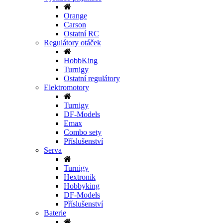
Orange
Carson
Ostatní RC
Regulátory otáček
HobbKing
Turnigy
Ostatní regulátory
Elektromotory
Turnigy
DF-Models
Emax
Combo sety
Příslušenství
Serva
Turnigy
Hextronik
Hobbyking
DF-Models
Příslušenství
Baterie