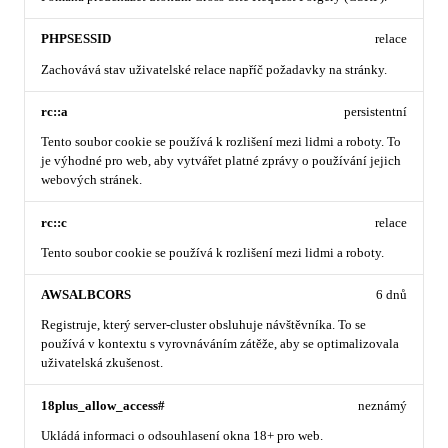
PHPSESSID
relace
Zachovává stav uživatelské relace napříč požadavky na stránky.
rc::a
persistentní
Tento soubor cookie se používá k rozlišení mezi lidmi a roboty. To
je výhodné pro web, aby vytvářet platné zprávy o používání jejich
webových stránek.
rc::c
relace
Tento soubor cookie se používá k rozlišení mezi lidmi a roboty.
AWSALBCORS
6 dnů
Registruje, který server-cluster obsluhuje návštěvníka. To se
používá v kontextu s vyrovnáváním zátěže, aby se optimalizovala
uživatelská zkušenost.
18plus_allow_access#
neznámý
Ukládá informaci o odsouhlasení okna 18+ pro web.