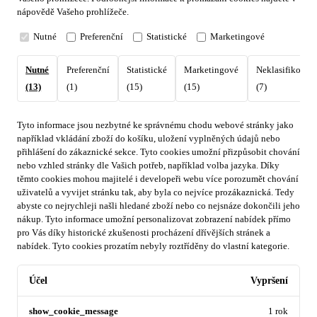
nápovědě Vašeho prohlížeče.
Nutné
Preferenční
Statistické
Marketingové
Nutné
Preferenční
Statistické
Marketingové
Neklasifikovan
(13)
(1)
(15)
(15)
(7)
Tyto informace jsou nezbytné ke správnému chodu webové stránky jako
například vkládání zboží do košíku, uložení vyplněných údajů nebo
přihlášení do zákaznické sekce.
Tyto cookies umožní přizpůsobit chování
nebo vzhled stránky dle Vašich potřeb, například volba jazyka.
Díky
těmto cookies mohou majitelé i developeři webu více porozumět chování
uživatelů a vyvijet stránku tak, aby byla co nejvíce prozákaznická. Tedy
abyste co nejrychleji našli hledané zboží nebo co nejsnáze dokončili jeho
nákup.
Tyto informace umožní personalizovat zobrazení nabídek přímo
pro Vás díky historické zkušenosti procházení dřívějších stránek a
nabídek.
Tyto cookies prozatím nebyly roztříděny do vlastní kategorie.
Účel
Vypršení
show_cookie_message
1 rok