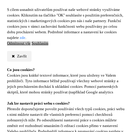
S cílem usnadnit uživatelům používat naše webové stránky využíváme
cookies. Kliknutím na tlačítko "OK" souhlasíte s použitím preferenčních,
statistických i marketingových cookies pro nás i naše partnery. Funkční
cookies jsou v rámci zachování funkčnosti webu používány po celou
dobu procházení webem. Podrobné informace a nastavení ke cookies
najdete
zde
.
Odmítnout vše
Souhlasím
Zavřít
Co jsou cookies?
Cookies jsou krátké textové informace, které jsou uloženy ve Vašem
prohlížeči. Tyto informace běžně používají všechny webové stránky a
jejich procházením dochází k ukládání cookies. Pomocí partnerských
skriptů, které mohou stránky používat (například Google analytics
Jak lze nastavit práci webu s cookies?
Přestože doporučujeme povolit používání všech typů cookies, práci webu
s nimi můžete nastavit dle vlastních preferencí pomocí checkboxů
zobrazených níže. Po odsouhlasení nastavení práce s cookies můžete
změnit své rozhodnutí smazáním či editací cookies přímo v nastavení
Vašeho prohlížeče. Podrobnější informace k promazání cookies najdete v