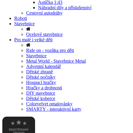
Autíčka 1:43
Náhradní díly a příslušenství
Cestovní autodráhy
Roboti
Stavebnice
Ocelové stavebnice
Pro malé i velké děti
Ride on - vozítka pro děti
Stavebnice
Metal World - Stavebnice Metal
Adventní kalendář
Dětské zbraně
Dětské nočníky
Houpací hračky
Hračky a drobnosti
DIY stavebnice
Dětské koberce
Colorvelvet omalovánky
SMARTY - interaktivní karty