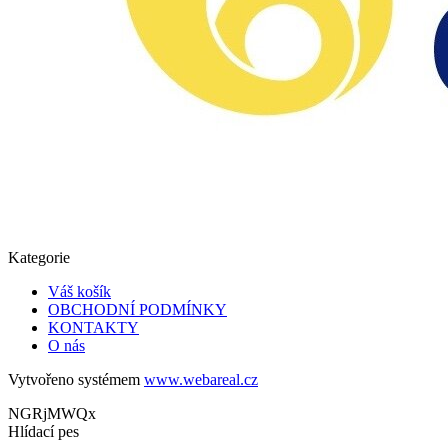
Kategorie
Váš košík
OBCHODNÍ PODMÍNKY
KONTAKTY
O nás
Vytvořeno systémem
www.webareal.cz
NGRjMWQx
Hlídací pes