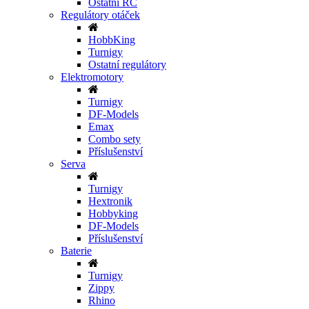
Ostatní RC
Regulátory otáček
HobbKing
Turnigy
Ostatní regulátory
Elektromotory
Turnigy
DF-Models
Emax
Combo sety
Příslušenství
Serva
Turnigy
Hextronik
Hobbyking
DF-Models
Příslušenství
Baterie
Turnigy
Zippy
Rhino