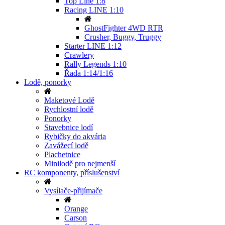
Top Line 1:8
Racing LINE 1:10
GhostFighter 4WD RTR
Crusher, Buggy, Truggy
Starter LINE 1:12
Crawlery
Rally Legends 1:10
Řada 1:14/1:16
Lodě, ponorky
Maketové Lodě
Rychlostní lodě
Ponorky
Stavebnice lodí
Rybičky do akvária
Zavážecí lodě
Plachetnice
Minilodě pro nejmenší
RC komponenty, příslušenství
Vysílače-přijímače
Orange
Carson