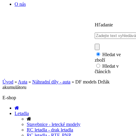
O nás
Hľadanie
Hledat ve
zboží
Hledat v
článcích
Úvod
»
Auta
»
Náhradní díly - auta
»
DF models Držák
akumulátoru
E-shop
Letadla
Stavebnice - letecké modely
RC letadla - drak letadla
RC letadla - RTF, PNP