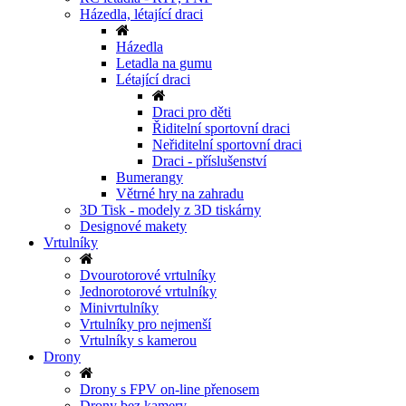
Házedla, létající draci
Házedla
Letadla na gumu
Létající draci
Draci pro děti
Řiditelní sportovní draci
Neřiditelní sportovní draci
Draci - příslušenství
Bumerangy
Větrné hry na zahradu
3D Tisk - modely z 3D tiskárny
Designové makety
Vrtulníky
Dvourotorové vrtulníky
Jednorotorové vrtulníky
Minivrtulníky
Vrtulníky pro nejmenší
Vrtulníky s kamerou
Drony
Drony s FPV on-line přenosem
Drony bez kamery