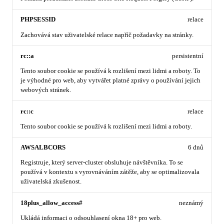
PHPSESSID
relace
Zachovává stav uživatelské relace napříč požadavky na stránky.
rc::a
persistentní
Tento soubor cookie se používá k rozlišení mezi lidmi a roboty. To
je výhodné pro web, aby vytvářet platné zprávy o používání jejich
webových stránek.
rc::c
relace
Tento soubor cookie se používá k rozlišení mezi lidmi a roboty.
AWSALBCORS
6 dnů
Registruje, který server-cluster obsluhuje návštěvníka. To se
používá v kontextu s vyrovnáváním zátěže, aby se optimalizovala
uživatelská zkušenost.
18plus_allow_access#
neznámý
Ukládá informaci o odsouhlasení okna 18+ pro web.