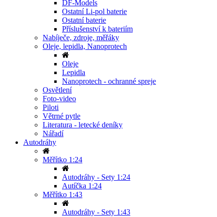
DF-Models
Ostatní Li-pol baterie
Ostatní baterie
Příslušenství k bateriím
Nabíječe, zdroje, měřáky
Oleje, lepidla, Nanoprotech
Oleje
Lepidla
Nanoprotech - ochranné spreje
Osvětlení
Foto-video
Piloti
Větrné pytle
Literatura - letecké deníky
Nářadí
Autodráhy
Měřítko 1:24
Autodráhy - Sety 1:24
Autíčka 1:24
Měřítko 1:43
Autodráhy - Sety 1:43