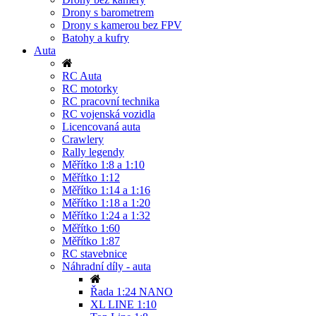
Drony s barometrem
Drony s kamerou bez FPV
Batohy a kufry
Auta
RC Auta
RC motorky
RC pracovní technika
RC vojenská vozidla
Licencovaná auta
Crawlery
Rally legendy
Měřítko 1:8 a 1:10
Měřítko 1:12
Měřítko 1:14 a 1:16
Měřítko 1:18 a 1:20
Měřítko 1:24 a 1:32
Měřítko 1:60
Měřítko 1:87
RC stavebnice
Náhradní díly - auta
Řada 1:24 NANO
XL LINE 1:10