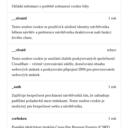
Ukládá informaci o potřebě zobrazení cookie lišty
__zlcmid
1 rok
Tento soubor cookie se používá k uložení identity návštěvníka
během návštěv a preference návštěvníka deaktivovat naši funkci
živého chatu.
__cfruid
relace
Tento soubor cookie je součástí služeb poskytovaných společností
Cloudflare – včetně vyrovnávání zátěže, doručování obsahu
webových stránek a poskytování připojení DNS pro provozovatele
webových stránek.
_auth
1 rok
Zajišťuje bezpečnost procházení návštěvníků tím, že zabraňuje
padělání požadavků mezi stránkami. Tento soubor cookie je
nezbytný pro bezpečnost webu a návštěvníka.
csrftoken
1 rok
Pomáhá předcházet útokům Cross-Site Request Forgery (CSRF).