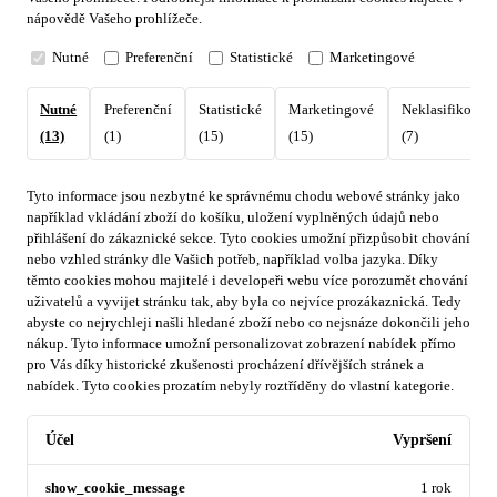
nápovědě Vašeho prohlížeče.
Nutné
Preferenční
Statistické
Marketingové
Nutné
Preferenční
Statistické
Marketingové
Neklasifikovan
(13)
(1)
(15)
(15)
(7)
Tyto informace jsou nezbytné ke správnému chodu webové stránky jako
například vkládání zboží do košíku, uložení vyplněných údajů nebo
přihlášení do zákaznické sekce.
Tyto cookies umožní přizpůsobit chování
nebo vzhled stránky dle Vašich potřeb, například volba jazyka.
Díky
těmto cookies mohou majitelé i developeři webu více porozumět chování
uživatelů a vyvijet stránku tak, aby byla co nejvíce prozákaznická. Tedy
abyste co nejrychleji našli hledané zboží nebo co nejsnáze dokončili jeho
nákup.
Tyto informace umožní personalizovat zobrazení nabídek přímo
pro Vás díky historické zkušenosti procházení dřívějších stránek a
nabídek.
Tyto cookies prozatím nebyly roztříděny do vlastní kategorie.
Účel
Vypršení
show_cookie_message
1 rok