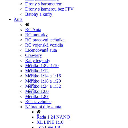
Drony s barometrem
Drony s kamerou bez FPV
Batohy a kufry
Auta
RC Auta
RC motorky
RC pracovní technika
RC vojenská vozidla
Licencovaná auta
Crawlery
Rally legendy
Měřítko 1:8 a 1:10
Měřítko 1:12
Měřítko 1:14 a 1:16
Měřítko 1:18 a 1:20
Měřítko 1:24 a 1:32
Měřítko 1:60
Měřítko 1:87
RC stavebnice
Náhradní díly - auta
Řada 1:24 NANO
XL LINE 1:10
Top Line 1:8