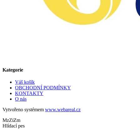
Kategorie
Váš košík
OBCHODNÍ PODMÍNKY
KONTAKTY
O nás
Vytvořeno systémem
www.webareal.cz
MzZiZm
Hlídací pes