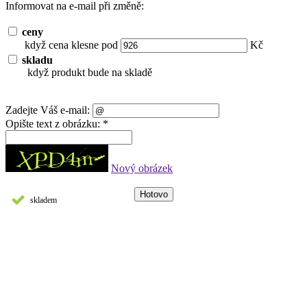
Informovat na e-mail při změně:
ceny
když cena klesne pod
Kč
skladu
když produkt bude na skladě
Zadejte Váš e-mail:
Opište text z obrázku: *
Nový obrázek
skladem