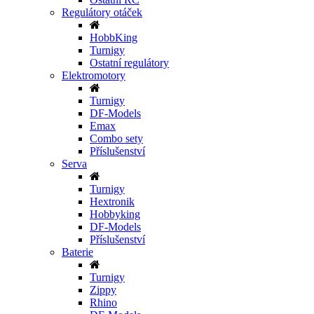
Regulátory otáček
HobbKing
Turnigy
Ostatní regulátory
Elektromotory
Turnigy
DF-Models
Emax
Combo sety
Příslušenství
Serva
Turnigy
Hextronik
Hobbyking
DF-Models
Příslušenství
Baterie
Turnigy
Zippy
Rhino