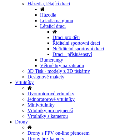
Házedla, létající draci
Házedla
Letadla na gumu
Létající draci
Draci pro děti
Řiditelní sportovní draci
Neřiditelní sportovní draci
Draci - příslušenství
Bumerangy
Větrné hry na zahradu
3D Tisk - modely z 3D tiskárny
Designové makety
Vrtulníky
Dvourotorové vrtulníky
Jednorotorové vrtulníky
Minivrtulníky
Vrtulníky pro nejmenší
Vrtulníky s kamerou
Drony
Drony s FPV on-line přenosem
Drony bez kamery