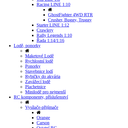
Racing LINE 1:10
GhostFighter 4WD RTR
Crusher, Buggy, Truggy
Starter LINE 1:12
Crawlery
Rally Legends 1:10
Řada 1:14/1:16
Lodě, ponorky
Maketové Lodě
Rychlostní lodě
Ponorky
Stavebnice lodí
Rybičky do akvária
Zavážecí lodě
Plachetnice
Minilodě pro nejmenší
RC komponenty, příslušenství
Vysílače-přijímače
Orange
Carson
Ostatní RC