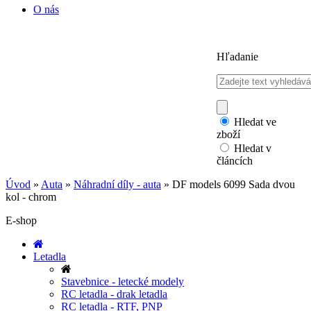
O nás
Hľadanie
Hledat ve
zboží
Hledat v
článcích
Úvod
»
Auta
»
Náhradní díly - auta
»
DF models 6099 Sada dvou
kol - chrom
E-shop
Letadla
Stavebnice - letecké modely
RC letadla - drak letadla
RC letadla - RTF, PNP