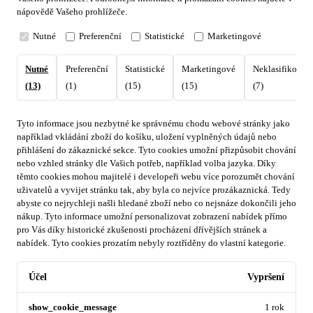
nápovědě Vašeho prohlížeče.
Nutné
Preferenční
Statistické
Marketingové
Nutné
Preferenční
Statistické
Marketingové
Neklasifikovan
(13)
(1)
(15)
(15)
(7)
Tyto informace jsou nezbytné ke správnému chodu webové stránky jako
například vkládání zboží do košíku, uložení vyplněných údajů nebo
přihlášení do zákaznické sekce.
Tyto cookies umožní přizpůsobit chování
nebo vzhled stránky dle Vašich potřeb, například volba jazyka.
Díky
těmto cookies mohou majitelé i developeři webu více porozumět chování
uživatelů a vyvijet stránku tak, aby byla co nejvíce prozákaznická. Tedy
abyste co nejrychleji našli hledané zboží nebo co nejsnáze dokončili jeho
nákup.
Tyto informace umožní personalizovat zobrazení nabídek přímo
pro Vás díky historické zkušenosti procházení dřívějších stránek a
nabídek.
Tyto cookies prozatím nebyly roztříděny do vlastní kategorie.
Účel
Vypršení
show_cookie_message
1 rok