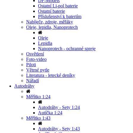
DF-Models
Ostatní Li-pol baterie
Ostatní baterie
Příslušenství k bateriím
Nabíječe, zdroje, měřáky
Oleje, lepidla, Nanoprotech
Oleje
Lepidla
Nanoprotech - ochranné spreje
Osvětlení
Foto-video
Piloti
Větrné pytle
Literatura - letecké deníky
Nářadí
Autodráhy
Měřítko 1:24
Autodráhy - Sety 1:24
Autíčka 1:24
Měřítko 1:43
Autodráhy - Sety 1:43