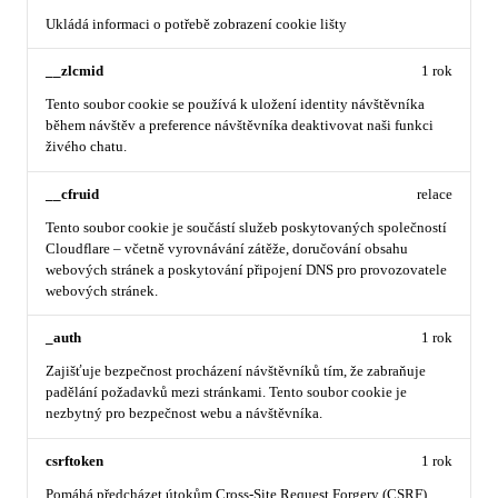
Ukládá informaci o potřebě zobrazení cookie lišty
__zlcmid
1 rok
Tento soubor cookie se používá k uložení identity návštěvníka
během návštěv a preference návštěvníka deaktivovat naši funkci
živého chatu.
__cfruid
relace
Tento soubor cookie je součástí služeb poskytovaných společností
Cloudflare – včetně vyrovnávání zátěže, doručování obsahu
webových stránek a poskytování připojení DNS pro provozovatele
webových stránek.
_auth
1 rok
Zajišťuje bezpečnost procházení návštěvníků tím, že zabraňuje
padělání požadavků mezi stránkami. Tento soubor cookie je
nezbytný pro bezpečnost webu a návštěvníka.
csrftoken
1 rok
Pomáhá předcházet útokům Cross-Site Request Forgery (CSRF).