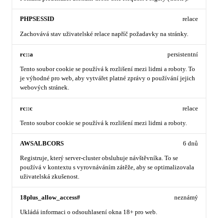
PHPSESSID
relace
Zachovává stav uživatelské relace napříč požadavky na stránky.
rc::a
persistentní
Tento soubor cookie se používá k rozlišení mezi lidmi a roboty. To
je výhodné pro web, aby vytvářet platné zprávy o používání jejich
webových stránek.
rc::c
relace
Tento soubor cookie se používá k rozlišení mezi lidmi a roboty.
AWSALBCORS
6 dnů
Registruje, který server-cluster obsluhuje návštěvníka. To se
používá v kontextu s vyrovnáváním zátěže, aby se optimalizovala
uživatelská zkušenost.
18plus_allow_access#
neznámý
Ukládá informaci o odsouhlasení okna 18+ pro web.