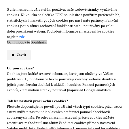
S cílem usnadnit uživatelům používat naše webové stránky využíváme
cookies. Kliknutím na tlačítko "OK" souhlasíte s použitím preferenčních,
statistických i marketingových cookies pro nás i naše partnery. Funkční
cookies jsou v rámci zachování funkčnosti webu používány po celou
dobu procházení webem. Podrobné informace a nastavení ke cookies
najdete
zde
.
Odmítnout vše
Souhlasím
Zavřít
Co jsou cookies?
Cookies jsou krátké textové informace, které jsou uloženy ve Vašem
prohlížeči. Tyto informace běžně používají všechny webové stránky a
jejich procházením dochází k ukládání cookies. Pomocí partnerských
skriptů, které mohou stránky používat (například Google analytics
Jak lze nastavit práci webu s cookies?
Přestože doporučujeme povolit používání všech typů cookies, práci webu
s nimi můžete nastavit dle vlastních preferencí pomocí checkboxů
zobrazených níže. Po odsouhlasení nastavení práce s cookies můžete
změnit své rozhodnutí smazáním či editací cookies přímo v nastavení
Vašeho prohlížeče. Podrobnější informace k promazání cookies najdete v