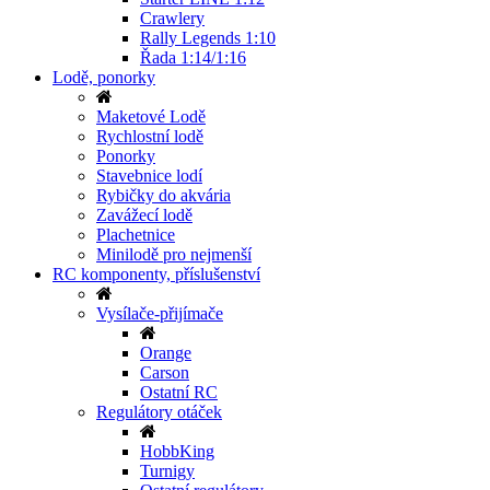
Crawlery
Rally Legends 1:10
Řada 1:14/1:16
Lodě, ponorky
Maketové Lodě
Rychlostní lodě
Ponorky
Stavebnice lodí
Rybičky do akvária
Zavážecí lodě
Plachetnice
Minilodě pro nejmenší
RC komponenty, příslušenství
Vysílače-přijímače
Orange
Carson
Ostatní RC
Regulátory otáček
HobbKing
Turnigy