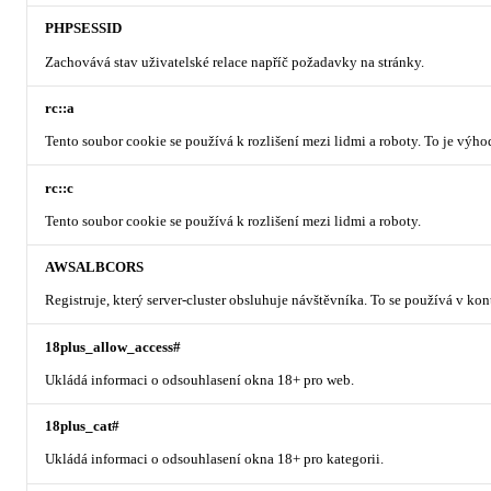
PHPSESSID
Zachovává stav uživatelské relace napříč požadavky na stránky.
rc::a
Tento soubor cookie se používá k rozlišení mezi lidmi a roboty. To je výh
rc::c
Tento soubor cookie se používá k rozlišení mezi lidmi a roboty.
AWSALBCORS
Registruje, který server-cluster obsluhuje návštěvníka. To se používá v ko
18plus_allow_access#
Ukládá informaci o odsouhlasení okna 18+ pro web.
18plus_cat#
Ukládá informaci o odsouhlasení okna 18+ pro kategorii.