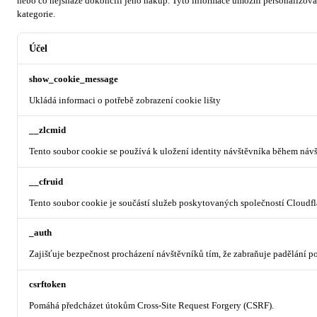
nebo co nejsnáze dokončili jeho nákup.
Tyto informace umožní personalizovat
kategorie.
Účel
show_cookie_message
Ukládá informaci o potřebě zobrazení cookie lišty
__zlcmid
Tento soubor cookie se používá k uložení identity návštěvníka během návšt
__cfruid
Tento soubor cookie je součástí služeb poskytovaných společností Cloudf
_auth
Zajišťuje bezpečnost procházení návštěvníků tím, že zabraňuje padělání 
csrftoken
Pomáhá předcházet útokům Cross-Site Request Forgery (CSRF).