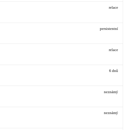
relace
persistentní
relace
6 dnů
neznámý
neznámý