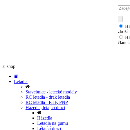
Hl
zboží
Hl
článcí
E-shop
Letadla
Stavebnice - letecké modely
RC letadla - drak letadla
RC letadla - RTF, PNP
Házedla, létající draci
Házedla
Letadla na gumu
Létající draci