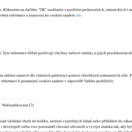
Kliknutím na tlačítko "OK" souhlasíte s použitím preferenčních, statistických i m
obné informace a nastavení ke cookies najdete
zde
.
či. Tyto informace běžně používají všechny webové stránky a jejich procházením d
mi můžete nastavit dle vlastních preferencí pomocí checkboxů zobrazených níže. P
í informace k promazání cookies najdete v nápovědě Vašeho prohlížeče.
Neklasifikované (7)
lad vkládání zboží do košíku, uložení vyplněných údajů nebo přihlášení do zákaz
i developeři webu více porozumět chování uživatelů a vyvijet stránku tak, aby byl