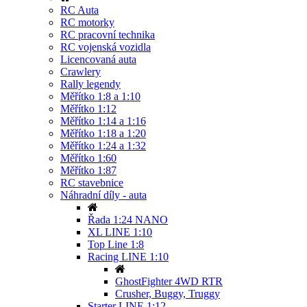
RC Auta
RC motorky
RC pracovní technika
RC vojenská vozidla
Licencovaná auta
Crawlery
Rally legendy
Měřítko 1:8 a 1:10
Měřítko 1:12
Měřítko 1:14 a 1:16
Měřítko 1:18 a 1:20
Měřítko 1:24 a 1:32
Měřítko 1:60
Měřítko 1:87
RC stavebnice
Náhradní díly - auta
Řada 1:24 NANO
XL LINE 1:10
Top Line 1:8
Racing LINE 1:10
GhostFighter 4WD RTR
Crusher, Buggy, Truggy
Starter LINE 1:12