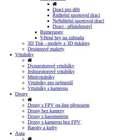
Draci pro děti
Řiditelní sportovní draci
Neřiditelní sportovní draci
Draci - příslušenství
Bumerangy
Větrné hry na zahradu
3D Tisk - modely z 3D tiskárny
Designové makety
Vrtulníky
Dvourotorové vrtulníky
Jednorotorové vrtulníky
Minivrtulníky
Vrtulníky pro nejmenší
Vrtulníky s kamerou
Drony
Drony s FPV on-line přenosem
Drony bez kamery
Drony s barometrem
Drony s kamerou bez FPV
Batohy a kufry
Auta