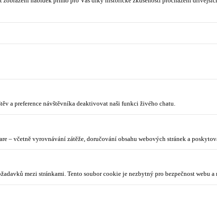
 zobrazení nabídek přímo pro Vás díky historické zkušenosti procházení dřívějších
ěv a preference návštěvníka deaktivovat naši funkci živého chatu.
lare – včetně vyrovnávání zátěže, doručování obsahu webových stránek a poskyto
požadavků mezi stránkami. Tento soubor cookie je nezbytný pro bezpečnost webu a 