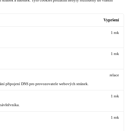
 stránek a nabídek.
Tyto cookies prozatím nebyly roztříděny do vlastní
Vypršení
1 rok
1 rok
relace
vání připojení DNS pro provozovatele webových stránek.
1 rok
návštěvníka.
1 rok