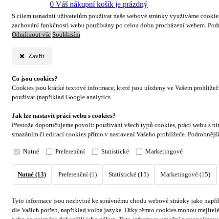
0
Váš nákupní košík
je prázdný
S cílem usnadnit uživatelům používat naše webové stránky využíváme cookies. 
zachování funkčnosti webu používány po celou dobu procházení webem. Podr
Odmítnout vše
Souhlasím
Zavřít
Co jsou cookies?
Cookies jsou krátké textové informace, které jsou uloženy ve Vašem prohlíže
používat (například Google analytics
Jak lze nastavit práci webu s cookies?
Přestože doporučujeme povolit používání všech typů cookies, práci webu s ni
smazáním či editací cookies přímo v nastavení Vašeho prohlížeče. Podrobnějš
Nutné
Preferenční
Statistické
Marketingové
Nutné (13)
Preferenční (1)
Statistické (15)
Marketingové (15)
Tyto informace jsou nezbytné ke správnému chodu webové stránky jako napřík
dle Vašich potřeb, například volba jazyka.
Díky těmto cookies mohou majitelé 