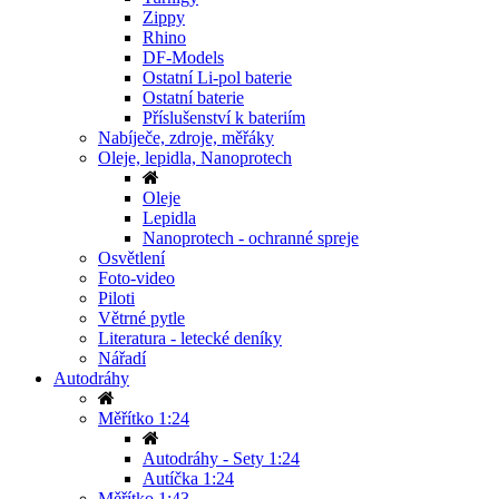
Zippy
Rhino
DF-Models
Ostatní Li-pol baterie
Ostatní baterie
Příslušenství k bateriím
Nabíječe, zdroje, měřáky
Oleje, lepidla, Nanoprotech
Oleje
Lepidla
Nanoprotech - ochranné spreje
Osvětlení
Foto-video
Piloti
Větrné pytle
Literatura - letecké deníky
Nářadí
Autodráhy
Měřítko 1:24
Autodráhy - Sety 1:24
Autíčka 1:24
Měřítko 1:43