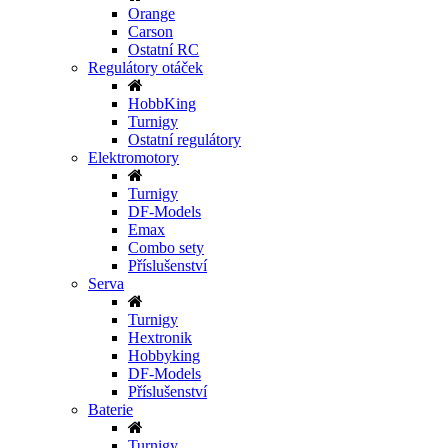
Orange
Carson
Ostatní RC
Regulátory otáček
HobbKing
Turnigy
Ostatní regulátory
Elektromotory
Turnigy
DF-Models
Emax
Combo sety
Příslušenství
Serva
Turnigy
Hextronik
Hobbyking
DF-Models
Příslušenství
Baterie
Turnigy