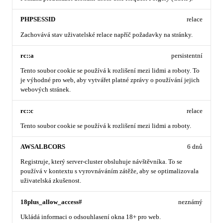
PHPSESSID
relace
Zachovává stav uživatelské relace napříč požadavky na stránky.
rc::a
persistentní
Tento soubor cookie se používá k rozlišení mezi lidmi a roboty. To
je výhodné pro web, aby vytvářet platné zprávy o používání jejich
webových stránek.
rc::c
relace
Tento soubor cookie se používá k rozlišení mezi lidmi a roboty.
AWSALBCORS
6 dnů
Registruje, který server-cluster obsluhuje návštěvníka. To se
používá v kontextu s vyrovnáváním zátěže, aby se optimalizovala
uživatelská zkušenost.
18plus_allow_access#
neznámý
Ukládá informaci o odsouhlasení okna 18+ pro web.