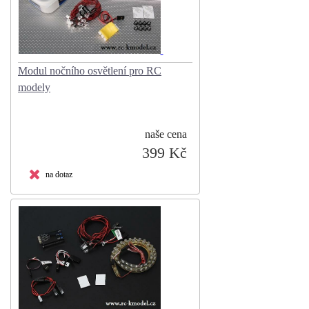
Modul nočního osvětlení pro RC
modely
naše cena
399 Kč
na dotaz