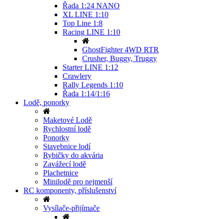
Řada 1:24 NANO
XL LINE 1:10
Top Line 1:8
Racing LINE 1:10
GhostFighter 4WD RTR
Crusher, Buggy, Truggy
Starter LINE 1:12
Crawlery
Rally Legends 1:10
Řada 1:14/1:16
Lodě, ponorky
Maketové Lodě
Rychlostní lodě
Ponorky
Stavebnice lodí
Rybičky do akvária
Zavážecí lodě
Plachetnice
Minilodě pro nejmenší
RC komponenty, příslušenství
Vysílače-přijímače