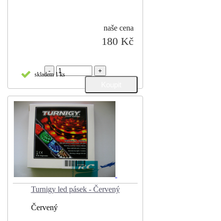
naše cena
180 Kč
-
+
skladem 1 ks
Turnigy led pásek - Červený
Červený