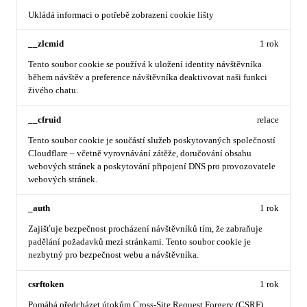
Ukládá informaci o potřebě zobrazení cookie lišty
__zlcmid
1 rok
Tento soubor cookie se používá k uložení identity návštěvníka
během návštěv a preference návštěvníka deaktivovat naši funkci
živého chatu.
__cfruid
relace
Tento soubor cookie je součástí služeb poskytovaných společností
Cloudflare – včetně vyrovnávání zátěže, doručování obsahu
webových stránek a poskytování připojení DNS pro provozovatele
webových stránek.
_auth
1 rok
Zajišťuje bezpečnost procházení návštěvníků tím, že zabraňuje
padělání požadavků mezi stránkami. Tento soubor cookie je
nezbytný pro bezpečnost webu a návštěvníka.
csrftoken
1 rok
Pomáhá předcházet útokům Cross-Site Request Forgery (CSRF).