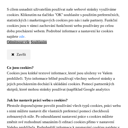
S cílem usnadnit uživatelům používat naše webové stránky využíváme
cookies. Kliknutím na tlačítko "OK" souhlasíte s použitím preferenčních,
statistických i marketingových cookies pro nás i naše partnery. Funkční
cookies jsou v rámci zachování funkčnosti webu používány po celou
dobu procházení webem. Podrobné informace a nastavení ke cookies
najdete
zde
.
Odmítnout vše
Souhlasím
Zavřít
Co jsou cookies?
Cookies jsou krátké textové informace, které jsou uloženy ve Vašem
prohlížeči. Tyto informace běžně používají všechny webové stránky a
jejich procházením dochází k ukládání cookies. Pomocí partnerských
skriptů, které mohou stránky používat (například Google analytics
Jak lze nastavit práci webu s cookies?
Přestože doporučujeme povolit používání všech typů cookies, práci webu
s nimi můžete nastavit dle vlastních preferencí pomocí checkboxů
zobrazených níže. Po odsouhlasení nastavení práce s cookies můžete
změnit své rozhodnutí smazáním či editací cookies přímo v nastavení
Vašeho prohlížeče. Podrobnější informace k promazání cookies najdete v