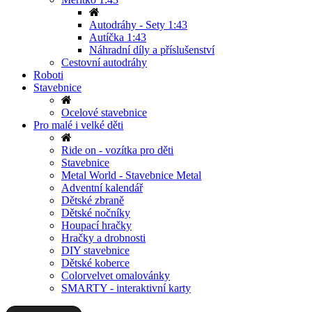
Autodráhy - Sety 1:43
Autíčka 1:43
Náhradní díly a příslušenství
Cestovní autodráhy
Roboti
Stavebnice
Ocelové stavebnice
Pro malé i velké děti
Ride on - vozítka pro děti
Stavebnice
Metal World - Stavebnice Metal
Adventní kalendář
Dětské zbraně
Dětské nočníky
Houpací hračky
Hračky a drobnosti
DIY stavebnice
Dětské koberce
Colorvelvet omalovánky
SMARTY - interaktivní karty