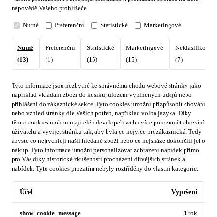
nápovědě Vašeho prohlížeče.
Nutné
Preferenční
Statistické
Marketingové
Nutné
Preferenční
Statistické
Marketingové
Neklasifikovan
(13)
(1)
(15)
(15)
(7)
Tyto informace jsou nezbytné ke správnému chodu webové stránky jako
například vkládání zboží do košíku, uložení vyplněných údajů nebo
přihlášení do zákaznické sekce.
Tyto cookies umožní přizpůsobit chování
nebo vzhled stránky dle Vašich potřeb, například volba jazyka.
Díky
těmto cookies mohou majitelé i developeři webu více porozumět chování
uživatelů a vyvijet stránku tak, aby byla co nejvíce prozákaznická. Tedy
abyste co nejrychleji našli hledané zboží nebo co nejsnáze dokončili jeho
nákup.
Tyto informace umožní personalizovat zobrazení nabídek přímo
pro Vás díky historické zkušenosti procházení dřívějších stránek a
nabídek.
Tyto cookies prozatím nebyly roztříděny do vlastní kategorie.
Účel
Vypršení
show_cookie_message
1 rok