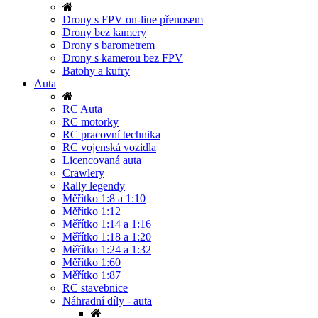
Drony s FPV on-line přenosem
Drony bez kamery
Drony s barometrem
Drony s kamerou bez FPV
Batohy a kufry
Auta
RC Auta
RC motorky
RC pracovní technika
RC vojenská vozidla
Licencovaná auta
Crawlery
Rally legendy
Měřítko 1:8 a 1:10
Měřítko 1:12
Měřítko 1:14 a 1:16
Měřítko 1:18 a 1:20
Měřítko 1:24 a 1:32
Měřítko 1:60
Měřítko 1:87
RC stavebnice
Náhradní díly - auta