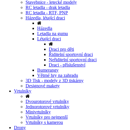
Stavebnice - letecké modely
RC letadla - drak letadla
RC letadla - RTF, PNP
Házedla, létající draci
Házedla
Letadla na gumu
Létající draci
Draci pro děti
Řiditelní sportovní draci
Neřiditelní sportovní draci
Draci - příslušenství
Bumerangy
Větrné hry na zahradu
3D Tisk - modely z 3D tiskárny
Designové makety
Vrtulníky
Dvourotorové vrtulníky
Jednorotorové vrtulníky
Minivrtulníky
Vrtulníky pro nejmenší
Vrtulníky s kamerou
Drony