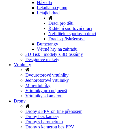
Házedla
Letadla na gumu
Létající draci
Draci pro děti
Řiditelní sportovní draci
Neřiditelní sportovní draci
Draci - příslušenství
Bumerangy
Větrné hry na zahradu
3D Tisk - modely z 3D tiskárny
Designové makety
Vrtulníky
Dvourotorové vrtulníky
Jednorotorové vrtulníky
Minivrtulníky
Vrtulníky pro nejmenší
Vrtulníky s kamerou
Drony
Drony s FPV on-line přenosem
Drony bez kamery
Drony s barometrem
Drony s kamerou bez FPV