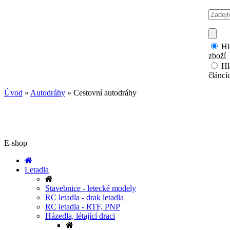
Hl
zboží
Hl
článcí
Úvod
»
Autodráhy
»
Cestovní autodráhy
E-shop
Letadla
Stavebnice - letecké modely
RC letadla - drak letadla
RC letadla - RTF, PNP
Házedla, létající draci