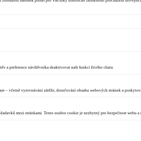
 zobrazení nabídek přímo pro Vás díky historické zkušenosti procházení dřívějších
ěv a preference návštěvníka deaktivovat naši funkci živého chatu.
lare – včetně vyrovnávání zátěže, doručování obsahu webových stránek a poskyto
požadavků mezi stránkami. Tento soubor cookie je nezbytný pro bezpečnost webu a 