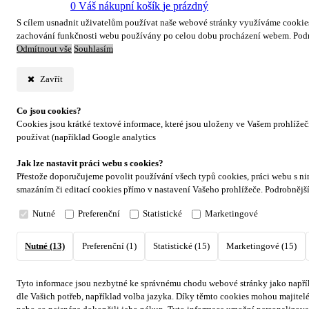
0
Váš nákupní košík
je prázdný
S cílem usnadnit uživatelům používat naše webové stránky využíváme cookies. 
zachování funkčnosti webu používány po celou dobu procházení webem. Podr
Odmítnout vše
Souhlasím
Zavřít
Co jsou cookies?
Cookies jsou krátké textové informace, které jsou uloženy ve Vašem prohlíže
používat (například Google analytics
Jak lze nastavit práci webu s cookies?
Přestože doporučujeme povolit používání všech typů cookies, práci webu s ni
smazáním či editací cookies přímo v nastavení Vašeho prohlížeče. Podrobnějš
Nutné
Preferenční
Statistické
Marketingové
Nutné (13)
Preferenční (1)
Statistické (15)
Marketingové (15)
Tyto informace jsou nezbytné ke správnému chodu webové stránky jako napřík
dle Vašich potřeb, například volba jazyka.
Díky těmto cookies mohou majitelé 