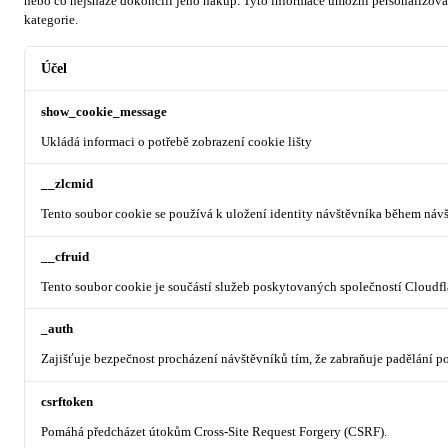
nebo co nejsnáze dokončili jeho nákup.
Tyto informace umožní personalizovat
kategorie.
Účel
show_cookie_message
Ukládá informaci o potřebě zobrazení cookie lišty
__zlcmid
Tento soubor cookie se používá k uložení identity návštěvníka během návšt
__cfruid
Tento soubor cookie je součástí služeb poskytovaných společností Cloudf
_auth
Zajišťuje bezpečnost procházení návštěvníků tím, že zabraňuje padělání 
csrftoken
Pomáhá předcházet útokům Cross-Site Request Forgery (CSRF).