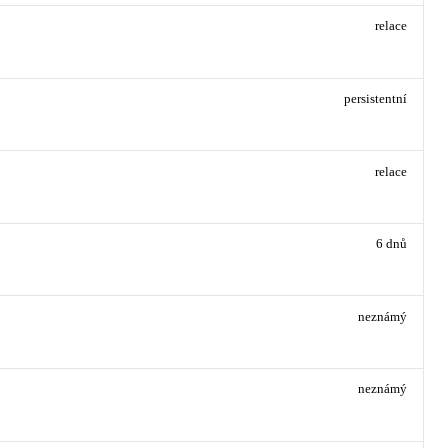
relace
persistentní
relace
6 dnů
neznámý
neznámý