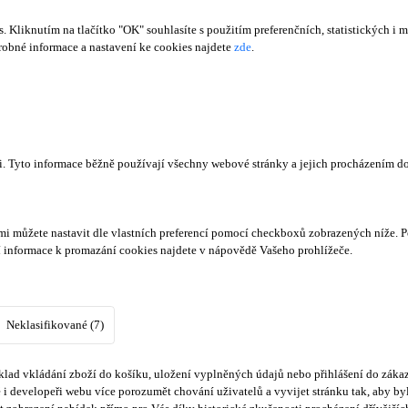
Kliknutím na tlačítko "OK" souhlasíte s použitím preferenčních, statistických i m
obné informace a nastavení ke cookies najdete
zde
.
či. Tyto informace běžně používají všechny webové stránky a jejich procházením d
mi můžete nastavit dle vlastních preferencí pomocí checkboxů zobrazených níže. P
í informace k promazání cookies najdete v nápovědě Vašeho prohlížeče.
Neklasifikované (7)
lad vkládání zboží do košíku, uložení vyplněných údajů nebo přihlášení do zákaz
i developeři webu více porozumět chování uživatelů a vyvijet stránku tak, aby byl