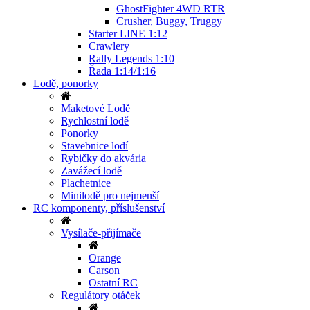
GhostFighter 4WD RTR
Crusher, Buggy, Truggy
Starter LINE 1:12
Crawlery
Rally Legends 1:10
Řada 1:14/1:16
Lodě, ponorky
Maketové Lodě
Rychlostní lodě
Ponorky
Stavebnice lodí
Rybičky do akvária
Zavážecí lodě
Plachetnice
Minilodě pro nejmenší
RC komponenty, příslušenství
Vysílače-přijímače
Orange
Carson
Ostatní RC
Regulátory otáček