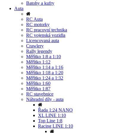
Batohy a kufry
Auta
RC Auta
RC motorky
RC pracovní technika
RC vojenská vozidla
Licencovaná auta
Crawlery
Rally legendy
Měřítko 1:8 a 1:10
Měřítko 1:12
Měřítko 1:14 a 1:16
Měřítko 1:18 a 1:20
Měřítko 1:24 a 1:32
Měřítko 1:60
Měřítko 1:87
RC stavebnice
Náhradní díly - auta
Řada 1:24 NANO
XL LINE 1:10
Top Line 1:8
Racing LINE 1:10