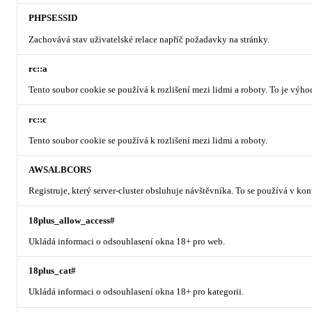
PHPSESSID
Zachovává stav uživatelské relace napříč požadavky na stránky.
rc::a
Tento soubor cookie se používá k rozlišení mezi lidmi a roboty. To je výh
rc::c
Tento soubor cookie se používá k rozlišení mezi lidmi a roboty.
AWSALBCORS
Registruje, který server-cluster obsluhuje návštěvníka. To se používá v ko
18plus_allow_access#
Ukládá informaci o odsouhlasení okna 18+ pro web.
18plus_cat#
Ukládá informaci o odsouhlasení okna 18+ pro kategorii.