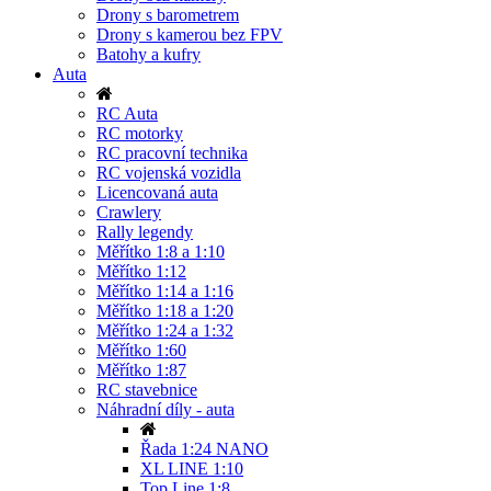
Drony s barometrem
Drony s kamerou bez FPV
Batohy a kufry
Auta
RC Auta
RC motorky
RC pracovní technika
RC vojenská vozidla
Licencovaná auta
Crawlery
Rally legendy
Měřítko 1:8 a 1:10
Měřítko 1:12
Měřítko 1:14 a 1:16
Měřítko 1:18 a 1:20
Měřítko 1:24 a 1:32
Měřítko 1:60
Měřítko 1:87
RC stavebnice
Náhradní díly - auta
Řada 1:24 NANO
XL LINE 1:10
Top Line 1:8