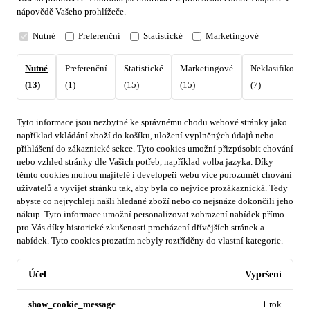
nápovědě Vašeho prohlížeče.
Nutné
Preferenční
Statistické
Marketingové
Nutné
Preferenční
Statistické
Marketingové
Neklasifikovan
(13)
(1)
(15)
(15)
(7)
Tyto informace jsou nezbytné ke správnému chodu webové stránky jako
například vkládání zboží do košíku, uložení vyplněných údajů nebo
přihlášení do zákaznické sekce.
Tyto cookies umožní přizpůsobit chování
nebo vzhled stránky dle Vašich potřeb, například volba jazyka.
Díky
těmto cookies mohou majitelé i developeři webu více porozumět chování
uživatelů a vyvijet stránku tak, aby byla co nejvíce prozákaznická. Tedy
abyste co nejrychleji našli hledané zboží nebo co nejsnáze dokončili jeho
nákup.
Tyto informace umožní personalizovat zobrazení nabídek přímo
pro Vás díky historické zkušenosti procházení dřívějších stránek a
nabídek.
Tyto cookies prozatím nebyly roztříděny do vlastní kategorie.
Účel
Vypršení
show_cookie_message
1 rok