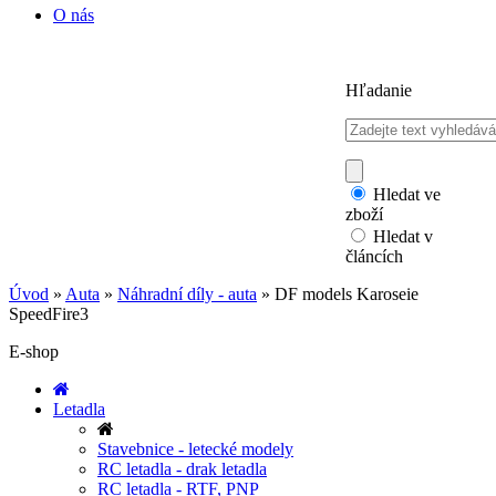
O nás
Hľadanie
Hledat ve
zboží
Hledat v
článcích
Úvod
»
Auta
»
Náhradní díly - auta
»
DF models Karoseie
SpeedFire3
E-shop
Letadla
Stavebnice - letecké modely
RC letadla - drak letadla
RC letadla - RTF, PNP