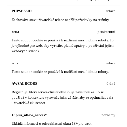
PHPSESSID
relace
Zachovává stav uživatelské relace napříč požadavky na stránky.
rc::a
persistentní
Tento soubor cookie se používá k rozlišení mezi lidmi a roboty. To
je výhodné pro web, aby vytvářet platné zprávy o používání jejich
webových stránek.
rc::c
relace
Tento soubor cookie se používá k rozlišení mezi lidmi a roboty.
AWSALBCORS
6 dnů
Registruje, který server-cluster obsluhuje návštěvníka. To se
používá v kontextu s vyrovnáváním zátěže, aby se optimalizovala
uživatelská zkušenost.
18plus_allow_access#
neznámý
Ukládá informaci o odsouhlasení okna 18+ pro web.