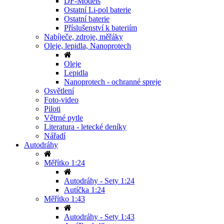
DF-Models
Ostatní Li-pol baterie
Ostatní baterie
Příslušenství k bateriím
Nabíječe, zdroje, měřáky
Oleje, lepidla, Nanoprotech
Oleje
Lepidla
Nanoprotech - ochranné spreje
Osvětlení
Foto-video
Piloti
Větrné pytle
Literatura - letecké deníky
Nářadí
Autodráhy
Měřítko 1:24
Autodráhy - Sety 1:24
Autíčka 1:24
Měřítko 1:43
Autodráhy - Sety 1:43