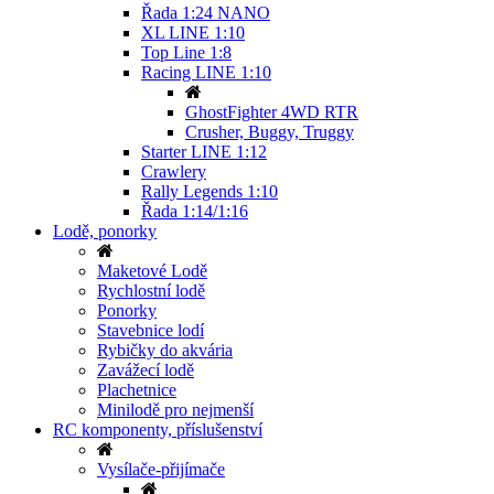
Řada 1:24 NANO
XL LINE 1:10
Top Line 1:8
Racing LINE 1:10
GhostFighter 4WD RTR
Crusher, Buggy, Truggy
Starter LINE 1:12
Crawlery
Rally Legends 1:10
Řada 1:14/1:16
Lodě, ponorky
Maketové Lodě
Rychlostní lodě
Ponorky
Stavebnice lodí
Rybičky do akvária
Zavážecí lodě
Plachetnice
Minilodě pro nejmenší
RC komponenty, příslušenství
Vysílače-přijímače