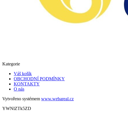
Kategorie
Váš košík
OBCHODNÍ PODMÍNKY
KONTAKTY
O nás
Vytvořeno systémem
www.webareal.cz
YWNlZTk5ZD