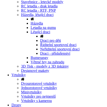
Stavebnice - letecké modely
RC letadla - drak letadla
RC letadla - RTF, PNP
Házedla, létající draci
Házedla
Letadla na gumu
Létající draci
Draci pro děti
Řiditelní sportovní draci
Neřiditelní sportovní draci
Draci - příslušenství
Bumerangy
Větrné hry na zahradu
3D Tisk - modely z 3D tiskárny
Designové makety
Vrtulníky
Dvourotorové vrtulníky
Jednorotorové vrtulníky
Minivrtulníky
Vrtulníky pro nejmenší
Vrtulníky s kamerou
Drony