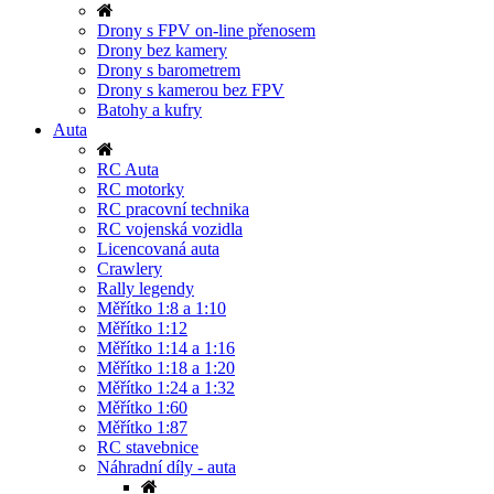
Drony s FPV on-line přenosem
Drony bez kamery
Drony s barometrem
Drony s kamerou bez FPV
Batohy a kufry
Auta
RC Auta
RC motorky
RC pracovní technika
RC vojenská vozidla
Licencovaná auta
Crawlery
Rally legendy
Měřítko 1:8 a 1:10
Měřítko 1:12
Měřítko 1:14 a 1:16
Měřítko 1:18 a 1:20
Měřítko 1:24 a 1:32
Měřítko 1:60
Měřítko 1:87
RC stavebnice
Náhradní díly - auta