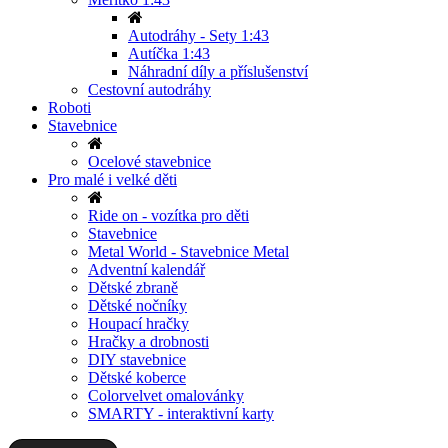
Autodráhy - Sety 1:43
Autíčka 1:43
Náhradní díly a příslušenství
Cestovní autodráhy
Roboti
Stavebnice
Ocelové stavebnice
Pro malé i velké děti
Ride on - vozítka pro děti
Stavebnice
Metal World - Stavebnice Metal
Adventní kalendář
Dětské zbraně
Dětské nočníky
Houpací hračky
Hračky a drobnosti
DIY stavebnice
Dětské koberce
Colorvelvet omalovánky
SMARTY - interaktivní karty