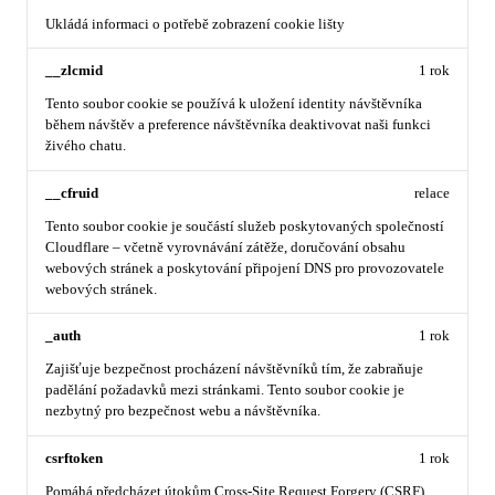
Ukládá informaci o potřebě zobrazení cookie lišty
__zlcmid
1 rok
Tento soubor cookie se používá k uložení identity návštěvníka
během návštěv a preference návštěvníka deaktivovat naši funkci
živého chatu.
__cfruid
relace
Tento soubor cookie je součástí služeb poskytovaných společností
Cloudflare – včetně vyrovnávání zátěže, doručování obsahu
webových stránek a poskytování připojení DNS pro provozovatele
webových stránek.
_auth
1 rok
Zajišťuje bezpečnost procházení návštěvníků tím, že zabraňuje
padělání požadavků mezi stránkami. Tento soubor cookie je
nezbytný pro bezpečnost webu a návštěvníka.
csrftoken
1 rok
Pomáhá předcházet útokům Cross-Site Request Forgery (CSRF).