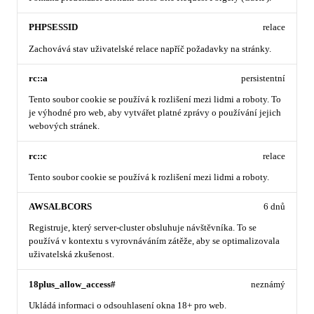
PHPSESSID
relace
Zachovává stav uživatelské relace napříč požadavky na stránky.
rc::a
persistentní
Tento soubor cookie se používá k rozlišení mezi lidmi a roboty. To
je výhodné pro web, aby vytvářet platné zprávy o používání jejich
webových stránek.
rc::c
relace
Tento soubor cookie se používá k rozlišení mezi lidmi a roboty.
AWSALBCORS
6 dnů
Registruje, který server-cluster obsluhuje návštěvníka. To se
používá v kontextu s vyrovnáváním zátěže, aby se optimalizovala
uživatelská zkušenost.
18plus_allow_access#
neznámý
Ukládá informaci o odsouhlasení okna 18+ pro web.