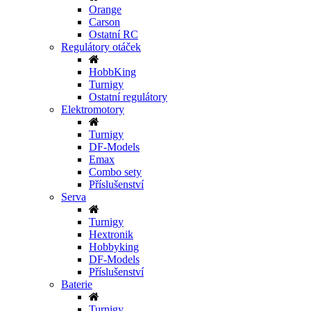
Orange
Carson
Ostatní RC
Regulátory otáček
HobbKing
Turnigy
Ostatní regulátory
Elektromotory
Turnigy
DF-Models
Emax
Combo sety
Příslušenství
Serva
Turnigy
Hextronik
Hobbyking
DF-Models
Příslušenství
Baterie
Turnigy