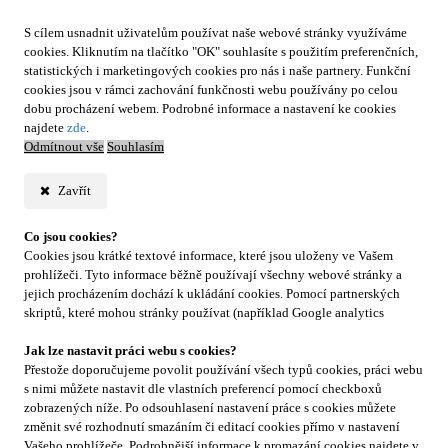
S cílem usnadnit uživatelům používat naše webové stránky využíváme
cookies. Kliknutím na tlačítko "OK" souhlasíte s použitím preferenčních,
statistických i marketingových cookies pro nás i naše partnery. Funkční
cookies jsou v rámci zachování funkčnosti webu používány po celou
dobu procházení webem. Podrobné informace a nastavení ke cookies
najdete
zde
.
Odmítnout vše
Souhlasím
Zavřít
Co jsou cookies?
Cookies jsou krátké textové informace, které jsou uloženy ve Vašem
prohlížeči. Tyto informace běžně používají všechny webové stránky a
jejich procházením dochází k ukládání cookies. Pomocí partnerských
skriptů, které mohou stránky používat (například Google analytics
Jak lze nastavit práci webu s cookies?
Přestože doporučujeme povolit používání všech typů cookies, práci webu
s nimi můžete nastavit dle vlastních preferencí pomocí checkboxů
zobrazených níže. Po odsouhlasení nastavení práce s cookies můžete
změnit své rozhodnutí smazáním či editací cookies přímo v nastavení
Vašeho prohlížeče. Podrobnější informace k promazání cookies najdete v