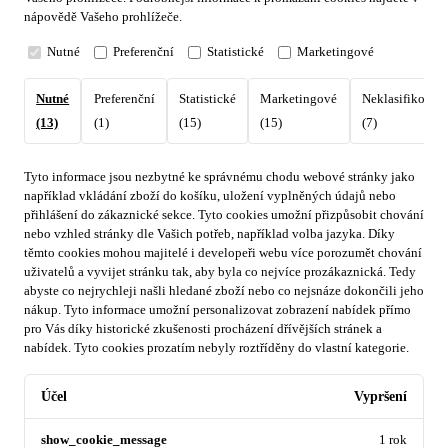
nápovědě Vašeho prohlížeče.
Nutné
Preferenční
Statistické
Marketingové
Nutné
Preferenční
Statistické
Marketingové
Neklasifikovan
(13)
(1)
(15)
(15)
(7)
Tyto informace jsou nezbytné ke správnému chodu webové stránky jako
například vkládání zboží do košíku, uložení vyplněných údajů nebo
přihlášení do zákaznické sekce.
Tyto cookies umožní přizpůsobit chování
nebo vzhled stránky dle Vašich potřeb, například volba jazyka.
Díky
těmto cookies mohou majitelé i developeři webu více porozumět chování
uživatelů a vyvijet stránku tak, aby byla co nejvíce prozákaznická. Tedy
abyste co nejrychleji našli hledané zboží nebo co nejsnáze dokončili jeho
nákup.
Tyto informace umožní personalizovat zobrazení nabídek přímo
pro Vás díky historické zkušenosti procházení dřívějších stránek a
nabídek.
Tyto cookies prozatím nebyly roztříděny do vlastní kategorie.
Účel
Vypršení
show_cookie_message
1 rok