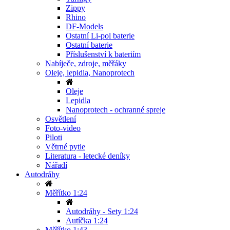
Zippy
Rhino
DF-Models
Ostatní Li-pol baterie
Ostatní baterie
Příslušenství k bateriím
Nabíječe, zdroje, měřáky
Oleje, lepidla, Nanoprotech
Oleje
Lepidla
Nanoprotech - ochranné spreje
Osvětlení
Foto-video
Piloti
Větrné pytle
Literatura - letecké deníky
Nářadí
Autodráhy
Měřítko 1:24
Autodráhy - Sety 1:24
Autíčka 1:24
Měřítko 1:43