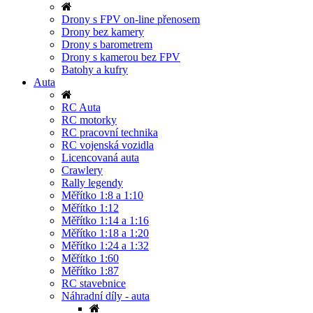
Drony s FPV on-line přenosem
Drony bez kamery
Drony s barometrem
Drony s kamerou bez FPV
Batohy a kufry
Auta
RC Auta
RC motorky
RC pracovní technika
RC vojenská vozidla
Licencovaná auta
Crawlery
Rally legendy
Měřítko 1:8 a 1:10
Měřítko 1:12
Měřítko 1:14 a 1:16
Měřítko 1:18 a 1:20
Měřítko 1:24 a 1:32
Měřítko 1:60
Měřítko 1:87
RC stavebnice
Náhradní díly - auta