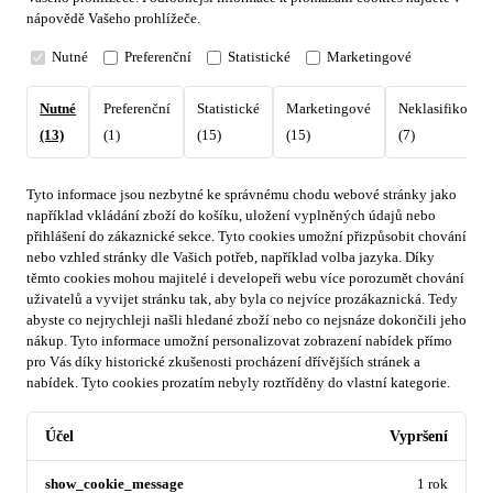
nápovědě Vašeho prohlížeče.
Nutné
Preferenční
Statistické
Marketingové
Nutné
Preferenční
Statistické
Marketingové
Neklasifikovan
(13)
(1)
(15)
(15)
(7)
Tyto informace jsou nezbytné ke správnému chodu webové stránky jako
například vkládání zboží do košíku, uložení vyplněných údajů nebo
přihlášení do zákaznické sekce.
Tyto cookies umožní přizpůsobit chování
nebo vzhled stránky dle Vašich potřeb, například volba jazyka.
Díky
těmto cookies mohou majitelé i developeři webu více porozumět chování
uživatelů a vyvijet stránku tak, aby byla co nejvíce prozákaznická. Tedy
abyste co nejrychleji našli hledané zboží nebo co nejsnáze dokončili jeho
nákup.
Tyto informace umožní personalizovat zobrazení nabídek přímo
pro Vás díky historické zkušenosti procházení dřívějších stránek a
nabídek.
Tyto cookies prozatím nebyly roztříděny do vlastní kategorie.
Účel
Vypršení
show_cookie_message
1 rok