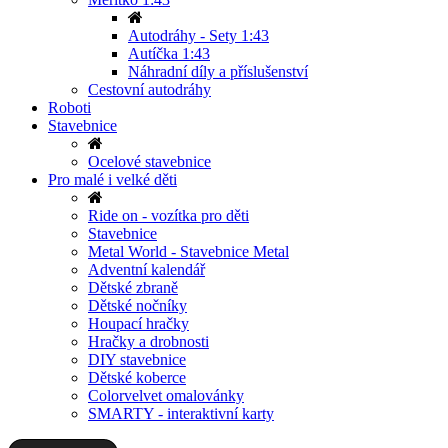
Autodráhy - Sety 1:43
Autíčka 1:43
Náhradní díly a příslušenství
Cestovní autodráhy
Roboti
Stavebnice
Ocelové stavebnice
Pro malé i velké děti
Ride on - vozítka pro děti
Stavebnice
Metal World - Stavebnice Metal
Adventní kalendář
Dětské zbraně
Dětské nočníky
Houpací hračky
Hračky a drobnosti
DIY stavebnice
Dětské koberce
Colorvelvet omalovánky
SMARTY - interaktivní karty