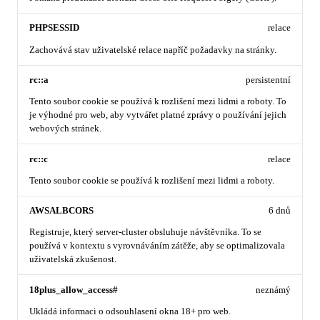
PHPSESSID
relace
Zachovává stav uživatelské relace napříč požadavky na stránky.
rc::a
persistentní
Tento soubor cookie se používá k rozlišení mezi lidmi a roboty. To
je výhodné pro web, aby vytvářet platné zprávy o používání jejich
webových stránek.
rc::c
relace
Tento soubor cookie se používá k rozlišení mezi lidmi a roboty.
AWSALBCORS
6 dnů
Registruje, který server-cluster obsluhuje návštěvníka. To se
používá v kontextu s vyrovnáváním zátěže, aby se optimalizovala
uživatelská zkušenost.
18plus_allow_access#
neznámý
Ukládá informaci o odsouhlasení okna 18+ pro web.