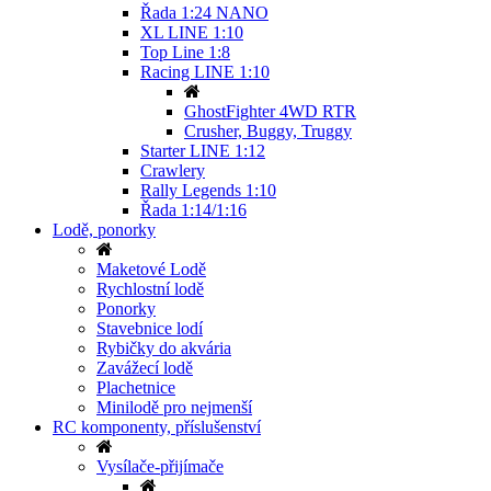
Řada 1:24 NANO
XL LINE 1:10
Top Line 1:8
Racing LINE 1:10
GhostFighter 4WD RTR
Crusher, Buggy, Truggy
Starter LINE 1:12
Crawlery
Rally Legends 1:10
Řada 1:14/1:16
Lodě, ponorky
Maketové Lodě
Rychlostní lodě
Ponorky
Stavebnice lodí
Rybičky do akvária
Zavážecí lodě
Plachetnice
Minilodě pro nejmenší
RC komponenty, příslušenství
Vysílače-přijímače