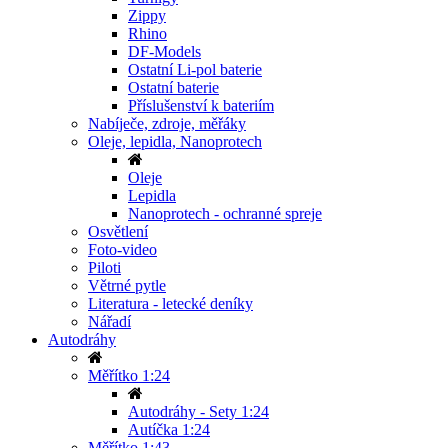
Zippy
Rhino
DF-Models
Ostatní Li-pol baterie
Ostatní baterie
Příslušenství k bateriím
Nabíječe, zdroje, měřáky
Oleje, lepidla, Nanoprotech
Oleje
Lepidla
Nanoprotech - ochranné spreje
Osvětlení
Foto-video
Piloti
Větrné pytle
Literatura - letecké deníky
Nářadí
Autodráhy
Měřítko 1:24
Autodráhy - Sety 1:24
Autíčka 1:24
Měřítko 1:43