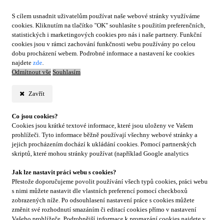
S cílem usnadnit uživatelům používat naše webové stránky využíváme
cookies. Kliknutím na tlačítko "OK" souhlasíte s použitím preferenčních,
statistických i marketingových cookies pro nás i naše partnery. Funkční
cookies jsou v rámci zachování funkčnosti webu používány po celou
dobu procházení webem. Podrobné informace a nastavení ke cookies
najdete
zde
.
Odmítnout vše
Souhlasím
Zavřít
Co jsou cookies?
Cookies jsou krátké textové informace, které jsou uloženy ve Vašem
prohlížeči. Tyto informace běžně používají všechny webové stránky a
jejich procházením dochází k ukládání cookies. Pomocí partnerských
skriptů, které mohou stránky používat (například Google analytics
Jak lze nastavit práci webu s cookies?
Přestože doporučujeme povolit používání všech typů cookies, práci webu
s nimi můžete nastavit dle vlastních preferencí pomocí checkboxů
zobrazených níže. Po odsouhlasení nastavení práce s cookies můžete
změnit své rozhodnutí smazáním či editací cookies přímo v nastavení
Vašeho prohlížeče. Podrobnější informace k promazání cookies najdete v