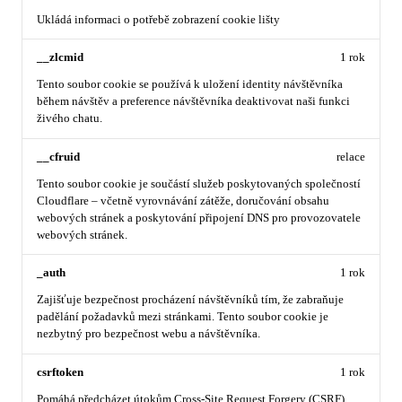
Ukládá informaci o potřebě zobrazení cookie lišty
__zlcmid
1 rok
Tento soubor cookie se používá k uložení identity návštěvníka
během návštěv a preference návštěvníka deaktivovat naši funkci
živého chatu.
__cfruid
relace
Tento soubor cookie je součástí služeb poskytovaných společností
Cloudflare – včetně vyrovnávání zátěže, doručování obsahu
webových stránek a poskytování připojení DNS pro provozovatele
webových stránek.
_auth
1 rok
Zajišťuje bezpečnost procházení návštěvníků tím, že zabraňuje
padělání požadavků mezi stránkami. Tento soubor cookie je
nezbytný pro bezpečnost webu a návštěvníka.
csrftoken
1 rok
Pomáhá předcházet útokům Cross-Site Request Forgery (CSRF).