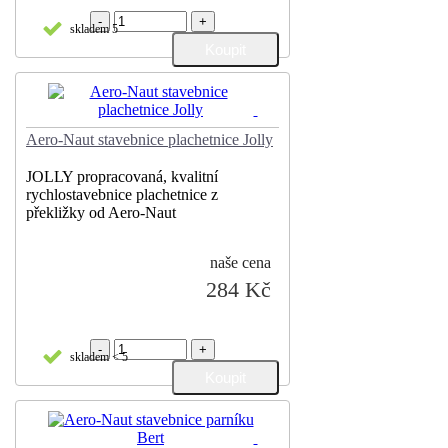
-
+
skladem 5
Aero-Naut stavebnice plachetnice Jolly
JOLLY propracovaná, kvalitní
rychlostavebnice plachetnice z
překližky od Aero-Naut
naše cena
284 Kč
-
+
skladem < 5