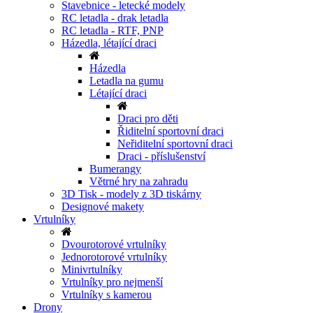
Stavebnice - letecké modely
RC letadla - drak letadla
RC letadla - RTF, PNP
Házedla, létající draci
Házedla
Letadla na gumu
Létající draci
Draci pro děti
Řiditelní sportovní draci
Neřiditelní sportovní draci
Draci - příslušenství
Bumerangy
Větrné hry na zahradu
3D Tisk - modely z 3D tiskárny
Designové makety
Vrtulníky
Dvourotorové vrtulníky
Jednorotorové vrtulníky
Minivrtulníky
Vrtulníky pro nejmenší
Vrtulníky s kamerou
Drony