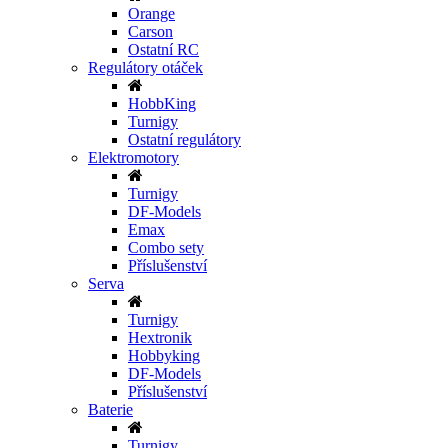
Orange
Carson
Ostatní RC
Regulátory otáček
HobbKing
Turnigy
Ostatní regulátory
Elektromotory
Turnigy
DF-Models
Emax
Combo sety
Příslušenství
Serva
Turnigy
Hextronik
Hobbyking
DF-Models
Příslušenství
Baterie
Turnigy