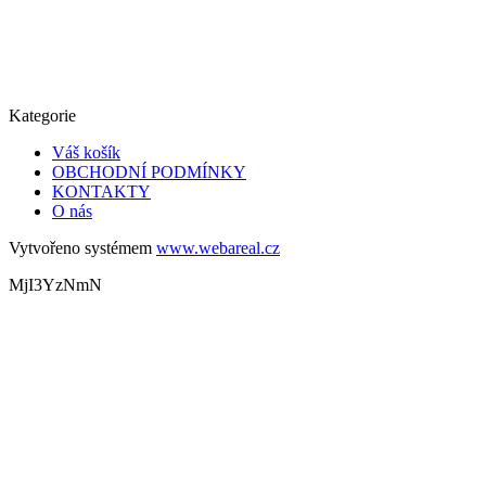
Kategorie
Váš košík
OBCHODNÍ PODMÍNKY
KONTAKTY
O nás
Vytvořeno systémem
www.webareal.cz
MjI3YzNmN