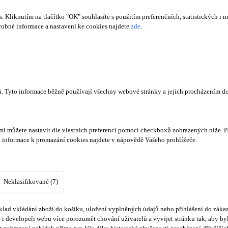
Kliknutím na tlačítko "OK" souhlasíte s použitím preferenčních, statistických i m
obné informace a nastavení ke cookies najdete
zde
.
či. Tyto informace běžně používají všechny webové stránky a jejich procházením d
mi můžete nastavit dle vlastních preferencí pomocí checkboxů zobrazených níže. P
í informace k promazání cookies najdete v nápovědě Vašeho prohlížeče.
Neklasifikované (7)
lad vkládání zboží do košíku, uložení vyplněných údajů nebo přihlášení do zákaz
i developeři webu více porozumět chování uživatelů a vyvijet stránku tak, aby byl