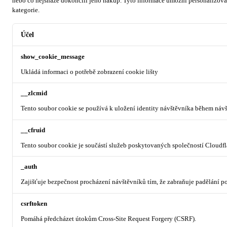
nebo co nejsnáze dokončili jeho nákup.
Tyto informace umožní personalizovat
kategorie.
Účel
show_cookie_message
Ukládá informaci o potřebě zobrazení cookie lišty
__zlcmid
Tento soubor cookie se používá k uložení identity návštěvníka během návšt
__cfruid
Tento soubor cookie je součástí služeb poskytovaných společností Cloudf
_auth
Zajišťuje bezpečnost procházení návštěvníků tím, že zabraňuje padělání 
csrftoken
Pomáhá předcházet útokům Cross-Site Request Forgery (CSRF).