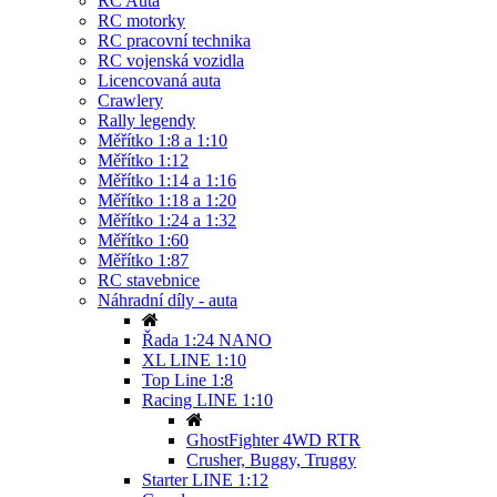
RC Auta
RC motorky
RC pracovní technika
RC vojenská vozidla
Licencovaná auta
Crawlery
Rally legendy
Měřítko 1:8 a 1:10
Měřítko 1:12
Měřítko 1:14 a 1:16
Měřítko 1:18 a 1:20
Měřítko 1:24 a 1:32
Měřítko 1:60
Měřítko 1:87
RC stavebnice
Náhradní díly - auta
Řada 1:24 NANO
XL LINE 1:10
Top Line 1:8
Racing LINE 1:10
GhostFighter 4WD RTR
Crusher, Buggy, Truggy
Starter LINE 1:12