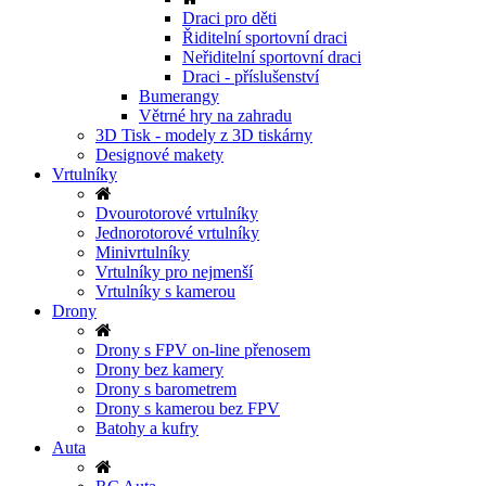
Draci pro děti
Řiditelní sportovní draci
Neřiditelní sportovní draci
Draci - příslušenství
Bumerangy
Větrné hry na zahradu
3D Tisk - modely z 3D tiskárny
Designové makety
Vrtulníky
Dvourotorové vrtulníky
Jednorotorové vrtulníky
Minivrtulníky
Vrtulníky pro nejmenší
Vrtulníky s kamerou
Drony
Drony s FPV on-line přenosem
Drony bez kamery
Drony s barometrem
Drony s kamerou bez FPV
Batohy a kufry
Auta