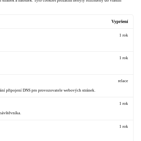
 stránek a nabídek.
Tyto cookies prozatím nebyly roztříděny do vlastní
Vypršení
1 rok
1 rok
relace
vání připojení DNS pro provozovatele webových stránek.
1 rok
návštěvníka.
1 rok