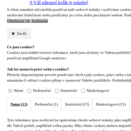
0
Váš nákupní košík
je prázdný
S cílem usnadnit uživatelům používat naše webové stránky využíváme cookies. 
zachování funkčnosti webu používány po celou dobu procházení webem. Podr
Odmítnout vše
Souhlasím
Zavřít
Co jsou cookies?
Cookies jsou krátké textové informace, které jsou uloženy ve Vašem prohlíže
používat (například Google analytics
Jak lze nastavit práci webu s cookies?
Přestože doporučujeme povolit používání všech typů cookies, práci webu s ni
smazáním či editací cookies přímo v nastavení Vašeho prohlížeče. Podrobnějš
Nutné
Preferenční
Statistické
Marketingové
Nutné (13)
Preferenční (1)
Statistické (15)
Marketingové (15)
Tyto informace jsou nezbytné ke správnému chodu webové stránky jako napřík
dle Vašich potřeb, například volba jazyka.
Díky těmto cookies mohou majitelé 