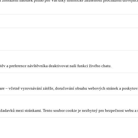
 zobrazení nabídek přímo pro Vás díky historické zkušenosti procházení dřívějších
ěv a preference návštěvníka deaktivovat naši funkci živého chatu.
lare – včetně vyrovnávání zátěže, doručování obsahu webových stránek a poskyto
požadavků mezi stránkami. Tento soubor cookie je nezbytný pro bezpečnost webu a 