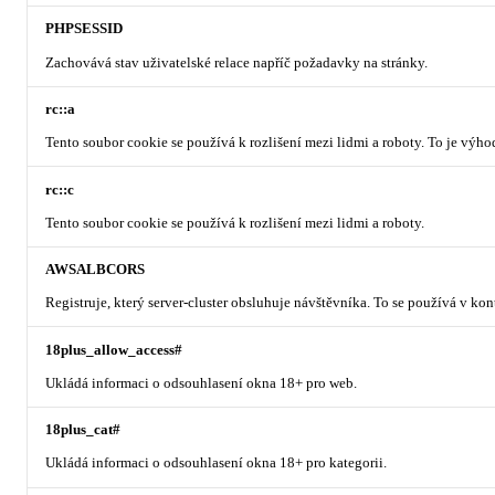
PHPSESSID
Zachovává stav uživatelské relace napříč požadavky na stránky.
rc::a
Tento soubor cookie se používá k rozlišení mezi lidmi a roboty. To je výh
rc::c
Tento soubor cookie se používá k rozlišení mezi lidmi a roboty.
AWSALBCORS
Registruje, který server-cluster obsluhuje návštěvníka. To se používá v ko
18plus_allow_access#
Ukládá informaci o odsouhlasení okna 18+ pro web.
18plus_cat#
Ukládá informaci o odsouhlasení okna 18+ pro kategorii.