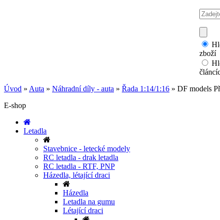
Hl
zboží
Hl
článcí
Úvod
»
Auta
»
Náhradní díly - auta
»
Řada 1:14/1:16
»
DF models Př
E-shop
Letadla
Stavebnice - letecké modely
RC letadla - drak letadla
RC letadla - RTF, PNP
Házedla, létající draci
Házedla
Letadla na gumu
Létající draci