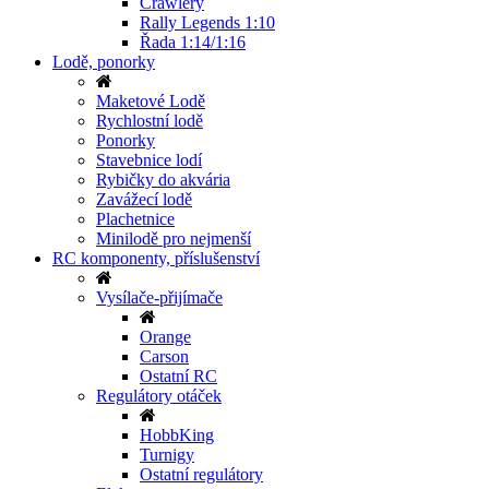
Crawlery
Rally Legends 1:10
Řada 1:14/1:16
Lodě, ponorky
Maketové Lodě
Rychlostní lodě
Ponorky
Stavebnice lodí
Rybičky do akvária
Zavážecí lodě
Plachetnice
Minilodě pro nejmenší
RC komponenty, příslušenství
Vysílače-přijímače
Orange
Carson
Ostatní RC
Regulátory otáček
HobbKing
Turnigy
Ostatní regulátory