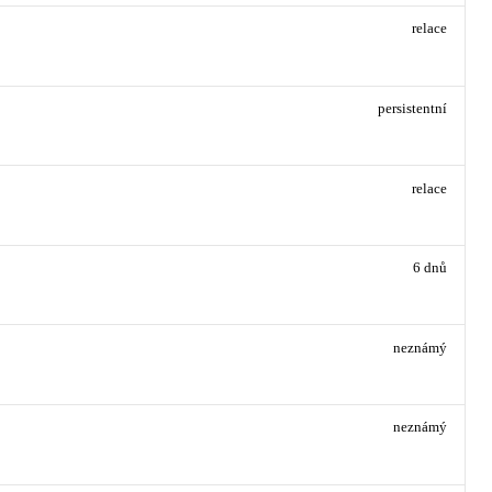
relace
persistentní
relace
6 dnů
neznámý
neznámý