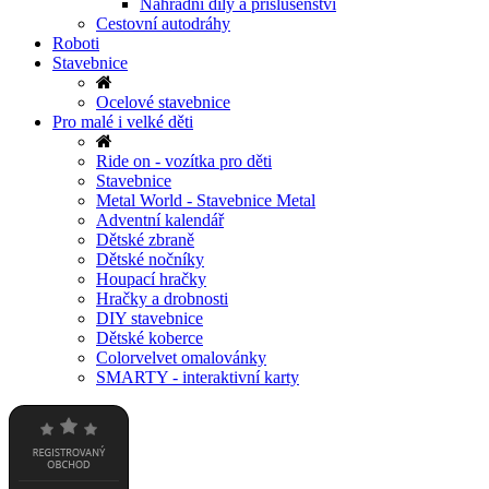
Náhradní díly a příslušenství
Cestovní autodráhy
Roboti
Stavebnice
Ocelové stavebnice
Pro malé i velké děti
Ride on - vozítka pro děti
Stavebnice
Metal World - Stavebnice Metal
Adventní kalendář
Dětské zbraně
Dětské nočníky
Houpací hračky
Hračky a drobnosti
DIY stavebnice
Dětské koberce
Colorvelvet omalovánky
SMARTY - interaktivní karty