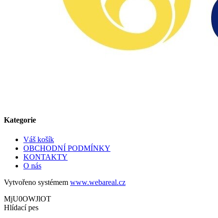
Kategorie
Váš košík
OBCHODNÍ PODMÍNKY
KONTAKTY
O nás
Vytvořeno systémem
www.webareal.cz
MjU0OWJlOT
Hlídací pes