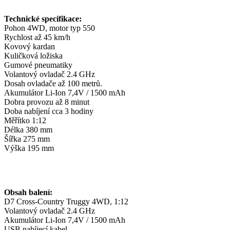
Technické specifikace:
Pohon 4WD, motor typ 550
Rychlost až 45 km/h
Kovový kardan
Kuličková ložiska
Gumové pneumatiky
Volantový ovladač 2.4 GHz
Dosah ovladače až 100 metrů.
Akumulátor Li-Ion 7,4V / 1500 mAh
Dobra provozu až 8 minut
Doba nabíjení cca 3 hodiny
Měřítko 1:12
Délka 380 mm
Šířka 275 mm
Výška 195 mm
Obsah balení:
D7 Cross-Country Truggy 4WD, 1:12
Volantový ovladač 2.4 GHz
Akumulátor Li-Ion 7,4V / 1500 mAh
USB nabíjecí kabel