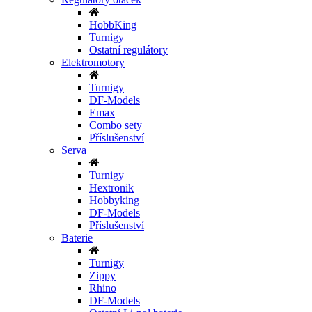
HobbKing
Turnigy
Ostatní regulátory
Elektromotory
Turnigy
DF-Models
Emax
Combo sety
Příslušenství
Serva
Turnigy
Hextronik
Hobbyking
DF-Models
Příslušenství
Baterie
Turnigy
Zippy
Rhino
DF-Models