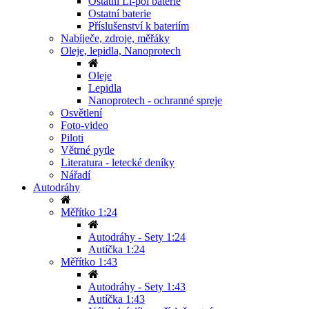
Ostatní Li-pol baterie
Ostatní baterie
Příslušenství k bateriím
Nabíječe, zdroje, měřáky
Oleje, lepidla, Nanoprotech
Oleje
Lepidla
Nanoprotech - ochranné spreje
Osvětlení
Foto-video
Piloti
Větrné pytle
Literatura - letecké deníky
Nářadí
Autodráhy
Měřítko 1:24
Autodráhy - Sety 1:24
Autíčka 1:24
Měřítko 1:43
Autodráhy - Sety 1:43
Autíčka 1:43