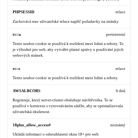
PHPSESSID
relace
Zachovává stav uživatelské relace napříč požadavky na stránky.
rc::a
persistentní
Tento soubor cookie se používá k rozlišení mezi lidmi a roboty. To
je výhodné pro web, aby vytvářet platné zprávy o používání jejich
webových stránek.
rc::c
relace
Tento soubor cookie se používá k rozlišení mezi lidmi a roboty.
AWSALBCORS
6 dnů
Registruje, který server-cluster obsluhuje návštěvníka. To se
používá v kontextu s vyrovnáváním zátěže, aby se optimalizovala
uživatelská zkušenost.
18plus_allow_access#
neznámý
Ukládá informaci o odsouhlasení okna 18+ pro web.