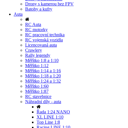
Drony s kamerou bez FPV
Batohy a kufry
Auta
RC Auta
RC motorky
RC pracovní technika
RC vojenská vozidla
Licencovaná auta
Crawlery
Rally legendy
Měřítko 1:8 a 1:10
Měřítko 1:12
Měřítko 1:14 a 1:16
Měřítko 1:18 a 1:20
Měřítko 1:24 a 1:32
Měřítko 1:60
Měřítko 1:87
RC stavebnice
Náhradní díly - auta
Řada 1:24 NANO
XL LINE 1:10
Top Line 1:8
Racing LINE 1:10