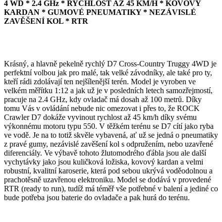
4 WD * 2.4 GHz * RYCHLOST AŽ 45 KM/H * KOVOVÝ
KARDAN * GUMOVÉ PNEUMATIKY * NEZÁVISLÉ
ZAVĚŠENÍ KOL * RTR
Krásný, a hlavně pekelně rychlý D7 Cross-Country Truggy 4WD je
perfektní volbou jak pro malé, tak velké závodníky, ale také pro ty,
kteří rádi zdolávají ten nejšílenější terén. Model je vyroben ve
velkém měřítku 1:12 a jak už je v posledních letech samozřejmostí,
pracuje na 2.4 GHz, kdy ovladač má dosah až 100 metrů. Díky
tomu Vás v ovládání nebude nic omezovat i přes to, že ROCK
Crawler D7 dokáže vyvinout rychlost až 45 km/h díky svému
výkonnému motoru typu 550. V těžkém terénu se D7 cítí jako ryba
ve vodě. Je na to totiž skvěle vybavená, ať už se jedná o pneumatiky
z pravé gumy, nezávislé zavěšení kol s odpružením, nebo uzavřené
diferenciály. Ve výbavě tohoto žlutomodrého ďábla jsou ale další
vychytávky jako jsou kuličková ložiska, kovový kardan a velmi
robustní, kvalitní karoserie, která pod sebou ukrývá voděodolnou a
prachotěsně uzavřenou elektroniku. Model se dodává v provedené
RTR (ready to run), tudíž má téměř vše potřebné v balení a jediné co
bude potřeba jsou baterie do ovladače a pak hurá do terénu.