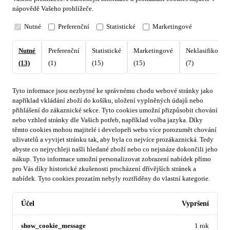
nápovědě Vašeho prohlížeče.
Nutné
Preferenční
Statistické
Marketingové
Nutné
Preferenční
Statistické
Marketingové
Neklasifikovan
(13)
(1)
(15)
(15)
(7)
Tyto informace jsou nezbytné ke správnému chodu webové stránky jako
například vkládání zboží do košíku, uložení vyplněných údajů nebo
přihlášení do zákaznické sekce.
Tyto cookies umožní přizpůsobit chování
nebo vzhled stránky dle Vašich potřeb, například volba jazyka.
Díky
těmto cookies mohou majitelé i developeři webu více porozumět chování
uživatelů a vyvijet stránku tak, aby byla co nejvíce prozákaznická. Tedy
abyste co nejrychleji našli hledané zboží nebo co nejsnáze dokončili jeho
nákup.
Tyto informace umožní personalizovat zobrazení nabídek přímo
pro Vás díky historické zkušenosti procházení dřívějších stránek a
nabídek.
Tyto cookies prozatím nebyly roztříděny do vlastní kategorie.
Účel
Vypršení
show_cookie_message
1 rok