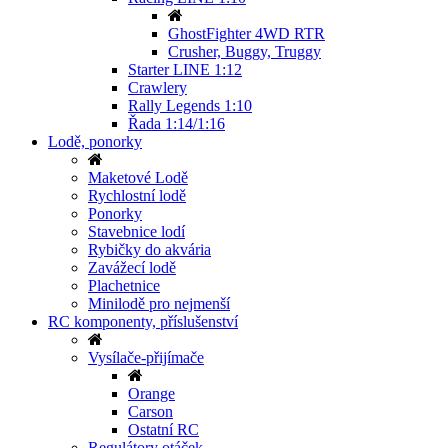
GhostFighter 4WD RTR
Crusher, Buggy, Truggy
Starter LINE 1:12
Crawlery
Rally Legends 1:10
Řada 1:14/1:16
Lodě, ponorky
Maketové Lodě
Rychlostní lodě
Ponorky
Stavebnice lodí
Rybičky do akvária
Zavážecí lodě
Plachetnice
Minilodě pro nejmenší
RC komponenty, příslušenství
Vysílače-přijímače
Orange
Carson
Ostatní RC
Regulátory otáček