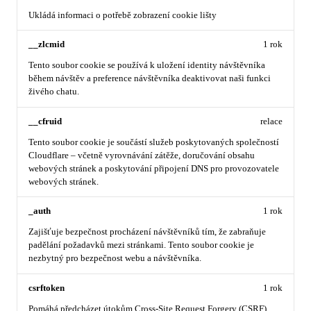
Ukládá informaci o potřebě zobrazení cookie lišty
__zlcmid
1 rok
Tento soubor cookie se používá k uložení identity návštěvníka
během návštěv a preference návštěvníka deaktivovat naši funkci
živého chatu.
__cfruid
relace
Tento soubor cookie je součástí služeb poskytovaných společností
Cloudflare – včetně vyrovnávání zátěže, doručování obsahu
webových stránek a poskytování připojení DNS pro provozovatele
webových stránek.
_auth
1 rok
Zajišťuje bezpečnost procházení návštěvníků tím, že zabraňuje
padělání požadavků mezi stránkami. Tento soubor cookie je
nezbytný pro bezpečnost webu a návštěvníka.
csrftoken
1 rok
Pomáhá předcházet útokům Cross-Site Request Forgery (CSRF).