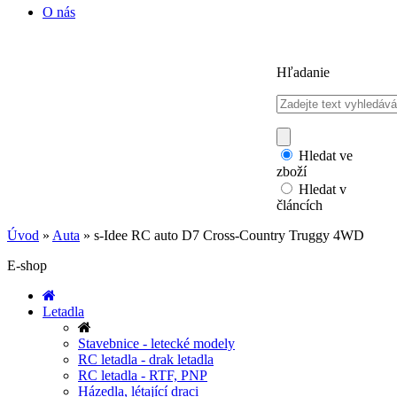
O nás
Hľadanie
Hledat ve
zboží
Hledat v
článcích
Úvod
»
Auta
»
s-Idee RC auto D7 Cross-Country Truggy 4WD
E-shop
Letadla
Stavebnice - letecké modely
RC letadla - drak letadla
RC letadla - RTF, PNP
Házedla, létající draci