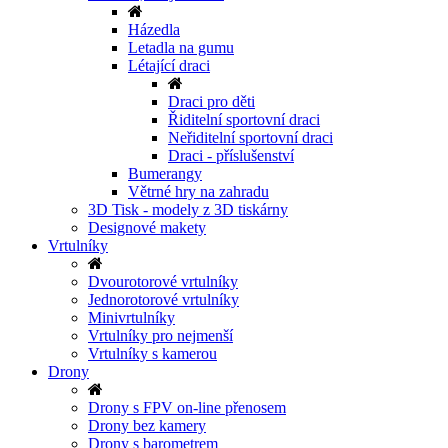
Házedla
Letadla na gumu
Létající draci
Draci pro děti
Řiditelní sportovní draci
Neřiditelní sportovní draci
Draci - příslušenství
Bumerangy
Větrné hry na zahradu
3D Tisk - modely z 3D tiskárny
Designové makety
Vrtulníky
Dvourotorové vrtulníky
Jednorotorové vrtulníky
Minivrtulníky
Vrtulníky pro nejmenší
Vrtulníky s kamerou
Drony
Drony s FPV on-line přenosem
Drony bez kamery
Drony s barometrem