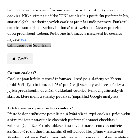
S cílem usnadnit uživatelům používat naše webové stránky využíváme
cookies. Kliknutím na tlačítko "OK" souhlasíte s použitím preferenčních,
statistických i marketingových cookies pro nás i naše partnery. Funkční
cookies jsou v rámci zachování funkčnosti webu používány po celou
dobu procházení webem. Podrobné informace a nastavení ke cookies
najdete
zde
.
Odmítnout vše
Souhlasím
Zavřít
Co jsou cookies?
Cookies jsou krátké textové informace, které jsou uloženy ve Vašem
prohlížeči. Tyto informace běžně používají všechny webové stránky a
jejich procházením dochází k ukládání cookies. Pomocí partnerských
skriptů, které mohou stránky používat (například Google analytics
Jak lze nastavit práci webu s cookies?
Přestože doporučujeme povolit používání všech typů cookies, práci webu
s nimi můžete nastavit dle vlastních preferencí pomocí checkboxů
zobrazených níže. Po odsouhlasení nastavení práce s cookies můžete
změnit své rozhodnutí smazáním či editací cookies přímo v nastavení
Vašeho prohlížeče. Podrobnější informace k promazání cookies najdete v