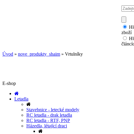
Hl
zboží
Hl
článcí
Úvod
»
nove_produkty_shaim
»
Vrtulníky
E-shop
Letadla
Stavebnice - letecké modely
RC letadla - drak letadla
RC letadla - RTF, PNP
Házedla, létající draci