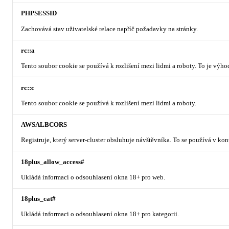
PHPSESSID
Zachovává stav uživatelské relace napříč požadavky na stránky.
rc::a
Tento soubor cookie se používá k rozlišení mezi lidmi a roboty. To je výh
rc::c
Tento soubor cookie se používá k rozlišení mezi lidmi a roboty.
AWSALBCORS
Registruje, který server-cluster obsluhuje návštěvníka. To se používá v ko
18plus_allow_access#
Ukládá informaci o odsouhlasení okna 18+ pro web.
18plus_cat#
Ukládá informaci o odsouhlasení okna 18+ pro kategorii.