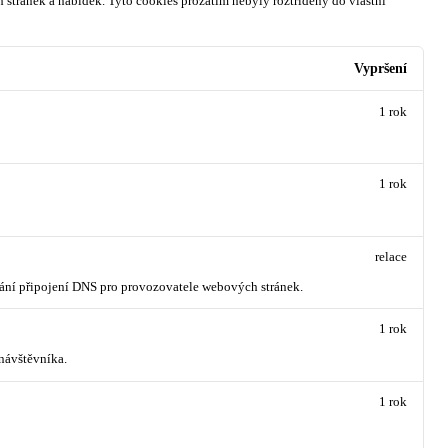
 stránek a nabídek.
Tyto cookies prozatím nebyly roztříděny do vlastní
Vypršení
1 rok
1 rok
relace
vání připojení DNS pro provozovatele webových stránek.
1 rok
návštěvníka.
1 rok