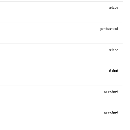
relace
persistentní
relace
6 dnů
neznámý
neznámý