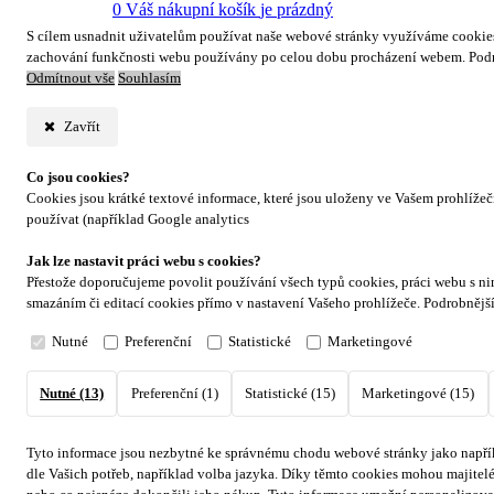
0
Váš nákupní košík
je prázdný
S cílem usnadnit uživatelům používat naše webové stránky využíváme cookies. 
zachování funkčnosti webu používány po celou dobu procházení webem. Podr
Odmítnout vše
Souhlasím
Zavřít
Co jsou cookies?
Cookies jsou krátké textové informace, které jsou uloženy ve Vašem prohlíže
používat (například Google analytics
Jak lze nastavit práci webu s cookies?
Přestože doporučujeme povolit používání všech typů cookies, práci webu s ni
smazáním či editací cookies přímo v nastavení Vašeho prohlížeče. Podrobnějš
Nutné
Preferenční
Statistické
Marketingové
Nutné (13)
Preferenční (1)
Statistické (15)
Marketingové (15)
Tyto informace jsou nezbytné ke správnému chodu webové stránky jako napřík
dle Vašich potřeb, například volba jazyka.
Díky těmto cookies mohou majitelé 