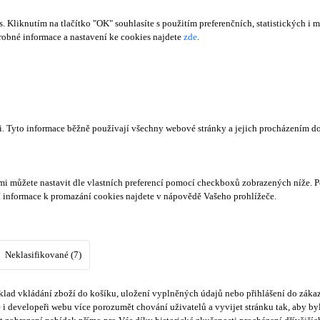
Kliknutím na tlačítko "OK" souhlasíte s použitím preferenčních, statistických i m
obné informace a nastavení ke cookies najdete
zde
.
či. Tyto informace běžně používají všechny webové stránky a jejich procházením d
mi můžete nastavit dle vlastních preferencí pomocí checkboxů zobrazených níže. P
í informace k promazání cookies najdete v nápovědě Vašeho prohlížeče.
Neklasifikované (7)
lad vkládání zboží do košíku, uložení vyplněných údajů nebo přihlášení do zákaz
i developeři webu více porozumět chování uživatelů a vyvijet stránku tak, aby byl