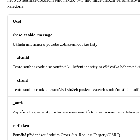
nebo co nejsnáze dokončili jeho nákup.
Tyto informace umožní personalizovat
kategorie.
Účel
show_cookie_message
Ukládá informaci o potřebě zobrazení cookie lišty
__zlcmid
Tento soubor cookie se používá k uložení identity návštěvníka během návšt
__cfruid
Tento soubor cookie je součástí služeb poskytovaných společností Cloudf
_auth
Zajišťuje bezpečnost procházení návštěvníků tím, že zabraňuje padělání 
csrftoken
Pomáhá předcházet útokům Cross-Site Request Forgery (CSRF).