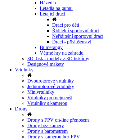
Házedla
Letadla na gumu
Létající draci
Draci pro děti
Řiditelní sportovní draci
Neřiditelní sportovní draci
Draci - příslušenství
Bumerangy
Větrné hry na zahradu
3D Tisk - modely z 3D tiskárny
Designové makety
Vrtulníky
Dvourotorové vrtulníky
Jednorotorové vrtulníky
Minivrtulníky
Vrtulníky pro nejmenší
Vrtulníky s kamerou
Drony
Drony s FPV on-line přenosem
Drony bez kamery
Drony s barometrem
Drony s kamerou bez FPV