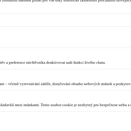
 zobrazení nabídek přímo pro Vás díky historické zkušenosti procházení dřívějších
ěv a preference návštěvníka deaktivovat naši funkci živého chatu.
lare – včetně vyrovnávání zátěže, doručování obsahu webových stránek a poskyto
požadavků mezi stránkami. Tento soubor cookie je nezbytný pro bezpečnost webu a 