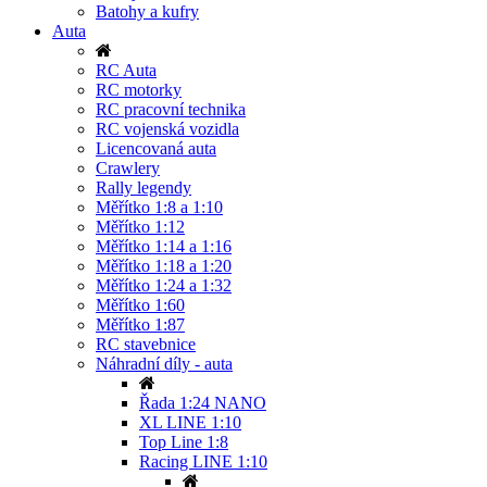
Batohy a kufry
Auta
RC Auta
RC motorky
RC pracovní technika
RC vojenská vozidla
Licencovaná auta
Crawlery
Rally legendy
Měřítko 1:8 a 1:10
Měřítko 1:12
Měřítko 1:14 a 1:16
Měřítko 1:18 a 1:20
Měřítko 1:24 a 1:32
Měřítko 1:60
Měřítko 1:87
RC stavebnice
Náhradní díly - auta
Řada 1:24 NANO
XL LINE 1:10
Top Line 1:8
Racing LINE 1:10