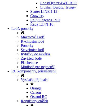
GhostFighter 4WD RTR
Crusher, Buggy, Truggy
Starter LINE 1:12
Crawlery
Rally Legends 1:10
Řada 1:14/1:16
Lodě, ponorky
Maketové Lodě
Rychlostní lodě
Ponorky
Stavebnice lodí
Rybičky do akvária
Zavážecí lodě
Plachetnice
Minilodě pro nejmenší
RC komponenty, příslušenství
Vysílače-přijímače
Orange
Carson
Ostatní RC
Regulátory otáček