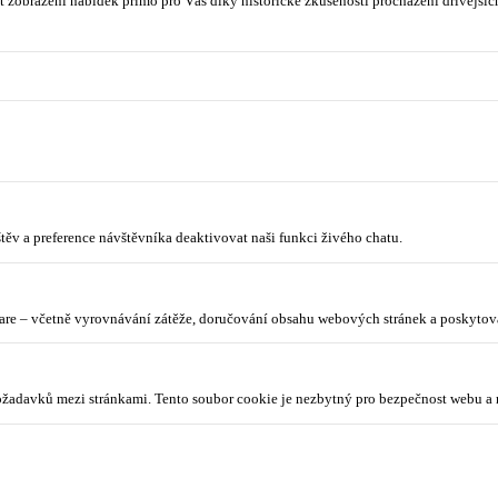
 zobrazení nabídek přímo pro Vás díky historické zkušenosti procházení dřívějších
ěv a preference návštěvníka deaktivovat naši funkci živého chatu.
lare – včetně vyrovnávání zátěže, doručování obsahu webových stránek a poskyto
požadavků mezi stránkami. Tento soubor cookie je nezbytný pro bezpečnost webu a 