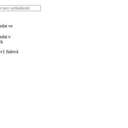
edat ve
edat v
ch
v1 fialová