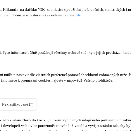
Kliknutím na tlačítko "OK" souhlasíte s použitím preferenčních, statistických i m
obné informace a nastavení ke cookies najdete
zde
.
či. Tyto informace běžně používají všechny webové stránky a jejich procházením d
mi můžete nastavit dle vlastních preferencí pomocí checkboxů zobrazených níže. P
í informace k promazání cookies najdete v nápovědě Vašeho prohlížeče.
Neklasifikované (7)
lad vkládání zboží do košíku, uložení vyplněných údajů nebo přihlášení do zákaz
i developeři webu více porozumět chování uživatelů a vyvijet stránku tak, aby byl