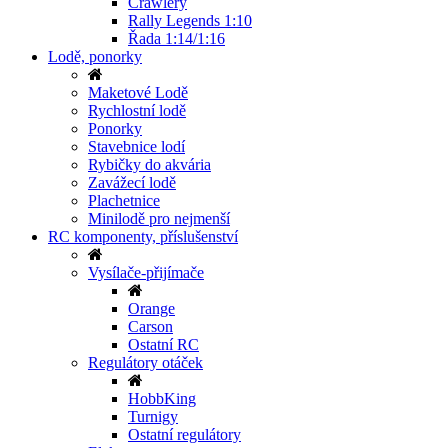
Crawlery
Rally Legends 1:10
Řada 1:14/1:16
Lodě, ponorky
Maketové Lodě
Rychlostní lodě
Ponorky
Stavebnice lodí
Rybičky do akvária
Zavážecí lodě
Plachetnice
Minilodě pro nejmenší
RC komponenty, příslušenství
Vysílače-přijímače
Orange
Carson
Ostatní RC
Regulátory otáček
HobbKing
Turnigy
Ostatní regulátory