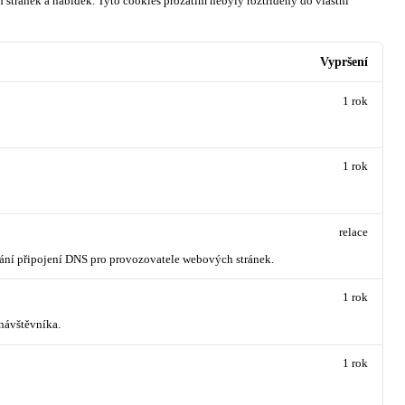
 stránek a nabídek.
Tyto cookies prozatím nebyly roztříděny do vlastní
Vypršení
1 rok
1 rok
relace
vání připojení DNS pro provozovatele webových stránek.
1 rok
návštěvníka.
1 rok