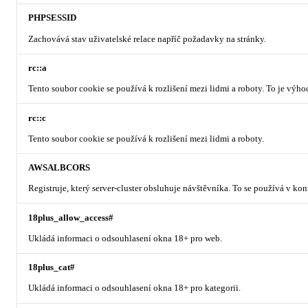
PHPSESSID
Zachovává stav uživatelské relace napříč požadavky na stránky.
rc::a
Tento soubor cookie se používá k rozlišení mezi lidmi a roboty. To je výh
rc::c
Tento soubor cookie se používá k rozlišení mezi lidmi a roboty.
AWSALBCORS
Registruje, který server-cluster obsluhuje návštěvníka. To se používá v ko
18plus_allow_access#
Ukládá informaci o odsouhlasení okna 18+ pro web.
18plus_cat#
Ukládá informaci o odsouhlasení okna 18+ pro kategorii.