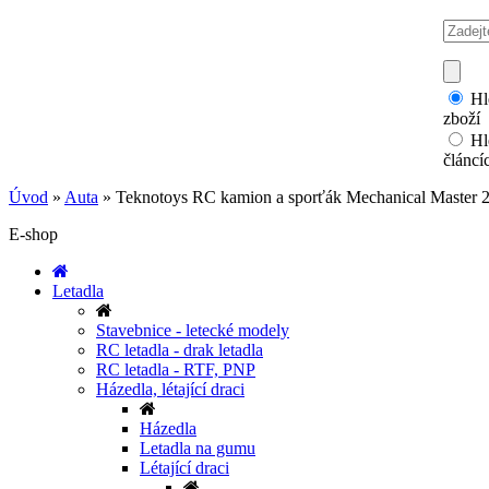
Hl
zboží
Hl
článcí
Úvod
»
Auta
»
Teknotoys RC kamion a sporťák Mechanical Master 2
E-shop
Letadla
Stavebnice - letecké modely
RC letadla - drak letadla
RC letadla - RTF, PNP
Házedla, létající draci
Házedla
Letadla na gumu
Létající draci