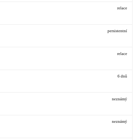
relace
persistentní
relace
6 dnů
neznámý
neznámý