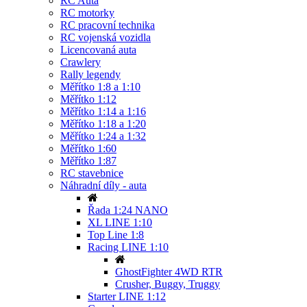
RC Auta
RC motorky
RC pracovní technika
RC vojenská vozidla
Licencovaná auta
Crawlery
Rally legendy
Měřítko 1:8 a 1:10
Měřítko 1:12
Měřítko 1:14 a 1:16
Měřítko 1:18 a 1:20
Měřítko 1:24 a 1:32
Měřítko 1:60
Měřítko 1:87
RC stavebnice
Náhradní díly - auta
Řada 1:24 NANO
XL LINE 1:10
Top Line 1:8
Racing LINE 1:10
GhostFighter 4WD RTR
Crusher, Buggy, Truggy
Starter LINE 1:12