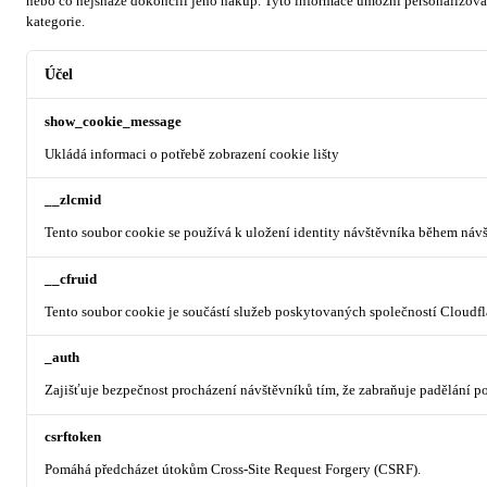
nebo co nejsnáze dokončili jeho nákup.
Tyto informace umožní personalizovat
kategorie.
Účel
show_cookie_message
Ukládá informaci o potřebě zobrazení cookie lišty
__zlcmid
Tento soubor cookie se používá k uložení identity návštěvníka během návšt
__cfruid
Tento soubor cookie je součástí služeb poskytovaných společností Cloudf
_auth
Zajišťuje bezpečnost procházení návštěvníků tím, že zabraňuje padělání 
csrftoken
Pomáhá předcházet útokům Cross-Site Request Forgery (CSRF).