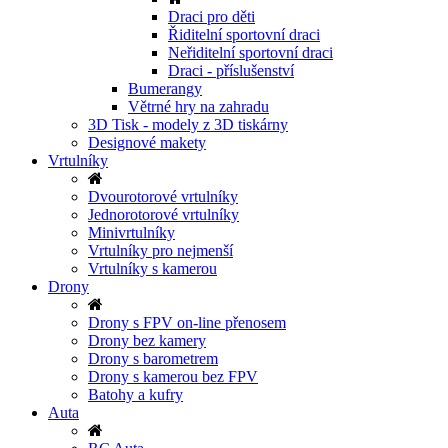
Draci pro děti
Řiditelní sportovní draci
Neřiditelní sportovní draci
Draci - příslušenství
Bumerangy
Větrné hry na zahradu
3D Tisk - modely z 3D tiskárny
Designové makety
Vrtulníky
Dvourotorové vrtulníky
Jednorotorové vrtulníky
Minivrtulníky
Vrtulníky pro nejmenší
Vrtulníky s kamerou
Drony
Drony s FPV on-line přenosem
Drony bez kamery
Drony s barometrem
Drony s kamerou bez FPV
Batohy a kufry
Auta