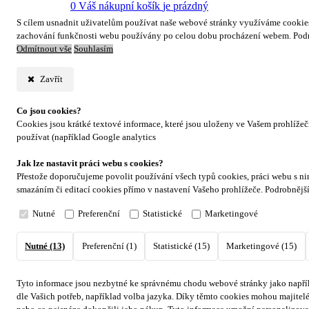
0
Váš nákupní košík
je prázdný
S cílem usnadnit uživatelům používat naše webové stránky využíváme cookies. 
zachování funkčnosti webu používány po celou dobu procházení webem. Podr
Odmítnout vše
Souhlasím
Zavřít
Co jsou cookies?
Cookies jsou krátké textové informace, které jsou uloženy ve Vašem prohlíže
používat (například Google analytics
Jak lze nastavit práci webu s cookies?
Přestože doporučujeme povolit používání všech typů cookies, práci webu s ni
smazáním či editací cookies přímo v nastavení Vašeho prohlížeče. Podrobnějš
Nutné
Preferenční
Statistické
Marketingové
Nutné (13)
Preferenční (1)
Statistické (15)
Marketingové (15)
Tyto informace jsou nezbytné ke správnému chodu webové stránky jako napřík
dle Vašich potřeb, například volba jazyka.
Díky těmto cookies mohou majitelé 