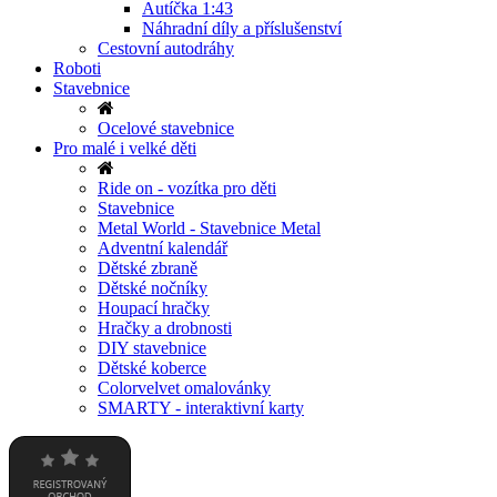
Autíčka 1:43
Náhradní díly a příslušenství
Cestovní autodráhy
Roboti
Stavebnice
Ocelové stavebnice
Pro malé i velké děti
Ride on - vozítka pro děti
Stavebnice
Metal World - Stavebnice Metal
Adventní kalendář
Dětské zbraně
Dětské nočníky
Houpací hračky
Hračky a drobnosti
DIY stavebnice
Dětské koberce
Colorvelvet omalovánky
SMARTY - interaktivní karty