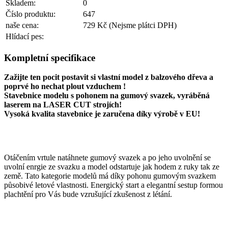
Skladem:
0
Číslo produktu:
647
naše cena:
729 Kč
(Nejsme plátci DPH)
Hlídací pes:
Kompletní specifikace
Zažijte ten pocit postavit si vlastní model z balzového dřeva a
poprvé ho nechat plout vzduchem !
Stavebnice modelu s pohonem na gumový svazek, vyráběná
laserem na LASER CUT strojích!
Vysoká kvalita stavebnice je zaručena díky výrobě v EU!
Otáčením vrtule natáhnete gumový svazek a po jeho uvolnění se
uvolní enrgie ze svazku a model odstartuje jak hodem z ruky tak ze
země. Tato kategorie modelů má díky pohonu gumovým svazkem
působivé letové vlastnosti. Energický start a elegantní sestup formou
plachtění pro Vás bude vzrušující zkušenost z létání.