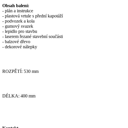
Obsah balení:
- plán a instrukce
- plastová vrtule s přední kapotáží
- podvozek a kola
- gumový svazek
- lepidlo pro stavbu
- laserem řezané stavební součásti
- balzové dřevo
- dekorové nálepky
ROZPĚTÍ: 530 mm
DÉLKA: 400 mm