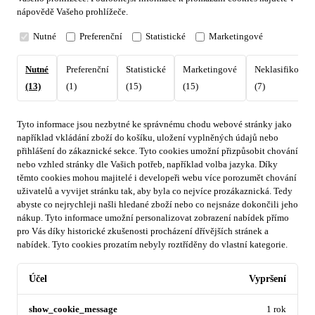
nápovědě Vašeho prohlížeče.
Nutné
Preferenční
Statistické
Marketingové
Nutné
Preferenční
Statistické
Marketingové
Neklasifikovan
(13)
(1)
(15)
(15)
(7)
Tyto informace jsou nezbytné ke správnému chodu webové stránky jako
například vkládání zboží do košíku, uložení vyplněných údajů nebo
přihlášení do zákaznické sekce.
Tyto cookies umožní přizpůsobit chování
nebo vzhled stránky dle Vašich potřeb, například volba jazyka.
Díky
těmto cookies mohou majitelé i developeři webu více porozumět chování
uživatelů a vyvijet stránku tak, aby byla co nejvíce prozákaznická. Tedy
abyste co nejrychleji našli hledané zboží nebo co nejsnáze dokončili jeho
nákup.
Tyto informace umožní personalizovat zobrazení nabídek přímo
pro Vás díky historické zkušenosti procházení dřívějších stránek a
nabídek.
Tyto cookies prozatím nebyly roztříděny do vlastní kategorie.
Účel
Vypršení
show_cookie_message
1 rok