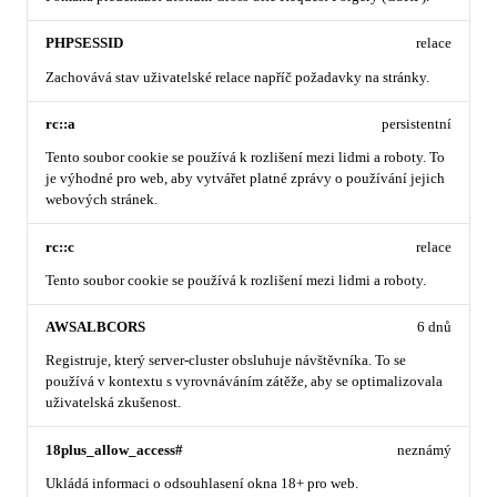
PHPSESSID
relace
Zachovává stav uživatelské relace napříč požadavky na stránky.
rc::a
persistentní
Tento soubor cookie se používá k rozlišení mezi lidmi a roboty. To
je výhodné pro web, aby vytvářet platné zprávy o používání jejich
webových stránek.
rc::c
relace
Tento soubor cookie se používá k rozlišení mezi lidmi a roboty.
AWSALBCORS
6 dnů
Registruje, který server-cluster obsluhuje návštěvníka. To se
používá v kontextu s vyrovnáváním zátěže, aby se optimalizovala
uživatelská zkušenost.
18plus_allow_access#
neznámý
Ukládá informaci o odsouhlasení okna 18+ pro web.