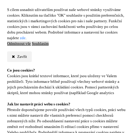
S cílem usnadnit uživatelům používat naše webové stránky využíváme
cookies. Kliknutím na tlačítko "OK" souhlasíte s použitím preferenčních,
statistických i marketingových cookies pro nás i naše partnery. Funkční
cookies jsou v rámci zachování funkčnosti webu používány po celou
dobu procházení webem. Podrobné informace a nastavení ke cookies
najdete
zde
.
Odmítnout vše
Souhlasím
Zavřít
Co jsou cookies?
Cookies jsou krátké textové informace, které jsou uloženy ve Vašem
prohlížeči. Tyto informace běžně používají všechny webové stránky a
jejich procházením dochází k ukládání cookies. Pomocí partnerských
skriptů, které mohou stránky používat (například Google analytics
Jak lze nastavit práci webu s cookies?
Přestože doporučujeme povolit používání všech typů cookies, práci webu
s nimi můžete nastavit dle vlastních preferencí pomocí checkboxů
zobrazených níže. Po odsouhlasení nastavení práce s cookies můžete
změnit své rozhodnutí smazáním či editací cookies přímo v nastavení
Vašeho prohlížeče. Podrobnější informace k promazání cookies najdete v