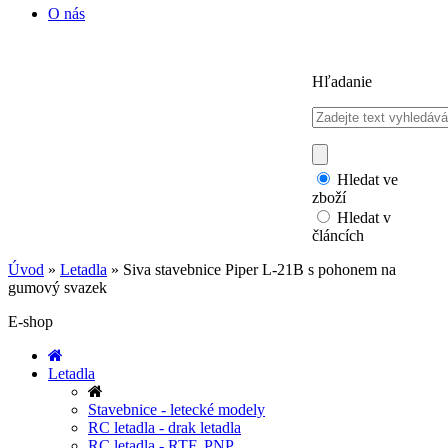
O nás
Hľadanie
Hledat ve
zboží
Hledat v
článcích
Úvod
»
Letadla
»
Siva stavebnice Piper L-21B s pohonem na
gumový svazek
E-shop
Letadla
Stavebnice - letecké modely
RC letadla - drak letadla
RC letadla - RTF, PNP