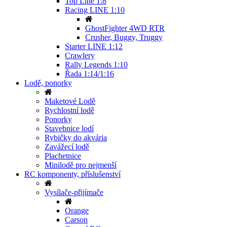
Top Line 1:8
Racing LINE 1:10
GhostFighter 4WD RTR
Crusher, Buggy, Truggy
Starter LINE 1:12
Crawlery
Rally Legends 1:10
Řada 1:14/1:16
Lodě, ponorky
Maketové Lodě
Rychlostní lodě
Ponorky
Stavebnice lodí
Rybičky do akvária
Zavážecí lodě
Plachetnice
Minilodě pro nejmenší
RC komponenty, příslušenství
Vysílače-přijímače
Orange
Carson