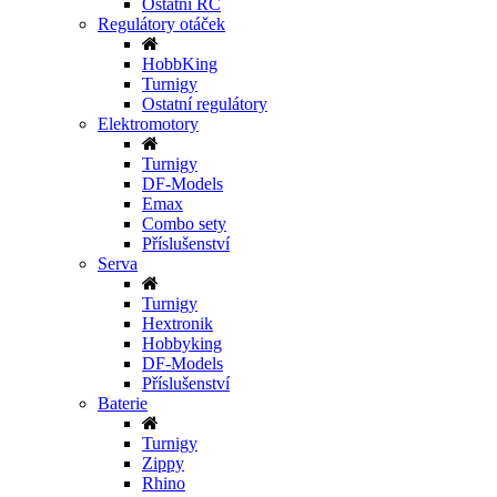
Ostatní RC
Regulátory otáček
HobbKing
Turnigy
Ostatní regulátory
Elektromotory
Turnigy
DF-Models
Emax
Combo sety
Příslušenství
Serva
Turnigy
Hextronik
Hobbyking
DF-Models
Příslušenství
Baterie
Turnigy
Zippy
Rhino