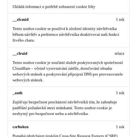
Ukládá informaci o potřebě zobrazení cookie lišty
__zlcmid
1 rok
Tento soubor cookie se používá k uložení identity návštěvníka
během návštěv a preference návštěvníka deaktivovat naši funkci
živého chatu.
__cfruid
relace
Tento soubor cookie je součástí služeb poskytovaných společností
Cloudflare – včetně vyrovnávání zátěže, doručování obsahu
webových stránek a poskytování připojení DNS pro provozovatele
webových stránek.
_auth
1 rok
Zajišťuje bezpečnost procházení návštěvníků tím, že zabraňuje
padělání požadavků mezi stránkami. Tento soubor cookie je
nezbytný pro bezpečnost webu a návštěvníka.
csrftoken
1 rok
Pomáhá předcházet útokům Cross-Site Request Forgery (CSRF).