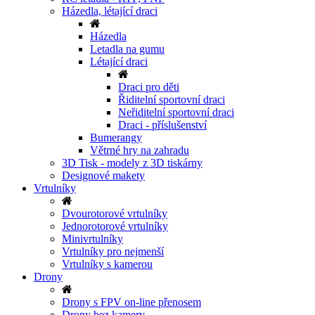
Házedla, létající draci
Házedla
Letadla na gumu
Létající draci
Draci pro děti
Řiditelní sportovní draci
Neřiditelní sportovní draci
Draci - příslušenství
Bumerangy
Větrné hry na zahradu
3D Tisk - modely z 3D tiskárny
Designové makety
Vrtulníky
Dvourotorové vrtulníky
Jednorotorové vrtulníky
Minivrtulníky
Vrtulníky pro nejmenší
Vrtulníky s kamerou
Drony
Drony s FPV on-line přenosem
Drony bez kamery