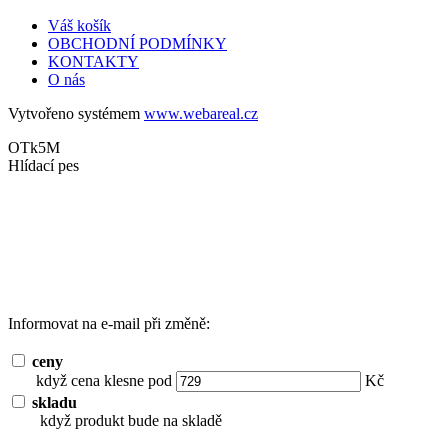
Váš košík
OBCHODNÍ PODMÍNKY
KONTAKTY
O nás
Vytvořeno systémem
www.webareal.cz
OTk5M
Hlídací pes
Informovat na e-mail při změně:
ceny
když cena klesne pod
Kč
skladu
když produkt bude na skladě