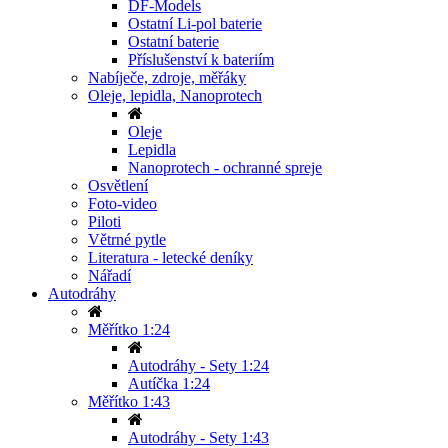
DF-Models
Ostatní Li-pol baterie
Ostatní baterie
Příslušenství k bateriím
Nabíječe, zdroje, měřáky
Oleje, lepidla, Nanoprotech
Oleje
Lepidla
Nanoprotech - ochranné spreje
Osvětlení
Foto-video
Piloti
Větrné pytle
Literatura - letecké deníky
Nářadí
Autodráhy
Měřítko 1:24
Autodráhy - Sety 1:24
Autíčka 1:24
Měřítko 1:43
Autodráhy - Sety 1:43