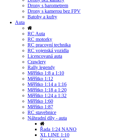
Drony s barometrem
Drony s kamerou bez FPV
Batohy a kufry
Auta
RC Auta
RC motorky
RC pracovní technika
RC vojenská vozidla
Licencovaná auta
Crawlery
Rally legendy
Měřítko 1:8 a 1:10
Měřítko 1:12
Měřítko 1:14 a 1:16
Měřítko 1:18 a 1:20
Měřítko 1:24 a 1:32
Měřítko 1:60
Měřítko 1:87
RC stavebnice
Náhradní díly - auta
Řada 1:24 NANO
XL LINE 1:10