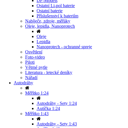
DF-Models
Ostatní Li-pol baterie
Ostatní baterie
Příslušenství k bateriím
Nabíječe, zdroje, měřáky
Oleje, lepidla, Nanoprotech
Oleje
Lepidla
Nanoprotech - ochranné spreje
Osvětlení
Foto-video
Piloti
Větrné pytle
Literatura - letecké deníky
Nářadí
Autodráhy
Měřítko 1:24
Autodráhy - Sety 1:24
Autíčka 1:24
Měřítko 1:43
Autodráhy - Sety 1:43