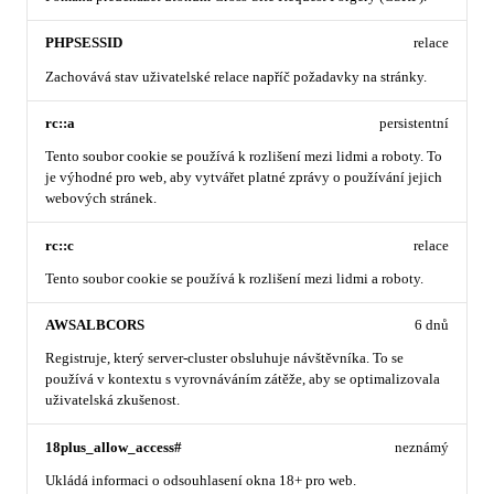
PHPSESSID
relace
Zachovává stav uživatelské relace napříč požadavky na stránky.
rc::a
persistentní
Tento soubor cookie se používá k rozlišení mezi lidmi a roboty. To
je výhodné pro web, aby vytvářet platné zprávy o používání jejich
webových stránek.
rc::c
relace
Tento soubor cookie se používá k rozlišení mezi lidmi a roboty.
AWSALBCORS
6 dnů
Registruje, který server-cluster obsluhuje návštěvníka. To se
používá v kontextu s vyrovnáváním zátěže, aby se optimalizovala
uživatelská zkušenost.
18plus_allow_access#
neznámý
Ukládá informaci o odsouhlasení okna 18+ pro web.