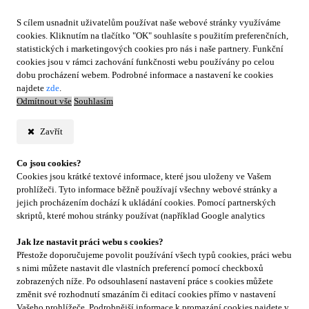
S cílem usnadnit uživatelům používat naše webové stránky využíváme
cookies. Kliknutím na tlačítko "OK" souhlasíte s použitím preferenčních,
statistických i marketingových cookies pro nás i naše partnery. Funkční
cookies jsou v rámci zachování funkčnosti webu používány po celou
dobu procházení webem. Podrobné informace a nastavení ke cookies
najdete
zde
.
Odmítnout vše
Souhlasím
Zavřít
Co jsou cookies?
Cookies jsou krátké textové informace, které jsou uloženy ve Vašem
prohlížeči. Tyto informace běžně používají všechny webové stránky a
jejich procházením dochází k ukládání cookies. Pomocí partnerských
skriptů, které mohou stránky používat (například Google analytics
Jak lze nastavit práci webu s cookies?
Přestože doporučujeme povolit používání všech typů cookies, práci webu
s nimi můžete nastavit dle vlastních preferencí pomocí checkboxů
zobrazených níže. Po odsouhlasení nastavení práce s cookies můžete
změnit své rozhodnutí smazáním či editací cookies přímo v nastavení
Vašeho prohlížeče. Podrobnější informace k promazání cookies najdete v