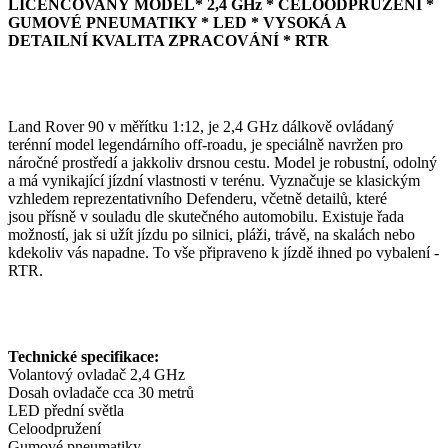
LICENCOVANÝ MODEL* 2,4 GHz * CELOODPRUŽENÍ *
GUMOVÉ PNEUMATIKY * LED * VYSOKÁ A
DETAILNÍ KVALITA ZPRACOVÁNÍ * RTR
Land Rover 90 v měřítku 1:12, je 2,4 GHz dálkově ovládaný
terénní model legendárního off-roadu, je speciálně navržen pro
náročné prostředí a jakkoliv drsnou cestu. Model je robustní, odolný
a má vynikající jízdní vlastnosti v terénu. Vyznačuje se klasickým
vzhledem reprezentativního Defenderu, včetně detailů, které
jsou přísně v souladu dle skutečného automobilu. Existuje řada
možností, jak si užít jízdu po silnici, pláži, trávě, na skalách nebo
kdekoliv vás napadne. To vše připraveno k jízdě ihned po vybalení -
RTR.
Technické specifikace:
Volantový ovladač 2,4 GHz
Dosah ovladače cca 30 metrů
LED přední světla
Celoodpružení
Gumové pneumatiky