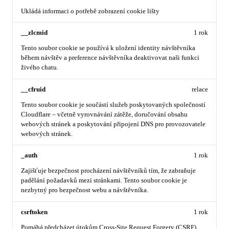
Ukládá informaci o potřebě zobrazení cookie lišty
__zlcmid
1 rok
Tento soubor cookie se používá k uložení identity návštěvníka
během návštěv a preference návštěvníka deaktivovat naši funkci
živého chatu.
__cfruid
relace
Tento soubor cookie je součástí služeb poskytovaných společností
Cloudflare – včetně vyrovnávání zátěže, doručování obsahu
webových stránek a poskytování připojení DNS pro provozovatele
webových stránek.
_auth
1 rok
Zajišťuje bezpečnost procházení návštěvníků tím, že zabraňuje
padělání požadavků mezi stránkami. Tento soubor cookie je
nezbytný pro bezpečnost webu a návštěvníka.
csrftoken
1 rok
Pomáhá předcházet útokům Cross-Site Request Forgery (CSRF).