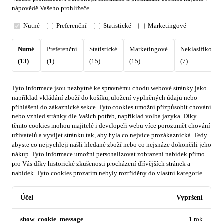
nápovědě Vašeho prohlížeče.
Nutné
Preferenční
Statistické
Marketingové
Nutné
Preferenční
Statistické
Marketingové
Neklasifikovan
(13)
(1)
(15)
(15)
(7)
Tyto informace jsou nezbytné ke správnému chodu webové stránky jako
například vkládání zboží do košíku, uložení vyplněných údajů nebo
přihlášení do zákaznické sekce.
Tyto cookies umožní přizpůsobit chování
nebo vzhled stránky dle Vašich potřeb, například volba jazyka.
Díky
těmto cookies mohou majitelé i developeři webu více porozumět chování
uživatelů a vyvijet stránku tak, aby byla co nejvíce prozákaznická. Tedy
abyste co nejrychleji našli hledané zboží nebo co nejsnáze dokončili jeho
nákup.
Tyto informace umožní personalizovat zobrazení nabídek přímo
pro Vás díky historické zkušenosti procházení dřívějších stránek a
nabídek.
Tyto cookies prozatím nebyly roztříděny do vlastní kategorie.
Účel
Vypršení
show_cookie_message
1 rok