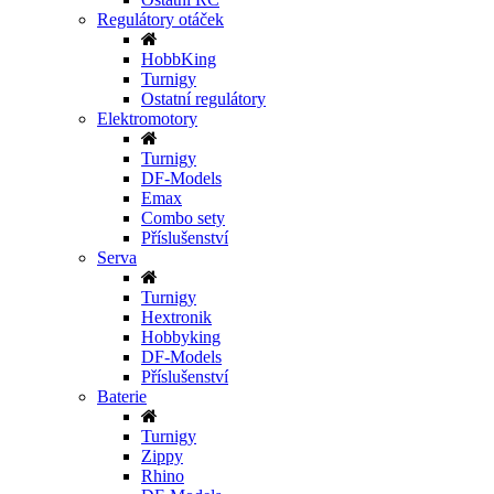
Regulátory otáček
HobbKing
Turnigy
Ostatní regulátory
Elektromotory
Turnigy
DF-Models
Emax
Combo sety
Příslušenství
Serva
Turnigy
Hextronik
Hobbyking
DF-Models
Příslušenství
Baterie
Turnigy
Zippy
Rhino