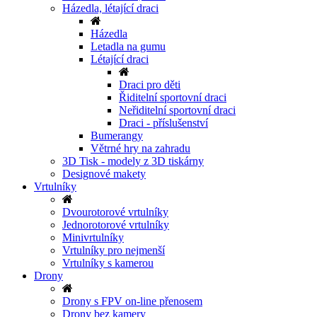
Házedla, létající draci
Házedla
Letadla na gumu
Létající draci
Draci pro děti
Řiditelní sportovní draci
Neřiditelní sportovní draci
Draci - příslušenství
Bumerangy
Větrné hry na zahradu
3D Tisk - modely z 3D tiskárny
Designové makety
Vrtulníky
Dvourotorové vrtulníky
Jednorotorové vrtulníky
Minivrtulníky
Vrtulníky pro nejmenší
Vrtulníky s kamerou
Drony
Drony s FPV on-line přenosem
Drony bez kamery