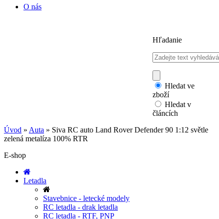
O nás
Hľadanie
Hledat ve
zboží
Hledat v
článcích
Úvod
»
Auta
»
Siva RC auto Land Rover Defender 90 1:12 světle
zelená metalíza 100% RTR
E-shop
Letadla
Stavebnice - letecké modely
RC letadla - drak letadla
RC letadla - RTF, PNP