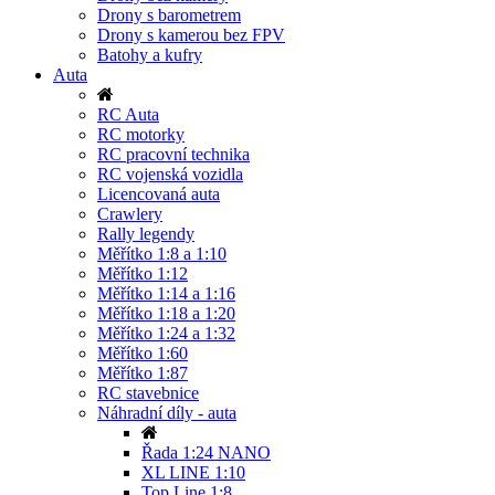
Drony s barometrem
Drony s kamerou bez FPV
Batohy a kufry
Auta
RC Auta
RC motorky
RC pracovní technika
RC vojenská vozidla
Licencovaná auta
Crawlery
Rally legendy
Měřítko 1:8 a 1:10
Měřítko 1:12
Měřítko 1:14 a 1:16
Měřítko 1:18 a 1:20
Měřítko 1:24 a 1:32
Měřítko 1:60
Měřítko 1:87
RC stavebnice
Náhradní díly - auta
Řada 1:24 NANO
XL LINE 1:10
Top Line 1:8