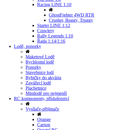
Racing LINE 1:10
GhostFighter 4WD RTR
Crusher, Buggy, Truggy
Starter LINE 1:12
Crawlery
Rally Legends 1:10
Řada 1:14/1:16
Lodě, ponorky
Maketové Lodě
Rychlostní lodě
Ponorky
Stavebnice lodí
Rybičky do akvária
Zavážecí lodě
Plachetnice
Minilodě pro nejmenší
RC komponenty, příslušenství
Vysílače-přijímače
Orange
Carson
Ostatní RC