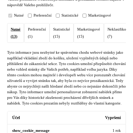
nápovědě Vašeho prohlížeče.
Nutné
Preferenční
Statistické
Marketingové
Nutné
Preferenční
Statistické
Marketingové
Neklasifikovan
(13)
(1)
(15)
(15)
(7)
Tyto informace jsou nezbytné ke správnému chodu webové stránky jako
například vkládání zboží do košíku, uložení vyplněných údajů nebo
přihlášení do zákaznické sekce.
Tyto cookies umožní přizpůsobit chování
nebo vzhled stránky dle Vašich potřeb, například volba jazyka.
Díky
těmto cookies mohou majitelé i developeři webu více porozumět chování
uživatelů a vyvijet stránku tak, aby byla co nejvíce prozákaznická. Tedy
abyste co nejrychleji našli hledané zboží nebo co nejsnáze dokončili jeho
nákup.
Tyto informace umožní personalizovat zobrazení nabídek přímo
pro Vás díky historické zkušenosti procházení dřívějších stránek a
nabídek.
Tyto cookies prozatím nebyly roztříděny do vlastní kategorie.
Účel
Vypršení
show_cookie_message
1 rok