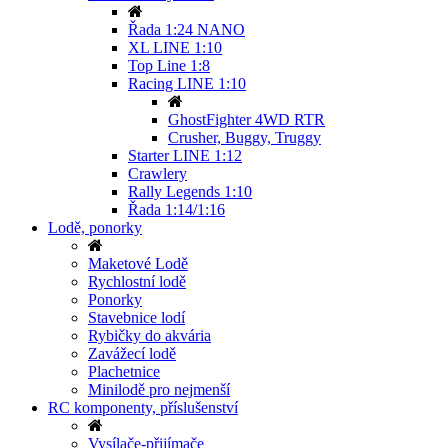
Řada 1:24 NANO
XL LINE 1:10
Top Line 1:8
Racing LINE 1:10
GhostFighter 4WD RTR
Crusher, Buggy, Truggy
Starter LINE 1:12
Crawlery
Rally Legends 1:10
Řada 1:14/1:16
Lodě, ponorky
Maketové Lodě
Rychlostní lodě
Ponorky
Stavebnice lodí
Rybičky do akvária
Zavážecí lodě
Plachetnice
Minilodě pro nejmenší
RC komponenty, příslušenství
Vysílače-přijímače