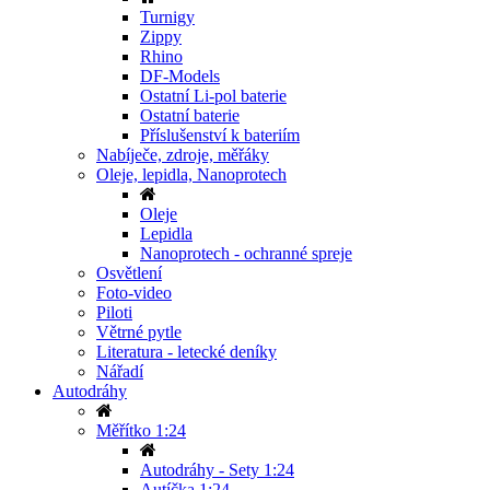
Turnigy
Zippy
Rhino
DF-Models
Ostatní Li-pol baterie
Ostatní baterie
Příslušenství k bateriím
Nabíječe, zdroje, měřáky
Oleje, lepidla, Nanoprotech
Oleje
Lepidla
Nanoprotech - ochranné spreje
Osvětlení
Foto-video
Piloti
Větrné pytle
Literatura - letecké deníky
Nářadí
Autodráhy
Měřítko 1:24
Autodráhy - Sety 1:24
Autíčka 1:24