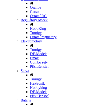
Orange
Carson
Ostatní RC
Regulátory otáček
HobbKing
Turnigy
Ostatní regulátory
Elektromotory
Turnigy
DF-Models
Emax
Combo sety
Příslušenství
Serva
Turnigy
Hextronik
Hobbyking
DF-Models
Příslušenství
Baterie