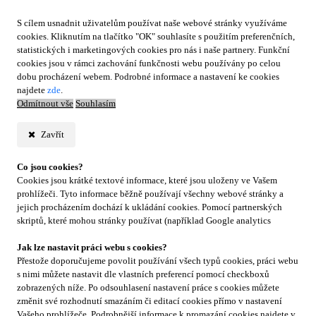
S cílem usnadnit uživatelům používat naše webové stránky využíváme
cookies. Kliknutím na tlačítko "OK" souhlasíte s použitím preferenčních,
statistických i marketingových cookies pro nás i naše partnery. Funkční
cookies jsou v rámci zachování funkčnosti webu používány po celou
dobu procházení webem. Podrobné informace a nastavení ke cookies
najdete
zde
.
Odmítnout vše
Souhlasím
Zavřít
Co jsou cookies?
Cookies jsou krátké textové informace, které jsou uloženy ve Vašem
prohlížeči. Tyto informace běžně používají všechny webové stránky a
jejich procházením dochází k ukládání cookies. Pomocí partnerských
skriptů, které mohou stránky používat (například Google analytics
Jak lze nastavit práci webu s cookies?
Přestože doporučujeme povolit používání všech typů cookies, práci webu
s nimi můžete nastavit dle vlastních preferencí pomocí checkboxů
zobrazených níže. Po odsouhlasení nastavení práce s cookies můžete
změnit své rozhodnutí smazáním či editací cookies přímo v nastavení
Vašeho prohlížeče. Podrobnější informace k promazání cookies najdete v