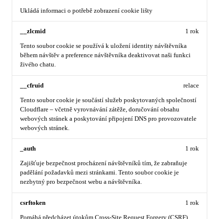
Ukládá informaci o potřebě zobrazení cookie lišty
__zlcmid
1 rok
Tento soubor cookie se používá k uložení identity návštěvníka
během návštěv a preference návštěvníka deaktivovat naši funkci
živého chatu.
__cfruid
relace
Tento soubor cookie je součástí služeb poskytovaných společností
Cloudflare – včetně vyrovnávání zátěže, doručování obsahu
webových stránek a poskytování připojení DNS pro provozovatele
webových stránek.
_auth
1 rok
Zajišťuje bezpečnost procházení návštěvníků tím, že zabraňuje
padělání požadavků mezi stránkami. Tento soubor cookie je
nezbytný pro bezpečnost webu a návštěvníka.
csrftoken
1 rok
Pomáhá předcházet útokům Cross-Site Request Forgery (CSRF).