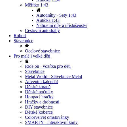
Měřítko 1:43
Autodráhy - Sety 1:43
Autíčka 1:43
Náhradní díly a příslušenství
Cestovní autodráhy
Roboti
Stavebnice
Ocelové stavebnice
Pro malé i velké děti
Ride on - vozítka pro děti
Stavebnice
Metal World - Stavebnice Metal
Adventní kalendář
Dětské zbraně
Dětské nočníky
Houpací hračky
Hračky a drobnosti
DIY stavebnice
Dětské koberce
Colorvelvet omalovánky
SMARTY - interaktivní karty