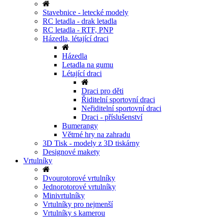
Stavebnice - letecké modely
RC letadla - drak letadla
RC letadla - RTF, PNP
Házedla, létající draci
Házedla
Letadla na gumu
Létající draci
Draci pro děti
Řiditelní sportovní draci
Neřiditelní sportovní draci
Draci - příslušenství
Bumerangy
Větrné hry na zahradu
3D Tisk - modely z 3D tiskárny
Designové makety
Vrtulníky
Dvourotorové vrtulníky
Jednorotorové vrtulníky
Minivrtulníky
Vrtulníky pro nejmenší
Vrtulníky s kamerou