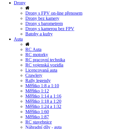
Drony
Drony s FPV on-line přenosem
Drony bez kamery
Drony s barometrem
Drony s kamerou bez FPV
Batohy a kufry
Auta
RC Auta
RC motorky
RC pracovní technika
RC vojenská vozidla
Licencovaná auta
Crawlery
Rally legendy
Měřítko 1:8 a 1:10
Měřítko 1:12
Měřítko 1:14 a 1:16
Měřítko 1:18 a 1:20
Měřítko 1:24 a 1:32
Měřítko 1:60
Měřítko 1:87
RC stavebnice
Náhradní díly - auta