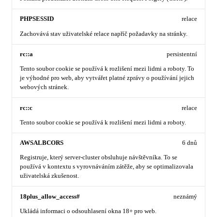
PHPSESSID
relace
Zachovává stav uživatelské relace napříč požadavky na stránky.
rc::a
persistentní
Tento soubor cookie se používá k rozlišení mezi lidmi a roboty. To
je výhodné pro web, aby vytvářet platné zprávy o používání jejich
webových stránek.
rc::c
relace
Tento soubor cookie se používá k rozlišení mezi lidmi a roboty.
AWSALBCORS
6 dnů
Registruje, který server-cluster obsluhuje návštěvníka. To se
používá v kontextu s vyrovnáváním zátěže, aby se optimalizovala
uživatelská zkušenost.
18plus_allow_access#
neznámý
Ukládá informaci o odsouhlasení okna 18+ pro web.