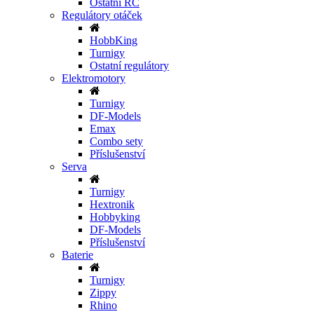
Ostatní RC
Regulátory otáček
HobbKing
Turnigy
Ostatní regulátory
Elektromotory
Turnigy
DF-Models
Emax
Combo sety
Příslušenství
Serva
Turnigy
Hextronik
Hobbyking
DF-Models
Příslušenství
Baterie
Turnigy
Zippy
Rhino