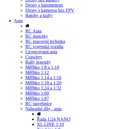
Drony s barometrem
Drony s kamerou bez FPV
Batohy a kufry
Auta
RC Auta
RC motorky
RC pracovní technika
RC vojenská vozidla
Licencovaná auta
Crawlery
Rally legendy
Měřítko 1:8 a 1:10
Měřítko 1:12
Měřítko 1:14 a 1:16
Měřítko 1:18 a 1:20
Měřítko 1:24 a 1:32
Měřítko 1:60
Měřítko 1:87
RC stavebnice
Náhradní díly - auta
Řada 1:24 NANO
XL LINE 1:10