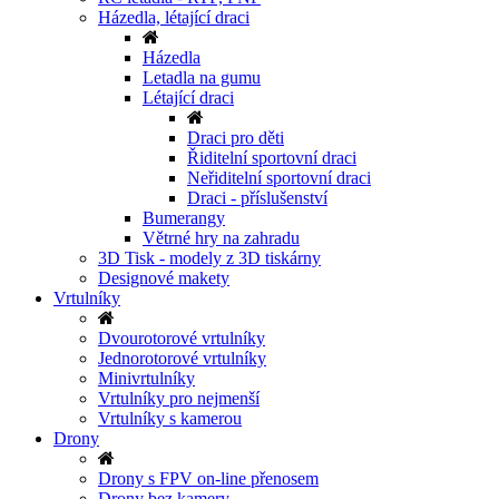
Házedla, létající draci
Házedla
Letadla na gumu
Létající draci
Draci pro děti
Řiditelní sportovní draci
Neřiditelní sportovní draci
Draci - příslušenství
Bumerangy
Větrné hry na zahradu
3D Tisk - modely z 3D tiskárny
Designové makety
Vrtulníky
Dvourotorové vrtulníky
Jednorotorové vrtulníky
Minivrtulníky
Vrtulníky pro nejmenší
Vrtulníky s kamerou
Drony
Drony s FPV on-line přenosem
Drony bez kamery