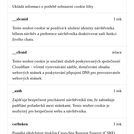
Ukládá informaci o potřebě zobrazení cookie lišty
__zlcmid
1 rok
Tento soubor cookie se používá k uložení identity návštěvníka
během návštěv a preference návštěvníka deaktivovat naši funkci
živého chatu.
__cfruid
relace
Tento soubor cookie je součástí služeb poskytovaných společností
Cloudflare – včetně vyrovnávání zátěže, doručování obsahu
webových stránek a poskytování připojení DNS pro provozovatele
webových stránek.
_auth
1 rok
Zajišťuje bezpečnost procházení návštěvníků tím, že zabraňuje
padělání požadavků mezi stránkami. Tento soubor cookie je
nezbytný pro bezpečnost webu a návštěvníka.
csrftoken
1 rok
Pomáhá předcházet útokům Cross-Site Request Forgery (CSRF).