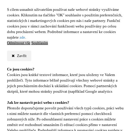
S cílem usnadnit uživatelům používat naše webové stránky využíváme
cookies. Kliknutím na tlačítko "OK" souhlasíte s použitím preferenčních,
statistických i marketingových cookies pro nás i naše partnery. Funkční
cookies jsou v rámci zachování funkčnosti webu používány po celou
dobu procházení webem. Podrobné informace a nastavení ke cookies
najdete
zde
.
Odmítnout vše
Souhlasím
Zavřít
Co jsou cookies?
Cookies jsou krátké textové informace, které jsou uloženy ve Vašem
prohlížeči. Tyto informace běžně používají všechny webové stránky a
jejich procházením dochází k ukládání cookies. Pomocí partnerských
skriptů, které mohou stránky používat (například Google analytics
Jak lze nastavit práci webu s cookies?
Přestože doporučujeme povolit používání všech typů cookies, práci webu
s nimi můžete nastavit dle vlastních preferencí pomocí checkboxů
zobrazených níže. Po odsouhlasení nastavení práce s cookies můžete
změnit své rozhodnutí smazáním či editací cookies přímo v nastavení
Vašeho prohlížeče. Podrobnější informace k promazání cookies najdete v