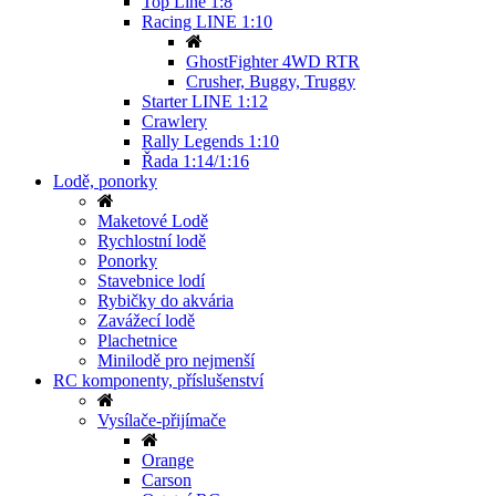
Top Line 1:8
Racing LINE 1:10
GhostFighter 4WD RTR
Crusher, Buggy, Truggy
Starter LINE 1:12
Crawlery
Rally Legends 1:10
Řada 1:14/1:16
Lodě, ponorky
Maketové Lodě
Rychlostní lodě
Ponorky
Stavebnice lodí
Rybičky do akvária
Zavážecí lodě
Plachetnice
Minilodě pro nejmenší
RC komponenty, příslušenství
Vysílače-přijímače
Orange
Carson