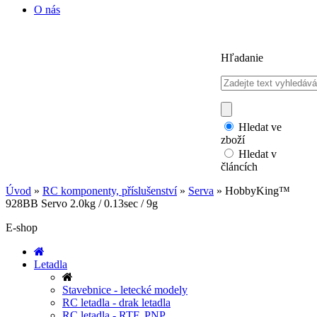
O nás
Hľadanie
Hledat ve
zboží
Hledat v
článcích
Úvod
»
RC komponenty, příslušenství
»
Serva
»
HobbyKing™
928BB Servo 2.0kg / 0.13sec / 9g
E-shop
Letadla
Stavebnice - letecké modely
RC letadla - drak letadla
RC letadla - RTF, PNP