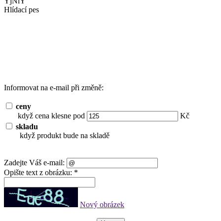
YjNlY
Hlídací pes
Informovat na e-mail při změně:
ceny
když cena klesne pod
Kč
skladu
když produkt bude na skladě
Zadejte Váš e-mail:
Opište text z obrázku: *
Nový obrázek