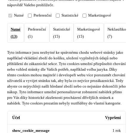
nápovědě Vašeho prohlížeče.
Nutné
Preferenční
Statistické
Marketingové
Nutné
Preferenční
Statistické
Marketingové
Neklasifikovan
(13)
(1)
(15)
(15)
(7)
Tyto informace jsou nezbytné ke správnému chodu webové stránky jako
například vkládání zboží do košíku, uložení vyplněných údajů nebo
přihlášení do zákaznické sekce.
Tyto cookies umožní přizpůsobit chování
nebo vzhled stránky dle Vašich potřeb, například volba jazyka.
Díky
těmto cookies mohou majitelé i developeři webu více porozumět chování
uživatelů a vyvijet stránku tak, aby byla co nejvíce prozákaznická. Tedy
abyste co nejrychleji našli hledané zboží nebo co nejsnáze dokončili jeho
nákup.
Tyto informace umožní personalizovat zobrazení nabídek přímo
pro Vás díky historické zkušenosti procházení dřívějších stránek a
nabídek.
Tyto cookies prozatím nebyly roztříděny do vlastní kategorie.
Účel
Vypršení
show_cookie_message
1 rok