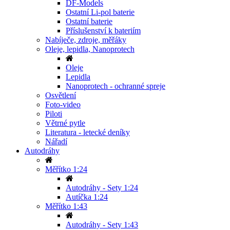
DF-Models
Ostatní Li-pol baterie
Ostatní baterie
Příslušenství k bateriím
Nabíječe, zdroje, měřáky
Oleje, lepidla, Nanoprotech
Oleje
Lepidla
Nanoprotech - ochranné spreje
Osvětlení
Foto-video
Piloti
Větrné pytle
Literatura - letecké deníky
Nářadí
Autodráhy
Měřítko 1:24
Autodráhy - Sety 1:24
Autíčka 1:24
Měřítko 1:43
Autodráhy - Sety 1:43