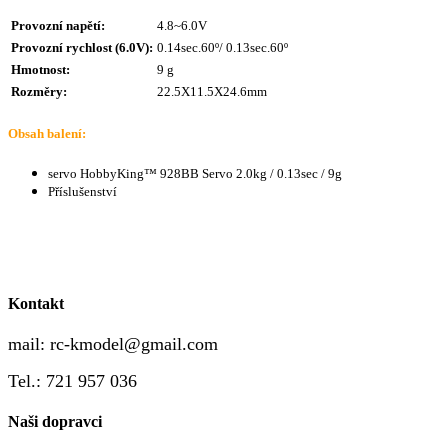
Provozní napětí:
4.8~6.0V
Provozní rychlost (6.0V):
0.14sec.60º/ 0.13sec.60º
Hmotnost:
9 g
Rozměry:
22.5X11.5X24.6mm
Obsah balení:
servo HobbyKing™ 928BB Servo 2.0kg / 0.13sec / 9g
Příslušenství
Kontakt
mail:
rc-kmodel@gmail.com
Tel.: 721 957 036
Naši dopravci