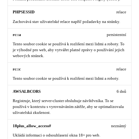
PHPSESSID
relace
Zachovává stav uživatelské relace napříč požadavky na stránky.
rc::a
persistentní
Tento soubor cookie se používá k rozlišení mezi lidmi a roboty. To
je výhodné pro web, aby vytvářet platné zprávy o používání jejich
webových stránek.
rc::c
relace
Tento soubor cookie se používá k rozlišení mezi lidmi a roboty.
AWSALBCORS
6 dnů
Registruje, který server-cluster obsluhuje návštěvníka. To se
používá v kontextu s vyrovnáváním zátěže, aby se optimalizovala
uživatelská zkušenost.
18plus_allow_access#
neznámý
Ukládá informaci o odsouhlasení okna 18+ pro web.