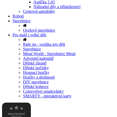
Autíčka 1:43
Náhradní díly a příslušenství
Cestovní autodráhy
Roboti
Stavebnice
Ocelové stavebnice
Pro malé i velké děti
Ride on - vozítka pro děti
Stavebnice
Metal World - Stavebnice Metal
Adventní kalendář
Dětské zbraně
Dětské nočníky
Houpací hračky
Hračky a drobnosti
DIY stavebnice
Dětské koberce
Colorvelvet omalovánky
SMARTY - interaktivní karty