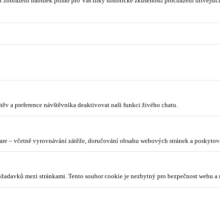
 zobrazení nabídek přímo pro Vás díky historické zkušenosti procházení dřívějších
ěv a preference návštěvníka deaktivovat naši funkci živého chatu.
lare – včetně vyrovnávání zátěže, doručování obsahu webových stránek a poskyto
požadavků mezi stránkami. Tento soubor cookie je nezbytný pro bezpečnost webu a 