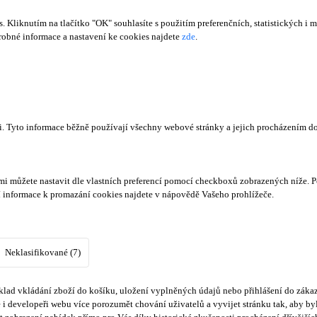
Kliknutím na tlačítko "OK" souhlasíte s použitím preferenčních, statistických i m
obné informace a nastavení ke cookies najdete
zde
.
či. Tyto informace běžně používají všechny webové stránky a jejich procházením d
mi můžete nastavit dle vlastních preferencí pomocí checkboxů zobrazených níže. P
í informace k promazání cookies najdete v nápovědě Vašeho prohlížeče.
Neklasifikované (7)
lad vkládání zboží do košíku, uložení vyplněných údajů nebo přihlášení do zákaz
i developeři webu více porozumět chování uživatelů a vyvijet stránku tak, aby byl