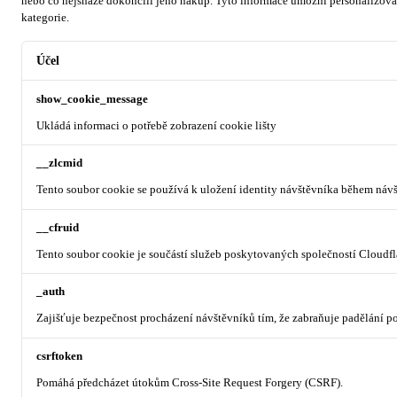
nebo co nejsnáze dokončili jeho nákup.
Tyto informace umožní personalizovat
kategorie.
Účel
show_cookie_message
Ukládá informaci o potřebě zobrazení cookie lišty
__zlcmid
Tento soubor cookie se používá k uložení identity návštěvníka během návšt
__cfruid
Tento soubor cookie je součástí služeb poskytovaných společností Cloudf
_auth
Zajišťuje bezpečnost procházení návštěvníků tím, že zabraňuje padělání 
csrftoken
Pomáhá předcházet útokům Cross-Site Request Forgery (CSRF).