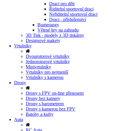
Draci pro děti
Řiditelní sportovní draci
Neřiditelní sportovní draci
Draci - příslušenství
Bumerangy
Větrné hry na zahradu
3D Tisk - modely z 3D tiskárny
Designové makety
Vrtulníky
Dvourotorové vrtulníky
Jednorotorové vrtulníky
Minivrtulníky
Vrtulníky pro nejmenší
Vrtulníky s kamerou
Drony
Drony s FPV on-line přenosem
Drony bez kamery
Drony s barometrem
Drony s kamerou bez FPV
Batohy a kufry
Auta
RC Auta