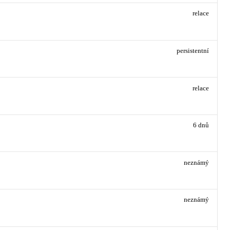
relace
persistentní
relace
6 dnů
neznámý
neznámý