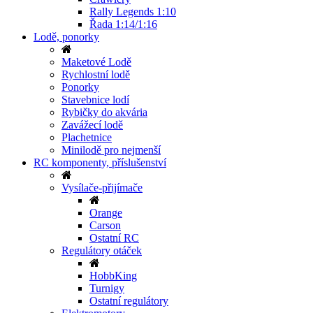
Rally Legends 1:10
Řada 1:14/1:16
Lodě, ponorky
Maketové Lodě
Rychlostní lodě
Ponorky
Stavebnice lodí
Rybičky do akvária
Zavážecí lodě
Plachetnice
Minilodě pro nejmenší
RC komponenty, příslušenství
Vysílače-přijímače
Orange
Carson
Ostatní RC
Regulátory otáček
HobbKing
Turnigy
Ostatní regulátory