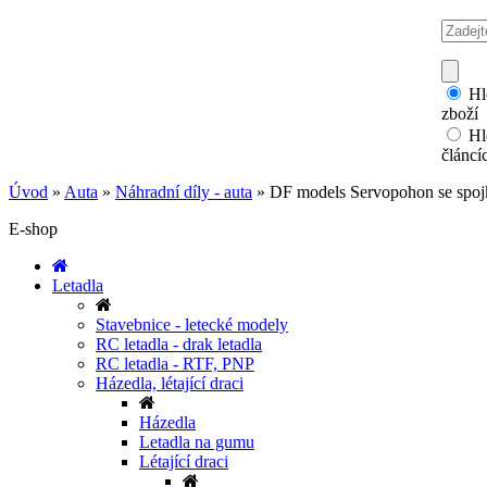
Hl
zboží
Hl
článcí
Úvod
»
Auta
»
Náhradní díly - auta
»
DF models Servopohon se spoj
E-shop
Letadla
Stavebnice - letecké modely
RC letadla - drak letadla
RC letadla - RTF, PNP
Házedla, létající draci
Házedla
Letadla na gumu
Létající draci