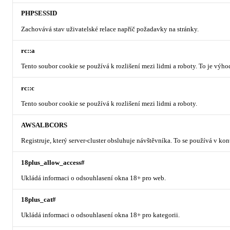
PHPSESSID
Zachovává stav uživatelské relace napříč požadavky na stránky.
rc::a
Tento soubor cookie se používá k rozlišení mezi lidmi a roboty. To je výh
rc::c
Tento soubor cookie se používá k rozlišení mezi lidmi a roboty.
AWSALBCORS
Registruje, který server-cluster obsluhuje návštěvníka. To se používá v ko
18plus_allow_access#
Ukládá informaci o odsouhlasení okna 18+ pro web.
18plus_cat#
Ukládá informaci o odsouhlasení okna 18+ pro kategorii.