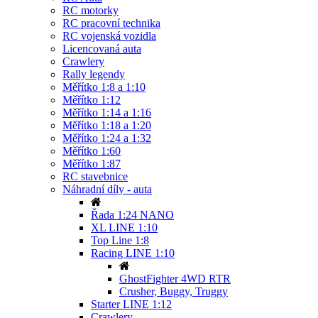
RC motorky
RC pracovní technika
RC vojenská vozidla
Licencovaná auta
Crawlery
Rally legendy
Měřítko 1:8 a 1:10
Měřítko 1:12
Měřítko 1:14 a 1:16
Měřítko 1:18 a 1:20
Měřítko 1:24 a 1:32
Měřítko 1:60
Měřítko 1:87
RC stavebnice
Náhradní díly - auta
Řada 1:24 NANO
XL LINE 1:10
Top Line 1:8
Racing LINE 1:10
GhostFighter 4WD RTR
Crusher, Buggy, Truggy
Starter LINE 1:12
Crawlery