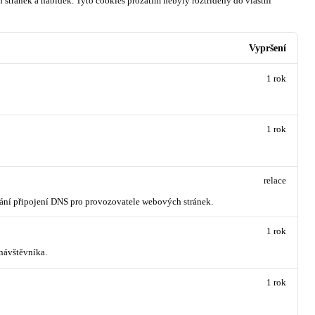
 stránek a nabídek.
Tyto cookies prozatím nebyly roztříděny do vlastní
Vypršení
1 rok
1 rok
relace
vání připojení DNS pro provozovatele webových stránek.
1 rok
návštěvníka.
1 rok