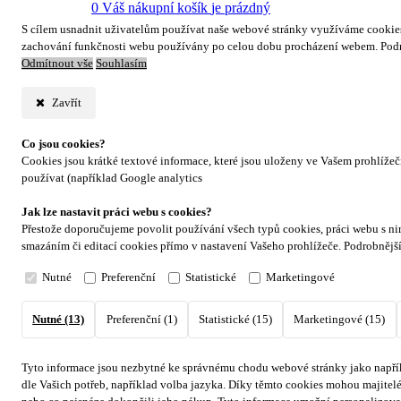
0
Váš nákupní košík
je prázdný
S cílem usnadnit uživatelům používat naše webové stránky využíváme cookies. 
zachování funkčnosti webu používány po celou dobu procházení webem. Podr
Odmítnout vše
Souhlasím
Zavřít
Co jsou cookies?
Cookies jsou krátké textové informace, které jsou uloženy ve Vašem prohlíže
používat (například Google analytics
Jak lze nastavit práci webu s cookies?
Přestože doporučujeme povolit používání všech typů cookies, práci webu s ni
smazáním či editací cookies přímo v nastavení Vašeho prohlížeče. Podrobnějš
Nutné
Preferenční
Statistické
Marketingové
Nutné (13)
Preferenční (1)
Statistické (15)
Marketingové (15)
Tyto informace jsou nezbytné ke správnému chodu webové stránky jako napřík
dle Vašich potřeb, například volba jazyka.
Díky těmto cookies mohou majitelé 