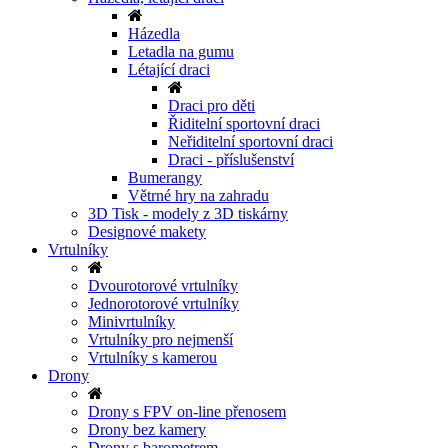
Házedla
Letadla na gumu
Létající draci
Draci pro děti
Řiditelní sportovní draci
Neřiditelní sportovní draci
Draci - příslušenství
Bumerangy
Větrné hry na zahradu
3D Tisk - modely z 3D tiskárny
Designové makety
Vrtulníky
Dvourotorové vrtulníky
Jednorotorové vrtulníky
Minivrtulníky
Vrtulníky pro nejmenší
Vrtulníky s kamerou
Drony
Drony s FPV on-line přenosem
Drony bez kamery
Drony s barometrem