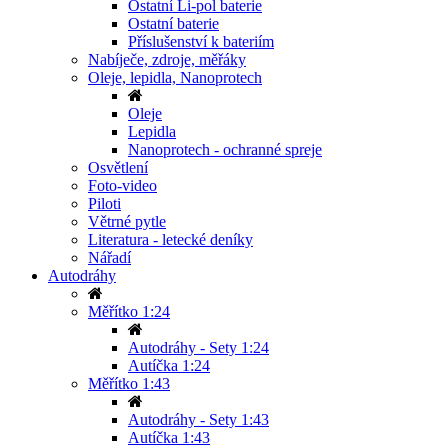
Ostatní Li-pol baterie
Ostatní baterie
Příslušenství k bateriím
Nabíječe, zdroje, měřáky
Oleje, lepidla, Nanoprotech
Oleje
Lepidla
Nanoprotech - ochranné spreje
Osvětlení
Foto-video
Piloti
Větrné pytle
Literatura - letecké deníky
Nářadí
Autodráhy
Měřítko 1:24
Autodráhy - Sety 1:24
Autíčka 1:24
Měřítko 1:43
Autodráhy - Sety 1:43
Autíčka 1:43