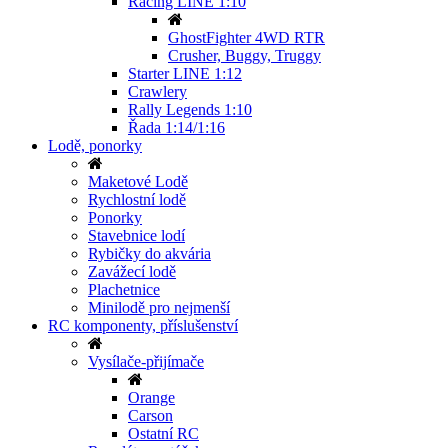
Racing LINE 1:10
GhostFighter 4WD RTR
Crusher, Buggy, Truggy
Starter LINE 1:12
Crawlery
Rally Legends 1:10
Řada 1:14/1:16
Lodě, ponorky
Maketové Lodě
Rychlostní lodě
Ponorky
Stavebnice lodí
Rybičky do akvária
Zavážecí lodě
Plachetnice
Minilodě pro nejmenší
RC komponenty, příslušenství
Vysílače-přijímače
Orange
Carson
Ostatní RC