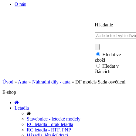
O nás
Hľadanie
Hledat ve
zboží
Hledat v
článcích
Úvod
»
Auta
»
Náhradní díly - auta
»
DF models Sada osvětlení
E-shop
Letadla
Stavebnice - letecké modely
RC letadla - drak letadla
RC letadla - RTF, PNP
Házedla, létající draci