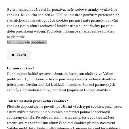
S cílem usnadnit uživatelům používat naše webové stránky využíváme
cookies. Kliknutím na tlačítko "OK" souhlasíte s použitím preferenčních,
statistických i marketingových cookies pro nás i naše partnery. Funkční
cookies jsou v rámci zachování funkčnosti webu používány po celou
dobu procházení webem. Podrobné informace a nastavení ke cookies
najdete
zde
.
Odmítnout vše
Souhlasím
Zavřít
Co jsou cookies?
Cookies jsou krátké textové informace, které jsou uloženy ve Vašem
prohlížeči. Tyto informace běžně používají všechny webové stránky a
jejich procházením dochází k ukládání cookies. Pomocí partnerských
skriptů, které mohou stránky používat (například Google analytics
Jak lze nastavit práci webu s cookies?
Přestože doporučujeme povolit používání všech typů cookies, práci webu
s nimi můžete nastavit dle vlastních preferencí pomocí checkboxů
zobrazených níže. Po odsouhlasení nastavení práce s cookies můžete
změnit své rozhodnutí smazáním či editací cookies přímo v nastavení
Vašeho prohlížeče. Podrobnější informace k promazání cookies najdete v