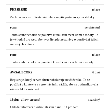
PHPSESSID
relace
Zachovává stav uživatelské relace napříč požadavky na stránky.
rc::a
persistentní
Tento soubor cookie se používá k rozlišení mezi lidmi a roboty. To
je výhodné pro web, aby vytvářet platné zprávy o používání jejich
webových stránek.
rc::c
relace
Tento soubor cookie se používá k rozlišení mezi lidmi a roboty.
AWSALBCORS
6 dnů
Registruje, který server-cluster obsluhuje návštěvníka. To se
používá v kontextu s vyrovnáváním zátěže, aby se optimalizovala
uživatelská zkušenost.
18plus_allow_access#
neznámý
Ukládá informaci o odsouhlasení okna 18+ pro web.