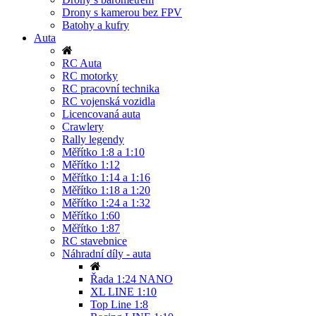
Drony s kamerou bez FPV
Batohy a kufry
Auta
RC Auta
RC motorky
RC pracovní technika
RC vojenská vozidla
Licencovaná auta
Crawlery
Rally legendy
Měřítko 1:8 a 1:10
Měřítko 1:12
Měřítko 1:14 a 1:16
Měřítko 1:18 a 1:20
Měřítko 1:24 a 1:32
Měřítko 1:60
Měřítko 1:87
RC stavebnice
Náhradní díly - auta
Řada 1:24 NANO
XL LINE 1:10
Top Line 1:8