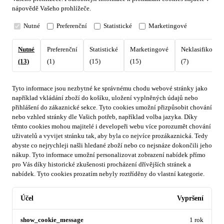
nápovědě Vašeho prohlížeče.
Nutné
Preferenční
Statistické
Marketingové
Nutné
Preferenční
Statistické
Marketingové
Neklasifikovan
(13)
(1)
(15)
(15)
(7)
Tyto informace jsou nezbytné ke správnému chodu webové stránky jako
například vkládání zboží do košíku, uložení vyplněných údajů nebo
přihlášení do zákaznické sekce.
Tyto cookies umožní přizpůsobit chování
nebo vzhled stránky dle Vašich potřeb, například volba jazyka.
Díky
těmto cookies mohou majitelé i developeři webu více porozumět chování
uživatelů a vyvijet stránku tak, aby byla co nejvíce prozákaznická. Tedy
abyste co nejrychleji našli hledané zboží nebo co nejsnáze dokončili jeho
nákup.
Tyto informace umožní personalizovat zobrazení nabídek přímo
pro Vás díky historické zkušenosti procházení dřívějších stránek a
nabídek.
Tyto cookies prozatím nebyly roztříděny do vlastní kategorie.
Účel
Vypršení
show_cookie_message
1 rok