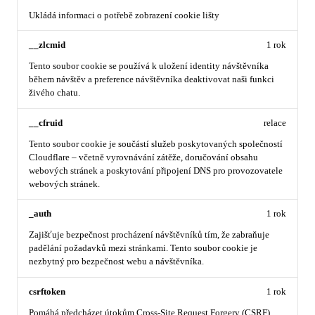
Ukládá informaci o potřebě zobrazení cookie lišty
__zlcmid
1 rok
Tento soubor cookie se používá k uložení identity návštěvníka
během návštěv a preference návštěvníka deaktivovat naši funkci
živého chatu.
__cfruid
relace
Tento soubor cookie je součástí služeb poskytovaných společností
Cloudflare – včetně vyrovnávání zátěže, doručování obsahu
webových stránek a poskytování připojení DNS pro provozovatele
webových stránek.
_auth
1 rok
Zajišťuje bezpečnost procházení návštěvníků tím, že zabraňuje
padělání požadavků mezi stránkami. Tento soubor cookie je
nezbytný pro bezpečnost webu a návštěvníka.
csrftoken
1 rok
Pomáhá předcházet útokům Cross-Site Request Forgery (CSRF).