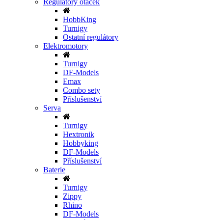
Regulátory otáček
HobbKing
Turnigy
Ostatní regulátory
Elektromotory
Turnigy
DF-Models
Emax
Combo sety
Příslušenství
Serva
Turnigy
Hextronik
Hobbyking
DF-Models
Příslušenství
Baterie
Turnigy
Zippy
Rhino
DF-Models