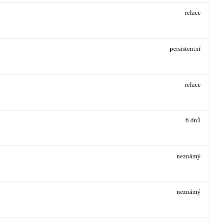
relace
persistentní
relace
6 dnů
neznámý
neznámý