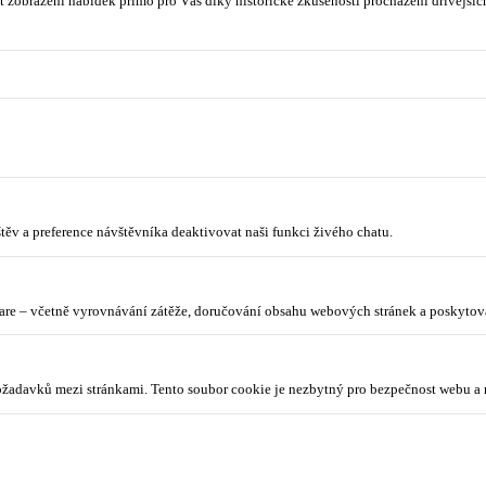
 zobrazení nabídek přímo pro Vás díky historické zkušenosti procházení dřívějších
ěv a preference návštěvníka deaktivovat naši funkci živého chatu.
lare – včetně vyrovnávání zátěže, doručování obsahu webových stránek a poskyto
požadavků mezi stránkami. Tento soubor cookie je nezbytný pro bezpečnost webu a 