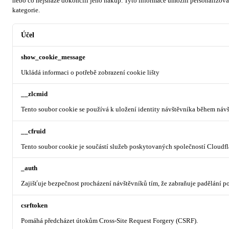
nebo co nejsnáze dokončili jeho nákup.
Tyto informace umožní personalizovat
kategorie.
Účel
show_cookie_message
Ukládá informaci o potřebě zobrazení cookie lišty
__zlcmid
Tento soubor cookie se používá k uložení identity návštěvníka během návšt
__cfruid
Tento soubor cookie je součástí služeb poskytovaných společností Cloudf
_auth
Zajišťuje bezpečnost procházení návštěvníků tím, že zabraňuje padělání 
csrftoken
Pomáhá předcházet útokům Cross-Site Request Forgery (CSRF).