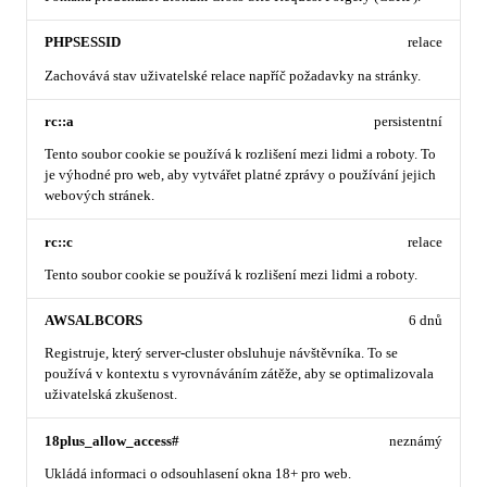
PHPSESSID
relace
Zachovává stav uživatelské relace napříč požadavky na stránky.
rc::a
persistentní
Tento soubor cookie se používá k rozlišení mezi lidmi a roboty. To
je výhodné pro web, aby vytvářet platné zprávy o používání jejich
webových stránek.
rc::c
relace
Tento soubor cookie se používá k rozlišení mezi lidmi a roboty.
AWSALBCORS
6 dnů
Registruje, který server-cluster obsluhuje návštěvníka. To se
používá v kontextu s vyrovnáváním zátěže, aby se optimalizovala
uživatelská zkušenost.
18plus_allow_access#
neznámý
Ukládá informaci o odsouhlasení okna 18+ pro web.