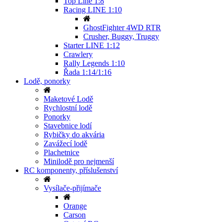
Top Line 1:8
Racing LINE 1:10
GhostFighter 4WD RTR
Crusher, Buggy, Truggy
Starter LINE 1:12
Crawlery
Rally Legends 1:10
Řada 1:14/1:16
Lodě, ponorky
Maketové Lodě
Rychlostní lodě
Ponorky
Stavebnice lodí
Rybičky do akvária
Zavážecí lodě
Plachetnice
Minilodě pro nejmenší
RC komponenty, příslušenství
Vysílače-přijímače
Orange
Carson