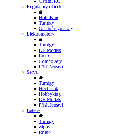
Ostatní RC
Regulátory otáček
HobbKing
Turnigy
Ostatní regulátory
Elektromotory
Turnigy
DF-Models
Emax
Combo sety
Příslušenství
Serva
Turnigy
Hextronik
Hobbyking
DF-Models
Příslušenství
Baterie
Turnigy
Zippy
Rhino