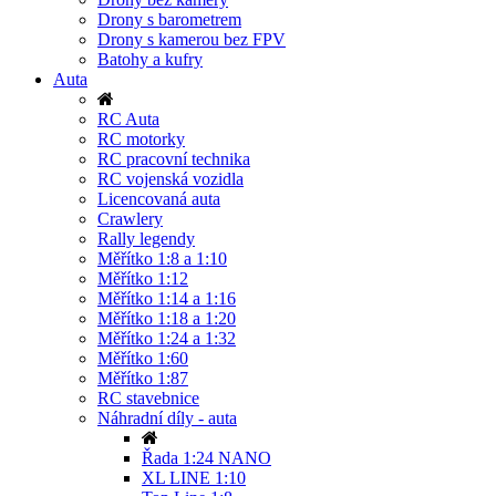
Drony s barometrem
Drony s kamerou bez FPV
Batohy a kufry
Auta
RC Auta
RC motorky
RC pracovní technika
RC vojenská vozidla
Licencovaná auta
Crawlery
Rally legendy
Měřítko 1:8 a 1:10
Měřítko 1:12
Měřítko 1:14 a 1:16
Měřítko 1:18 a 1:20
Měřítko 1:24 a 1:32
Měřítko 1:60
Měřítko 1:87
RC stavebnice
Náhradní díly - auta
Řada 1:24 NANO
XL LINE 1:10