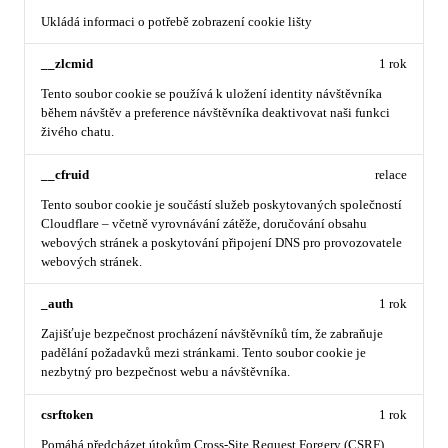
Ukládá informaci o potřebě zobrazení cookie lišty
__zlcmid
1 rok
Tento soubor cookie se používá k uložení identity návštěvníka
během návštěv a preference návštěvníka deaktivovat naši funkci
živého chatu.
__cfruid
relace
Tento soubor cookie je součástí služeb poskytovaných společností
Cloudflare – včetně vyrovnávání zátěže, doručování obsahu
webových stránek a poskytování připojení DNS pro provozovatele
webových stránek.
_auth
1 rok
Zajišťuje bezpečnost procházení návštěvníků tím, že zabraňuje
padělání požadavků mezi stránkami. Tento soubor cookie je
nezbytný pro bezpečnost webu a návštěvníka.
csrftoken
1 rok
Pomáhá předcházet útokům Cross-Site Request Forgery (CSRF).