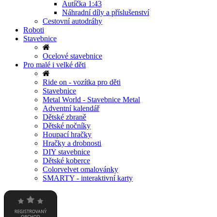
Autíčka 1:43
Náhradní díly a příslušenství
Cestovní autodráhy
Roboti
Stavebnice
Ocelové stavebnice
Pro malé i velké děti
Ride on - vozítka pro děti
Stavebnice
Metal World - Stavebnice Metal
Adventní kalendář
Dětské zbraně
Dětské nočníky
Houpací hračky
Hračky a drobnosti
DIY stavebnice
Dětské koberce
Colorvelvet omalovánky
SMARTY - interaktivní karty