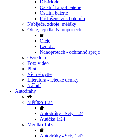
DF-Models
Ostatní Li-pol baterie
Ostatní baterie
Příslušenství k bateriím
Nabíječe, zdroje, měřáky
Oleje, lepidla, Nanoprotech
Oleje
Lepidla
Nanoprotech - ochranné spreje
Osvětlení
Foto-video
Piloti
Větrné pytle
Literatura - letecké deníky
Nářadí
Autodráhy
Měřítko 1:24
Autodráhy - Sety 1:24
Autíčka 1:24
Měřítko 1:43
Autodráhy - Sety 1:43