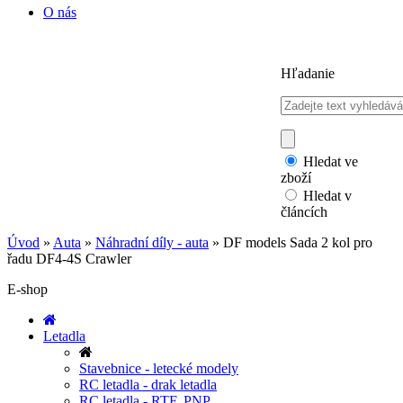
O nás
Hľadanie
Hledat ve
zboží
Hledat v
článcích
Úvod
»
Auta
»
Náhradní díly - auta
»
DF models Sada 2 kol pro
řadu DF4-4S Crawler
E-shop
Letadla
Stavebnice - letecké modely
RC letadla - drak letadla
RC letadla - RTF, PNP