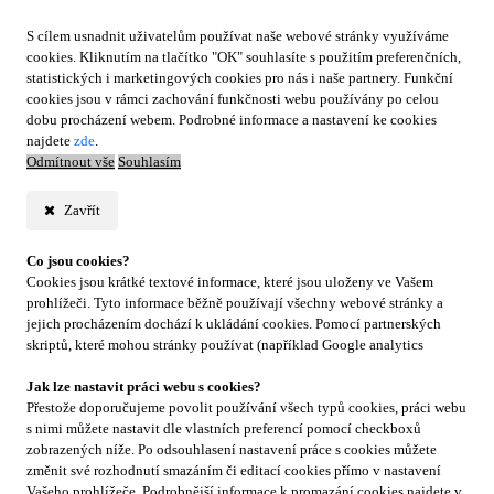
S cílem usnadnit uživatelům používat naše webové stránky využíváme
cookies. Kliknutím na tlačítko "OK" souhlasíte s použitím preferenčních,
statistických i marketingových cookies pro nás i naše partnery. Funkční
cookies jsou v rámci zachování funkčnosti webu používány po celou
dobu procházení webem. Podrobné informace a nastavení ke cookies
najdete
zde
.
Odmítnout vše
Souhlasím
Zavřít
Co jsou cookies?
Cookies jsou krátké textové informace, které jsou uloženy ve Vašem
prohlížeči. Tyto informace běžně používají všechny webové stránky a
jejich procházením dochází k ukládání cookies. Pomocí partnerských
skriptů, které mohou stránky používat (například Google analytics
Jak lze nastavit práci webu s cookies?
Přestože doporučujeme povolit používání všech typů cookies, práci webu
s nimi můžete nastavit dle vlastních preferencí pomocí checkboxů
zobrazených níže. Po odsouhlasení nastavení práce s cookies můžete
změnit své rozhodnutí smazáním či editací cookies přímo v nastavení
Vašeho prohlížeče. Podrobnější informace k promazání cookies najdete v