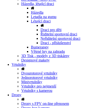
Házedla, létající draci
Házedla
Letadla na gumu
Létající draci
Draci pro děti
Řiditelní sportovní draci
Neřiditelní sportovní draci
Draci - příslušenství
Bumerangy
Větrné hry na zahradu
3D Tisk - modely z 3D tiskárny
Designové makety
Vrtulníky
Dvourotorové vrtulníky
Jednorotorové vrtulníky
Minivrtulníky
Vrtulníky pro nejmenší
Vrtulníky s kamerou
Drony
Drony s FPV on-line přenosem
Drony bez kamery