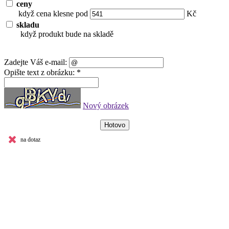
ceny
když cena klesne pod
Kč
skladu
když produkt bude na skladě
Zadejte Váš e-mail:
Opište text z obrázku: *
Nový obrázek
na dotaz