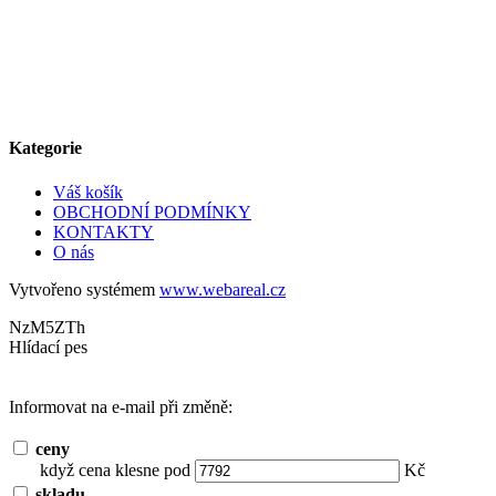
Kategorie
Váš košík
OBCHODNÍ PODMÍNKY
KONTAKTY
O nás
Vytvořeno systémem
www.webareal.cz
NzM5ZTh
Hlídací pes
Informovat na e-mail při změně:
ceny
když cena klesne pod
Kč
skladu