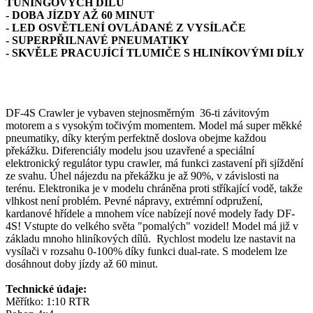
TUNINGOVÝCH DÍLŮ
- DOBA JÍZDY AŽ 60 MINUT
- LED OSVĚTLENÍ OVLÁDANÉ Z VYSÍLAČE
- SUPERPŘILNAVÉ PNEUMATIKY
- SKVĚLE PRACUJÍCÍ TLUMIČE S HLINÍKOVÝMI DÍLY
DF-4S Crawler je vybaven stejnosměrným 36-ti závitovým
motorem a s vysokým točivým momentem. Model má super měkké
pneumatiky, díky kterým perfektně doslova obejme každou
překážku. Diferenciály modelu jsou uzavřené a speciální
elektronický regulátor typu crawler, má funkci zastavení při sjíždění
ze svahu. Úhel nájezdu na překážku je až 90%, v závislosti na
terénu. Elektronika je v modelu chráněna proti stříkající vodě, takže
vlhkost není problém. Pevné nápravy, extrémní odpružení,
kardanové hřídele a mnohem více nabízejí nové modely řady DF-
4S!
Vstupte do velkého světa "pomalých" vozidel! Model má již v
základu mnoho hliníkových dílů. Rychlost modelu lze nastavit na
vysílači v rozsahu 0-100% díky funkci dual-rate. S modelem lze
dosáhnout doby jízdy až 60 minut.
Technické údaje:
Měřítko: 1:10 RTR