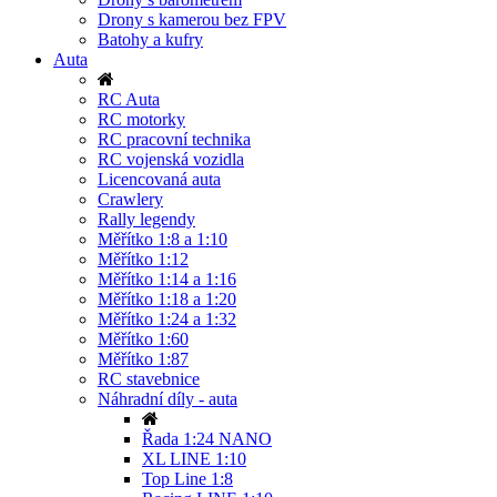
Drony s kamerou bez FPV
Batohy a kufry
Auta
RC Auta
RC motorky
RC pracovní technika
RC vojenská vozidla
Licencovaná auta
Crawlery
Rally legendy
Měřítko 1:8 a 1:10
Měřítko 1:12
Měřítko 1:14 a 1:16
Měřítko 1:18 a 1:20
Měřítko 1:24 a 1:32
Měřítko 1:60
Měřítko 1:87
RC stavebnice
Náhradní díly - auta
Řada 1:24 NANO
XL LINE 1:10
Top Line 1:8