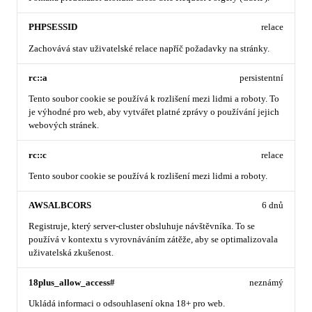
PHPSESSID
relace
Zachovává stav uživatelské relace napříč požadavky na stránky.
rc::a
persistentní
Tento soubor cookie se používá k rozlišení mezi lidmi a roboty. To
je výhodné pro web, aby vytvářet platné zprávy o používání jejich
webových stránek.
rc::c
relace
Tento soubor cookie se používá k rozlišení mezi lidmi a roboty.
AWSALBCORS
6 dnů
Registruje, který server-cluster obsluhuje návštěvníka. To se
používá v kontextu s vyrovnáváním zátěže, aby se optimalizovala
uživatelská zkušenost.
18plus_allow_access#
neznámý
Ukládá informaci o odsouhlasení okna 18+ pro web.