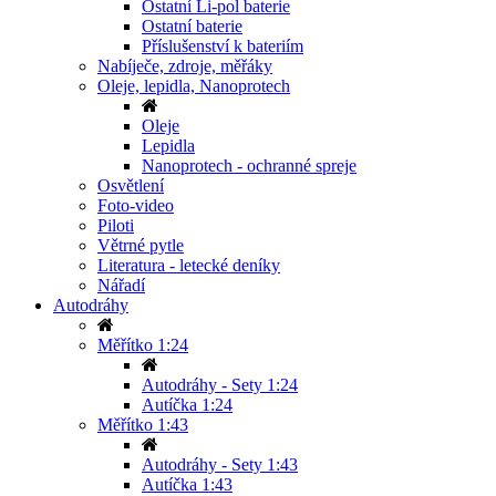
Ostatní Li-pol baterie
Ostatní baterie
Příslušenství k bateriím
Nabíječe, zdroje, měřáky
Oleje, lepidla, Nanoprotech
Oleje
Lepidla
Nanoprotech - ochranné spreje
Osvětlení
Foto-video
Piloti
Větrné pytle
Literatura - letecké deníky
Nářadí
Autodráhy
Měřítko 1:24
Autodráhy - Sety 1:24
Autíčka 1:24
Měřítko 1:43
Autodráhy - Sety 1:43
Autíčka 1:43