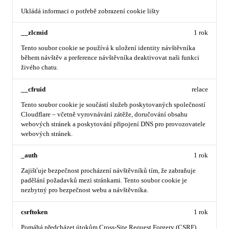
Ukládá informaci o potřebě zobrazení cookie lišty
__zlcmid
1 rok
Tento soubor cookie se používá k uložení identity návštěvníka
během návštěv a preference návštěvníka deaktivovat naši funkci
živého chatu.
__cfruid
relace
Tento soubor cookie je součástí služeb poskytovaných společností
Cloudflare – včetně vyrovnávání zátěže, doručování obsahu
webových stránek a poskytování připojení DNS pro provozovatele
webových stránek.
_auth
1 rok
Zajišťuje bezpečnost procházení návštěvníků tím, že zabraňuje
padělání požadavků mezi stránkami. Tento soubor cookie je
nezbytný pro bezpečnost webu a návštěvníka.
csrftoken
1 rok
Pomáhá předcházet útokům Cross-Site Request Forgery (CSRF).