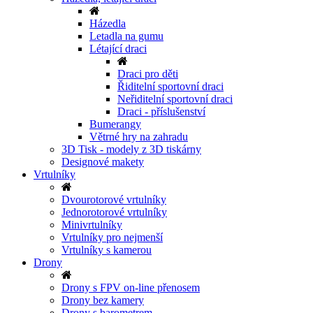
Házedla
Letadla na gumu
Létající draci
Draci pro děti
Řiditelní sportovní draci
Neřiditelní sportovní draci
Draci - příslušenství
Bumerangy
Větrné hry na zahradu
3D Tisk - modely z 3D tiskárny
Designové makety
Vrtulníky
Dvourotorové vrtulníky
Jednorotorové vrtulníky
Minivrtulníky
Vrtulníky pro nejmenší
Vrtulníky s kamerou
Drony
Drony s FPV on-line přenosem
Drony bez kamery
Drony s barometrem