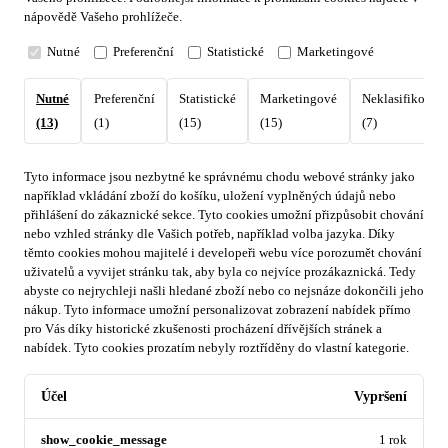
nápovědě Vašeho prohlížeče.
Nutné
Preferenční
Statistické
Marketingové
Nutné
Preferenční
Statistické
Marketingové
Neklasifikovan
(13)
(1)
(15)
(15)
(7)
Tyto informace jsou nezbytné ke správnému chodu webové stránky jako
například vkládání zboží do košíku, uložení vyplněných údajů nebo
přihlášení do zákaznické sekce.
Tyto cookies umožní přizpůsobit chování
nebo vzhled stránky dle Vašich potřeb, například volba jazyka.
Díky
těmto cookies mohou majitelé i developeři webu více porozumět chování
uživatelů a vyvijet stránku tak, aby byla co nejvíce prozákaznická. Tedy
abyste co nejrychleji našli hledané zboží nebo co nejsnáze dokončili jeho
nákup.
Tyto informace umožní personalizovat zobrazení nabídek přímo
pro Vás díky historické zkušenosti procházení dřívějších stránek a
nabídek.
Tyto cookies prozatím nebyly roztříděny do vlastní kategorie.
Účel
Vypršení
show_cookie_message
1 rok