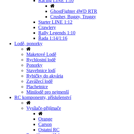
Racing LINE 1:10
GhostFighter 4WD RTR
Crusher, Buggy, Truggy
Starter LINE 1:12
Crawlery
Rally Legends 1:10
Řada 1:14/1:16
Lodě, ponorky
Maketové Lodě
Rychlostní lodě
Ponorky
Stavebnice lodí
Rybičky do akvária
Zavážecí lodě
Plachetnice
Minilodě pro nejmenší
RC komponenty, příslušenství
Vysílače-přijímače
Orange
Carson
Ostatní RC