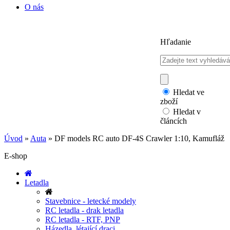
O nás
Hľadanie
Hledat ve
zboží
Hledat v
článcích
Úvod
»
Auta
»
DF models RC auto DF-4S Crawler 1:10, Kamufláž
E-shop
Letadla
Stavebnice - letecké modely
RC letadla - drak letadla
RC letadla - RTF, PNP
Házedla, létající draci