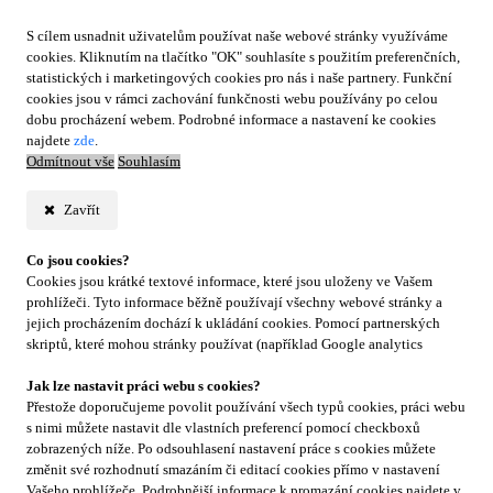
S cílem usnadnit uživatelům používat naše webové stránky využíváme
cookies. Kliknutím na tlačítko "OK" souhlasíte s použitím preferenčních,
statistických i marketingových cookies pro nás i naše partnery. Funkční
cookies jsou v rámci zachování funkčnosti webu používány po celou
dobu procházení webem. Podrobné informace a nastavení ke cookies
najdete
zde
.
Odmítnout vše
Souhlasím
Zavřít
Co jsou cookies?
Cookies jsou krátké textové informace, které jsou uloženy ve Vašem
prohlížeči. Tyto informace běžně používají všechny webové stránky a
jejich procházením dochází k ukládání cookies. Pomocí partnerských
skriptů, které mohou stránky používat (například Google analytics
Jak lze nastavit práci webu s cookies?
Přestože doporučujeme povolit používání všech typů cookies, práci webu
s nimi můžete nastavit dle vlastních preferencí pomocí checkboxů
zobrazených níže. Po odsouhlasení nastavení práce s cookies můžete
změnit své rozhodnutí smazáním či editací cookies přímo v nastavení
Vašeho prohlížeče. Podrobnější informace k promazání cookies najdete v