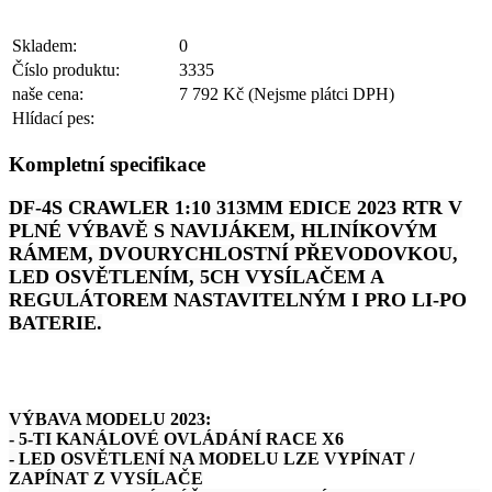
Skladem:
0
Číslo produktu:
3335
naše cena:
7 792 Kč
(Nejsme plátci DPH)
Hlídací pes:
Kompletní specifikace
DF-4S CRAWLER 1:10 313MM EDICE 2023 RTR V
PLNÉ VÝBAVĚ S NAVIJÁKEM, HLINÍKOVÝM
RÁMEM, DVOURYCHLOSTNÍ PŘEVODOVKOU,
LED OSVĚTLENÍM, 5CH VYSÍLAČEM A
REGULÁTOREM NASTAVITELNÝM I PRO LI-PO
BATERIE.
VÝBAVA MODELU 2023:
- 5-TI KANÁLOVÉ OVLÁDÁNÍ RACE X6
- LED OSVĚTLENÍ NA MODELU LZE VYPÍNAT /
ZAPÍNAT Z VYSÍLAČE