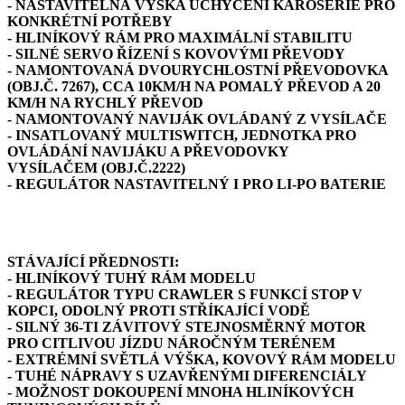
- NASTAVITELNÁ VÝŠKA UCHYCENÍ KAROSERIE PRO
KONKRÉTNÍ POTŘEBY
- HLINÍKOVÝ RÁM PRO MAXIMÁLNÍ STABILITU
- SILNÉ SERVO ŘÍZENÍ S KOVOVÝMI PŘEVODY
- NAMONTOVANÁ DVOURYCHLOSTNÍ PŘEVODOVKA
(OBJ.Č. 7267), CCA 10KM/H NA POMALÝ PŘEVOD A 20
KM/H NA RYCHLÝ PŘEVOD
- NAMONTOVANÝ NAVIJÁK OVLÁDANÝ Z VYSÍLAČE
- INSATLOVANÝ MULTISWITCH, JEDNOTKA PRO
OVLÁDÁNÍ NAVIJÁKU A PŘEVODOVKY
VYSÍLAČEM (OBJ.Č.2222)
- REGULÁTOR NASTAVITELNÝ I PRO LI-PO BATERIE
STÁVAJÍCÍ PŘEDNOSTI:
- HLINÍKOVÝ TUHÝ RÁM MODELU
- REGULÁTOR TYPU CRAWLER S FUNKCÍ STOP V
KOPCI, ODOLNÝ PROTI STŘÍKAJÍCÍ VODĚ
- SILNÝ 36-TI ZÁVITOVÝ STEJNOSMĚRNÝ MOTOR
PRO CITLIVOU JÍZDU NÁROČNÝM TERÉNEM
- EXTRÉMNÍ SVĚTLÁ VÝŠKA, KOVOVÝ RÁM MODELU
- TUHÉ NÁPRAVY S UZAVŘENÝMI DIFERENCIÁLY
- MOŽNOST DOKOUPENÍ MNOHA HLINÍKOVÝCH