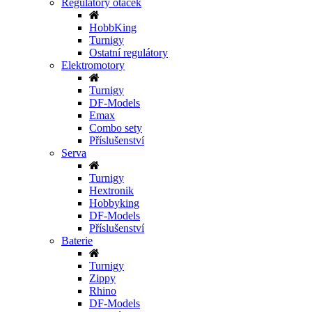
Regulátory otáček
HobbKing
Turnigy
Ostatní regulátory
Elektromotory
Turnigy
DF-Models
Emax
Combo sety
Příslušenství
Serva
Turnigy
Hextronik
Hobbyking
DF-Models
Příslušenství
Baterie
Turnigy
Zippy
Rhino
DF-Models