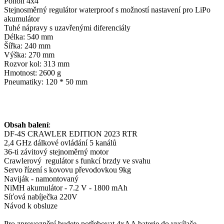
Pohon 4x4
Stejnosměrný regulátor waterproof s možností nastavení pro LiPo
akumulátor
Tuhé nápravy s uzavřenými diferenciály
Délka: 540 mm
Šířka: 240 mm
Výška: 270 mm
Rozvor kol: 313 mm
Hmotnost: 2600 g
Pneumatiky: 120 * 50 mm
Obsah balení
:
DF-4S CRAWLER EDITION 2023 RTR
2,4 GHz dálkové ovládání 5 kanálů
36-ti závitový stejnoměrný motor
Crawlerový regulátor s funkcí brzdy ve svahu
Servo řízení s kovovu převodovkou 9kg
Naviják - namontovaný
NiMH akumulátor - 7.2 V - 1800 mAh
Síťová nabíječka 220V
Návod k obsluze
Pro zprovoznění budete potřebovat 4xAA baterie do vysílače.