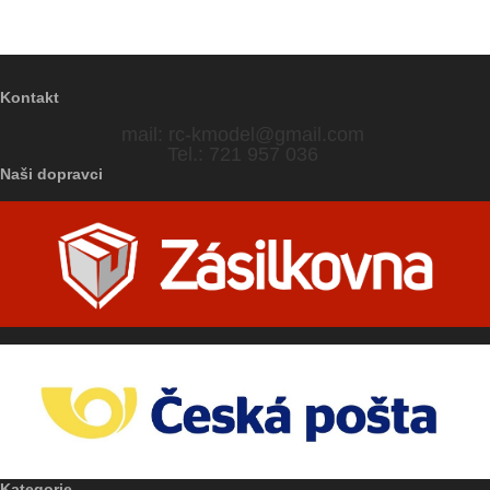
Kontakt
mail:
rc-kmodel@gmail.com
Tel.: 721 957 036
Naši dopravci
Kategorie