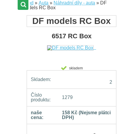
Úvod
»
Auta
»
Náhradní díly - auta
»
DF
models RC Box
DF models RC Box
6517 RC Box
skladem
Skladem:
2
Číslo
1279
produktu:
naše
158 Kč
(Nejsme plátci
cena:
DPH)