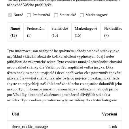
nápovědě Vašeho prohlížeče.
Nutné
Preferenční
Statistické
Marketingové
Nutné
Preferenční
Statistické
Marketingové
Neklasifikovan
(13)
(1)
(15)
(15)
(7)
Tyto informace jsou nezbytné ke správnému chodu webové stránky jako
například vkládání zboží do košíku, uložení vyplněných údajů nebo
přihlášení do zákaznické sekce.
Tyto cookies umožní přizpůsobit chování
nebo vzhled stránky dle Vašich potřeb, například volba jazyka.
Díky
těmto cookies mohou majitelé i developeři webu více porozumět chování
uživatelů a vyvijet stránku tak, aby byla co nejvíce prozákaznická. Tedy
abyste co nejrychleji našli hledané zboží nebo co nejsnáze dokončili jeho
nákup.
Tyto informace umožní personalizovat zobrazení nabídek přímo
pro Vás díky historické zkušenosti procházení dřívějších stránek a
nabídek.
Tyto cookies prozatím nebyly roztříděny do vlastní kategorie.
Účel
Vypršení
show_cookie_message
1 rok