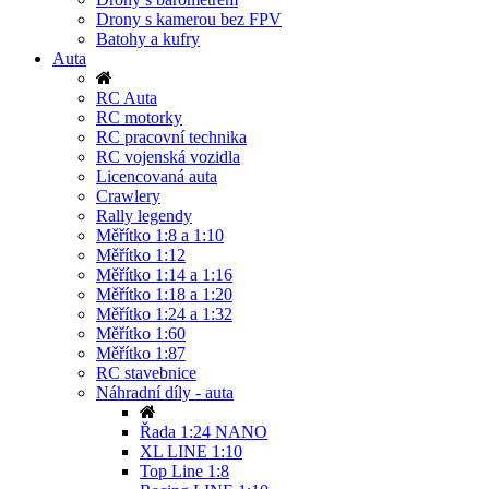
Drony s kamerou bez FPV
Batohy a kufry
Auta
RC Auta
RC motorky
RC pracovní technika
RC vojenská vozidla
Licencovaná auta
Crawlery
Rally legendy
Měřítko 1:8 a 1:10
Měřítko 1:12
Měřítko 1:14 a 1:16
Měřítko 1:18 a 1:20
Měřítko 1:24 a 1:32
Měřítko 1:60
Měřítko 1:87
RC stavebnice
Náhradní díly - auta
Řada 1:24 NANO
XL LINE 1:10
Top Line 1:8