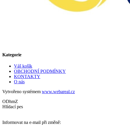
Kategorie
Váš košík
OBCHODNÍ PODMÍNKY
KONTAKTY
O nás
Vytvořeno systémem
www.webareal.cz
ODhmZ
Hlídací pes
Informovat na e-mail při změně: