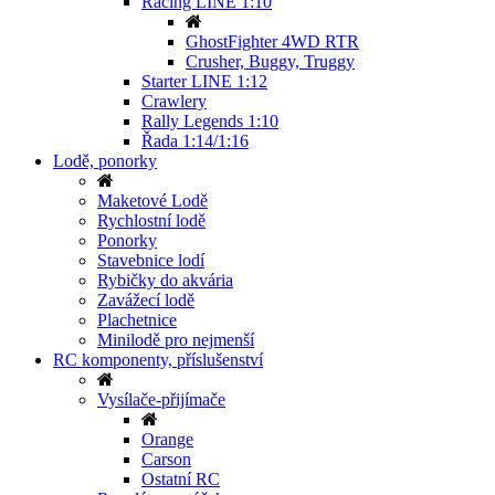
Racing LINE 1:10
GhostFighter 4WD RTR
Crusher, Buggy, Truggy
Starter LINE 1:12
Crawlery
Rally Legends 1:10
Řada 1:14/1:16
Lodě, ponorky
Maketové Lodě
Rychlostní lodě
Ponorky
Stavebnice lodí
Rybičky do akvária
Zavážecí lodě
Plachetnice
Minilodě pro nejmenší
RC komponenty, příslušenství
Vysílače-přijímače
Orange
Carson
Ostatní RC