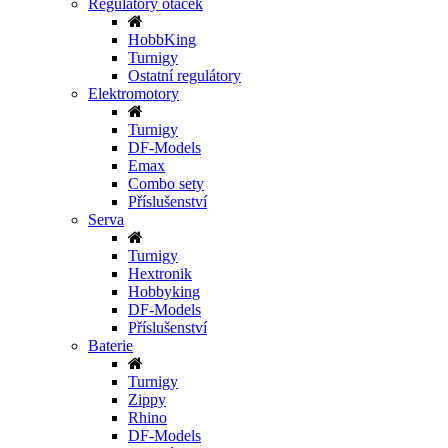
Regulátory otáček
HobbKing
Turnigy
Ostatní regulátory
Elektromotory
Turnigy
DF-Models
Emax
Combo sety
Příslušenství
Serva
Turnigy
Hextronik
Hobbyking
DF-Models
Příslušenství
Baterie
Turnigy
Zippy
Rhino
DF-Models