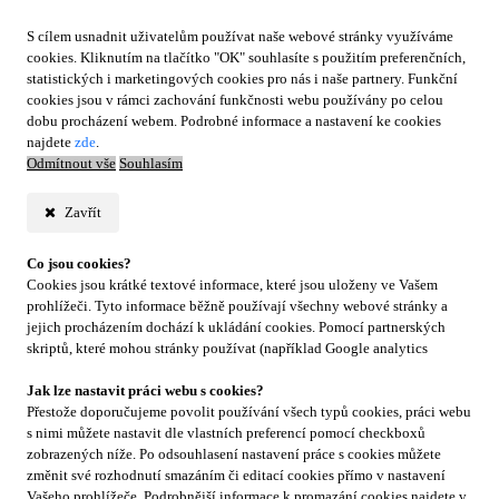
S cílem usnadnit uživatelům používat naše webové stránky využíváme
cookies. Kliknutím na tlačítko "OK" souhlasíte s použitím preferenčních,
statistických i marketingových cookies pro nás i naše partnery. Funkční
cookies jsou v rámci zachování funkčnosti webu používány po celou
dobu procházení webem. Podrobné informace a nastavení ke cookies
najdete
zde
.
Odmítnout vše
Souhlasím
Zavřít
Co jsou cookies?
Cookies jsou krátké textové informace, které jsou uloženy ve Vašem
prohlížeči. Tyto informace běžně používají všechny webové stránky a
jejich procházením dochází k ukládání cookies. Pomocí partnerských
skriptů, které mohou stránky používat (například Google analytics
Jak lze nastavit práci webu s cookies?
Přestože doporučujeme povolit používání všech typů cookies, práci webu
s nimi můžete nastavit dle vlastních preferencí pomocí checkboxů
zobrazených níže. Po odsouhlasení nastavení práce s cookies můžete
změnit své rozhodnutí smazáním či editací cookies přímo v nastavení
Vašeho prohlížeče. Podrobnější informace k promazání cookies najdete v