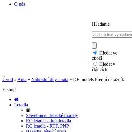
O nás
Hľadanie
Hledat ve
zboží
Hledat v
článcích
Úvod
»
Auta
»
Náhradní díly - auta
»
DF models Přední nárazník
E-shop
Letadla
Stavebnice - letecké modely
RC letadla - drak letadla
RC letadla - RTF, PNP
Házedla, létající draci