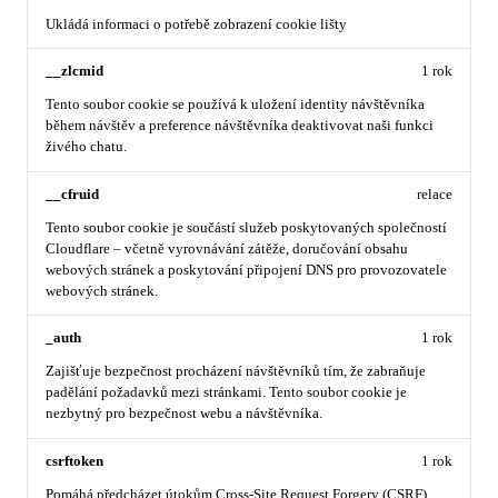
Ukládá informaci o potřebě zobrazení cookie lišty
__zlcmid
1 rok
Tento soubor cookie se používá k uložení identity návštěvníka
během návštěv a preference návštěvníka deaktivovat naši funkci
živého chatu.
__cfruid
relace
Tento soubor cookie je součástí služeb poskytovaných společností
Cloudflare – včetně vyrovnávání zátěže, doručování obsahu
webových stránek a poskytování připojení DNS pro provozovatele
webových stránek.
_auth
1 rok
Zajišťuje bezpečnost procházení návštěvníků tím, že zabraňuje
padělání požadavků mezi stránkami. Tento soubor cookie je
nezbytný pro bezpečnost webu a návštěvníka.
csrftoken
1 rok
Pomáhá předcházet útokům Cross-Site Request Forgery (CSRF).