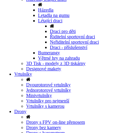
Házedla
Letadla na gumu
Létající draci
Draci pro děti
Řiditelní sportovní draci
Neřiditelní sportovní draci
Draci - příslušenství
Bumerangy
Větrné hry na zahradu
3D Tisk - modely z 3D tiskárny
Designové makety
Vrtulníky
Dvourotorové vrtulníky
Jednorotorové vrtulníky
Minivrtulníky
Vrtulníky pro nejmenší
Vrtulníky s kamerou
Drony
Drony s FPV on-line přenosem
Drony bez kamery
Drony s barometrem