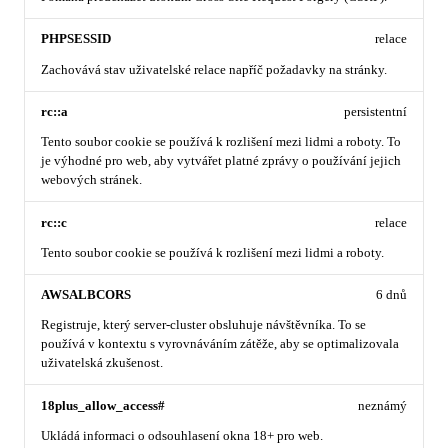
PHPSESSID
relace
Zachovává stav uživatelské relace napříč požadavky na stránky.
rc::a
persistentní
Tento soubor cookie se používá k rozlišení mezi lidmi a roboty. To
je výhodné pro web, aby vytvářet platné zprávy o používání jejich
webových stránek.
rc::c
relace
Tento soubor cookie se používá k rozlišení mezi lidmi a roboty.
AWSALBCORS
6 dnů
Registruje, který server-cluster obsluhuje návštěvníka. To se
používá v kontextu s vyrovnáváním zátěže, aby se optimalizovala
uživatelská zkušenost.
18plus_allow_access#
neznámý
Ukládá informaci o odsouhlasení okna 18+ pro web.