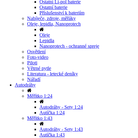
Ostatní Li-pol baterie
Ostatní baterie
Příslušenství k bateriím
Nabíječe, zdroje, měřáky
Oleje, lepidla, Nanoprotech
Oleje
Lepidla
Nanoprotech - ochranné spreje
Osvětlení
Foto-video
Piloti
Větrné pytle
Literatura - letecké deníky
Nářadí
Autodráhy
Měřítko 1:24
Autodráhy - Sety 1:24
Autíčka 1:24
Měřítko 1:43
Autodráhy - Sety 1:43
Autíčka 1:43