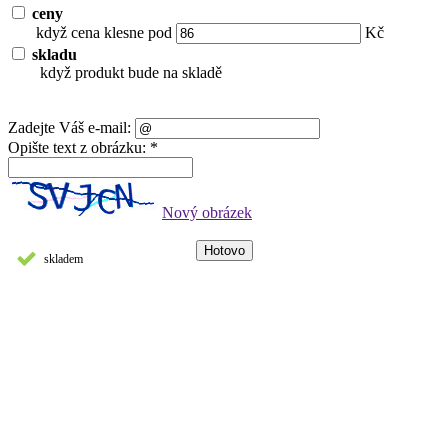
ceny
když cena klesne pod
Kč
skladu
když produkt bude na skladě
Zadejte Váš e-mail:
Opište text z obrázku: *
Nový obrázek
skladem