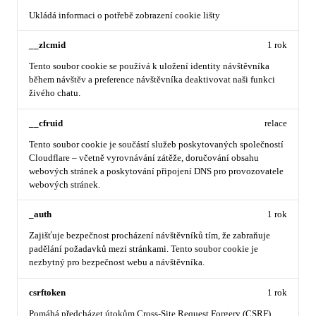
Ukládá informaci o potřebě zobrazení cookie lišty
__zlcmid
1 rok
Tento soubor cookie se používá k uložení identity návštěvníka
během návštěv a preference návštěvníka deaktivovat naši funkci
živého chatu.
__cfruid
relace
Tento soubor cookie je součástí služeb poskytovaných společností
Cloudflare – včetně vyrovnávání zátěže, doručování obsahu
webových stránek a poskytování připojení DNS pro provozovatele
webových stránek.
_auth
1 rok
Zajišťuje bezpečnost procházení návštěvníků tím, že zabraňuje
padělání požadavků mezi stránkami. Tento soubor cookie je
nezbytný pro bezpečnost webu a návštěvníka.
csrftoken
1 rok
Pomáhá předcházet útokům Cross-Site Request Forgery (CSRF).