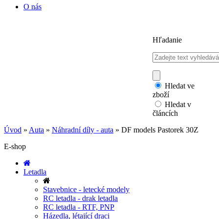
O nás
Hľadanie
Hledat ve
zboží
Hledat v
článcích
Úvod
»
Auta
»
Náhradní díly - auta
»
DF models Pastorek 30Z
E-shop
Letadla
Stavebnice - letecké modely
RC letadla - drak letadla
RC letadla - RTF, PNP
Házedla, létající draci