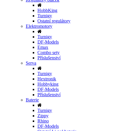
HobbKing
Turnigy
Ostatní regulátory
Elektromotory
Turnigy
DF-Models
Emax
Combo sety
Příslušenství
Serva
Turnigy
Hextronik
Hobbyking
DF-Models
Příslušenství
Baterie
Turnigy
Zippy
Rhino
DF-Models