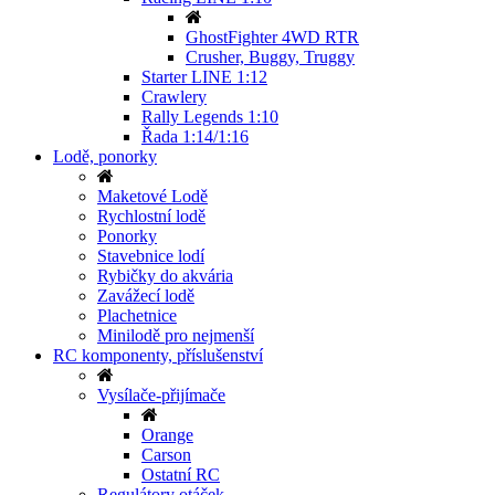
GhostFighter 4WD RTR
Crusher, Buggy, Truggy
Starter LINE 1:12
Crawlery
Rally Legends 1:10
Řada 1:14/1:16
Lodě, ponorky
Maketové Lodě
Rychlostní lodě
Ponorky
Stavebnice lodí
Rybičky do akvária
Zavážecí lodě
Plachetnice
Minilodě pro nejmenší
RC komponenty, příslušenství
Vysílače-přijímače
Orange
Carson
Ostatní RC
Regulátory otáček