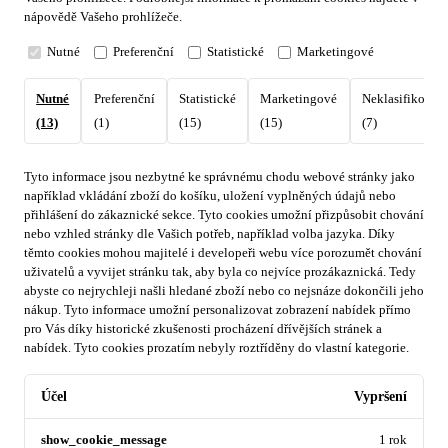
nápovědě Vašeho prohlížeče.
Nutné
Preferenční
Statistické
Marketingové
Nutné
Preferenční
Statistické
Marketingové
Neklasifikovan
(13)
(1)
(15)
(15)
(7)
Tyto informace jsou nezbytné ke správnému chodu webové stránky jako
například vkládání zboží do košíku, uložení vyplněných údajů nebo
přihlášení do zákaznické sekce.
Tyto cookies umožní přizpůsobit chování
nebo vzhled stránky dle Vašich potřeb, například volba jazyka.
Díky
těmto cookies mohou majitelé i developeři webu více porozumět chování
uživatelů a vyvijet stránku tak, aby byla co nejvíce prozákaznická. Tedy
abyste co nejrychleji našli hledané zboží nebo co nejsnáze dokončili jeho
nákup.
Tyto informace umožní personalizovat zobrazení nabídek přímo
pro Vás díky historické zkušenosti procházení dřívějších stránek a
nabídek.
Tyto cookies prozatím nebyly roztříděny do vlastní kategorie.
Účel
Vypršení
show_cookie_message
1 rok