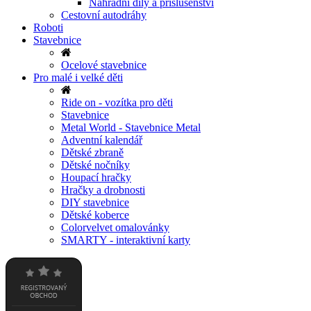
Náhradní díly a příslušenství
Cestovní autodráhy
Roboti
Stavebnice
Ocelové stavebnice
Pro malé i velké děti
Ride on - vozítka pro děti
Stavebnice
Metal World - Stavebnice Metal
Adventní kalendář
Dětské zbraně
Dětské nočníky
Houpací hračky
Hračky a drobnosti
DIY stavebnice
Dětské koberce
Colorvelvet omalovánky
SMARTY - interaktivní karty