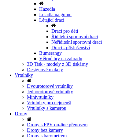
Házedla
Letadla na gumu
Létající draci
Draci pro děti
Řiditelní sportovní draci
Neřiditelní sportovní draci
Draci - příslušenství
Bumerangy
Větrné hry na zahradu
3D Tisk - modely z 3D tiskárny
Designové makety
Vrtulníky
Dvourotorové vrtulníky
Jednorotorové vrtulníky
Minivrtulníky
Vrtulníky pro nejmenší
Vrtulníky s kamerou
Drony
Drony s FPV on-line přenosem
Drony bez kamery
Drony s barometrem