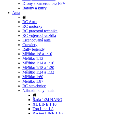
Drony s kamerou bez FPV
Batohy a kufry
Auta
RC Auta
RC motorky
RC pracovní technika
RC vojenská vozidla
Licencovaná auta
Crawlery
Rally legendy
Měřítko 1:8 a 1:10
Měřítko 1:12
Měřítko 1:14 a 1:16
Měřítko 1:18 a 1:20
Měřítko 1:24 a 1:32
Měřítko 1:60
Měřítko 1:87
RC stavebnice
Náhradní díly - auta
Řada 1:24 NANO
XL LINE 1:10
Top Line 1:8
Racing LINE 1:10