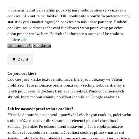
S cílem usnadnit uživatelům používat naše webové stránky využíváme
cookies. Kliknutím na tlačítko "OK" souhlasíte s použitím preferenčních,
statistických i marketingových cookies pro nás i naše partnery. Funkční
cookies jsou v rámci zachování funkčnosti webu používány po celou
dobu procházení webem. Podrobné informace a nastavení ke cookies
najdete
zde
.
Odmítnout vše
Souhlasím
Zavřít
Co jsou cookies?
Cookies jsou krátké textové informace, které jsou uloženy ve Vašem
prohlížeči. Tyto informace běžně používají všechny webové stránky a
jejich procházením dochází k ukládání cookies. Pomocí partnerských
skriptů, které mohou stránky používat (například Google analytics
Jak lze nastavit práci webu s cookies?
Přestože doporučujeme povolit používání všech typů cookies, práci webu
s nimi můžete nastavit dle vlastních preferencí pomocí checkboxů
zobrazených níže. Po odsouhlasení nastavení práce s cookies můžete
změnit své rozhodnutí smazáním či editací cookies přímo v nastavení
Vašeho prohlížeče. Podrobnější informace k promazání cookies najdete v