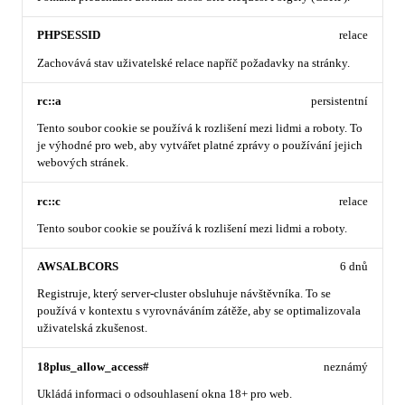
PHPSESSID
relace
Zachovává stav uživatelské relace napříč požadavky na stránky.
rc::a
persistentní
Tento soubor cookie se používá k rozlišení mezi lidmi a roboty. To
je výhodné pro web, aby vytvářet platné zprávy o používání jejich
webových stránek.
rc::c
relace
Tento soubor cookie se používá k rozlišení mezi lidmi a roboty.
AWSALBCORS
6 dnů
Registruje, který server-cluster obsluhuje návštěvníka. To se
používá v kontextu s vyrovnáváním zátěže, aby se optimalizovala
uživatelská zkušenost.
18plus_allow_access#
neznámý
Ukládá informaci o odsouhlasení okna 18+ pro web.