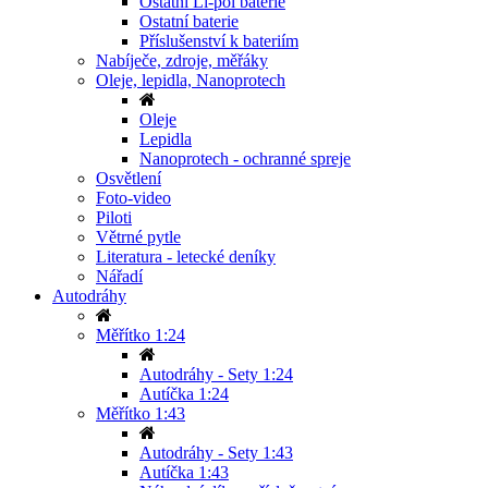
Ostatní Li-pol baterie
Ostatní baterie
Příslušenství k bateriím
Nabíječe, zdroje, měřáky
Oleje, lepidla, Nanoprotech
Oleje
Lepidla
Nanoprotech - ochranné spreje
Osvětlení
Foto-video
Piloti
Větrné pytle
Literatura - letecké deníky
Nářadí
Autodráhy
Měřítko 1:24
Autodráhy - Sety 1:24
Autíčka 1:24
Měřítko 1:43
Autodráhy - Sety 1:43
Autíčka 1:43