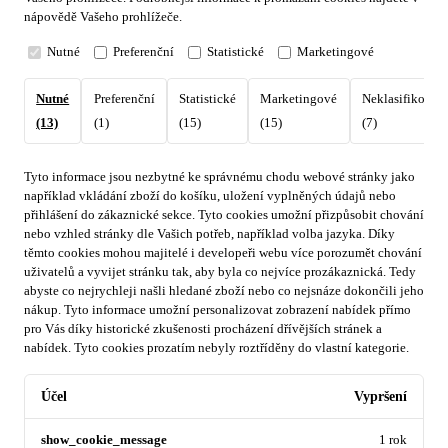
nápovědě Vašeho prohlížeče.
Nutné
Preferenční
Statistické
Marketingové
Nutné
Preferenční
Statistické
Marketingové
Neklasifikovan
(13)
(1)
(15)
(15)
(7)
Tyto informace jsou nezbytné ke správnému chodu webové stránky jako
například vkládání zboží do košíku, uložení vyplněných údajů nebo
přihlášení do zákaznické sekce.
Tyto cookies umožní přizpůsobit chování
nebo vzhled stránky dle Vašich potřeb, například volba jazyka.
Díky
těmto cookies mohou majitelé i developeři webu více porozumět chování
uživatelů a vyvijet stránku tak, aby byla co nejvíce prozákaznická. Tedy
abyste co nejrychleji našli hledané zboží nebo co nejsnáze dokončili jeho
nákup.
Tyto informace umožní personalizovat zobrazení nabídek přímo
pro Vás díky historické zkušenosti procházení dřívějších stránek a
nabídek.
Tyto cookies prozatím nebyly roztříděny do vlastní kategorie.
Účel
Vypršení
show_cookie_message
1 rok