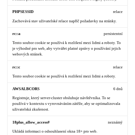
PHPSESSID
relace
Zachovává stav uživatelské relace napříč požadavky na stránky.
rc::a
persistentní
Tento soubor cookie se používá k rozlišení mezi lidmi a roboty. To
je výhodné pro web, aby vytvářet platné zprávy o používání jejich
webových stránek.
rc::c
relace
Tento soubor cookie se používá k rozlišení mezi lidmi a roboty.
AWSALBCORS
6 dnů
Registruje, který server-cluster obsluhuje návštěvníka. To se
používá v kontextu s vyrovnáváním zátěže, aby se optimalizovala
uživatelská zkušenost.
18plus_allow_access#
neznámý
Ukládá informaci o odsouhlasení okna 18+ pro web.