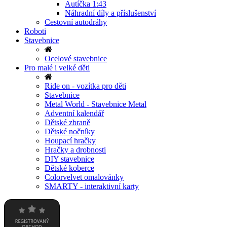
Autíčka 1:43
Náhradní díly a příslušenství
Cestovní autodráhy
Roboti
Stavebnice
Ocelové stavebnice
Pro malé i velké děti
Ride on - vozítka pro děti
Stavebnice
Metal World - Stavebnice Metal
Adventní kalendář
Dětské zbraně
Dětské nočníky
Houpací hračky
Hračky a drobnosti
DIY stavebnice
Dětské koberce
Colorvelvet omalovánky
SMARTY - interaktivní karty