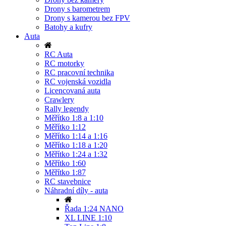
Drony s barometrem
Drony s kamerou bez FPV
Batohy a kufry
Auta
RC Auta
RC motorky
RC pracovní technika
RC vojenská vozidla
Licencovaná auta
Crawlery
Rally legendy
Měřítko 1:8 a 1:10
Měřítko 1:12
Měřítko 1:14 a 1:16
Měřítko 1:18 a 1:20
Měřítko 1:24 a 1:32
Měřítko 1:60
Měřítko 1:87
RC stavebnice
Náhradní díly - auta
Řada 1:24 NANO
XL LINE 1:10