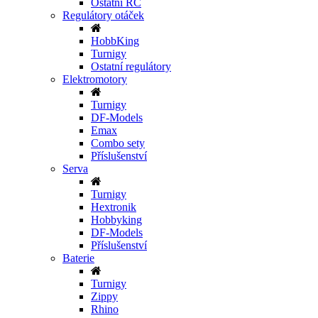
Ostatní RC
Regulátory otáček
HobbKing
Turnigy
Ostatní regulátory
Elektromotory
Turnigy
DF-Models
Emax
Combo sety
Příslušenství
Serva
Turnigy
Hextronik
Hobbyking
DF-Models
Příslušenství
Baterie
Turnigy
Zippy
Rhino