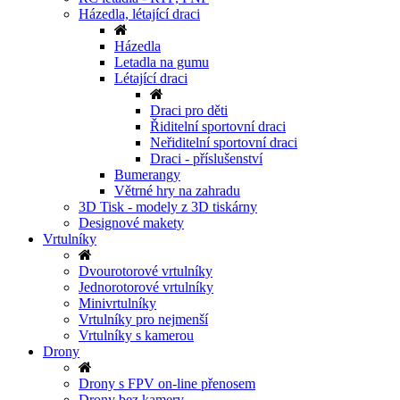
Házedla, létající draci
Házedla
Letadla na gumu
Létající draci
Draci pro děti
Řiditelní sportovní draci
Neřiditelní sportovní draci
Draci - příslušenství
Bumerangy
Větrné hry na zahradu
3D Tisk - modely z 3D tiskárny
Designové makety
Vrtulníky
Dvourotorové vrtulníky
Jednorotorové vrtulníky
Minivrtulníky
Vrtulníky pro nejmenší
Vrtulníky s kamerou
Drony
Drony s FPV on-line přenosem
Drony bez kamery