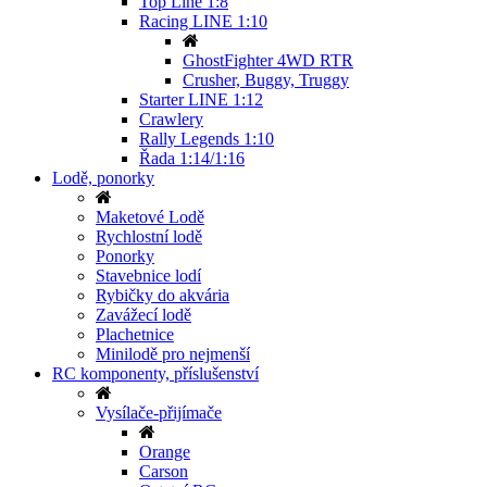
Top Line 1:8
Racing LINE 1:10
GhostFighter 4WD RTR
Crusher, Buggy, Truggy
Starter LINE 1:12
Crawlery
Rally Legends 1:10
Řada 1:14/1:16
Lodě, ponorky
Maketové Lodě
Rychlostní lodě
Ponorky
Stavebnice lodí
Rybičky do akvária
Zavážecí lodě
Plachetnice
Minilodě pro nejmenší
RC komponenty, příslušenství
Vysílače-přijímače
Orange
Carson