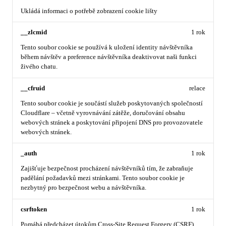
Ukládá informaci o potřebě zobrazení cookie lišty
__zlcmid
1 rok
Tento soubor cookie se používá k uložení identity návštěvníka
během návštěv a preference návštěvníka deaktivovat naši funkci
živého chatu.
__cfruid
relace
Tento soubor cookie je součástí služeb poskytovaných společností
Cloudflare – včetně vyrovnávání zátěže, doručování obsahu
webových stránek a poskytování připojení DNS pro provozovatele
webových stránek.
_auth
1 rok
Zajišťuje bezpečnost procházení návštěvníků tím, že zabraňuje
padělání požadavků mezi stránkami. Tento soubor cookie je
nezbytný pro bezpečnost webu a návštěvníka.
csrftoken
1 rok
Pomáhá předcházet útokům Cross-Site Request Forgery (CSRF).