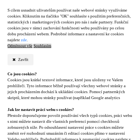
S cílem usnadnit uživatelům používat naše webové stránky využíváme
cookies. Kliknutím na tlačítko "OK" souhlasíte s použitím preferenčních,
statistických i marketingových cookies pro nás i naše partnery. Funkční
cookies jsou v rámci zachování funkčnosti webu používány po celou
dobu procházení webem. Podrobné informace a nastavení ke cookies
najdete
zde
.
Odmítnout vše
Souhlasím
Zavřít
Co jsou cookies?
Cookies jsou krátké textové informace, které jsou uloženy ve Vašem
prohlížeči. Tyto informace běžně používají všechny webové stránky a
jejich procházením dochází k ukládání cookies. Pomocí partnerských
skriptů, které mohou stránky používat (například Google analytics
Jak lze nastavit práci webu s cookies?
Přestože doporučujeme povolit používání všech typů cookies, práci webu
s nimi můžete nastavit dle vlastních preferencí pomocí checkboxů
zobrazených níže. Po odsouhlasení nastavení práce s cookies můžete
změnit své rozhodnutí smazáním či editací cookies přímo v nastavení
Vašeho prohlížeče. Podrobnější informace k promazání cookies najdete v