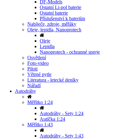
DF-Models
Ostatní Li-pol baterie
Ostatní baterie
Příslušenství k bateriím
Nabíječe, zdroje, měřáky
Oleje, lepidla, Nanoprotech
Oleje
Lepidla
Nanoprotech - ochranné spreje
Osvětlení
Foto-video
Piloti
Větrné pytle
Literatura - letecké deníky
Nářadí
Autodráhy
Měřítko 1:24
Autodráhy - Sety 1:24
Autíčka 1:24
Měřítko 1:43
Autodráhy - Sety 1:43