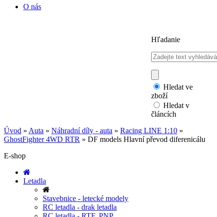
O nás
Hľadanie
Hledat ve
zboží
Hledat v
článcích
Úvod
»
Auta
»
Náhradní díly - auta
»
Racing LINE 1:10
»
GhostFighter 4WD RTR
»
DF models Hlavní převod diferenicálu
E-shop
Letadla
Stavebnice - letecké modely
RC letadla - drak letadla
RC letadla - RTF, PNP