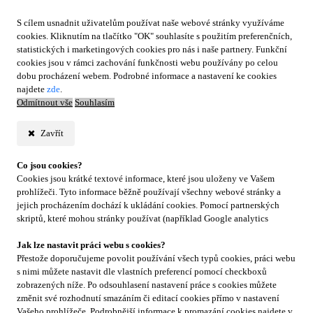
S cílem usnadnit uživatelům používat naše webové stránky využíváme
cookies. Kliknutím na tlačítko "OK" souhlasíte s použitím preferenčních,
statistických i marketingových cookies pro nás i naše partnery. Funkční
cookies jsou v rámci zachování funkčnosti webu používány po celou
dobu procházení webem. Podrobné informace a nastavení ke cookies
najdete
zde
.
Odmítnout vše
Souhlasím
Zavřít
Co jsou cookies?
Cookies jsou krátké textové informace, které jsou uloženy ve Vašem
prohlížeči. Tyto informace běžně používají všechny webové stránky a
jejich procházením dochází k ukládání cookies. Pomocí partnerských
skriptů, které mohou stránky používat (například Google analytics
Jak lze nastavit práci webu s cookies?
Přestože doporučujeme povolit používání všech typů cookies, práci webu
s nimi můžete nastavit dle vlastních preferencí pomocí checkboxů
zobrazených níže. Po odsouhlasení nastavení práce s cookies můžete
změnit své rozhodnutí smazáním či editací cookies přímo v nastavení
Vašeho prohlížeče. Podrobnější informace k promazání cookies najdete v