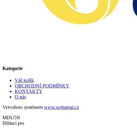
Kategorie
Váš košík
OBCHODNÍ PODMÍNKY
KONTAKTY
O nás
Vytvořeno systémem
www.webareal.cz
MDU5N
Hlídací pes