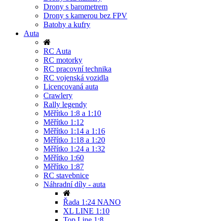
Drony s barometrem
Drony s kamerou bez FPV
Batohy a kufry
Auta
RC Auta
RC motorky
RC pracovní technika
RC vojenská vozidla
Licencovaná auta
Crawlery
Rally legendy
Měřítko 1:8 a 1:10
Měřítko 1:12
Měřítko 1:14 a 1:16
Měřítko 1:18 a 1:20
Měřítko 1:24 a 1:32
Měřítko 1:60
Měřítko 1:87
RC stavebnice
Náhradní díly - auta
Řada 1:24 NANO
XL LINE 1:10
Top Line 1:8