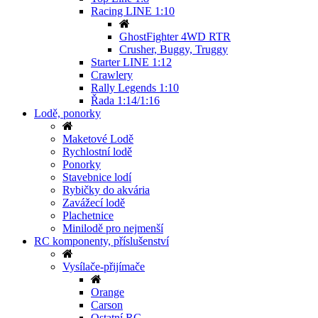
Racing LINE 1:10
GhostFighter 4WD RTR
Crusher, Buggy, Truggy
Starter LINE 1:12
Crawlery
Rally Legends 1:10
Řada 1:14/1:16
Lodě, ponorky
Maketové Lodě
Rychlostní lodě
Ponorky
Stavebnice lodí
Rybičky do akvária
Zavážecí lodě
Plachetnice
Minilodě pro nejmenší
RC komponenty, příslušenství
Vysílače-přijímače
Orange
Carson
Ostatní RC