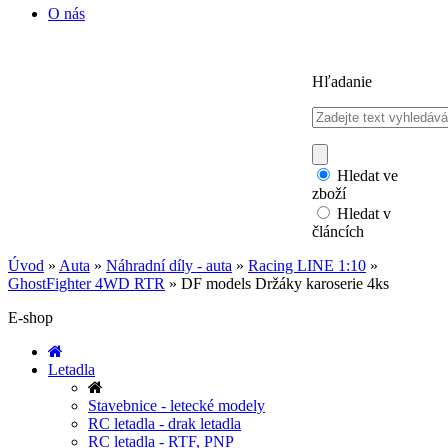
O nás
Hľadanie
Hledat ve
zboží
Hledat v
článcích
Úvod
»
Auta
»
Náhradní díly - auta
»
Racing LINE 1:10
»
GhostFighter 4WD RTR
»
DF models Držáky karoserie 4ks
E-shop
Letadla
Stavebnice - letecké modely
RC letadla - drak letadla
RC letadla - RTF, PNP