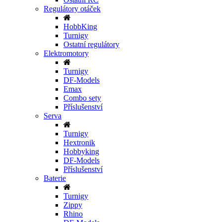
Regulátory otáček
HobbKing
Turnigy
Ostatní regulátory
Elektromotory
Turnigy
DF-Models
Emax
Combo sety
Příslušenství
Serva
Turnigy
Hextronik
Hobbyking
DF-Models
Příslušenství
Baterie
Turnigy
Zippy
Rhino