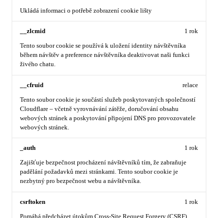
Ukládá informaci o potřebě zobrazení cookie lišty
__zlcmid
1 rok
Tento soubor cookie se používá k uložení identity návštěvníka
během návštěv a preference návštěvníka deaktivovat naši funkci
živého chatu.
__cfruid
relace
Tento soubor cookie je součástí služeb poskytovaných společností
Cloudflare – včetně vyrovnávání zátěže, doručování obsahu
webových stránek a poskytování připojení DNS pro provozovatele
webových stránek.
_auth
1 rok
Zajišťuje bezpečnost procházení návštěvníků tím, že zabraňuje
padělání požadavků mezi stránkami. Tento soubor cookie je
nezbytný pro bezpečnost webu a návštěvníka.
csrftoken
1 rok
Pomáhá předcházet útokům Cross-Site Request Forgery (CSRF).