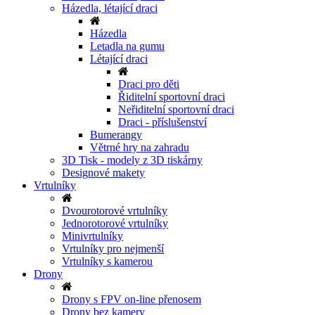
Házedla, létající draci
Házedla
Letadla na gumu
Létající draci
Draci pro děti
Řiditelní sportovní draci
Neřiditelní sportovní draci
Draci - příslušenství
Bumerangy
Větrné hry na zahradu
3D Tisk - modely z 3D tiskárny
Designové makety
Vrtulníky
Dvourotorové vrtulníky
Jednorotorové vrtulníky
Minivrtulníky
Vrtulníky pro nejmenší
Vrtulníky s kamerou
Drony
Drony s FPV on-line přenosem
Drony bez kamery