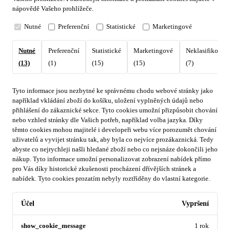
nápovědě Vašeho prohlížeče.
Nutné
Preferenční
Statistické
Marketingové
Nutné
Preferenční
Statistické
Marketingové
Neklasifikovan
(13)
(1)
(15)
(15)
(7)
Tyto informace jsou nezbytné ke správnému chodu webové stránky jako
například vkládání zboží do košíku, uložení vyplněných údajů nebo
přihlášení do zákaznické sekce.
Tyto cookies umožní přizpůsobit chování
nebo vzhled stránky dle Vašich potřeb, například volba jazyka.
Díky
těmto cookies mohou majitelé i developeři webu více porozumět chování
uživatelů a vyvijet stránku tak, aby byla co nejvíce prozákaznická. Tedy
abyste co nejrychleji našli hledané zboží nebo co nejsnáze dokončili jeho
nákup.
Tyto informace umožní personalizovat zobrazení nabídek přímo
pro Vás díky historické zkušenosti procházení dřívějších stránek a
nabídek.
Tyto cookies prozatím nebyly roztříděny do vlastní kategorie.
Účel
Vypršení
show_cookie_message
1 rok