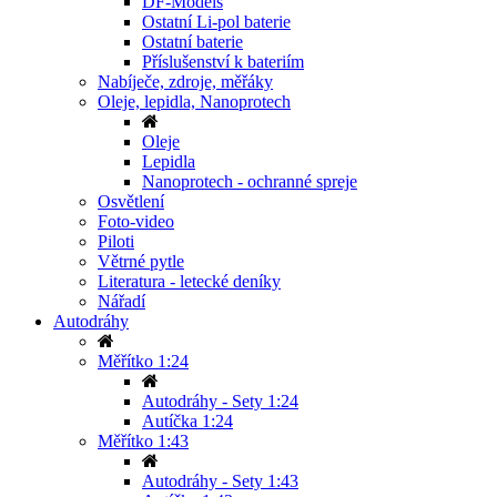
DF-Models
Ostatní Li-pol baterie
Ostatní baterie
Příslušenství k bateriím
Nabíječe, zdroje, měřáky
Oleje, lepidla, Nanoprotech
Oleje
Lepidla
Nanoprotech - ochranné spreje
Osvětlení
Foto-video
Piloti
Větrné pytle
Literatura - letecké deníky
Nářadí
Autodráhy
Měřítko 1:24
Autodráhy - Sety 1:24
Autíčka 1:24
Měřítko 1:43
Autodráhy - Sety 1:43