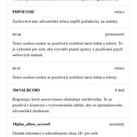
PHPSESSID
relace
Zachovává stav uživatelské relace napříč požadavky na stránky.
rc::a
persistentní
Tento soubor cookie se používá k rozlišení mezi lidmi a roboty. To
je výhodné pro web, aby vytvářet platné zprávy o používání jejich
webových stránek.
rc::c
relace
Tento soubor cookie se používá k rozlišení mezi lidmi a roboty.
AWSALBCORS
6 dnů
Registruje, který server-cluster obsluhuje návštěvníka. To se
používá v kontextu s vyrovnáváním zátěže, aby se optimalizovala
uživatelská zkušenost.
18plus_allow_access#
neznámý
Ukládá informaci o odsouhlasení okna 18+ pro web.