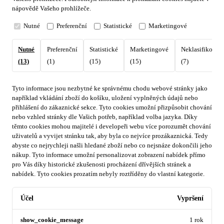
nápovědě Vašeho prohlížeče.
Nutné
Preferenční
Statistické
Marketingové
Nutné
Preferenční
Statistické
Marketingové
Neklasifikovan
(13)
(1)
(15)
(15)
(7)
Tyto informace jsou nezbytné ke správnému chodu webové stránky jako
například vkládání zboží do košíku, uložení vyplněných údajů nebo
přihlášení do zákaznické sekce.
Tyto cookies umožní přizpůsobit chování
nebo vzhled stránky dle Vašich potřeb, například volba jazyka.
Díky
těmto cookies mohou majitelé i developeři webu více porozumět chování
uživatelů a vyvijet stránku tak, aby byla co nejvíce prozákaznická. Tedy
abyste co nejrychleji našli hledané zboží nebo co nejsnáze dokončili jeho
nákup.
Tyto informace umožní personalizovat zobrazení nabídek přímo
pro Vás díky historické zkušenosti procházení dřívějších stránek a
nabídek.
Tyto cookies prozatím nebyly roztříděny do vlastní kategorie.
Účel
Vypršení
show_cookie_message
1 rok