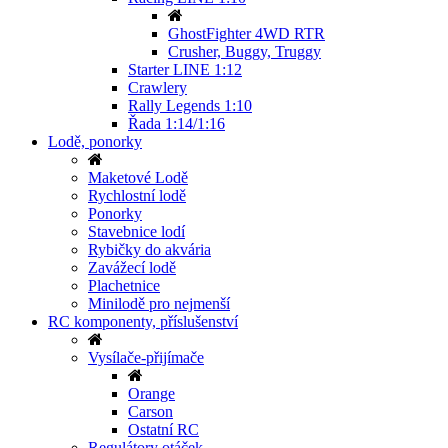
GhostFighter 4WD RTR
Crusher, Buggy, Truggy
Starter LINE 1:12
Crawlery
Rally Legends 1:10
Řada 1:14/1:16
Lodě, ponorky
Maketové Lodě
Rychlostní lodě
Ponorky
Stavebnice lodí
Rybičky do akvária
Zavážecí lodě
Plachetnice
Minilodě pro nejmenší
RC komponenty, příslušenství
Vysílače-přijímače
Orange
Carson
Ostatní RC
Regulátory otáček