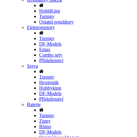
HobbKing
Turnigy
Ostatní regulátory
Elektromotory
Turnigy
DF-Models
Emax
Combo sety
Příslušenství
Serva
Turnigy
Hextronik
Hobbyking
DF-Models
Příslušenství
Baterie
Turnigy
Zippy
Rhino
DF-Models