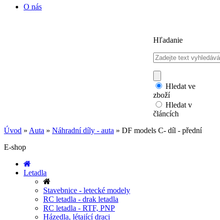
O nás
Hľadanie
Hledat ve
zboží
Hledat v
článcích
Úvod
»
Auta
»
Náhradní díly - auta
»
DF models C- díl - přední
E-shop
Letadla
Stavebnice - letecké modely
RC letadla - drak letadla
RC letadla - RTF, PNP
Házedla, létající draci