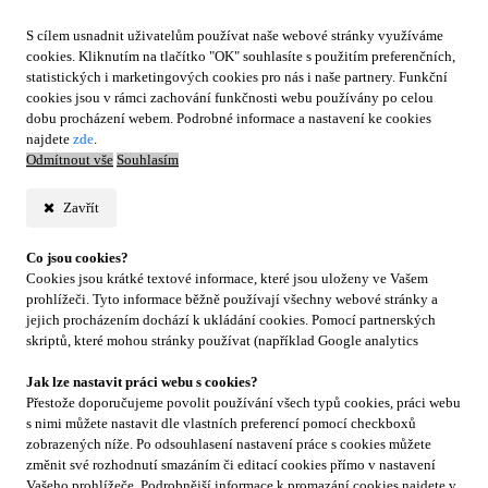
S cílem usnadnit uživatelům používat naše webové stránky využíváme
cookies. Kliknutím na tlačítko "OK" souhlasíte s použitím preferenčních,
statistických i marketingových cookies pro nás i naše partnery. Funkční
cookies jsou v rámci zachování funkčnosti webu používány po celou
dobu procházení webem. Podrobné informace a nastavení ke cookies
najdete
zde
.
Odmítnout vše
Souhlasím
Zavřít
Co jsou cookies?
Cookies jsou krátké textové informace, které jsou uloženy ve Vašem
prohlížeči. Tyto informace běžně používají všechny webové stránky a
jejich procházením dochází k ukládání cookies. Pomocí partnerských
skriptů, které mohou stránky používat (například Google analytics
Jak lze nastavit práci webu s cookies?
Přestože doporučujeme povolit používání všech typů cookies, práci webu
s nimi můžete nastavit dle vlastních preferencí pomocí checkboxů
zobrazených níže. Po odsouhlasení nastavení práce s cookies můžete
změnit své rozhodnutí smazáním či editací cookies přímo v nastavení
Vašeho prohlížeče. Podrobnější informace k promazání cookies najdete v