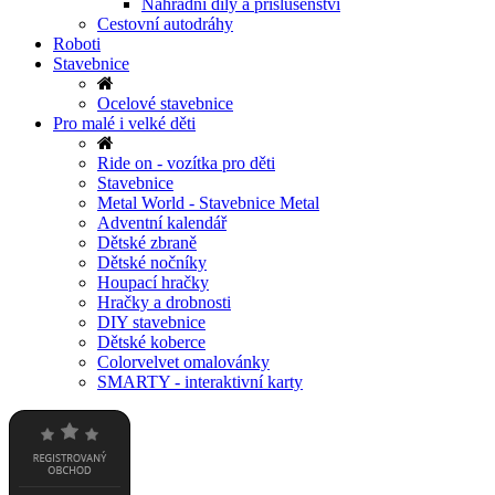
Náhradní díly a příslušenství
Cestovní autodráhy
Roboti
Stavebnice
Ocelové stavebnice
Pro malé i velké děti
Ride on - vozítka pro děti
Stavebnice
Metal World - Stavebnice Metal
Adventní kalendář
Dětské zbraně
Dětské nočníky
Houpací hračky
Hračky a drobnosti
DIY stavebnice
Dětské koberce
Colorvelvet omalovánky
SMARTY - interaktivní karty