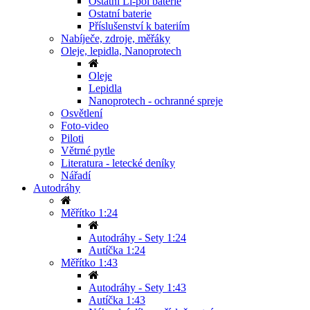
Ostatní Li-pol baterie
Ostatní baterie
Příslušenství k bateriím
Nabíječe, zdroje, měřáky
Oleje, lepidla, Nanoprotech
Oleje
Lepidla
Nanoprotech - ochranné spreje
Osvětlení
Foto-video
Piloti
Větrné pytle
Literatura - letecké deníky
Nářadí
Autodráhy
Měřítko 1:24
Autodráhy - Sety 1:24
Autíčka 1:24
Měřítko 1:43
Autodráhy - Sety 1:43
Autíčka 1:43