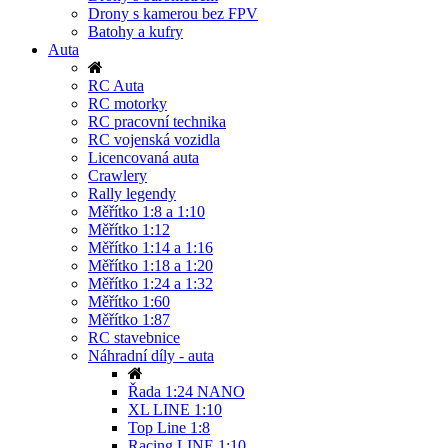
Drony s kamerou bez FPV
Batohy a kufry
Auta
RC Auta
RC motorky
RC pracovní technika
RC vojenská vozidla
Licencovaná auta
Crawlery
Rally legendy
Měřítko 1:8 a 1:10
Měřítko 1:12
Měřítko 1:14 a 1:16
Měřítko 1:18 a 1:20
Měřítko 1:24 a 1:32
Měřítko 1:60
Měřítko 1:87
RC stavebnice
Náhradní díly - auta
Řada 1:24 NANO
XL LINE 1:10
Top Line 1:8
Racing LINE 1:10