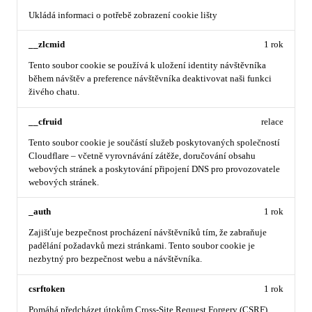
Ukládá informaci o potřebě zobrazení cookie lišty
__zlcmid
1 rok
Tento soubor cookie se používá k uložení identity návštěvníka
během návštěv a preference návštěvníka deaktivovat naši funkci
živého chatu.
__cfruid
relace
Tento soubor cookie je součástí služeb poskytovaných společností
Cloudflare – včetně vyrovnávání zátěže, doručování obsahu
webových stránek a poskytování připojení DNS pro provozovatele
webových stránek.
_auth
1 rok
Zajišťuje bezpečnost procházení návštěvníků tím, že zabraňuje
padělání požadavků mezi stránkami. Tento soubor cookie je
nezbytný pro bezpečnost webu a návštěvníka.
csrftoken
1 rok
Pomáhá předcházet útokům Cross-Site Request Forgery (CSRF).