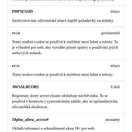
PHPSESSID
relace
Zachovává stav uživatelské relace napříč požadavky na stránky.
rc::a
persistentní
Tento soubor cookie se používá k rozlišení mezi lidmi a roboty. To
je výhodné pro web, aby vytvářet platné zprávy o používání jejich
webových stránek.
rc::c
relace
Tento soubor cookie se používá k rozlišení mezi lidmi a roboty.
AWSALBCORS
6 dnů
Registruje, který server-cluster obsluhuje návštěvníka. To se
používá v kontextu s vyrovnáváním zátěže, aby se optimalizovala
uživatelská zkušenost.
18plus_allow_access#
neznámý
Ukládá informaci o odsouhlasení okna 18+ pro web.