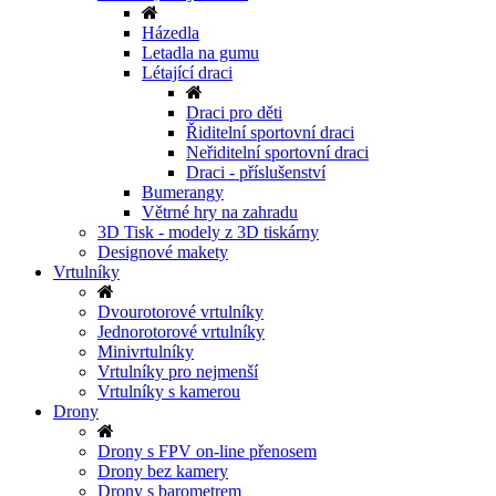
Házedla
Letadla na gumu
Létající draci
Draci pro děti
Řiditelní sportovní draci
Neřiditelní sportovní draci
Draci - příslušenství
Bumerangy
Větrné hry na zahradu
3D Tisk - modely z 3D tiskárny
Designové makety
Vrtulníky
Dvourotorové vrtulníky
Jednorotorové vrtulníky
Minivrtulníky
Vrtulníky pro nejmenší
Vrtulníky s kamerou
Drony
Drony s FPV on-line přenosem
Drony bez kamery
Drony s barometrem