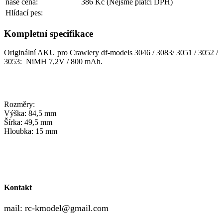
naše cena:
386 Kč
(Nejsme plátci DPH)
Hlídací pes:
Kompletní specifikace
Originální AKU pro Crawlery df-models 3046 / 3083/ 3051 / 3052 /
3053: NiMH 7,2V / 800 mAh.
Rozměry:
Výška: 84,5 mm
Šírka: 49,5 mm
H
loubka: 15 mm
Kontakt
mail:
rc-kmodel@gmail.com