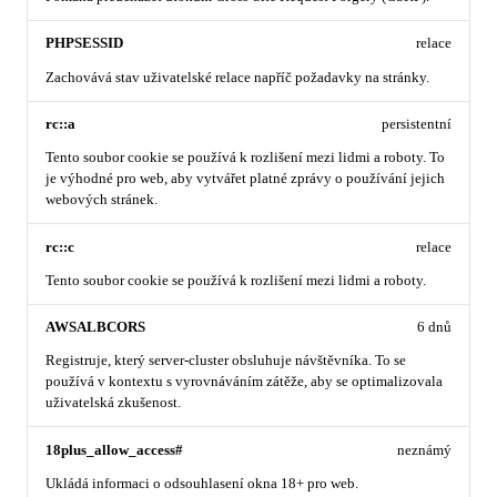
PHPSESSID
relace
Zachovává stav uživatelské relace napříč požadavky na stránky.
rc::a
persistentní
Tento soubor cookie se používá k rozlišení mezi lidmi a roboty. To
je výhodné pro web, aby vytvářet platné zprávy o používání jejich
webových stránek.
rc::c
relace
Tento soubor cookie se používá k rozlišení mezi lidmi a roboty.
AWSALBCORS
6 dnů
Registruje, který server-cluster obsluhuje návštěvníka. To se
používá v kontextu s vyrovnáváním zátěže, aby se optimalizovala
uživatelská zkušenost.
18plus_allow_access#
neznámý
Ukládá informaci o odsouhlasení okna 18+ pro web.