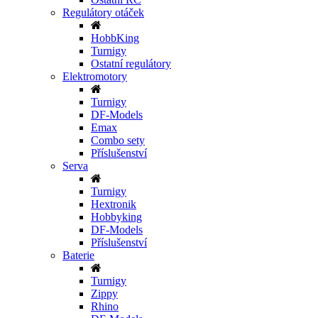
Regulátory otáček
HobbKing
Turnigy
Ostatní regulátory
Elektromotory
Turnigy
DF-Models
Emax
Combo sety
Příslušenství
Serva
Turnigy
Hextronik
Hobbyking
DF-Models
Příslušenství
Baterie
Turnigy
Zippy
Rhino