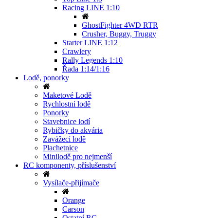
Racing LINE 1:10
GhostFighter 4WD RTR
Crusher, Buggy, Truggy
Starter LINE 1:12
Crawlery
Rally Legends 1:10
Řada 1:14/1:16
Lodě, ponorky
Maketové Lodě
Rychlostní lodě
Ponorky
Stavebnice lodí
Rybičky do akvária
Zavážecí lodě
Plachetnice
Minilodě pro nejmenší
RC komponenty, příslušenství
Vysílače-přijímače
Orange
Carson
Ostatní RC