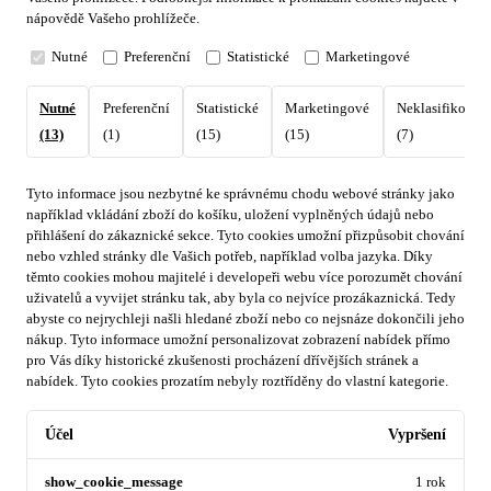
nápovědě Vašeho prohlížeče.
Nutné
Preferenční
Statistické
Marketingové
Nutné
Preferenční
Statistické
Marketingové
Neklasifikovan
(13)
(1)
(15)
(15)
(7)
Tyto informace jsou nezbytné ke správnému chodu webové stránky jako
například vkládání zboží do košíku, uložení vyplněných údajů nebo
přihlášení do zákaznické sekce.
Tyto cookies umožní přizpůsobit chování
nebo vzhled stránky dle Vašich potřeb, například volba jazyka.
Díky
těmto cookies mohou majitelé i developeři webu více porozumět chování
uživatelů a vyvijet stránku tak, aby byla co nejvíce prozákaznická. Tedy
abyste co nejrychleji našli hledané zboží nebo co nejsnáze dokončili jeho
nákup.
Tyto informace umožní personalizovat zobrazení nabídek přímo
pro Vás díky historické zkušenosti procházení dřívějších stránek a
nabídek.
Tyto cookies prozatím nebyly roztříděny do vlastní kategorie.
Účel
Vypršení
show_cookie_message
1 rok