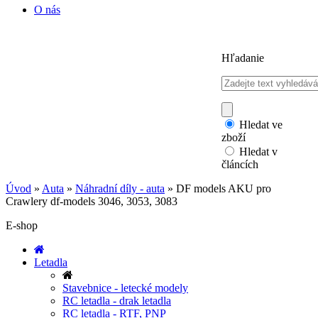
O nás
Hľadanie
Hledat ve
zboží
Hledat v
článcích
Úvod
»
Auta
»
Náhradní díly - auta
»
DF models AKU pro
Crawlery df-models 3046, 3053, 3083
E-shop
Letadla
Stavebnice - letecké modely
RC letadla - drak letadla
RC letadla - RTF, PNP