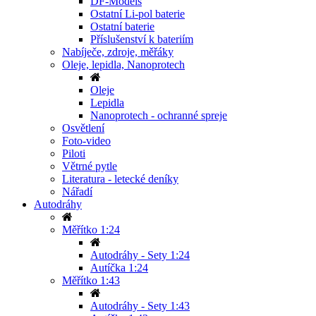
DF-Models
Ostatní Li-pol baterie
Ostatní baterie
Příslušenství k bateriím
Nabíječe, zdroje, měřáky
Oleje, lepidla, Nanoprotech
Oleje
Lepidla
Nanoprotech - ochranné spreje
Osvětlení
Foto-video
Piloti
Větrné pytle
Literatura - letecké deníky
Nářadí
Autodráhy
Měřítko 1:24
Autodráhy - Sety 1:24
Autíčka 1:24
Měřítko 1:43
Autodráhy - Sety 1:43