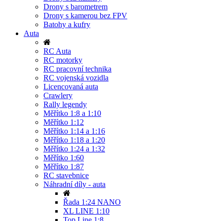
Drony s barometrem
Drony s kamerou bez FPV
Batohy a kufry
Auta
RC Auta
RC motorky
RC pracovní technika
RC vojenská vozidla
Licencovaná auta
Crawlery
Rally legendy
Měřítko 1:8 a 1:10
Měřítko 1:12
Měřítko 1:14 a 1:16
Měřítko 1:18 a 1:20
Měřítko 1:24 a 1:32
Měřítko 1:60
Měřítko 1:87
RC stavebnice
Náhradní díly - auta
Řada 1:24 NANO
XL LINE 1:10
Top Line 1:8