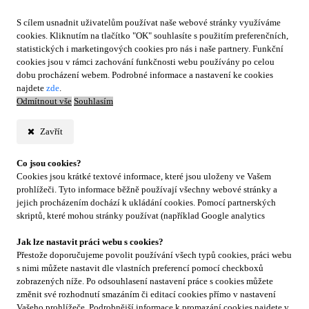
S cílem usnadnit uživatelům používat naše webové stránky využíváme
cookies. Kliknutím na tlačítko "OK" souhlasíte s použitím preferenčních,
statistických i marketingových cookies pro nás i naše partnery. Funkční
cookies jsou v rámci zachování funkčnosti webu používány po celou
dobu procházení webem. Podrobné informace a nastavení ke cookies
najdete
zde
.
Odmítnout vše
Souhlasím
Zavřít
Co jsou cookies?
Cookies jsou krátké textové informace, které jsou uloženy ve Vašem
prohlížeči. Tyto informace běžně používají všechny webové stránky a
jejich procházením dochází k ukládání cookies. Pomocí partnerských
skriptů, které mohou stránky používat (například Google analytics
Jak lze nastavit práci webu s cookies?
Přestože doporučujeme povolit používání všech typů cookies, práci webu
s nimi můžete nastavit dle vlastních preferencí pomocí checkboxů
zobrazených níže. Po odsouhlasení nastavení práce s cookies můžete
změnit své rozhodnutí smazáním či editací cookies přímo v nastavení
Vašeho prohlížeče. Podrobnější informace k promazání cookies najdete v