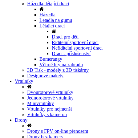
Házedla, létající draci
Házedla
Letadla na gumu
Létající draci
Draci pro děti
Řiditelní sportovní draci
Neřiditelní sportovní draci
Draci - příslušenství
Bumerangy
Větrné hry na zahradu
3D Tisk - modely z 3D tiskárny
Designové makety
Vrtulníky
Dvourotorové vrtulníky
Jednorotorové vrtulníky
Minivrtulníky
Vrtulníky pro nejmenší
Vrtulníky s kamerou
Drony
Drony s FPV on-line přenosem
Drony bez kamery