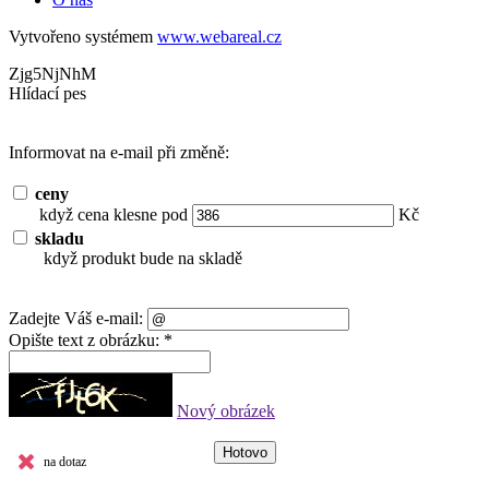
Vytvořeno systémem
www.webareal.cz
Zjg5NjNhM
Hlídací pes
Informovat na e-mail při změně:
ceny
když cena klesne pod
Kč
skladu
když produkt bude na skladě
Zadejte Váš e-mail:
Opište text z obrázku: *
Nový obrázek
na dotaz