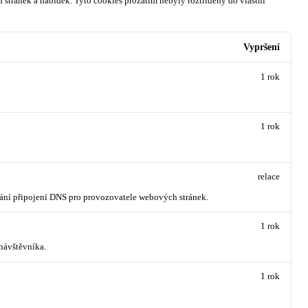
 stránek a nabídek.
Tyto cookies prozatím nebyly roztříděny do vlastní
Vypršení
1 rok
1 rok
relace
vání připojení DNS pro provozovatele webových stránek.
1 rok
návštěvníka.
1 rok