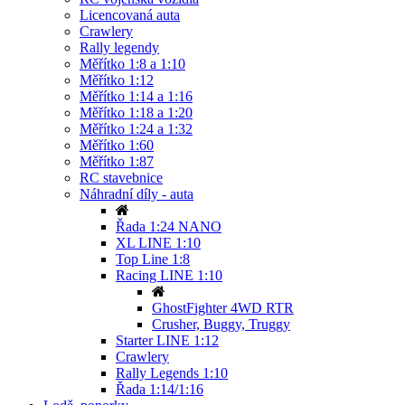
Licencovaná auta
Crawlery
Rally legendy
Měřítko 1:8 a 1:10
Měřítko 1:12
Měřítko 1:14 a 1:16
Měřítko 1:18 a 1:20
Měřítko 1:24 a 1:32
Měřítko 1:60
Měřítko 1:87
RC stavebnice
Náhradní díly - auta
Řada 1:24 NANO
XL LINE 1:10
Top Line 1:8
Racing LINE 1:10
GhostFighter 4WD RTR
Crusher, Buggy, Truggy
Starter LINE 1:12
Crawlery
Rally Legends 1:10
Řada 1:14/1:16