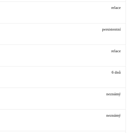
relace
persistentní
relace
6 dnů
neznámý
neznámý