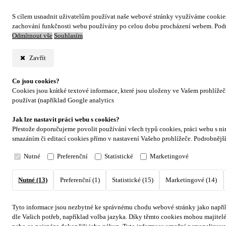
S cílem usnadnit uživatelům používat naše webové stránky využíváme cookies. 
zachování funkčnosti webu používány po celou dobu procházení webem. Podr
Odmítnout vše
Souhlasím
Zavřít
Co jsou cookies?
Cookies jsou krátké textové informace, které jsou uloženy ve Vašem prohlíže
používat (například Google analytics
Jak lze nastavit práci webu s cookies?
Přestože doporučujeme povolit používání všech typů cookies, práci webu s ni
smazáním či editací cookies přímo v nastavení Vašeho prohlížeče. Podrobnějš
Nutné
Preferenční
Statistické
Marketingové
Nutné (13)
Preferenční (1)
Statistické (15)
Marketingové (14)
Tyto informace jsou nezbytné ke správnému chodu webové stránky jako napřík
dle Vašich potřeb, například volba jazyka.
Díky těmto cookies mohou majitelé 