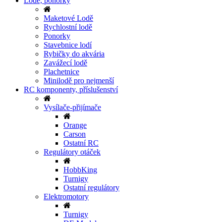
Lodě, ponorky
Maketové Lodě
Rychlostní lodě
Ponorky
Stavebnice lodí
Rybičky do akvária
Zavážecí lodě
Plachetnice
Minilodě pro nejmenší
RC komponenty, příslušenství
Vysílače-přijímače
Orange
Carson
Ostatní RC
Regulátory otáček
HobbKing
Turnigy
Ostatní regulátory
Elektromotory
Turnigy