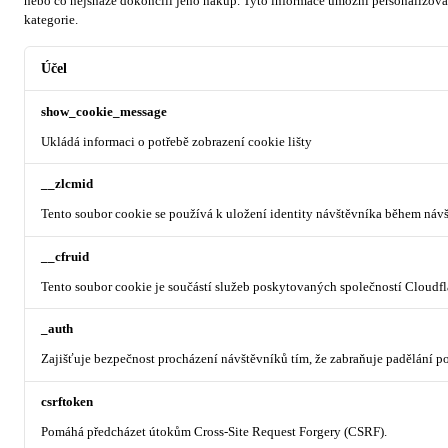
nebo co nejsnáze dokončili jeho nákup.
Tyto informace umožní personalizovat
kategorie.
Účel
show_cookie_message
Ukládá informaci o potřebě zobrazení cookie lišty
__zlcmid
Tento soubor cookie se používá k uložení identity návštěvníka během návšt
__cfruid
Tento soubor cookie je součástí služeb poskytovaných společností Cloudf
_auth
Zajišťuje bezpečnost procházení návštěvníků tím, že zabraňuje padělání 
csrftoken
Pomáhá předcházet útokům Cross-Site Request Forgery (CSRF).