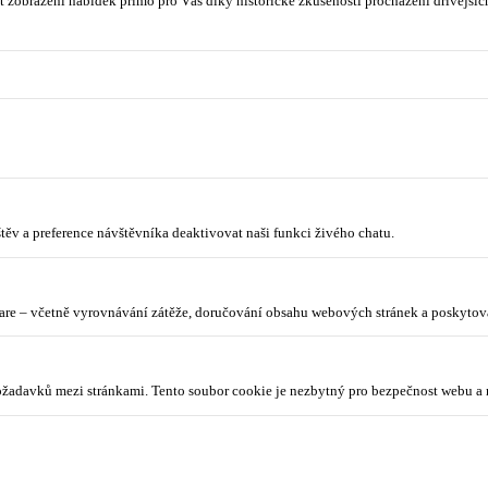
 zobrazení nabídek přímo pro Vás díky historické zkušenosti procházení dřívějších
ěv a preference návštěvníka deaktivovat naši funkci živého chatu.
lare – včetně vyrovnávání zátěže, doručování obsahu webových stránek a poskyto
požadavků mezi stránkami. Tento soubor cookie je nezbytný pro bezpečnost webu a 