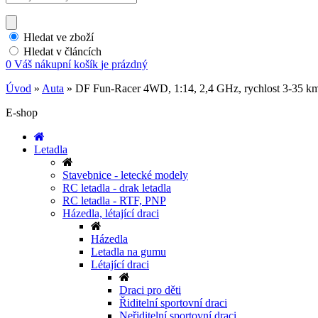
Hledat ve zboží
Hledat v článcích
0
Váš nákupní košík
je prázdný
Úvod
»
Auta
»
DF Fun-Racer 4WD, 1:14, 2,4 GHz, rychlost 3-35 k
E-shop
Letadla
Stavebnice - letecké modely
RC letadla - drak letadla
RC letadla - RTF, PNP
Házedla, létající draci
Házedla
Letadla na gumu
Létající draci
Draci pro děti
Řiditelní sportovní draci
Neřiditelní sportovní draci