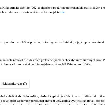
Kliknutím na tlačítko "OK" souhlasíte s použitím preferenčních, statistických i m
obné informace a nastavení ke cookies najdete
zde
.
či. Tyto informace běžně používají všechny webové stránky a jejich procházením d
mi můžete nastavit dle vlastních preferencí pomocí checkboxů zobrazených níže. P
í informace k promazání cookies najdete v nápovědě Vašeho prohlížeče.
Neklasifikované (7)
lad vkládání zboží do košíku, uložení vyplněných údajů nebo přihlášení do zákaz
i developeři webu více porozumět chování uživatelů a vyvijet stránku tak, aby byl