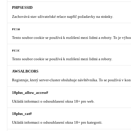
PHPSESSID
Zachovává stav uživatelské relace napříč požadavky na stránky.
rc::a
Tento soubor cookie se používá k rozlišení mezi lidmi a roboty. To je výh
rc::c
Tento soubor cookie se používá k rozlišení mezi lidmi a roboty.
AWSALBCORS
Registruje, který server-cluster obsluhuje návštěvníka. To se používá v ko
18plus_allow_access#
Ukládá informaci o odsouhlasení okna 18+ pro web.
18plus_cat#
Ukládá informaci o odsouhlasení okna 18+ pro kategorii.