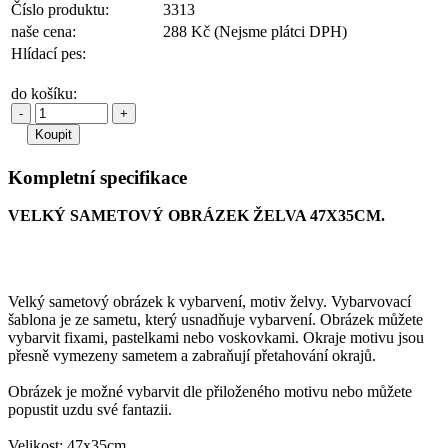
Číslo produktu:
3313
naše cena:
288 Kč
(Nejsme plátci DPH)
Hlídací pes:
do košíku:
-
+
Kompletní specifikace
VELKÝ SAMETOVÝ OBRÁZEK ŽELVA 47X35CM.
Velký sametový obrázek k vybarvení, motiv želvy. Vybarvovací
šablona je ze sametu, který usnadňuje vybarvení. Obrázek můžete
vybarvit fixami, pastelkami nebo voskovkami. Okraje motivu jsou
přesně vymezeny sametem a zabraňují přetahování okrajů.
Obrázek je možné vybarvit dle přiloženého motivu nebo můžete
popustit uzdu své fantazii.
Velikost: 47x35cm