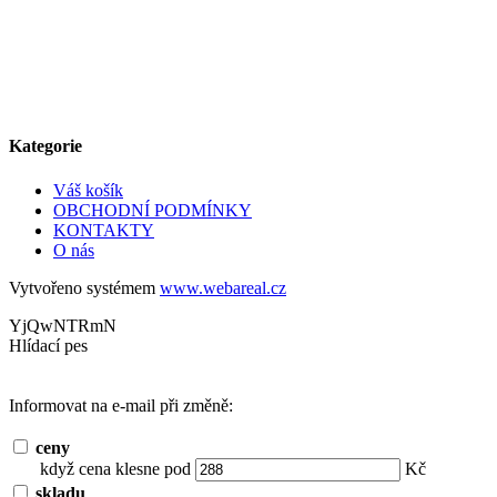
Kategorie
Váš košík
OBCHODNÍ PODMÍNKY
KONTAKTY
O nás
Vytvořeno systémem
www.webareal.cz
YjQwNTRmN
Hlídací pes
Informovat na e-mail při změně:
ceny
když cena klesne pod
Kč
skladu