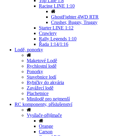
Top Line 1:8
Racing LINE 1:10
GhostFighter 4WD RTR
Crusher, Buggy, Truggy
Starter LINE 1:12
Crawlery
Rally Legends 1:10
Řada 1:14/1:16
Lodě, ponorky
Maketové Lodě
Rychlostní lodě
Ponorky
Stavebnice lodí
Rybičky do akvária
Zavážecí lodě
Plachetnice
Minilodě pro nejmenší
RC komponenty, příslušenství
Vysílače-přijímače
Orange
Carson