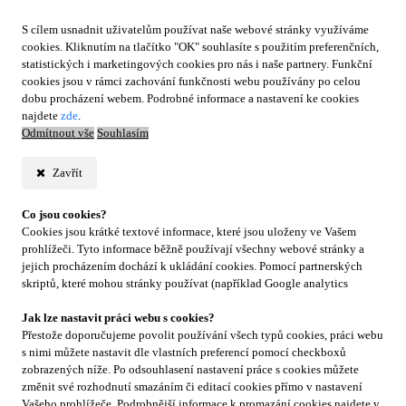
S cílem usnadnit uživatelům používat naše webové stránky využíváme
cookies. Kliknutím na tlačítko "OK" souhlasíte s použitím preferenčních,
statistických i marketingových cookies pro nás i naše partnery. Funkční
cookies jsou v rámci zachování funkčnosti webu používány po celou
dobu procházení webem. Podrobné informace a nastavení ke cookies
najdete
zde
.
Odmítnout vše
Souhlasím
Zavřít
Co jsou cookies?
Cookies jsou krátké textové informace, které jsou uloženy ve Vašem
prohlížeči. Tyto informace běžně používají všechny webové stránky a
jejich procházením dochází k ukládání cookies. Pomocí partnerských
skriptů, které mohou stránky používat (například Google analytics
Jak lze nastavit práci webu s cookies?
Přestože doporučujeme povolit používání všech typů cookies, práci webu
s nimi můžete nastavit dle vlastních preferencí pomocí checkboxů
zobrazených níže. Po odsouhlasení nastavení práce s cookies můžete
změnit své rozhodnutí smazáním či editací cookies přímo v nastavení
Vašeho prohlížeče. Podrobnější informace k promazání cookies najdete v