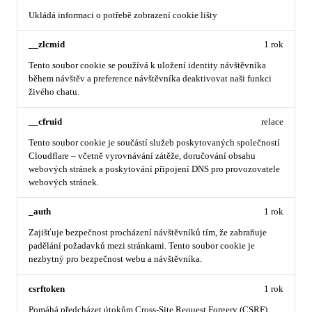
Ukládá informaci o potřebě zobrazení cookie lišty
__zlcmid
1 rok
Tento soubor cookie se používá k uložení identity návštěvníka
během návštěv a preference návštěvníka deaktivovat naši funkci
živého chatu.
__cfruid
relace
Tento soubor cookie je součástí služeb poskytovaných společností
Cloudflare – včetně vyrovnávání zátěže, doručování obsahu
webových stránek a poskytování připojení DNS pro provozovatele
webových stránek.
_auth
1 rok
Zajišťuje bezpečnost procházení návštěvníků tím, že zabraňuje
padělání požadavků mezi stránkami. Tento soubor cookie je
nezbytný pro bezpečnost webu a návštěvníka.
csrftoken
1 rok
Pomáhá předcházet útokům Cross-Site Request Forgery (CSRF).