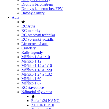
Drony s barometrem
Drony s kamerou bez FPV
Batohy a kufry
Auta
RC Auta
RC motorky
RC pracovní technika
RC vojenská vozidla
Licencovaná auta
Crawlery
Rally legendy
Měřítko 1:8 a 1:10
Měřítko 1:12
Měřítko 1:14 a 1:16
Měřítko 1:18 a 1:20
Měřítko 1:24 a 1:32
Měřítko 1:60
Měřítko 1:87
RC stavebnice
Náhradní díly - auta
Řada 1:24 NANO
XL LINE 1:10