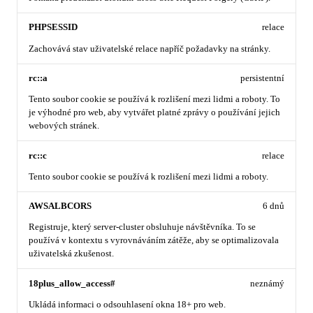
PHPSESSID
relace
Zachovává stav uživatelské relace napříč požadavky na stránky.
rc::a
persistentní
Tento soubor cookie se používá k rozlišení mezi lidmi a roboty. To
je výhodné pro web, aby vytvářet platné zprávy o používání jejich
webových stránek.
rc::c
relace
Tento soubor cookie se používá k rozlišení mezi lidmi a roboty.
AWSALBCORS
6 dnů
Registruje, který server-cluster obsluhuje návštěvníka. To se
používá v kontextu s vyrovnáváním zátěže, aby se optimalizovala
uživatelská zkušenost.
18plus_allow_access#
neznámý
Ukládá informaci o odsouhlasení okna 18+ pro web.