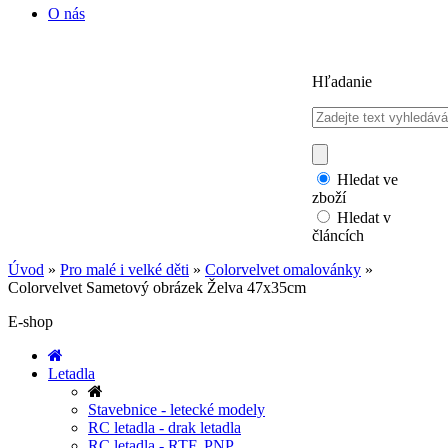
O nás
Hľadanie
Hledat ve
zboží
Hledat v
článcích
Úvod
»
Pro malé i velké děti
»
Colorvelvet omalovánky
»
Colorvelvet Sametový obrázek Želva 47x35cm
E-shop
Letadla
Stavebnice - letecké modely
RC letadla - drak letadla
RC letadla - RTF, PNP