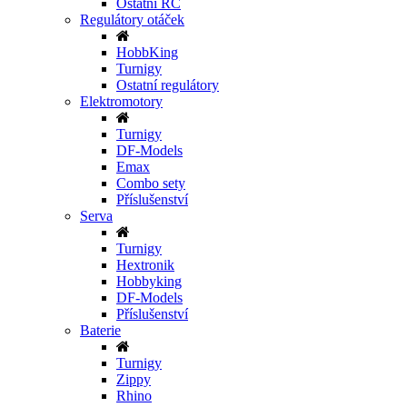
Ostatní RC
Regulátory otáček
HobbKing
Turnigy
Ostatní regulátory
Elektromotory
Turnigy
DF-Models
Emax
Combo sety
Příslušenství
Serva
Turnigy
Hextronik
Hobbyking
DF-Models
Příslušenství
Baterie
Turnigy
Zippy
Rhino