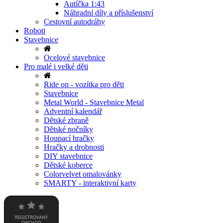
Autíčka 1:43
Náhradní díly a příslušenství
Cestovní autodráhy
Roboti
Stavebnice
Ocelové stavebnice
Pro malé i velké děti
Ride on - vozítka pro děti
Stavebnice
Metal World - Stavebnice Metal
Adventní kalendář
Dětské zbraně
Dětské nočníky
Houpací hračky
Hračky a drobnosti
DIY stavebnice
Dětské koberce
Colorvelvet omalovánky
SMARTY - interaktivní karty