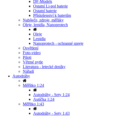
DF-Models
Ostatní Li-pol baterie
Ostatní baterie
Příslušenství k bateriím
Nabíječe, zdroje, měřáky
Oleje, lepidla, Nanoprotech
Oleje
Lepidla
Nanoprotech - ochranné spreje
Osvětlení
Foto-video
Piloti
Větrné pytle
Literatura - letecké deníky
Nářadí
Autodráhy
Měřítko 1:24
Autodráhy - Sety 1:24
Autíčka 1:24
Měřítko 1:43
Autodráhy - Sety 1:43