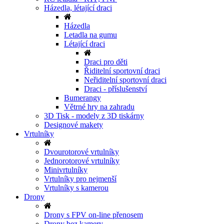
Házedla, létající draci
Házedla
Letadla na gumu
Létající draci
Draci pro děti
Řiditelní sportovní draci
Neřiditelní sportovní draci
Draci - příslušenství
Bumerangy
Větrné hry na zahradu
3D Tisk - modely z 3D tiskárny
Designové makety
Vrtulníky
Dvourotorové vrtulníky
Jednorotorové vrtulníky
Minivrtulníky
Vrtulníky pro nejmenší
Vrtulníky s kamerou
Drony
Drony s FPV on-line přenosem
Drony bez kamery