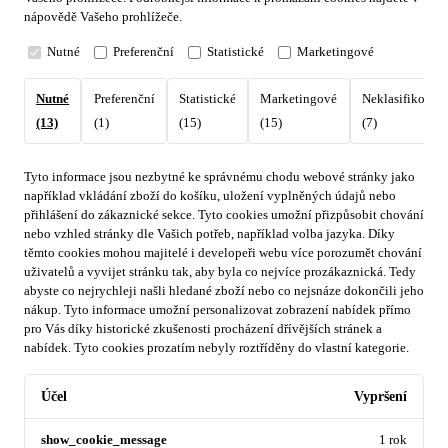
nápovědě Vašeho prohlížeče.
Nutné
Preferenční
Statistické
Marketingové
Nutné
Preferenční
Statistické
Marketingové
Neklasifikovan
(13)
(1)
(15)
(15)
(7)
Tyto informace jsou nezbytné ke správnému chodu webové stránky jako
například vkládání zboží do košíku, uložení vyplněných údajů nebo
přihlášení do zákaznické sekce.
Tyto cookies umožní přizpůsobit chování
nebo vzhled stránky dle Vašich potřeb, například volba jazyka.
Díky
těmto cookies mohou majitelé i developeři webu více porozumět chování
uživatelů a vyvijet stránku tak, aby byla co nejvíce prozákaznická. Tedy
abyste co nejrychleji našli hledané zboží nebo co nejsnáze dokončili jeho
nákup.
Tyto informace umožní personalizovat zobrazení nabídek přímo
pro Vás díky historické zkušenosti procházení dřívějších stránek a
nabídek.
Tyto cookies prozatím nebyly roztříděny do vlastní kategorie.
Účel
Vypršení
show_cookie_message
1 rok