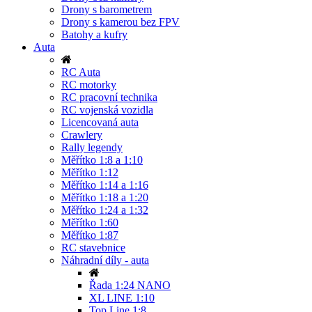
Drony s barometrem
Drony s kamerou bez FPV
Batohy a kufry
Auta
RC Auta
RC motorky
RC pracovní technika
RC vojenská vozidla
Licencovaná auta
Crawlery
Rally legendy
Měřítko 1:8 a 1:10
Měřítko 1:12
Měřítko 1:14 a 1:16
Měřítko 1:18 a 1:20
Měřítko 1:24 a 1:32
Měřítko 1:60
Měřítko 1:87
RC stavebnice
Náhradní díly - auta
Řada 1:24 NANO
XL LINE 1:10
Top Line 1:8