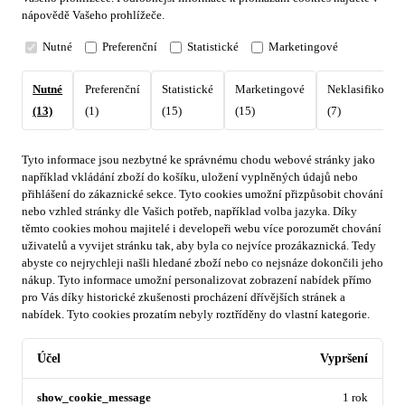
nápovědě Vašeho prohlížeče.
Nutné
Preferenční
Statistické
Marketingové
Nutné
Preferenční
Statistické
Marketingové
Neklasifikovan
(13)
(1)
(15)
(15)
(7)
Tyto informace jsou nezbytné ke správnému chodu webové stránky jako
například vkládání zboží do košíku, uložení vyplněných údajů nebo
přihlášení do zákaznické sekce.
Tyto cookies umožní přizpůsobit chování
nebo vzhled stránky dle Vašich potřeb, například volba jazyka.
Díky
těmto cookies mohou majitelé i developeři webu více porozumět chování
uživatelů a vyvijet stránku tak, aby byla co nejvíce prozákaznická. Tedy
abyste co nejrychleji našli hledané zboží nebo co nejsnáze dokončili jeho
nákup.
Tyto informace umožní personalizovat zobrazení nabídek přímo
pro Vás díky historické zkušenosti procházení dřívějších stránek a
nabídek.
Tyto cookies prozatím nebyly roztříděny do vlastní kategorie.
Účel
Vypršení
show_cookie_message
1 rok