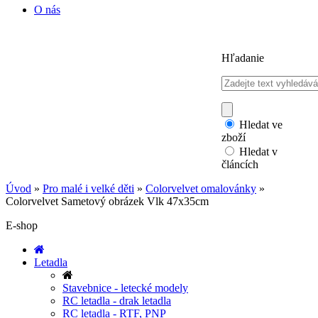
O nás
Hľadanie
Hledat ve
zboží
Hledat v
článcích
Úvod
»
Pro malé i velké děti
»
Colorvelvet omalovánky
»
Colorvelvet Sametový obrázek Vlk 47x35cm
E-shop
Letadla
Stavebnice - letecké modely
RC letadla - drak letadla
RC letadla - RTF, PNP