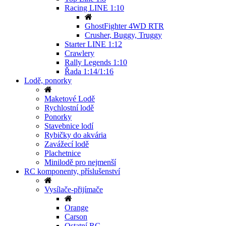
Racing LINE 1:10
GhostFighter 4WD RTR
Crusher, Buggy, Truggy
Starter LINE 1:12
Crawlery
Rally Legends 1:10
Řada 1:14/1:16
Lodě, ponorky
Maketové Lodě
Rychlostní lodě
Ponorky
Stavebnice lodí
Rybičky do akvária
Zavážecí lodě
Plachetnice
Minilodě pro nejmenší
RC komponenty, příslušenství
Vysílače-přijímače
Orange
Carson
Ostatní RC