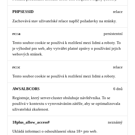
PHPSESSID
relace
Zachovává stav uživatelské relace napříč požadavky na stránky.
rc::a
persistentní
Tento soubor cookie se používá k rozlišení mezi lidmi a roboty. To
je výhodné pro web, aby vytvářet platné zprávy o používání jejich
webových stránek.
rc::c
relace
Tento soubor cookie se používá k rozlišení mezi lidmi a roboty.
AWSALBCORS
6 dnů
Registruje, který server-cluster obsluhuje návštěvníka. To se
používá v kontextu s vyrovnáváním zátěže, aby se optimalizovala
uživatelská zkušenost.
18plus_allow_access#
neznámý
Ukládá informaci o odsouhlasení okna 18+ pro web.