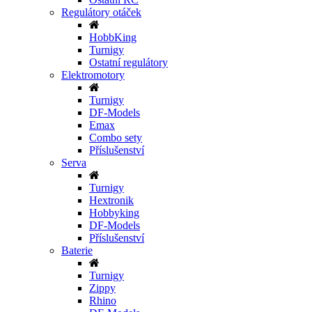
Regulátory otáček
HobbKing
Turnigy
Ostatní regulátory
Elektromotory
Turnigy
DF-Models
Emax
Combo sety
Příslušenství
Serva
Turnigy
Hextronik
Hobbyking
DF-Models
Příslušenství
Baterie
Turnigy
Zippy
Rhino