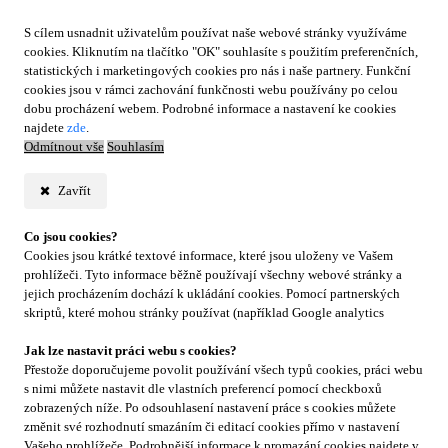
S cílem usnadnit uživatelům používat naše webové stránky využíváme
cookies. Kliknutím na tlačítko "OK" souhlasíte s použitím preferenčních,
statistických i marketingových cookies pro nás i naše partnery. Funkční
cookies jsou v rámci zachování funkčnosti webu používány po celou
dobu procházení webem. Podrobné informace a nastavení ke cookies
najdete
zde
.
Odmítnout vše
Souhlasím
Zavřít
Co jsou cookies?
Cookies jsou krátké textové informace, které jsou uloženy ve Vašem
prohlížeči. Tyto informace běžně používají všechny webové stránky a
jejich procházením dochází k ukládání cookies. Pomocí partnerských
skriptů, které mohou stránky používat (například Google analytics
Jak lze nastavit práci webu s cookies?
Přestože doporučujeme povolit používání všech typů cookies, práci webu
s nimi můžete nastavit dle vlastních preferencí pomocí checkboxů
zobrazených níže. Po odsouhlasení nastavení práce s cookies můžete
změnit své rozhodnutí smazáním či editací cookies přímo v nastavení
Vašeho prohlížeče. Podrobnější informace k promazání cookies najdete v