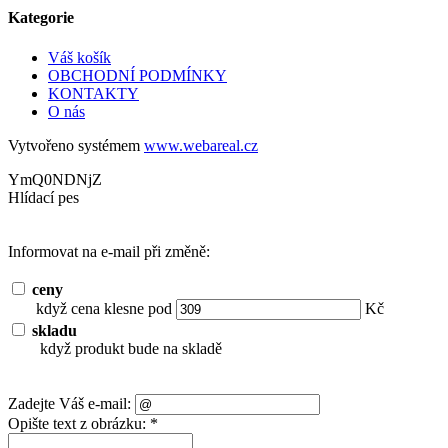
Kategorie
Váš košík
OBCHODNÍ PODMÍNKY
KONTAKTY
O nás
Vytvořeno systémem
www.webareal.cz
YmQ0NDNjZ
Hlídací pes
Informovat na e-mail při změně:
ceny
když cena klesne pod
Kč
skladu
když produkt bude na skladě
Zadejte Váš e-mail:
Opište text z obrázku: *