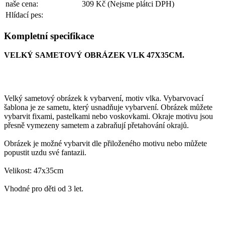
naše cena:
309 Kč
(Nejsme plátci DPH)
Hlídací pes:
Kompletní specifikace
VELKÝ SAMETOVÝ OBRÁZEK VLK 47X35CM.
Velký sametový obrázek k vybarvení, motiv vlka. Vybarvovací
šablona je ze sametu, který usnadňuje vybarvení. Obrázek můžete
vybarvit fixami, pastelkami nebo voskovkami. Okraje motivu jsou
přesně vymezeny sametem a zabraňují přetahování okrajů.
Obrázek je možné vybarvit dle přiloženého motivu nebo můžete
popustit uzdu své fantazii.
Velikost: 47x35cm
Vhodné pro děti od 3 let.