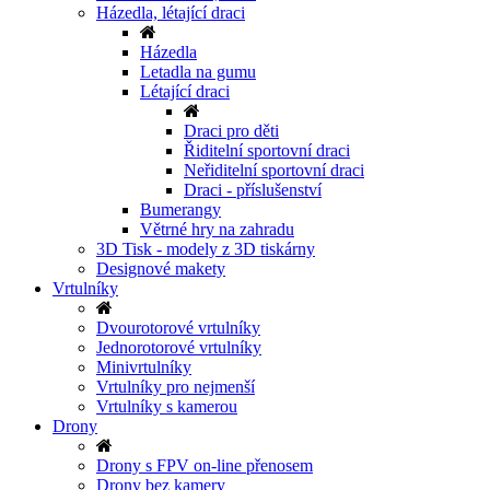
Házedla, létající draci
Házedla
Letadla na gumu
Létající draci
Draci pro děti
Řiditelní sportovní draci
Neřiditelní sportovní draci
Draci - příslušenství
Bumerangy
Větrné hry na zahradu
3D Tisk - modely z 3D tiskárny
Designové makety
Vrtulníky
Dvourotorové vrtulníky
Jednorotorové vrtulníky
Minivrtulníky
Vrtulníky pro nejmenší
Vrtulníky s kamerou
Drony
Drony s FPV on-line přenosem
Drony bez kamery