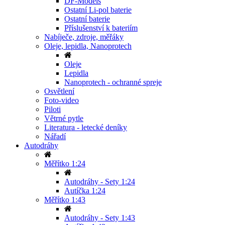
DF-Models
Ostatní Li-pol baterie
Ostatní baterie
Příslušenství k bateriím
Nabíječe, zdroje, měřáky
Oleje, lepidla, Nanoprotech
Oleje
Lepidla
Nanoprotech - ochranné spreje
Osvětlení
Foto-video
Piloti
Větrné pytle
Literatura - letecké deníky
Nářadí
Autodráhy
Měřítko 1:24
Autodráhy - Sety 1:24
Autíčka 1:24
Měřítko 1:43
Autodráhy - Sety 1:43