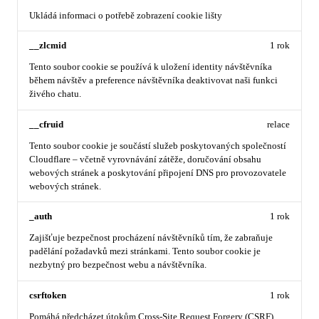
Ukládá informaci o potřebě zobrazení cookie lišty
__zlcmid
1 rok
Tento soubor cookie se používá k uložení identity návštěvníka
během návštěv a preference návštěvníka deaktivovat naši funkci
živého chatu.
__cfruid
relace
Tento soubor cookie je součástí služeb poskytovaných společností
Cloudflare – včetně vyrovnávání zátěže, doručování obsahu
webových stránek a poskytování připojení DNS pro provozovatele
webových stránek.
_auth
1 rok
Zajišťuje bezpečnost procházení návštěvníků tím, že zabraňuje
padělání požadavků mezi stránkami. Tento soubor cookie je
nezbytný pro bezpečnost webu a návštěvníka.
csrftoken
1 rok
Pomáhá předcházet útokům Cross-Site Request Forgery (CSRF).