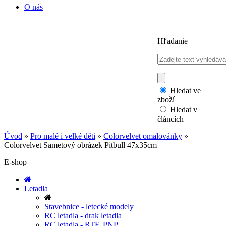
O nás
Hľadanie
Hledat ve
zboží
Hledat v
článcích
Úvod
»
Pro malé i velké děti
»
Colorvelvet omalovánky
»
Colorvelvet Sametový obrázek Pitbull 47x35cm
E-shop
Letadla
Stavebnice - letecké modely
RC letadla - drak letadla
RC letadla - RTF, PNP