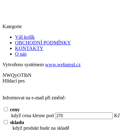
Kategorie
Váš košík
OBCHODNÍ PODMÍNKY
KONTAKTY
O nás
Vytvořeno systémem
www.webareal.cz
NWQyOTlhN
Hlídací pes
Informovat na e-mail při změně:
ceny
když cena klesne pod
Kč
skladu
když produkt bude na skladě