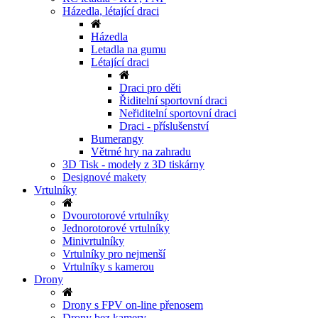
Házedla, létající draci
Házedla
Letadla na gumu
Létající draci
Draci pro děti
Řiditelní sportovní draci
Neřiditelní sportovní draci
Draci - příslušenství
Bumerangy
Větrné hry na zahradu
3D Tisk - modely z 3D tiskárny
Designové makety
Vrtulníky
Dvourotorové vrtulníky
Jednorotorové vrtulníky
Minivrtulníky
Vrtulníky pro nejmenší
Vrtulníky s kamerou
Drony
Drony s FPV on-line přenosem
Drony bez kamery