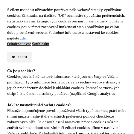
S cílem usnadnit uživatelům používat naše webové stránky využíváme
cookies. Kliknutím na tlačítko "OK" souhlasíte s použitím preferenčních,
statistických i marketingových cookies pro nás i naše partnery. Funkční
cookies jsou v rámci zachování funkčnosti webu používány po celou
dobu procházení webem. Podrobné informace a nastavení ke cookies
najdete
zde
.
Odmítnout vše
Souhlasím
Zavřít
Co jsou cookies?
Cookies jsou krátké textové informace, které jsou uloženy ve Vašem
prohlížeči. Tyto informace běžně používají všechny webové stránky a
jejich procházením dochází k ukládání cookies. Pomocí partnerských
skriptů, které mohou stránky používat (například Google analytics
Jak lze nastavit práci webu s cookies?
Přestože doporučujeme povolit používání všech typů cookies, práci webu
s nimi můžete nastavit dle vlastních preferencí pomocí checkboxů
zobrazených níže. Po odsouhlasení nastavení práce s cookies můžete
změnit své rozhodnutí smazáním či editací cookies přímo v nastavení
Vašeho prohlížeče. Podrobnější informace k promazání cookies najdete v