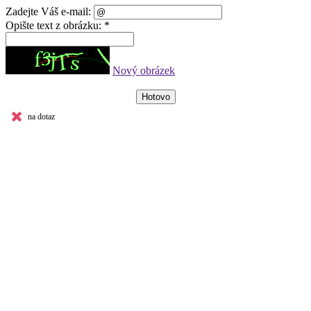
Zadejte Váš e-mail:
Opište text z obrázku: *
Nový obrázek
na dotaz