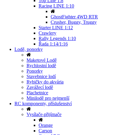
Top Line 1:8
Racing LINE 1:10
GhostFighter 4WD RTR
Crusher, Buggy, Truggy
Starter LINE 1:12
Crawlery
Rally Legends 1:10
Řada 1:14/1:16
Lodě, ponorky
Maketové Lodě
Rychlostní lodě
Ponorky
Stavebnice lodí
Rybičky do akvária
Zavážecí lodě
Plachetnice
Minilodě pro nejmenší
RC komponenty, příslušenství
Vysílače-přijímače
Orange
Carson