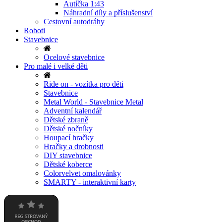
Autíčka 1:43
Náhradní díly a příslušenství
Cestovní autodráhy
Roboti
Stavebnice
Ocelové stavebnice
Pro malé i velké děti
Ride on - vozítka pro děti
Stavebnice
Metal World - Stavebnice Metal
Adventní kalendář
Dětské zbraně
Dětské nočníky
Houpací hračky
Hračky a drobnosti
DIY stavebnice
Dětské koberce
Colorvelvet omalovánky
SMARTY - interaktivní karty