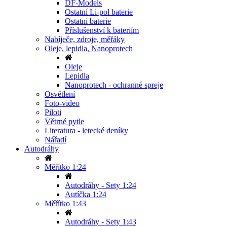
DF-Models
Ostatní Li-pol baterie
Ostatní baterie
Příslušenství k bateriím
Nabíječe, zdroje, měřáky
Oleje, lepidla, Nanoprotech
Oleje
Lepidla
Nanoprotech - ochranné spreje
Osvětlení
Foto-video
Piloti
Větrné pytle
Literatura - letecké deníky
Nářadí
Autodráhy
Měřítko 1:24
Autodráhy - Sety 1:24
Autíčka 1:24
Měřítko 1:43
Autodráhy - Sety 1:43