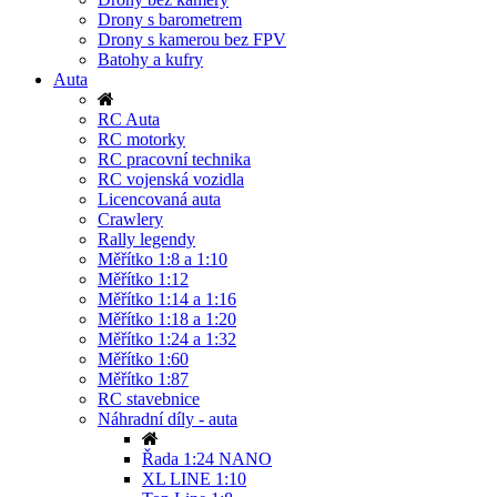
Drony s barometrem
Drony s kamerou bez FPV
Batohy a kufry
Auta
RC Auta
RC motorky
RC pracovní technika
RC vojenská vozidla
Licencovaná auta
Crawlery
Rally legendy
Měřítko 1:8 a 1:10
Měřítko 1:12
Měřítko 1:14 a 1:16
Měřítko 1:18 a 1:20
Měřítko 1:24 a 1:32
Měřítko 1:60
Měřítko 1:87
RC stavebnice
Náhradní díly - auta
Řada 1:24 NANO
XL LINE 1:10