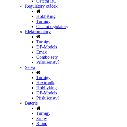
Ostatní RC
Regulátory otáček
HobbKing
Turnigy
Ostatní regulátory
Elektromotory
Turnigy
DF-Models
Emax
Combo sety
Příslušenství
Serva
Turnigy
Hextronik
Hobbyking
DF-Models
Příslušenství
Baterie
Turnigy
Zippy
Rhino