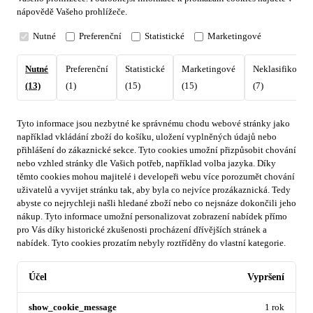
nápovědě Vašeho prohlížeče.
Nutné
Preferenční
Statistické
Marketingové
Nutné
Preferenční
Statistické
Marketingové
Neklasifikovan
(13)
(1)
(15)
(15)
(7)
Tyto informace jsou nezbytné ke správnému chodu webové stránky jako
například vkládání zboží do košíku, uložení vyplněných údajů nebo
přihlášení do zákaznické sekce.
Tyto cookies umožní přizpůsobit chování
nebo vzhled stránky dle Vašich potřeb, například volba jazyka.
Díky
těmto cookies mohou majitelé i developeři webu více porozumět chování
uživatelů a vyvijet stránku tak, aby byla co nejvíce prozákaznická. Tedy
abyste co nejrychleji našli hledané zboží nebo co nejsnáze dokončili jeho
nákup.
Tyto informace umožní personalizovat zobrazení nabídek přímo
pro Vás díky historické zkušenosti procházení dřívějších stránek a
nabídek.
Tyto cookies prozatím nebyly roztříděny do vlastní kategorie.
Účel
Vypršení
show_cookie_message
1 rok