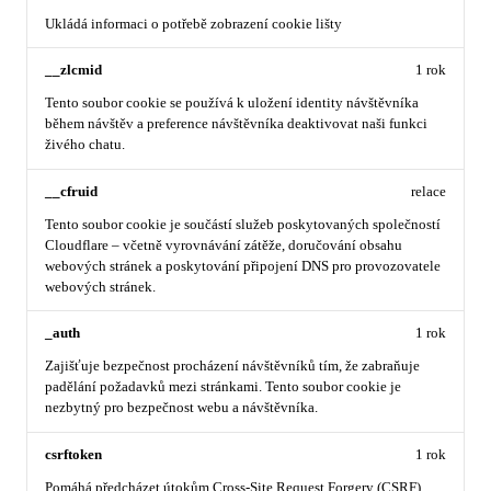
Ukládá informaci o potřebě zobrazení cookie lišty
__zlcmid
1 rok
Tento soubor cookie se používá k uložení identity návštěvníka
během návštěv a preference návštěvníka deaktivovat naši funkci
živého chatu.
__cfruid
relace
Tento soubor cookie je součástí služeb poskytovaných společností
Cloudflare – včetně vyrovnávání zátěže, doručování obsahu
webových stránek a poskytování připojení DNS pro provozovatele
webových stránek.
_auth
1 rok
Zajišťuje bezpečnost procházení návštěvníků tím, že zabraňuje
padělání požadavků mezi stránkami. Tento soubor cookie je
nezbytný pro bezpečnost webu a návštěvníka.
csrftoken
1 rok
Pomáhá předcházet útokům Cross-Site Request Forgery (CSRF).