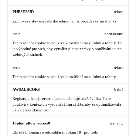
PHPSESSID
relace
Zachovává stav uživatelské relace napříč požadavky na stránky.
rc::a
persistentní
Tento soubor cookie se používá k rozlišení mezi lidmi a roboty. To
je výhodné pro web, aby vytvářet platné zprávy o používání jejich
webových stránek.
rc::c
relace
Tento soubor cookie se používá k rozlišení mezi lidmi a roboty.
AWSALBCORS
6 dnů
Registruje, který server-cluster obsluhuje návštěvníka. To se
používá v kontextu s vyrovnáváním zátěže, aby se optimalizovala
uživatelská zkušenost.
18plus_allow_access#
neznámý
Ukládá informaci o odsouhlasení okna 18+ pro web.