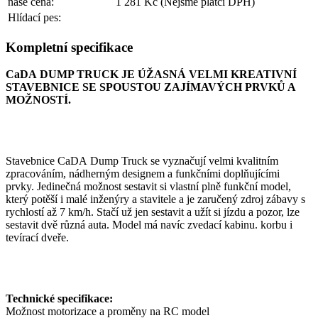
naše cena:
1 281 Kč
(Nejsme plátci DPH)
Hlídací pes:
Kompletní specifikace
CaDA DUMP TRUCK JE ÚŽASNÁ VELMI KREATIVNÍ
STAVEBNICE SE SPOUSTOU ZAJÍMAVÝCH PRVKŮ A
MOŽNOSTÍ.
Stavebnice CaDA Dump Truck se vyznačují velmi kvalitním
zpracováním, nádherným designem a funkčními doplňujícími
prvky. Jedinečná možnost sestavit si vlastní plně funkční model,
který potěší i malé inženýry a stavitele a je zaručený zdroj zábavy s
rychlostí až 7 km/h. Stačí už jen sestavit a užít si jízdu a pozor, lze
sestavit dvě různá auta. Model má navíc zvedací kabinu. korbu i
tevírací dveře.
Technické specifikace:
Možnost motorizace a proměny na RC model