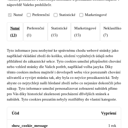
nápovědě Vašeho prohlížeče.
Nutné
Preferenční
Statistické
Marketingové
Nutné
Preferenční
Statistické
Marketingové
Neklasifikovan
(13)
(1)
(15)
(15)
(7)
Tyto informace jsou nezbytné ke správnému chodu webové stránky jako
například vkládání zboží do košíku, uložení vyplněných údajů nebo
přihlášení do zákaznické sekce.
Tyto cookies umožní přizpůsobit chování
nebo vzhled stránky dle Vašich potřeb, například volba jazyka.
Díky
těmto cookies mohou majitelé i developeři webu více porozumět chování
uživatelů a vyvijet stránku tak, aby byla co nejvíce prozákaznická. Tedy
abyste co nejrychleji našli hledané zboží nebo co nejsnáze dokončili jeho
nákup.
Tyto informace umožní personalizovat zobrazení nabídek přímo
pro Vás díky historické zkušenosti procházení dřívějších stránek a
nabídek.
Tyto cookies prozatím nebyly roztříděny do vlastní kategorie.
Účel
Vypršení
show_cookie_message
1 rok