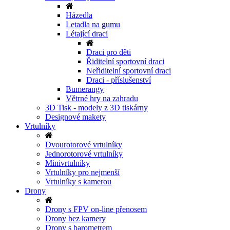
Házedla
Letadla na gumu
Létající draci
Draci pro děti
Řiditelní sportovní draci
Neřiditelní sportovní draci
Draci - příslušenství
Bumerangy
Větrné hry na zahradu
3D Tisk - modely z 3D tiskárny
Designové makety
Vrtulníky
Dvourotorové vrtulníky
Jednorotorové vrtulníky
Minivrtulníky
Vrtulníky pro nejmenší
Vrtulníky s kamerou
Drony
Drony s FPV on-line přenosem
Drony bez kamery
Drony s barometrem