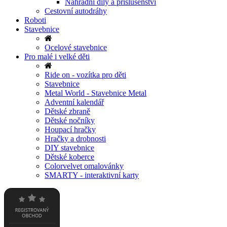
Náhradní díly a příslušenství
Cestovní autodráhy
Roboti
Stavebnice
Ocelové stavebnice
Pro malé i velké děti
Ride on - vozítka pro děti
Stavebnice
Metal World - Stavebnice Metal
Adventní kalendář
Dětské zbraně
Dětské nočníky
Houpací hračky
Hračky a drobnosti
DIY stavebnice
Dětské koberce
Colorvelvet omalovánky
SMARTY - interaktivní karty