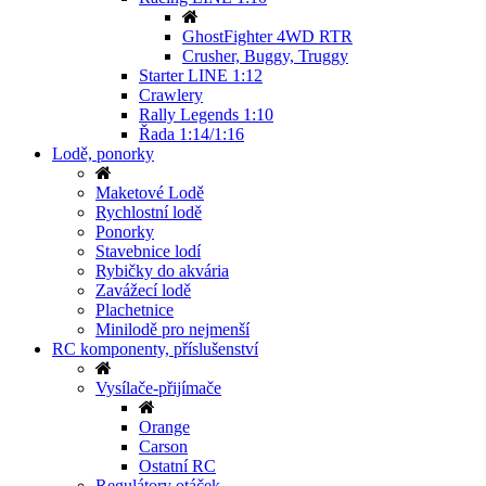
GhostFighter 4WD RTR
Crusher, Buggy, Truggy
Starter LINE 1:12
Crawlery
Rally Legends 1:10
Řada 1:14/1:16
Lodě, ponorky
Maketové Lodě
Rychlostní lodě
Ponorky
Stavebnice lodí
Rybičky do akvária
Zavážecí lodě
Plachetnice
Minilodě pro nejmenší
RC komponenty, příslušenství
Vysílače-přijímače
Orange
Carson
Ostatní RC
Regulátory otáček