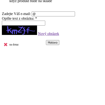
když produkt bude na skladě
Zadejte Váš e-mail:
Opište text z obrázku: *
Nový obrázek
na dotaz