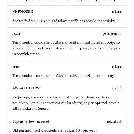
PHPSESSID
relace
Zachovává stav uživatelské relace napříč požadavky na stránky.
rc::a
persistentní
Tento soubor cookie se používá k rozlišení mezi lidmi a roboty. To
je výhodné pro web, aby vytvářet platné zprávy o používání jejich
webových stránek.
rc::c
relace
Tento soubor cookie se používá k rozlišení mezi lidmi a roboty.
AWSALBCORS
6 dnů
Registruje, který server-cluster obsluhuje návštěvníka. To se
používá v kontextu s vyrovnáváním zátěže, aby se optimalizovala
uživatelská zkušenost.
18plus_allow_access#
neznámý
Ukládá informaci o odsouhlasení okna 18+ pro web.