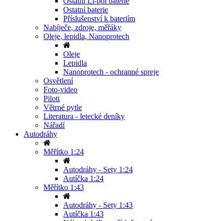
Ostatní Li-pol baterie
Ostatní baterie
Příslušenství k bateriím
Nabíječe, zdroje, měřáky
Oleje, lepidla, Nanoprotech
Oleje
Lepidla
Nanoprotech - ochranné spreje
Osvětlení
Foto-video
Piloti
Větrné pytle
Literatura - letecké deníky
Nářadí
Autodráhy
Měřítko 1:24
Autodráhy - Sety 1:24
Autíčka 1:24
Měřítko 1:43
Autodráhy - Sety 1:43
Autíčka 1:43