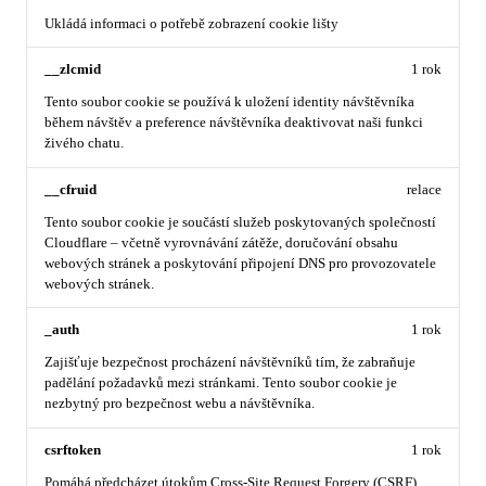
Ukládá informaci o potřebě zobrazení cookie lišty
__zlcmid
1 rok
Tento soubor cookie se používá k uložení identity návštěvníka
během návštěv a preference návštěvníka deaktivovat naši funkci
živého chatu.
__cfruid
relace
Tento soubor cookie je součástí služeb poskytovaných společností
Cloudflare – včetně vyrovnávání zátěže, doručování obsahu
webových stránek a poskytování připojení DNS pro provozovatele
webových stránek.
_auth
1 rok
Zajišťuje bezpečnost procházení návštěvníků tím, že zabraňuje
padělání požadavků mezi stránkami. Tento soubor cookie je
nezbytný pro bezpečnost webu a návštěvníka.
csrftoken
1 rok
Pomáhá předcházet útokům Cross-Site Request Forgery (CSRF).