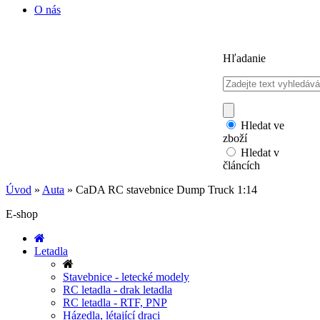
O nás
Hľadanie
Hledat ve
zboží
Hledat v
článcích
Úvod
»
Auta
»
CaDA RC stavebnice Dump Truck 1:14
E-shop
Letadla
Stavebnice - letecké modely
RC letadla - drak letadla
RC letadla - RTF, PNP
Házedla, létající draci