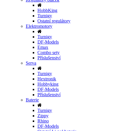
HobbKing
Turnigy
Ostatní regulátory
Elektromotory
Turnigy
DF-Models
Emax
Combo sety
Příslušenství
Serva
Turnigy
Hextronik
Hobbyking
DF-Models
Příslušenství
Baterie
Turnigy
Zippy
Rhino
DF-Models