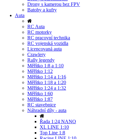
Drony s kamerou bez FPV
Batohy a kufry
Auta
RC Auta
RC motorky
RC pracovní technika
RC vojenská vozidla
Licencovaná auta
Crawlery
Rally legendy
Měřítko 1:8 a 1:10
Měřítko 1:12
Měřítko 1:14 a 1:16
Měřítko 1:18 a 1:20
Měřítko 1:24 a 1:32
Měřítko 1:60
Měřítko 1:87
RC stavebnice
Náhradní díly - auta
Řada 1:24 NANO
XL LINE 1:10
Top Line 1:8
Racing LINE 1:10