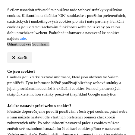
S cílem usnadnit uživatelům používat naše webové stránky využíváme
cookies. Kliknutím na tlačítko "OK" souhlasíte s použitím preferenčních,
statistických i marketingových cookies pro nás i naše partnery. Funkční
cookies jsou v rámci zachování funkčnosti webu používány po celou
dobu procházení webem. Podrobné informace a nastavení ke cookies
najdete
zde
.
Odmítnout vše
Souhlasím
Zavřít
Co jsou cookies?
Cookies jsou krátké textové informace, které jsou uloženy ve Vašem
prohlížeči. Tyto informace běžně používají všechny webové stránky a
jejich procházením dochází k ukládání cookies. Pomocí partnerských
skriptů, které mohou stránky používat (například Google analytics
Jak lze nastavit práci webu s cookies?
Přestože doporučujeme povolit používání všech typů cookies, práci webu
s nimi můžete nastavit dle vlastních preferencí pomocí checkboxů
zobrazených níže. Po odsouhlasení nastavení práce s cookies můžete
změnit své rozhodnutí smazáním či editací cookies přímo v nastavení
Vašeho prohlížeče. Podrobnější informace k promazání cookies najdete v