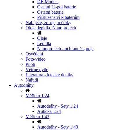
DF-Models
Ostatní Li-pol baterie
Ostatní baterie
Příslušenství k bateriím
Nabíječe, zdroje, měřáky
Oleje, lepidla, Nanoprotech
Oleje
Lepidla
Nanoprotech - ochranné spreje
Osvětlení
Foto-video
Piloti
Větrné pytle
Literatura - letecké deníky
Nářadí
Autodráhy
Měřítko 1:24
Autodráhy - Sety 1:24
Autíčka 1:24
Měřítko 1:43
Autodráhy - Sety 1:43