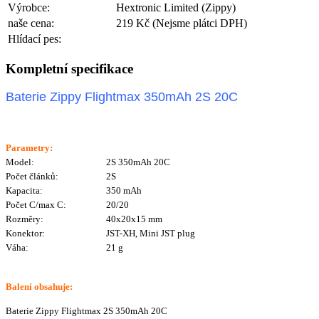
Výrobce:
Hextronic Limited (Zippy)
naše cena:
219 Kč
(Nejsme plátci DPH)
Hlídací pes:
Kompletní specifikace
Baterie Zippy Flightmax 350mAh 2S 20C
Parametry:
Model:
2S 350mAh 20C
Počet článků:
2S
Kapacita:
350 mAh
Počet C/max C:
20/20
Rozměry:
40x20x15 mm
Konektor:
JST-XH, Mini JST plug
Váha:
21 g
Balení obsahuje:
Baterie Zippy Flightmax 2S 350mAh 20C