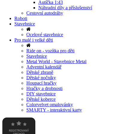
Autíčka 1:43
Náhradní díly a příslušenství
Cestovní autodráhy
Roboti
Stavebnice
Ocelové stavebnice
Pro malé i velké děti
Ride on - vozítka pro děti
Stavebnice
Metal World - Stavebnice Metal
Adventní kalendář
Dětské zbraně
Dětské nočníky
Houpací hračky
Hračky a drobnosti
DIY stavebnice
Dětské koberce
Colorvelvet omalovánky
SMARTY - interaktivní karty