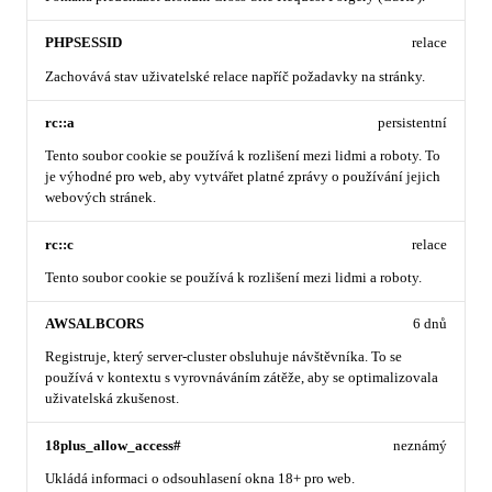
PHPSESSID
relace
Zachovává stav uživatelské relace napříč požadavky na stránky.
rc::a
persistentní
Tento soubor cookie se používá k rozlišení mezi lidmi a roboty. To
je výhodné pro web, aby vytvářet platné zprávy o používání jejich
webových stránek.
rc::c
relace
Tento soubor cookie se používá k rozlišení mezi lidmi a roboty.
AWSALBCORS
6 dnů
Registruje, který server-cluster obsluhuje návštěvníka. To se
používá v kontextu s vyrovnáváním zátěže, aby se optimalizovala
uživatelská zkušenost.
18plus_allow_access#
neznámý
Ukládá informaci o odsouhlasení okna 18+ pro web.