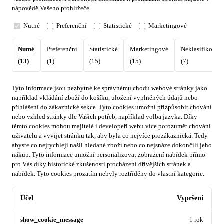
nápovědě Vašeho prohlížeče.
Nutné
Preferenční
Statistické
Marketingové
Nutné
Preferenční
Statistické
Marketingové
Neklasifikovan
(13)
(1)
(15)
(15)
(7)
Tyto informace jsou nezbytné ke správnému chodu webové stránky jako
například vkládání zboží do košíku, uložení vyplněných údajů nebo
přihlášení do zákaznické sekce.
Tyto cookies umožní přizpůsobit chování
nebo vzhled stránky dle Vašich potřeb, například volba jazyka.
Díky
těmto cookies mohou majitelé i developeři webu více porozumět chování
uživatelů a vyvijet stránku tak, aby byla co nejvíce prozákaznická. Tedy
abyste co nejrychleji našli hledané zboží nebo co nejsnáze dokončili jeho
nákup.
Tyto informace umožní personalizovat zobrazení nabídek přímo
pro Vás díky historické zkušenosti procházení dřívějších stránek a
nabídek.
Tyto cookies prozatím nebyly roztříděny do vlastní kategorie.
Účel
Vypršení
show_cookie_message
1 rok