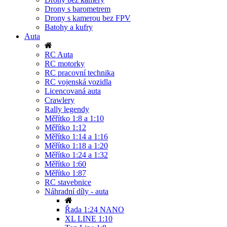
Drony s barometrem
Drony s kamerou bez FPV
Batohy a kufry
Auta
RC Auta
RC motorky
RC pracovní technika
RC vojenská vozidla
Licencovaná auta
Crawlery
Rally legendy
Měřítko 1:8 a 1:10
Měřítko 1:12
Měřítko 1:14 a 1:16
Měřítko 1:18 a 1:20
Měřítko 1:24 a 1:32
Měřítko 1:60
Měřítko 1:87
RC stavebnice
Náhradní díly - auta
Řada 1:24 NANO
XL LINE 1:10