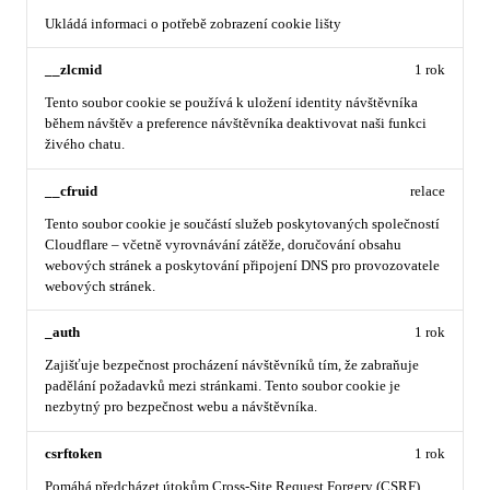
Ukládá informaci o potřebě zobrazení cookie lišty
__zlcmid
1 rok
Tento soubor cookie se používá k uložení identity návštěvníka
během návštěv a preference návštěvníka deaktivovat naši funkci
živého chatu.
__cfruid
relace
Tento soubor cookie je součástí služeb poskytovaných společností
Cloudflare – včetně vyrovnávání zátěže, doručování obsahu
webových stránek a poskytování připojení DNS pro provozovatele
webových stránek.
_auth
1 rok
Zajišťuje bezpečnost procházení návštěvníků tím, že zabraňuje
padělání požadavků mezi stránkami. Tento soubor cookie je
nezbytný pro bezpečnost webu a návštěvníka.
csrftoken
1 rok
Pomáhá předcházet útokům Cross-Site Request Forgery (CSRF).