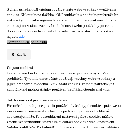
S cílem usnadnit uživatelům používat naše webové stránky využíváme
cookies. Kliknutím na tlačítko "OK" souhlasíte s použitím preferenčních,
statistických i marketingových cookies pro nás i naše partnery. Funkční
cookies jsou v rámci zachování funkčnosti webu používány po celou
dobu procházení webem. Podrobné informace a nastavení ke cookies
najdete
zde
.
Odmítnout vše
Souhlasím
Zavřít
Co jsou cookies?
Cookies jsou krátké textové informace, které jsou uloženy ve Vašem
prohlížeči. Tyto informace běžně používají všechny webové stránky a
jejich procházením dochází k ukládání cookies. Pomocí partnerských
skriptů, které mohou stránky používat (například Google analytics
Jak lze nastavit práci webu s cookies?
Přestože doporučujeme povolit používání všech typů cookies, práci webu
s nimi můžete nastavit dle vlastních preferencí pomocí checkboxů
zobrazených níže. Po odsouhlasení nastavení práce s cookies můžete
změnit své rozhodnutí smazáním či editací cookies přímo v nastavení
Vašeho prohlížeče. Podrobnější informace k promazání cookies najdete v