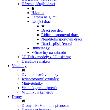
Házedla, létající draci
Házedla
Letadla na gumu
Létající draci
Draci pro děti
Řiditelní sportovní draci
Neřiditelní sportovní draci
Draci - příslušenství
Bumerangy
Větrné hry na zahradu
3D Tisk - modely z 3D tiskárny
Designové makety
Vrtulníky
Dvourotorové vrtulníky
Jednorotorové vrtulníky
Minivrtulníky
Vrtulníky pro nejmenší
Vrtulníky s kamerou
Drony
Drony s FPV on-line přenosem
Drony bez kamery