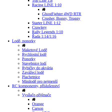
Top Line 1:8
Racing LINE 1:10
GhostFighter 4WD RTR
Crusher, Buggy, Truggy
Starter LINE 1:12
Crawlery
Rally Legends 1:10
Řada 1:14/1:16
Lodě, ponorky
Maketové Lodě
Rychlostní lodě
Ponorky
Stavebnice lodí
Rybičky do akvária
Zavážecí lodě
Plachetnice
Minilodě pro nejmenší
RC komponenty, příslušenství
Vysílače-přijímače
Orange
Carson