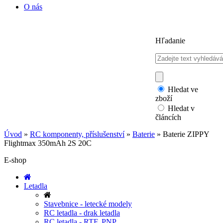
O nás
Hľadanie
Hledat ve
zboží
Hledat v
článcích
Úvod
»
RC komponenty, příslušenství
»
Baterie
»
Baterie ZIPPY
Flightmax 350mAh 2S 20C
E-shop
Letadla
Stavebnice - letecké modely
RC letadla - drak letadla
RC letadla - RTF, PNP