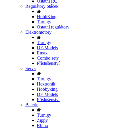
Ostatní RC
Regulátory otáček
HobbKing
Turnigy
Ostatní regulátory
Elektromotory
Turnigy
DF-Models
Emax
Combo sety
Příslušenství
Serva
Turnigy
Hextronik
Hobbyking
DF-Models
Příslušenství
Baterie
Turnigy
Zippy
Rhino