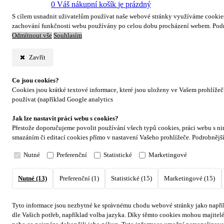
0
Váš nákupní košík
je prázdný
S cílem usnadnit uživatelům používat naše webové stránky využíváme cookies. 
zachování funkčnosti webu používány po celou dobu procházení webem. Podr
Odmítnout vše
Souhlasím
Zavřít
Co jsou cookies?
Cookies jsou krátké textové informace, které jsou uloženy ve Vašem prohlíže
používat (například Google analytics
Jak lze nastavit práci webu s cookies?
Přestože doporučujeme povolit používání všech typů cookies, práci webu s ni
smazáním či editací cookies přímo v nastavení Vašeho prohlížeče. Podrobnějš
Nutné
Preferenční
Statistické
Marketingové
Nutné (13)
Preferenční (1)
Statistické (15)
Marketingové (15)
Tyto informace jsou nezbytné ke správnému chodu webové stránky jako napřík
dle Vašich potřeb, například volba jazyka.
Díky těmto cookies mohou majitelé 