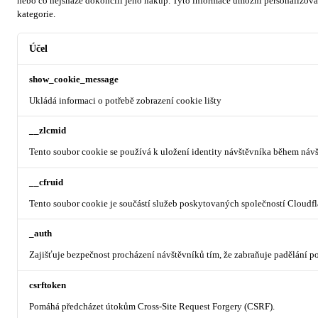
nebo co nejsnáze dokončili jeho nákup.
Tyto informace umožní personalizovat
kategorie.
Účel
show_cookie_message
Ukládá informaci o potřebě zobrazení cookie lišty
__zlcmid
Tento soubor cookie se používá k uložení identity návštěvníka během návšt
__cfruid
Tento soubor cookie je součástí služeb poskytovaných společností Cloudf
_auth
Zajišťuje bezpečnost procházení návštěvníků tím, že zabraňuje padělání 
csrftoken
Pomáhá předcházet útokům Cross-Site Request Forgery (CSRF).