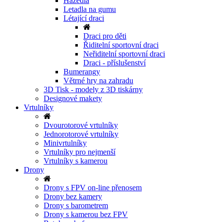
Házedla
Letadla na gumu
Létající draci
Draci pro děti
Řiditelní sportovní draci
Neřiditelní sportovní draci
Draci - příslušenství
Bumerangy
Větrné hry na zahradu
3D Tisk - modely z 3D tiskárny
Designové makety
Vrtulníky
Dvourotorové vrtulníky
Jednorotorové vrtulníky
Minivrtulníky
Vrtulníky pro nejmenší
Vrtulníky s kamerou
Drony
Drony s FPV on-line přenosem
Drony bez kamery
Drony s barometrem
Drony s kamerou bez FPV