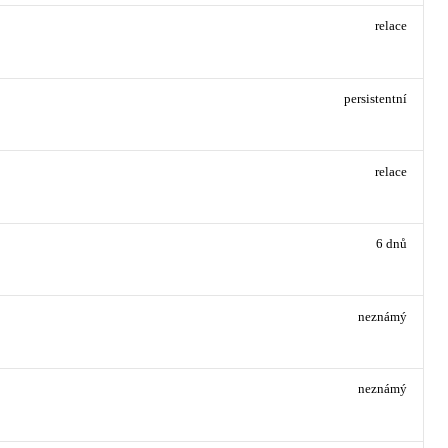
relace
persistentní
relace
6 dnů
neznámý
neznámý