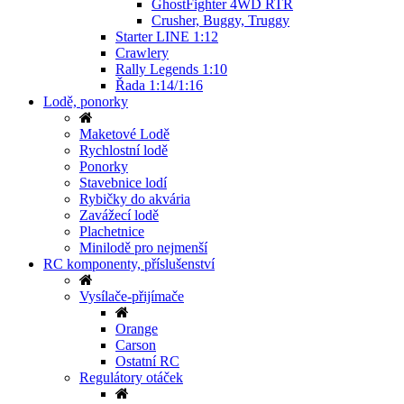
GhostFighter 4WD RTR
Crusher, Buggy, Truggy
Starter LINE 1:12
Crawlery
Rally Legends 1:10
Řada 1:14/1:16
Lodě, ponorky
Maketové Lodě
Rychlostní lodě
Ponorky
Stavebnice lodí
Rybičky do akvária
Zavážecí lodě
Plachetnice
Minilodě pro nejmenší
RC komponenty, příslušenství
Vysílače-přijímače
Orange
Carson
Ostatní RC
Regulátory otáček