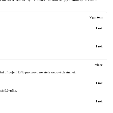
 stránek a nabídek.
Tyto cookies prozatím nebyly roztříděny do vlastní
Vypršení
1 rok
1 rok
relace
vání připojení DNS pro provozovatele webových stránek.
1 rok
návštěvníka.
1 rok