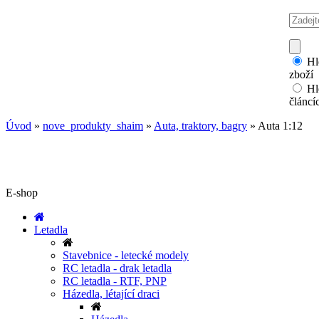
Hl
zboží
Hl
článcí
Úvod
»
nove_produkty_shaim
»
Auta, traktory, bagry
»
Auta 1:12
E-shop
Letadla
Stavebnice - letecké modely
RC letadla - drak letadla
RC letadla - RTF, PNP
Házedla, létající draci