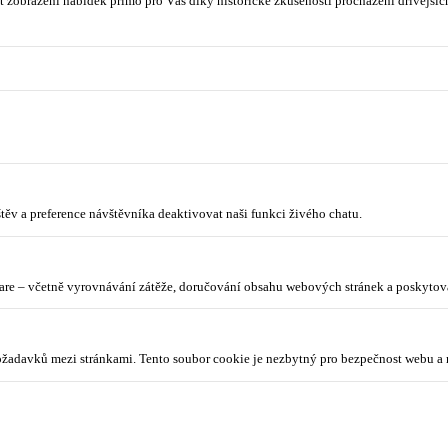
 zobrazení nabídek přímo pro Vás díky historické zkušenosti procházení dřívějších
ěv a preference návštěvníka deaktivovat naši funkci živého chatu.
lare – včetně vyrovnávání zátěže, doručování obsahu webových stránek a poskyto
požadavků mezi stránkami. Tento soubor cookie je nezbytný pro bezpečnost webu a 