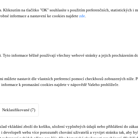
Kliknutím na tlačítko "OK" souhlasíte s použitím preferenčních, statistických i m
obné informace a nastavení ke cookies najdete
zde
.
či. Tyto informace běžně používají všechny webové stránky a jejich procházením d
mi můžete nastavit dle vlastních preferencí pomocí checkboxů zobrazených níže. P
í informace k promazání cookies najdete v nápovědě Vašeho prohlížeče.
Neklasifikované (7)
lad vkládání zboží do košíku, uložení vyplněných údajů nebo přihlášení do zákaz
i developeři webu více porozumět chování uživatelů a vyvijet stránku tak, aby byl