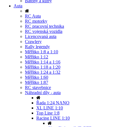
Batohy a kufry
Auta
RC Auta
RC motorky
RC pracovní technika
RC vojenská vozidla
Licencovaná auta
Crawlery
Rally legendy
Měřítko 1:8 a 1:10
Měřítko 1:12
Měřítko 1:14 a 1:16
Měřítko 1:18 a 1:20
Měřítko 1:24 a 1:32
Měřítko 1:60
Měřítko 1:87
RC stavebnice
Náhradní díly - auta
Řada 1:24 NANO
XL LINE 1:10
Top Line 1:8
Racing LINE 1:10