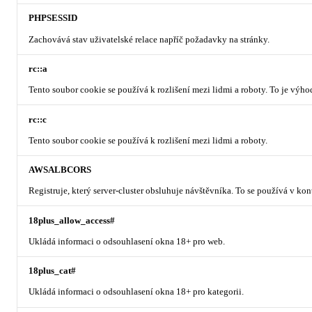
PHPSESSID
Zachovává stav uživatelské relace napříč požadavky na stránky.
rc::a
Tento soubor cookie se používá k rozlišení mezi lidmi a roboty. To je výh
rc::c
Tento soubor cookie se používá k rozlišení mezi lidmi a roboty.
AWSALBCORS
Registruje, který server-cluster obsluhuje návštěvníka. To se používá v ko
18plus_allow_access#
Ukládá informaci o odsouhlasení okna 18+ pro web.
18plus_cat#
Ukládá informaci o odsouhlasení okna 18+ pro kategorii.