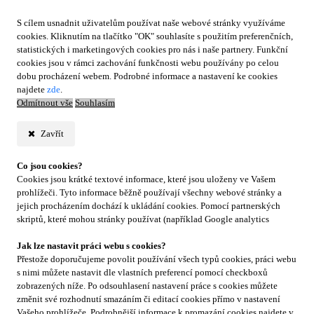
S cílem usnadnit uživatelům používat naše webové stránky využíváme
cookies. Kliknutím na tlačítko "OK" souhlasíte s použitím preferenčních,
statistických i marketingových cookies pro nás i naše partnery. Funkční
cookies jsou v rámci zachování funkčnosti webu používány po celou
dobu procházení webem. Podrobné informace a nastavení ke cookies
najdete
zde
.
Odmítnout vše
Souhlasím
Zavřít
Co jsou cookies?
Cookies jsou krátké textové informace, které jsou uloženy ve Vašem
prohlížeči. Tyto informace běžně používají všechny webové stránky a
jejich procházením dochází k ukládání cookies. Pomocí partnerských
skriptů, které mohou stránky používat (například Google analytics
Jak lze nastavit práci webu s cookies?
Přestože doporučujeme povolit používání všech typů cookies, práci webu
s nimi můžete nastavit dle vlastních preferencí pomocí checkboxů
zobrazených níže. Po odsouhlasení nastavení práce s cookies můžete
změnit své rozhodnutí smazáním či editací cookies přímo v nastavení
Vašeho prohlížeče. Podrobnější informace k promazání cookies najdete v