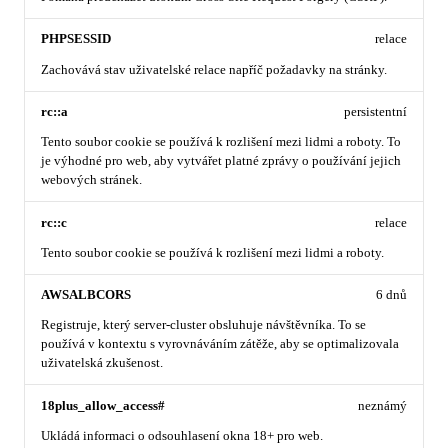
PHPSESSID
relace
Zachovává stav uživatelské relace napříč požadavky na stránky.
rc::a
persistentní
Tento soubor cookie se používá k rozlišení mezi lidmi a roboty. To
je výhodné pro web, aby vytvářet platné zprávy o používání jejich
webových stránek.
rc::c
relace
Tento soubor cookie se používá k rozlišení mezi lidmi a roboty.
AWSALBCORS
6 dnů
Registruje, který server-cluster obsluhuje návštěvníka. To se
používá v kontextu s vyrovnáváním zátěže, aby se optimalizovala
uživatelská zkušenost.
18plus_allow_access#
neznámý
Ukládá informaci o odsouhlasení okna 18+ pro web.