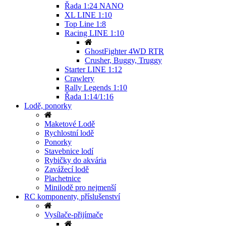
Řada 1:24 NANO
XL LINE 1:10
Top Line 1:8
Racing LINE 1:10
GhostFighter 4WD RTR
Crusher, Buggy, Truggy
Starter LINE 1:12
Crawlery
Rally Legends 1:10
Řada 1:14/1:16
Lodě, ponorky
Maketové Lodě
Rychlostní lodě
Ponorky
Stavebnice lodí
Rybičky do akvária
Zavážecí lodě
Plachetnice
Minilodě pro nejmenší
RC komponenty, příslušenství
Vysílače-přijímače