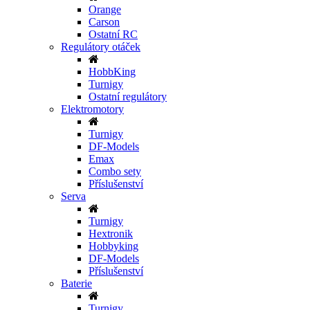
Orange
Carson
Ostatní RC
Regulátory otáček
HobbKing
Turnigy
Ostatní regulátory
Elektromotory
Turnigy
DF-Models
Emax
Combo sety
Příslušenství
Serva
Turnigy
Hextronik
Hobbyking
DF-Models
Příslušenství
Baterie
Turnigy