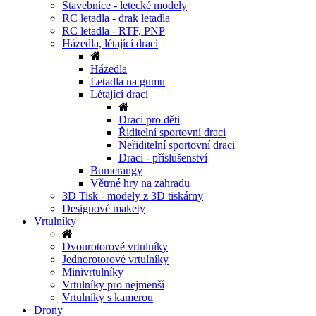
Stavebnice - letecké modely
RC letadla - drak letadla
RC letadla - RTF, PNP
Házedla, létající draci
Házedla
Letadla na gumu
Létající draci
Draci pro děti
Řiditelní sportovní draci
Neřiditelní sportovní draci
Draci - příslušenství
Bumerangy
Větrné hry na zahradu
3D Tisk - modely z 3D tiskárny
Designové makety
Vrtulníky
Dvourotorové vrtulníky
Jednorotorové vrtulníky
Minivrtulníky
Vrtulníky pro nejmenší
Vrtulníky s kamerou
Drony