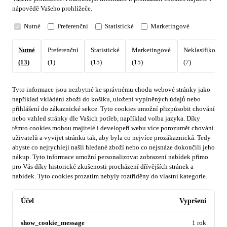
nápovědě Vašeho prohlížeče.
Nutné
Preferenční
Statistické
Marketingové
Nutné
Preferenční
Statistické
Marketingové
Neklasifikovan
(13)
(1)
(15)
(15)
(7)
Tyto informace jsou nezbytné ke správnému chodu webové stránky jako
například vkládání zboží do košíku, uložení vyplněných údajů nebo
přihlášení do zákaznické sekce.
Tyto cookies umožní přizpůsobit chování
nebo vzhled stránky dle Vašich potřeb, například volba jazyka.
Díky
těmto cookies mohou majitelé i developeři webu více porozumět chování
uživatelů a vyvijet stránku tak, aby byla co nejvíce prozákaznická. Tedy
abyste co nejrychleji našli hledané zboží nebo co nejsnáze dokončili jeho
nákup.
Tyto informace umožní personalizovat zobrazení nabídek přímo
pro Vás díky historické zkušenosti procházení dřívějších stránek a
nabídek.
Tyto cookies prozatím nebyly roztříděny do vlastní kategorie.
Účel
Vypršení
show_cookie_message
1 rok