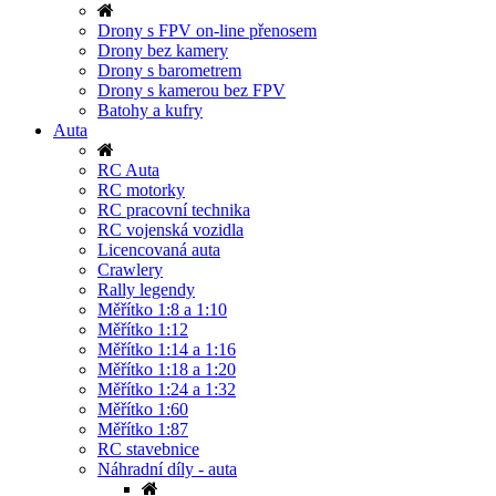
Drony s FPV on-line přenosem
Drony bez kamery
Drony s barometrem
Drony s kamerou bez FPV
Batohy a kufry
Auta
RC Auta
RC motorky
RC pracovní technika
RC vojenská vozidla
Licencovaná auta
Crawlery
Rally legendy
Měřítko 1:8 a 1:10
Měřítko 1:12
Měřítko 1:14 a 1:16
Měřítko 1:18 a 1:20
Měřítko 1:24 a 1:32
Měřítko 1:60
Měřítko 1:87
RC stavebnice
Náhradní díly - auta