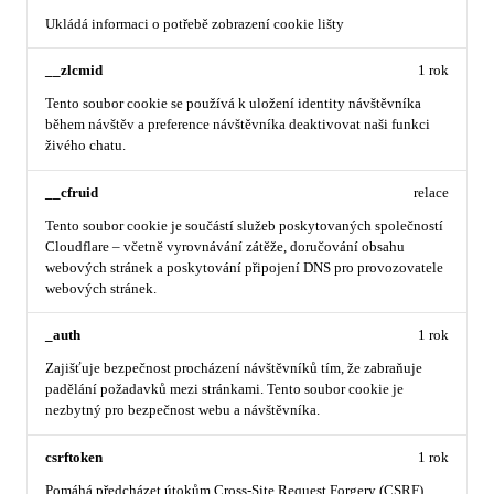
Ukládá informaci o potřebě zobrazení cookie lišty
__zlcmid
1 rok
Tento soubor cookie se používá k uložení identity návštěvníka
během návštěv a preference návštěvníka deaktivovat naši funkci
živého chatu.
__cfruid
relace
Tento soubor cookie je součástí služeb poskytovaných společností
Cloudflare – včetně vyrovnávání zátěže, doručování obsahu
webových stránek a poskytování připojení DNS pro provozovatele
webových stránek.
_auth
1 rok
Zajišťuje bezpečnost procházení návštěvníků tím, že zabraňuje
padělání požadavků mezi stránkami. Tento soubor cookie je
nezbytný pro bezpečnost webu a návštěvníka.
csrftoken
1 rok
Pomáhá předcházet útokům Cross-Site Request Forgery (CSRF).