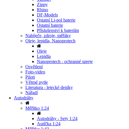
Zippy
Rhino
DF-Models
Ostatní Li-pol baterie
Ostatní baterie
Příslušenství k bateriím
Nabíječe, zdroje, měřáky
Oleje, lepidla, Nanoprotech
Oleje
Lepidla
Nanoprotech - ochranné spreje
Osvětlení
Foto-video
Piloti
Větrné pytle
Literatura - letecké deníky
Nářadí
Autodráhy
Měřítko 1:24
Autodráhy - Sety 1:24
Autíčka 1:24
Měřítko 1:43