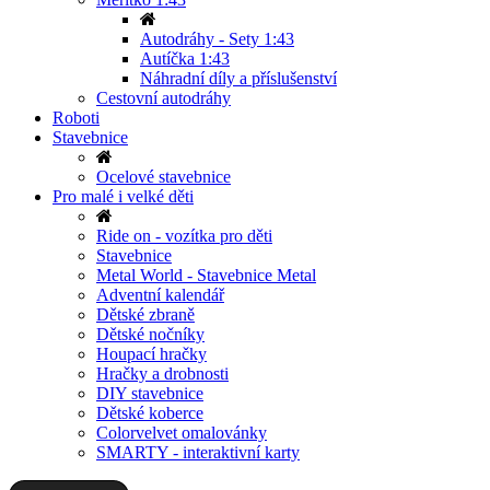
Autodráhy - Sety 1:43
Autíčka 1:43
Náhradní díly a příslušenství
Cestovní autodráhy
Roboti
Stavebnice
Ocelové stavebnice
Pro malé i velké děti
Ride on - vozítka pro děti
Stavebnice
Metal World - Stavebnice Metal
Adventní kalendář
Dětské zbraně
Dětské nočníky
Houpací hračky
Hračky a drobnosti
DIY stavebnice
Dětské koberce
Colorvelvet omalovánky
SMARTY - interaktivní karty