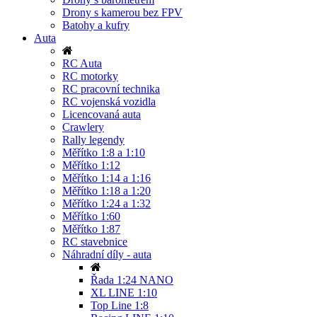
Drony s kamerou bez FPV
Batohy a kufry
Auta
RC Auta
RC motorky
RC pracovní technika
RC vojenská vozidla
Licencovaná auta
Crawlery
Rally legendy
Měřítko 1:8 a 1:10
Měřítko 1:12
Měřítko 1:14 a 1:16
Měřítko 1:18 a 1:20
Měřítko 1:24 a 1:32
Měřítko 1:60
Měřítko 1:87
RC stavebnice
Náhradní díly - auta
Řada 1:24 NANO
XL LINE 1:10
Top Line 1:8