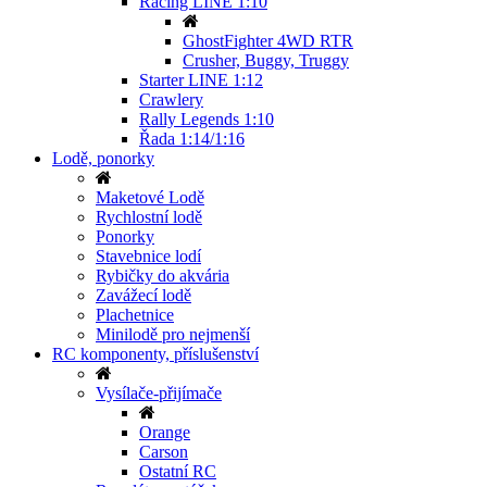
Racing LINE 1:10
GhostFighter 4WD RTR
Crusher, Buggy, Truggy
Starter LINE 1:12
Crawlery
Rally Legends 1:10
Řada 1:14/1:16
Lodě, ponorky
Maketové Lodě
Rychlostní lodě
Ponorky
Stavebnice lodí
Rybičky do akvária
Zavážecí lodě
Plachetnice
Minilodě pro nejmenší
RC komponenty, příslušenství
Vysílače-přijímače
Orange
Carson
Ostatní RC