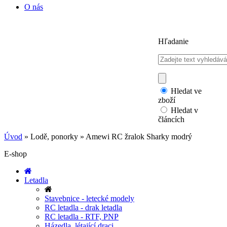
O nás
Hľadanie
Hledat ve
zboží
Hledat v
článcích
Úvod
»
Lodě, ponorky
»
Amewi RC žralok Sharky modrý
E-shop
Letadla
Stavebnice - letecké modely
RC letadla - drak letadla
RC letadla - RTF, PNP
Házedla, létající draci