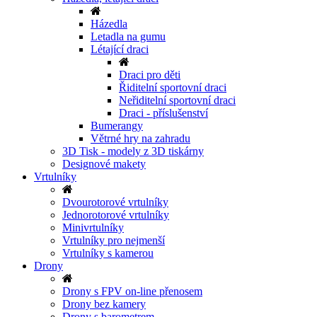
Házedla
Letadla na gumu
Létající draci
Draci pro děti
Řiditelní sportovní draci
Neřiditelní sportovní draci
Draci - příslušenství
Bumerangy
Větrné hry na zahradu
3D Tisk - modely z 3D tiskárny
Designové makety
Vrtulníky
Dvourotorové vrtulníky
Jednorotorové vrtulníky
Minivrtulníky
Vrtulníky pro nejmenší
Vrtulníky s kamerou
Drony
Drony s FPV on-line přenosem
Drony bez kamery
Drony s barometrem