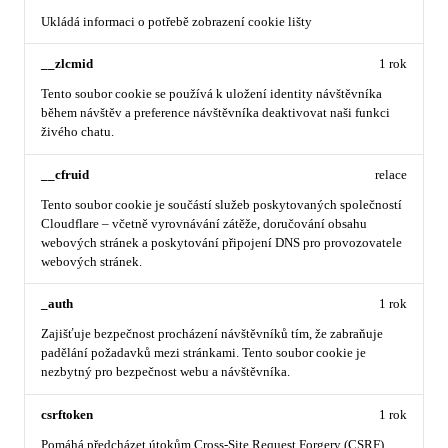
Ukládá informaci o potřebě zobrazení cookie lišty
__zlcmid
1 rok
Tento soubor cookie se používá k uložení identity návštěvníka
během návštěv a preference návštěvníka deaktivovat naši funkci
živého chatu.
__cfruid
relace
Tento soubor cookie je součástí služeb poskytovaných společností
Cloudflare – včetně vyrovnávání zátěže, doručování obsahu
webových stránek a poskytování připojení DNS pro provozovatele
webových stránek.
_auth
1 rok
Zajišťuje bezpečnost procházení návštěvníků tím, že zabraňuje
padělání požadavků mezi stránkami. Tento soubor cookie je
nezbytný pro bezpečnost webu a návštěvníka.
csrftoken
1 rok
Pomáhá předcházet útokům Cross-Site Request Forgery (CSRF).