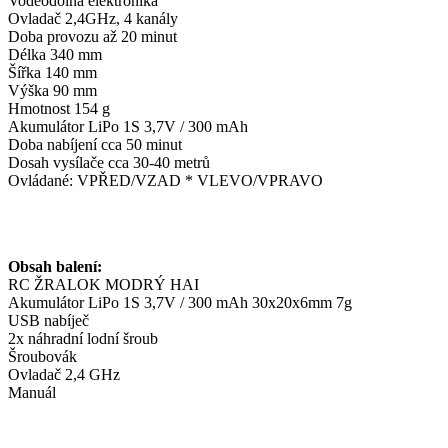
Voděodolná elektronika
Ovladač 2,4GHz, 4 kanály
Doba provozu až 20 minut
Délka 340 mm
Šířka 140 mm
Výška 90 mm
Hmotnost 154 g
Akumulátor LiPo 1S 3,7V / 300 mAh
Doba nabíjení cca 50 minut
Dosah vysílače cca 30-40 metrů
Ovládané: VPŘED/VZAD * VLEVO/VPRAVO
Obsah balení:
RC ŽRALOK MODRÝ HAI
Akumulátor LiPo 1S 3,7V / 300 mAh 30x20x6mm 7g
USB nabíječ
2x náhradní lodní šroub
Šroubovák
Ovladač 2,4 GHz
Manuál