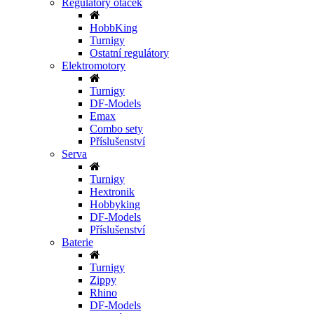
Regulátory otáček
HobbKing
Turnigy
Ostatní regulátory
Elektromotory
Turnigy
DF-Models
Emax
Combo sety
Příslušenství
Serva
Turnigy
Hextronik
Hobbyking
DF-Models
Příslušenství
Baterie
Turnigy
Zippy
Rhino
DF-Models