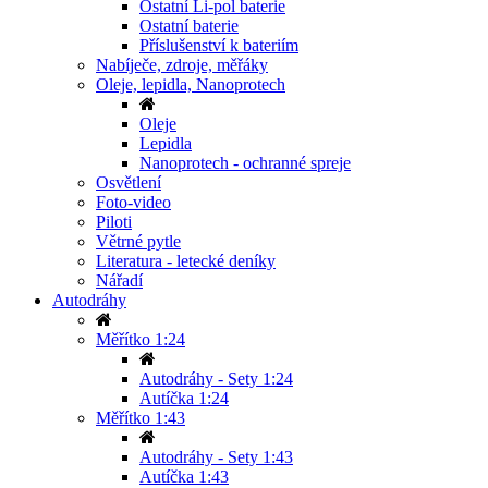
Ostatní Li-pol baterie
Ostatní baterie
Příslušenství k bateriím
Nabíječe, zdroje, měřáky
Oleje, lepidla, Nanoprotech
Oleje
Lepidla
Nanoprotech - ochranné spreje
Osvětlení
Foto-video
Piloti
Větrné pytle
Literatura - letecké deníky
Nářadí
Autodráhy
Měřítko 1:24
Autodráhy - Sety 1:24
Autíčka 1:24
Měřítko 1:43
Autodráhy - Sety 1:43
Autíčka 1:43