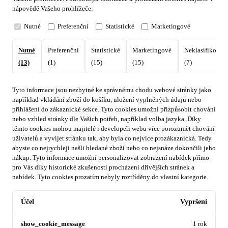
nápovědě Vašeho prohlížeče.
Nutné
Preferenční
Statistické
Marketingové
Nutné
Preferenční
Statistické
Marketingové
Neklasifikovan
(13)
(1)
(15)
(15)
(7)
Tyto informace jsou nezbytné ke správnému chodu webové stránky jako
například vkládání zboží do košíku, uložení vyplněných údajů nebo
přihlášení do zákaznické sekce.
Tyto cookies umožní přizpůsobit chování
nebo vzhled stránky dle Vašich potřeb, například volba jazyka.
Díky
těmto cookies mohou majitelé i developeři webu více porozumět chování
uživatelů a vyvijet stránku tak, aby byla co nejvíce prozákaznická. Tedy
abyste co nejrychleji našli hledané zboží nebo co nejsnáze dokončili jeho
nákup.
Tyto informace umožní personalizovat zobrazení nabídek přímo
pro Vás díky historické zkušenosti procházení dřívějších stránek a
nabídek.
Tyto cookies prozatím nebyly roztříděny do vlastní kategorie.
Účel
Vypršení
show_cookie_message
1 rok