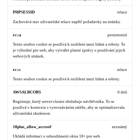
PHPSESSID
relace
Zachovává stav uživatelské relace napříč požadavky na stránky.
rc::a
persistentní
Tento soubor cookie se používá k rozlišení mezi lidmi a roboty. To
je výhodné pro web, aby vytvářet platné zprávy o používání jejich
webových stránek.
rc::c
relace
Tento soubor cookie se používá k rozlišení mezi lidmi a roboty.
AWSALBCORS
6 dnů
Registruje, který server-cluster obsluhuje návštěvníka. To se
používá v kontextu s vyrovnáváním zátěže, aby se optimalizovala
uživatelská zkušenost.
18plus_allow_access#
neznámý
Ukládá informaci o odsouhlasení okna 18+ pro web.