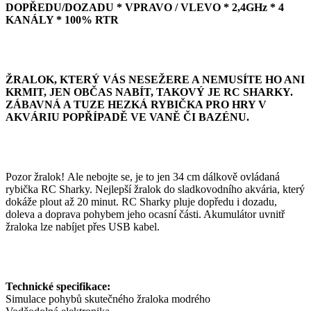
DOPŘEDU/DOZADU * VPRAVO / VLEVO * 2,4GHz * 4
KANÁLY * 100% RTR
ŽRALOK, KTERÝ VÁS NESEŽERE A NEMUSÍTE HO ANI
KRMIT, JEN OBČAS NABÍT, TAKOVÝ JE RC SHARKY.
ZÁBAVNÁ A TUZE HEZKÁ RYBIČKA PRO HRY V
AKVÁRIU POPŘÍPADĚ VE VANĚ ČI BAZÉNU.
Pozor žralok! Ale nebojte se, je to jen 34 cm dálkově ovládaná
rybička RC Sharky. Nejlepší žralok do sladkovodního akvária, který
dokáže plout až 20 minut. RC Sharky pluje dopředu i dozadu,
doleva a doprava pohybem jeho ocasní části. Akumulátor uvnitř
žraloka lze nabíjet přes USB kabel.
Technické specifikace:
Simulace pohybů skutečného žraloka modrého