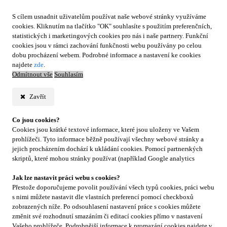
S cílem usnadnit uživatelům používat naše webové stránky využíváme
cookies. Kliknutím na tlačítko "OK" souhlasíte s použitím preferenčních,
statistických i marketingových cookies pro nás i naše partnery. Funkční
cookies jsou v rámci zachování funkčnosti webu používány po celou
dobu procházení webem. Podrobné informace a nastavení ke cookies
najdete
zde
.
Odmítnout vše
Souhlasím
Zavřít
Co jsou cookies?
Cookies jsou krátké textové informace, které jsou uloženy ve Vašem
prohlížeči. Tyto informace běžně používají všechny webové stránky a
jejich procházením dochází k ukládání cookies. Pomocí partnerských
skriptů, které mohou stránky používat (například Google analytics
Jak lze nastavit práci webu s cookies?
Přestože doporučujeme povolit používání všech typů cookies, práci webu
s nimi můžete nastavit dle vlastních preferencí pomocí checkboxů
zobrazených níže. Po odsouhlasení nastavení práce s cookies můžete
změnit své rozhodnutí smazáním či editací cookies přímo v nastavení
Vašeho prohlížeče. Podrobnější informace k promazání cookies najdete v