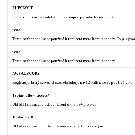
PHPSESSID
Zachovává stav uživatelské relace napříč požadavky na stránky.
rc::a
Tento soubor cookie se používá k rozlišení mezi lidmi a roboty. To je výh
rc::c
Tento soubor cookie se používá k rozlišení mezi lidmi a roboty.
AWSALBCORS
Registruje, který server-cluster obsluhuje návštěvníka. To se používá v ko
18plus_allow_access#
Ukládá informaci o odsouhlasení okna 18+ pro web.
18plus_cat#
Ukládá informaci o odsouhlasení okna 18+ pro kategorii.