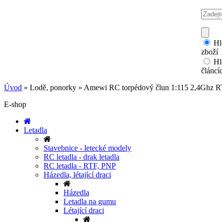
Hl
zboží
Hl
článcí
Úvod
»
Lodě, ponorky
»
Amewi RC torpédový člun 1:115 2,4Ghz 
E-shop
Letadla
Stavebnice - letecké modely
RC letadla - drak letadla
RC letadla - RTF, PNP
Házedla, létající draci
Házedla
Letadla na gumu
Létající draci