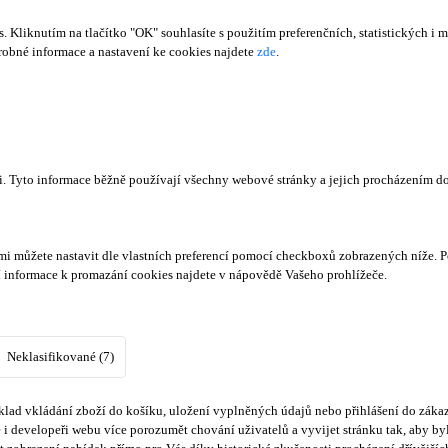
Kliknutím na tlačítko "OK" souhlasíte s použitím preferenčních, statistických i m
obné informace a nastavení ke cookies najdete
zde
.
či. Tyto informace běžně používají všechny webové stránky a jejich procházením d
mi můžete nastavit dle vlastních preferencí pomocí checkboxů zobrazených níže. P
í informace k promazání cookies najdete v nápovědě Vašeho prohlížeče.
Neklasifikované (7)
lad vkládání zboží do košíku, uložení vyplněných údajů nebo přihlášení do zákaz
i developeři webu více porozumět chování uživatelů a vyvijet stránku tak, aby byl