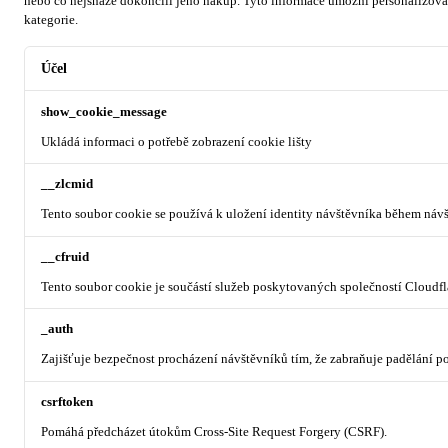
nebo co nejsnáze dokončili jeho nákup.
Tyto informace umožní personalizovat
kategorie.
Účel
show_cookie_message
Ukládá informaci o potřebě zobrazení cookie lišty
__zlcmid
Tento soubor cookie se používá k uložení identity návštěvníka během návšt
__cfruid
Tento soubor cookie je součástí služeb poskytovaných společností Cloudf
_auth
Zajišťuje bezpečnost procházení návštěvníků tím, že zabraňuje padělání 
csrftoken
Pomáhá předcházet útokům Cross-Site Request Forgery (CSRF).