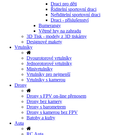
Draci pro děti
Řiditelní sportovní draci
Neřiditelní sportovní draci
Draci - příslušenství
Bumerangy
Větrné hry na zahradu
3D Tisk - modely z 3D tiskárny
Designové makety
Vrtulníky
Dvourotorové vrtulníky
Jednorotorové vrtulníky
Minivrtulníky
Vrtulníky pro nejmenší
Vrtulníky s kamerou
Drony
Drony s FPV on-line přenosem
Drony bez kamery
Drony s barometrem
Drony s kamerou bez FPV
Batohy a kufry
Auta
RC Auta