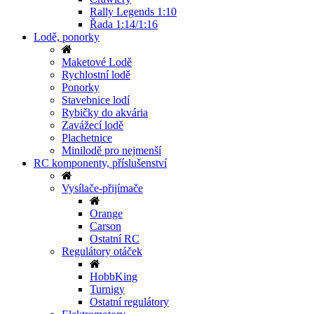
Rally Legends 1:10
Řada 1:14/1:16
Lodě, ponorky
Maketové Lodě
Rychlostní lodě
Ponorky
Stavebnice lodí
Rybičky do akvária
Zavážecí lodě
Plachetnice
Minilodě pro nejmenší
RC komponenty, příslušenství
Vysílače-přijímače
Orange
Carson
Ostatní RC
Regulátory otáček
HobbKing
Turnigy
Ostatní regulátory