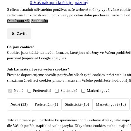
0
Váš nákupní košík
je prázdný
S cílem usnadnit uživatelům používat naše webové stránky využíváme cookies. 
zachování funkčnosti webu používány po celou dobu procházení webem. Podr
Odmítnout vše
Souhlasím
Zavřít
Co jsou cookies?
Cookies jsou krátké textové informace, které jsou uloženy ve Vašem prohlíže
používat (například Google analytics
Jak lze nastavit práci webu s cookies?
Přestože doporučujeme povolit používání všech typů cookies, práci webu s ni
smazáním či editací cookies přímo v nastavení Vašeho prohlížeče. Podrobnějš
Nutné
Preferenční
Statistické
Marketingové
Nutné (13)
Preferenční (1)
Statistické (15)
Marketingové (15)
Tyto informace jsou nezbytné ke správnému chodu webové stránky jako napřík
dle Vašich potřeb, například volba jazyka.
Díky těmto cookies mohou majitelé 