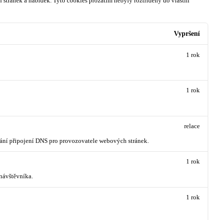
 stránek a nabídek.
Tyto cookies prozatím nebyly roztříděny do vlastní
Vypršení
1 rok
1 rok
relace
vání připojení DNS pro provozovatele webových stránek.
1 rok
návštěvníka.
1 rok