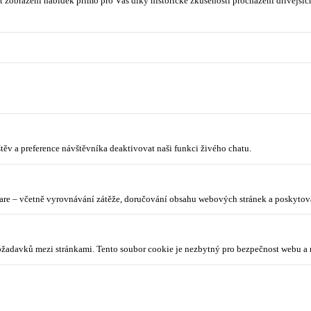
 zobrazení nabídek přímo pro Vás díky historické zkušenosti procházení dřívějších
ěv a preference návštěvníka deaktivovat naši funkci živého chatu.
lare – včetně vyrovnávání zátěže, doručování obsahu webových stránek a poskyto
požadavků mezi stránkami. Tento soubor cookie je nezbytný pro bezpečnost webu a 