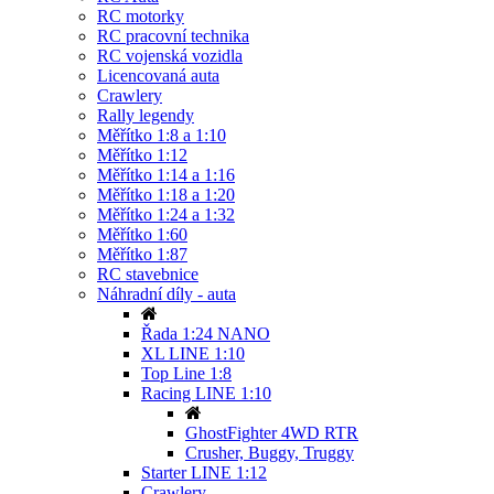
RC motorky
RC pracovní technika
RC vojenská vozidla
Licencovaná auta
Crawlery
Rally legendy
Měřítko 1:8 a 1:10
Měřítko 1:12
Měřítko 1:14 a 1:16
Měřítko 1:18 a 1:20
Měřítko 1:24 a 1:32
Měřítko 1:60
Měřítko 1:87
RC stavebnice
Náhradní díly - auta
Řada 1:24 NANO
XL LINE 1:10
Top Line 1:8
Racing LINE 1:10
GhostFighter 4WD RTR
Crusher, Buggy, Truggy
Starter LINE 1:12
Crawlery