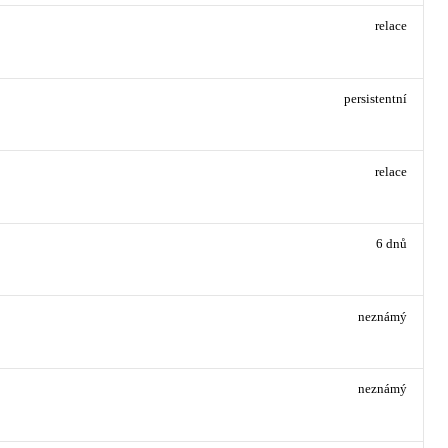
relace
persistentní
relace
6 dnů
neznámý
neznámý