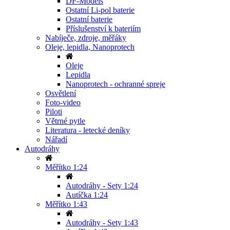
DF-Models
Ostatní Li-pol baterie
Ostatní baterie
Příslušenství k bateriím
Nabíječe, zdroje, měřáky
Oleje, lepidla, Nanoprotech
Oleje
Lepidla
Nanoprotech - ochranné spreje
Osvětlení
Foto-video
Piloti
Větrné pytle
Literatura - letecké deníky
Nářadí
Autodráhy
Měřítko 1:24
Autodráhy - Sety 1:24
Autíčka 1:24
Měřítko 1:43
Autodráhy - Sety 1:43