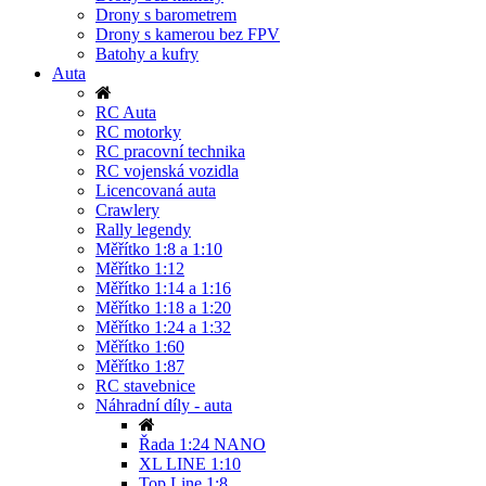
Drony s barometrem
Drony s kamerou bez FPV
Batohy a kufry
Auta
RC Auta
RC motorky
RC pracovní technika
RC vojenská vozidla
Licencovaná auta
Crawlery
Rally legendy
Měřítko 1:8 a 1:10
Měřítko 1:12
Měřítko 1:14 a 1:16
Měřítko 1:18 a 1:20
Měřítko 1:24 a 1:32
Měřítko 1:60
Měřítko 1:87
RC stavebnice
Náhradní díly - auta
Řada 1:24 NANO
XL LINE 1:10
Top Line 1:8