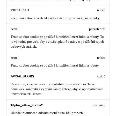
PHPSESSID
relace
Zachovává stav uživatelské relace napříč požadavky na stránky.
rc::a
persistentní
Tento soubor cookie se používá k rozlišení mezi lidmi a roboty. To
je výhodné pro web, aby vytvářet platné zprávy o používání jejich
webových stránek.
rc::c
relace
Tento soubor cookie se používá k rozlišení mezi lidmi a roboty.
AWSALBCORS
6 dnů
Registruje, který server-cluster obsluhuje návštěvníka. To se
používá v kontextu s vyrovnáváním zátěže, aby se optimalizovala
uživatelská zkušenost.
18plus_allow_access#
neznámý
Ukládá informaci o odsouhlasení okna 18+ pro web.