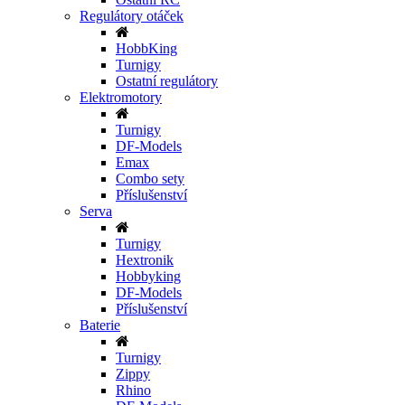
Regulátory otáček
HobbKing
Turnigy
Ostatní regulátory
Elektromotory
Turnigy
DF-Models
Emax
Combo sety
Příslušenství
Serva
Turnigy
Hextronik
Hobbyking
DF-Models
Příslušenství
Baterie
Turnigy
Zippy
Rhino