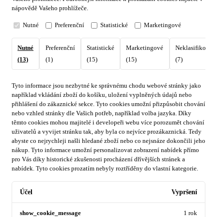
nápovědě Vašeho prohlížeče.
Nutné
Preferenční
Statistické
Marketingové
Nutné
Preferenční
Statistické
Marketingové
Neklasifikovan
(13)
(1)
(15)
(15)
(7)
Tyto informace jsou nezbytné ke správnému chodu webové stránky jako
například vkládání zboží do košíku, uložení vyplněných údajů nebo
přihlášení do zákaznické sekce.
Tyto cookies umožní přizpůsobit chování
nebo vzhled stránky dle Vašich potřeb, například volba jazyka.
Díky
těmto cookies mohou majitelé i developeři webu více porozumět chování
uživatelů a vyvijet stránku tak, aby byla co nejvíce prozákaznická. Tedy
abyste co nejrychleji našli hledané zboží nebo co nejsnáze dokončili jeho
nákup.
Tyto informace umožní personalizovat zobrazení nabídek přímo
pro Vás díky historické zkušenosti procházení dřívějších stránek a
nabídek.
Tyto cookies prozatím nebyly roztříděny do vlastní kategorie.
Účel
Vypršení
show_cookie_message
1 rok