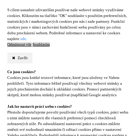
S cílem usnadnit uživatelům používat naše webové stránky využíváme
cookies. Kliknutím na tlačítko "OK" souhlasíte s použitím preferenčních,
statistických i marketingových cookies pro nás i naše partnery. Funkční
cookies jsou v rámci zachování funkčnosti webu používány po celou
dobu procházení webem. Podrobné informace a nastavení ke cookies
najdete
zde
.
Odmítnout vše
Souhlasím
Zavřít
Co jsou cookies?
Cookies jsou krátké textové informace, které jsou uloženy ve Vašem
prohlížeči. Tyto informace běžně používají všechny webové stránky a
jejich procházením dochází k ukládání cookies. Pomocí partnerských
skriptů, které mohou stránky používat (například Google analytics
Jak lze nastavit práci webu s cookies?
Přestože doporučujeme povolit používání všech typů cookies, práci webu
s nimi můžete nastavit dle vlastních preferencí pomocí checkboxů
zobrazených níže. Po odsouhlasení nastavení práce s cookies můžete
změnit své rozhodnutí smazáním či editací cookies přímo v nastavení
Vašeho prohlížeče. Podrobnější informace k promazání cookies najdete v