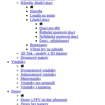
Házedla, létající draci
Házedla
Letadla na gumu
Létající draci
Draci pro děti
Řiditelní sportovní draci
Neřiditelní sportovní draci
Draci - příslušenství
Bumerangy
Větrné hry na zahradu
3D Tisk - modely z 3D tiskárny
Designové makety
Vrtulníky
Dvourotorové vrtulníky
Jednorotorové vrtulníky
Minivrtulníky
Vrtulníky pro nejmenší
Vrtulníky s kamerou
Drony
Drony s FPV on-line přenosem
Drony bez kamery