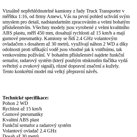
Vizuálně nepřehlédnutelné kamiony z řady Truck Transporter v
měřítku 1:16, od firmy Amewi, Vás na první pohled uchvátí svým
smyslem pro detail, nadstandartním zpracováním a velmi bohatým
příslušenstvím. Všechny modely jsou vyrobené z velmi kvalitního
ABS plastu, měří 450 mm, dosahují rychlosti až 15 km/h a mají
gumové pneumatiky. Kamiony se řídí 2.4 GHz volantovým
ovladačem s dosahem až 30 metrů, využívají náhon 2 WD a díky
odolnosti proti stříkající vodě jsou vhodné jak k vnitřnímu, tak
venkovnímu požívání. V bohatém příslušenství najdete funkční
semafor, radarový systém (který pouhým stisknutím tlačítka vydá
světelný a zvukový signál), různé dopravní značení a kužely.
Tento konkrétní model má velký přepravní návěs.
Technické specifikace:
Pohon 2 WD
Rychlost až 15 km/h
Gumové pneumatiky
Kvalitní ABS plast
Funkční semafor a radarový systém
Volantový ovladač 2.4 GHz
Dosah až 30 metrů