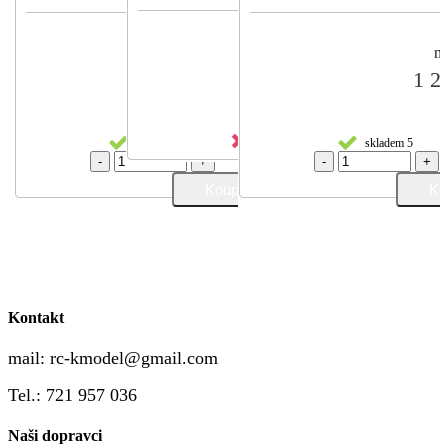
naše cena
naše cena
na
1 290 Kč
1 290 Kč
1 2
na dotaz
skladem > 5
skladem 5
-
+
-
+
Kontakt
mail:
rc-kmodel@gmail.com
Tel.: 721 957 036
Naši dopravci