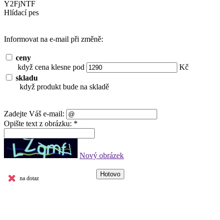
Y2FjNTF
Hlídací pes
Informovat na e-mail při změně:
ceny
když cena klesne pod
Kč
skladu
když produkt bude na skladě
Zadejte Váš e-mail:
Opište text z obrázku: *
Nový obrázek
na dotaz