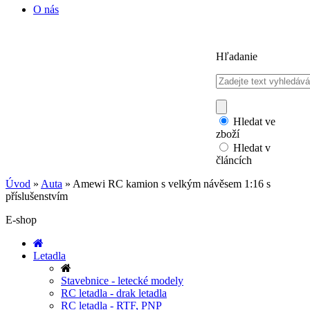
O nás
Hľadanie
Hledat ve
zboží
Hledat v
článcích
Úvod
»
Auta
»
Amewi RC kamion s velkým návěsem 1:16 s
příslušenstvím
E-shop
Letadla
Stavebnice - letecké modely
RC letadla - drak letadla
RC letadla - RTF, PNP