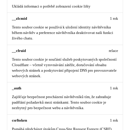
Ukládá informaci o potřebě zobrazení cookie lišty
__zlcmid
1 rok
Tento soubor cookie se používá k uložení identity návštěvníka
během návštěv a preference návštěvníka deaktivovat naši funkci
živého chatu.
__cfruid
relace
Tento soubor cookie je součástí služeb poskytovaných společností
Cloudflare – včetně vyrovnávání zátěže, doručování obsahu
webových stránek a poskytování připojení DNS pro provozovatele
webových stránek.
_auth
1 rok
Zajišťuje bezpečnost procházení návštěvníků tím, že zabraňuje
padělání požadavků mezi stránkami. Tento soubor cookie je
nezbytný pro bezpečnost webu a návštěvníka.
csrftoken
1 rok
Pomáhá předcházet útokům Cross-Site Request Forgery (CSRF).