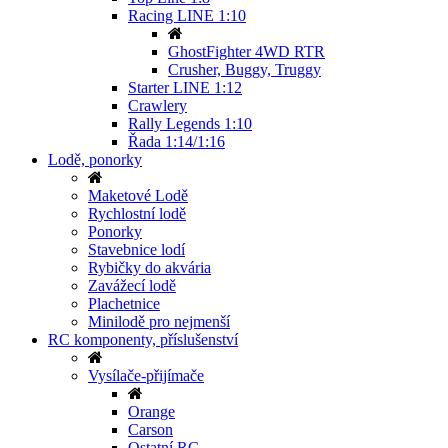
Racing LINE 1:10
GhostFighter 4WD RTR
Crusher, Buggy, Truggy
Starter LINE 1:12
Crawlery
Rally Legends 1:10
Řada 1:14/1:16
Lodě, ponorky
Maketové Lodě
Rychlostní lodě
Ponorky
Stavebnice lodí
Rybičky do akvária
Zavážecí lodě
Plachetnice
Minilodě pro nejmenší
RC komponenty, příslušenství
Vysílače-přijímače
Orange
Carson
Ostatní RC