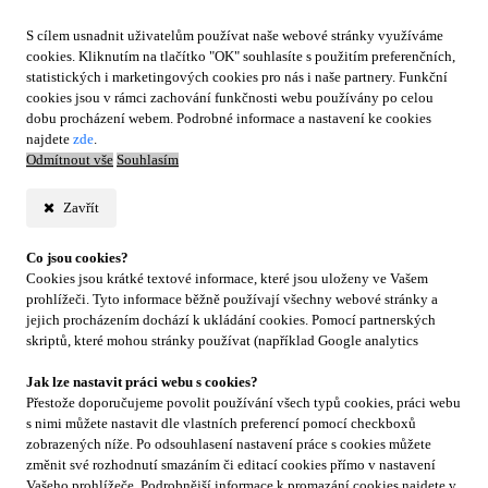
S cílem usnadnit uživatelům používat naše webové stránky využíváme
cookies. Kliknutím na tlačítko "OK" souhlasíte s použitím preferenčních,
statistických i marketingových cookies pro nás i naše partnery. Funkční
cookies jsou v rámci zachování funkčnosti webu používány po celou
dobu procházení webem. Podrobné informace a nastavení ke cookies
najdete
zde
.
Odmítnout vše
Souhlasím
Zavřít
Co jsou cookies?
Cookies jsou krátké textové informace, které jsou uloženy ve Vašem
prohlížeči. Tyto informace běžně používají všechny webové stránky a
jejich procházením dochází k ukládání cookies. Pomocí partnerských
skriptů, které mohou stránky používat (například Google analytics
Jak lze nastavit práci webu s cookies?
Přestože doporučujeme povolit používání všech typů cookies, práci webu
s nimi můžete nastavit dle vlastních preferencí pomocí checkboxů
zobrazených níže. Po odsouhlasení nastavení práce s cookies můžete
změnit své rozhodnutí smazáním či editací cookies přímo v nastavení
Vašeho prohlížeče. Podrobnější informace k promazání cookies najdete v