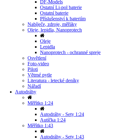
DF-Models
Ostatní Li-pol baterie
Ostatní baterie
Příslušenství k bateriím
Nabíječe, zdroje, měřáky
Oleje, lepidla, Nanoprotech
Oleje
Lepidla
Nanoprotech - ochranné spreje
Osvětlení
Foto-video
Piloti
Větrné pytle
Literatura - letecké deníky
Nářadí
Autodráhy
Měřítko 1:24
Autodráhy - Sety 1:24
Autíčka 1:24
Měřítko 1:43
Autodráhy - Sety 1:43