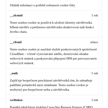
Ukládá informaci o potřebě zobrazení cookie lišty
__zlcmid
1 rok
Tento soubor cookie se používá k uložení identity návštěvníka
během návštěv a preference návštěvníka deaktivovat naši funkci
živého chatu.
__cfruid
relace
Tento soubor cookie je součástí služeb poskytovaných společností
Cloudflare – včetně vyrovnávání zátěže, doručování obsahu
webových stránek a poskytování připojení DNS pro provozovatele
webových stránek.
_auth
1 rok
Zajišťuje bezpečnost procházení návštěvníků tím, že zabraňuje
padělání požadavků mezi stránkami. Tento soubor cookie je
nezbytný pro bezpečnost webu a návštěvníka.
csrftoken
1 rok
Pomáhá předcházet útokům Cross-Site Request Forgery (CSRF).