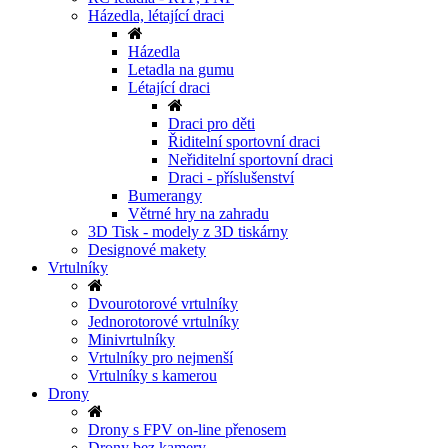
Házedla, létající draci
Házedla
Letadla na gumu
Létající draci
Draci pro děti
Řiditelní sportovní draci
Neřiditelní sportovní draci
Draci - příslušenství
Bumerangy
Větrné hry na zahradu
3D Tisk - modely z 3D tiskárny
Designové makety
Vrtulníky
Dvourotorové vrtulníky
Jednorotorové vrtulníky
Minivrtulníky
Vrtulníky pro nejmenší
Vrtulníky s kamerou
Drony
Drony s FPV on-line přenosem
Drony bez kamery