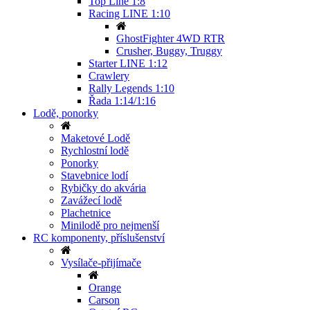
Top Line 1:8
Racing LINE 1:10
GhostFighter 4WD RTR
Crusher, Buggy, Truggy
Starter LINE 1:12
Crawlery
Rally Legends 1:10
Řada 1:14/1:16
Lodě, ponorky
Maketové Lodě
Rychlostní lodě
Ponorky
Stavebnice lodí
Rybičky do akvária
Zavážecí lodě
Plachetnice
Minilodě pro nejmenší
RC komponenty, příslušenství
Vysílače-přijímače
Orange
Carson