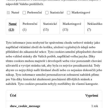
nápovědě Vašeho prohlížeče.
Nutné
Preferenční
Statistické
Marketingové
Nutné
Preferenční
Statistické
Marketingové
Neklasifikovan
(13)
(1)
(15)
(15)
(7)
Tyto informace jsou nezbytné ke správnému chodu webové stránky jako
například vkládání zboží do košíku, uložení vyplněných údajů nebo
přihlášení do zákaznické sekce.
Tyto cookies umožní přizpůsobit chování
nebo vzhled stránky dle Vašich potřeb, například volba jazyka.
Díky
těmto cookies mohou majitelé i developeři webu více porozumět chování
uživatelů a vyvijet stránku tak, aby byla co nejvíce prozákaznická. Tedy
abyste co nejrychleji našli hledané zboží nebo co nejsnáze dokončili jeho
nákup.
Tyto informace umožní personalizovat zobrazení nabídek přímo
pro Vás díky historické zkušenosti procházení dřívějších stránek a
nabídek.
Tyto cookies prozatím nebyly roztříděny do vlastní kategorie.
Účel
Vypršení
show_cookie_message
1 rok