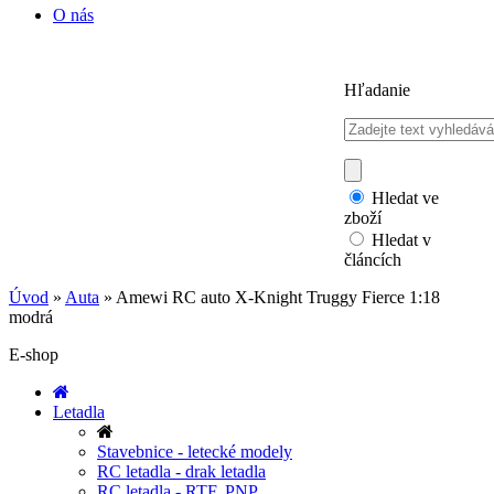
O nás
Hľadanie
Hledat ve
zboží
Hledat v
článcích
Úvod
»
Auta
»
Amewi RC auto X-Knight Truggy Fierce 1:18
modrá
E-shop
Letadla
Stavebnice - letecké modely
RC letadla - drak letadla
RC letadla - RTF, PNP