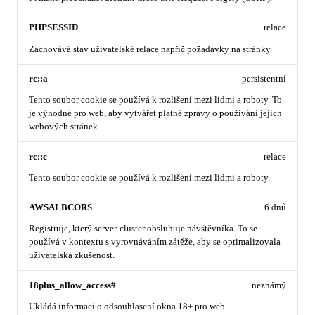
PHPSESSID
relace
Zachovává stav uživatelské relace napříč požadavky na stránky.
rc::a
persistentní
Tento soubor cookie se používá k rozlišení mezi lidmi a roboty. To
je výhodné pro web, aby vytvářet platné zprávy o používání jejich
webových stránek.
rc::c
relace
Tento soubor cookie se používá k rozlišení mezi lidmi a roboty.
AWSALBCORS
6 dnů
Registruje, který server-cluster obsluhuje návštěvníka. To se
používá v kontextu s vyrovnáváním zátěže, aby se optimalizovala
uživatelská zkušenost.
18plus_allow_access#
neznámý
Ukládá informaci o odsouhlasení okna 18+ pro web.