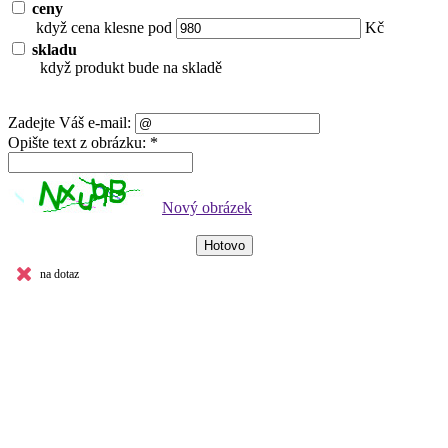
ceny
když cena klesne pod
Kč
skladu
když produkt bude na skladě
Zadejte Váš e-mail:
Opište text z obrázku: *
Nový obrázek
na dotaz