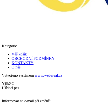
Kategorie
Váš košík
OBCHODNÍ PODMÍNKY
KONTAKTY
O nás
Vytvořeno systémem
www.webareal.cz
YjJkZG
Hlídací pes
Informovat na e-mail při změně: