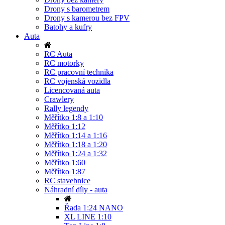
Drony s barometrem
Drony s kamerou bez FPV
Batohy a kufry
Auta
RC Auta
RC motorky
RC pracovní technika
RC vojenská vozidla
Licencovaná auta
Crawlery
Rally legendy
Měřítko 1:8 a 1:10
Měřítko 1:12
Měřítko 1:14 a 1:16
Měřítko 1:18 a 1:20
Měřítko 1:24 a 1:32
Měřítko 1:60
Měřítko 1:87
RC stavebnice
Náhradní díly - auta
Řada 1:24 NANO
XL LINE 1:10