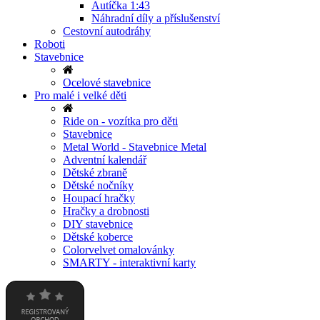
Autíčka 1:43
Náhradní díly a příslušenství
Cestovní autodráhy
Roboti
Stavebnice
Ocelové stavebnice
Pro malé i velké děti
Ride on - vozítka pro děti
Stavebnice
Metal World - Stavebnice Metal
Adventní kalendář
Dětské zbraně
Dětské nočníky
Houpací hračky
Hračky a drobnosti
DIY stavebnice
Dětské koberce
Colorvelvet omalovánky
SMARTY - interaktivní karty