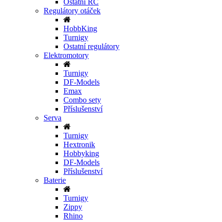
Ostatní RC
Regulátory otáček
HobbKing
Turnigy
Ostatní regulátory
Elektromotory
Turnigy
DF-Models
Emax
Combo sety
Příslušenství
Serva
Turnigy
Hextronik
Hobbyking
DF-Models
Příslušenství
Baterie
Turnigy
Zippy
Rhino